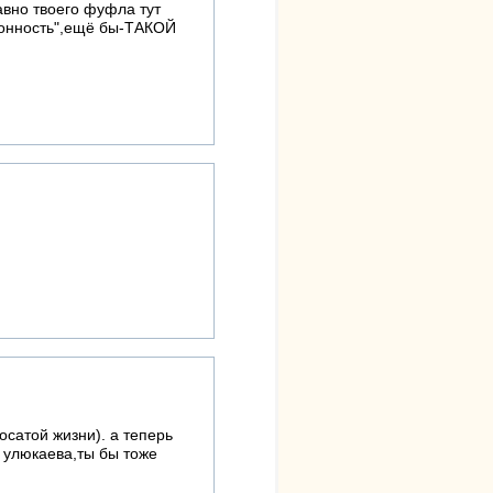
авно твоего фуфла тут
ионность",ещё бы-ТАКОЙ
осатой жизни). а теперь
 улюкаева,ты бы тоже