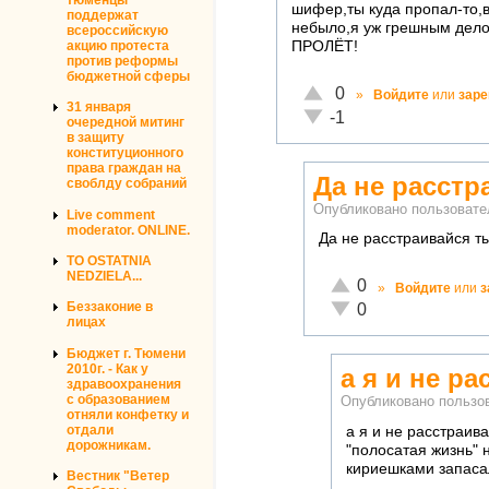
шифер,ты куда пропал-то,
поддержат
небыло,я уж грешным дело
всероссийскую
акцию протеста
ПРОЛЁТ!
против реформы
бюджетной сферы
Отлично!
0
»
Войдите
или
заре
31 января
Неадекватно!
-1
очередной митинг
в защиту
конституционного
права граждан на
Да не расстр
своблду собраний
Опубликовано пользоват
Live comment
moderator. ONLINE.
Да не расстраивайся т
TO OSTATNIA
NEDZIELA...
Отлично!
0
»
Войдите
или
з
Неадекватно!
Беззаконие в
0
лицах
Бюджет г. Тюмени
2010г. - Как у
а я и не р
здравоохранения
с образованием
Опубликовано польз
отняли конфетку и
отдали
а я и не расстраив
дорожникам.
"полосатая жизнь"
кириешками запасал
Вестник "Ветер