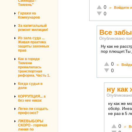
Свободы -
Тюмень"
Отлично!
0
»
Войдите
и
Неадекватно!
Гаражи на
0
Коммунаров
За капитальный
ремонт милиции!
Все забы
Из зала суда ...
Опубликовано по
Живая практика
защиты законных
Ну как не расст
прав
пор плющит.Ты 
Как в городе
Тюмени
Отлично!
0
»
Войд
провалилась
Неадекватно!
0
транспортная
реформа. Часть 1.
Когда судья в
ну как
доле
Опубликован
КОРРУПЦИЯ... а
без нее никак
ну как же м
обсёр. Инез
Легко ли создать
профсоюз?
не раз в 5 
ЛЖЕВЫБОРЫ
Отлично!
СКОРО - горячая
0
»
В
линия по
Неадекват