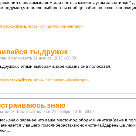
временил с инакомыслием или опять с каминг-аутом засветился? д
м подумал,что после выборов ты вообще забил на свою "оппозиц
гистрируйтесь
, чтобы отправлять комментарии
аивайся ты,дружок
елем
Хочу сказать
21 ноября, 2016 - 08:08
ы,дружок,с этими выборами,забей,жизнь она полосатая.
арегистрируйтесь
, чтобы отправлять комментарии
асстраиваюсь,знаю
ователем
Вежливый человек
21 ноября, 2016 - 09:57
аюсь,знаю заранее что ваше место-под ободком унитаза(даже в пол
 начинается у вашего гомолибераста-экономиста-гайдарёныша лёхи
ся...