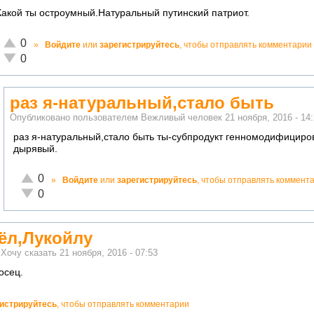
Какой ты остроумный.Натуральный путинский патриот.
Отлично!
0
»
Войдите
или
зарегистрируйтесь
, чтобы отправлять комментарии
Неадекватно!
0
раз я-натуральный,стало быть
Опубликовано пользователем
Вежливый человек
21 ноября, 2016 - 14
раз я-натуральный,стало быть ты-субпродукт генномодифицир
дырявый.
Отлично!
0
»
Войдите
или
зарегистрируйтесь
, чтобы отправлять коммент
Неадекватно!
0
ёл,Лукойлу
м
Хочу сказать
21 ноября, 2016 - 07:53
осец.
гистрируйтесь
, чтобы отправлять комментарии