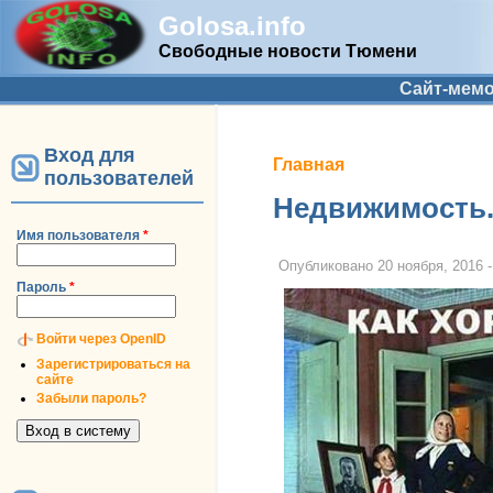
Golosa.info
Свободные новости Тюмени
Дополнительное меню
Сайт-мем
Вход для
Вы здесь
Главная
пользователей
Недвижимость.
Имя пользователя
*
Опубликовано
20 ноября, 2016 -
Пароль
*
Войти через OpenID
Зарегистрироваться на
сайте
Забыли пароль?