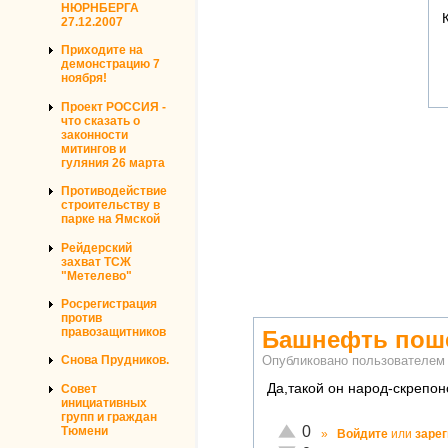
НЮРНБЕРГА
27.12.2007
Приходите на
демонстрацию 7
ноября!
Проект РОССИЯ -
что сказать о
законности
митингов и
гуляния 26 марта
Противодействие
строительству в
парке на Ямской
Рейдерский
захват ТСЖ
"Метелево"
Росрегистрация
против
правозащитников
Башнефть пош
Снова Прудников.
Опубликовано пользователе
Да,такой он народ-скрепон
Совет
инициативных
групп и граждан
Отлично!
0
Тюмени
»
Войдите
или
заре