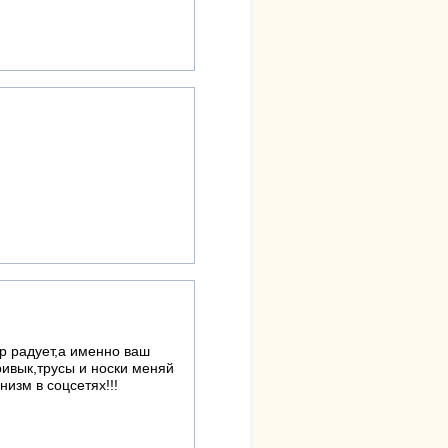
р радует,а именно ваш
ривык,трусы и носки меняй
низм в соцсетях!!!