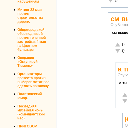
0
нарушениям
Митинг 22 мая
против
см 
строительства
дороги.
Опублико
Общегородской
см выш
сбор подписей
против точечной
застройки: 4 мая
Отличн
0
на Цветном
бульваре
Неадек
0
Операция
«Оккупируй
Тюмень»
а 
Организаторы
Опубл
протеста против
выборов хотят все
а ты
сделать по закону
Политический
От
юмор.
Не
Последняя
музейная ночь
(комендантский
час)
О
ПРИГОВОР