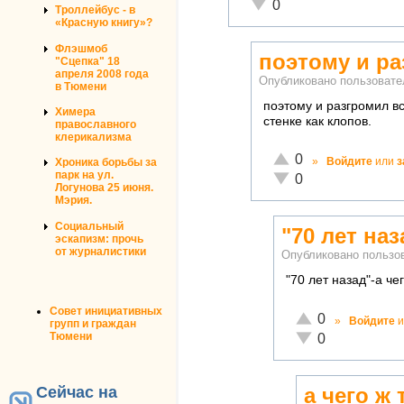
Неадекватно!
0
Троллейбус - в
«Красную книгу»?
Флэшмоб
поэтому и ра
"Сцепка" 18
апреля 2008 года
Опубликовано пользоват
в Тюмени
поэтому и разгромил в
Химера
стенке как клопов.
православного
клерикализма
Отлично!
0
»
Войдите
или
з
Хроника борьбы за
парк на ул.
Неадекватно!
0
Логунова 25 июня.
Мэрия.
Социальный
"70 лет наз
эскапизм: прочь
от журналистики
Опубликовано польз
"70 лет назад"-а ч
Совет инициативных
Отлично!
0
»
Войдите
и
групп и граждан
Неадекватно!
Тюмени
0
Сейчас на
а чего ж