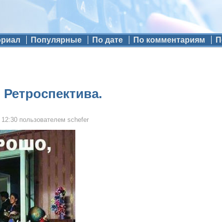
ориал
Популярные
По дате
По комментариям
П
 Ретроспектива.
 12:30
пользователем
schefer