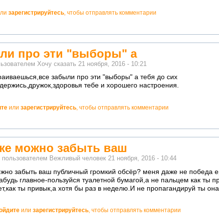
ли
зарегистрируйтесь
, чтобы отправлять комментарии
ли про эти "выборы" а
льзователем
Хочу сказать
21 ноября, 2016 - 10:21
раиваешься,все забыли про эти "выборы" а тебя до сих
держись,дружок,здоровья тебе и хорошего настроения.
ите
или
зарегистрируйтесь
, чтобы отправлять комментарии
 же можно забыть ваш
о пользователем
Вежливый человек
21 ноября, 2016 - 10:44
ожно забыть ваш публичный громкий обсёр? меня даже не победа е
абудь главное-пользуйся туалетной бумагой,а не пальцем как ты п
лет,как ты привык,а хотя бы раз в неделю.И не пропагандируй ты она
ойдите
или
зарегистрируйтесь
, чтобы отправлять комментарии
но!