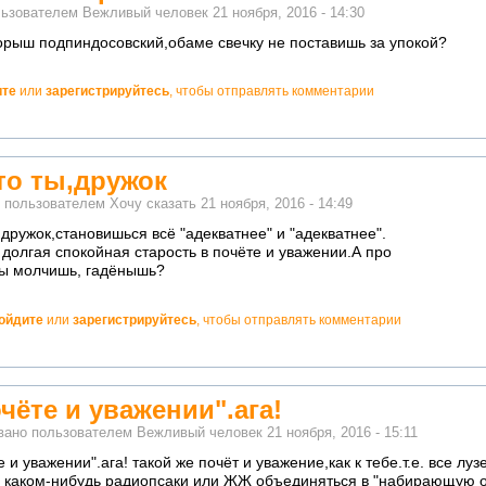
льзователем
Вежливый человек
21 ноября, 2016 - 14:30
морыш подпиндосовский,обаме свечку не поставишь за упокой?
ите
или
зарегистрируйтесь
, чтобы отправлять комментарии
то ты,дружок
о пользователем
Хочу сказать
21 ноября, 2016 - 14:49
,дружок,становишься всё "адекватнее" и "адекватнее".
долгая спокойная старость в почёте и уважении.А про
ы молчишь, гадёнышь?
ойдите
или
зарегистрируйтесь
, чтобы отправлять комментарии
но!
очёте и уважении".ага!
вано пользователем
Вежливый человек
21 ноября, 2016 - 15:11
е и уважении".ага! такой же почёт и уважение,как к тебе.т.е. все л
а каком-нибудь радиопсаки или ЖЖ объединяться в "набирающую 