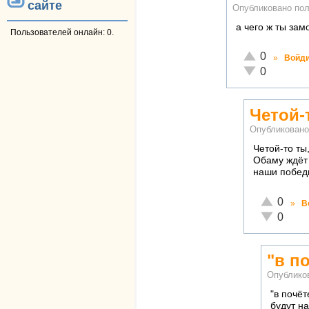
сайте
Опубликовано по
а чего ж ты за
Пользователей онлайн: 0.
Отлично!
0
»
Войд
Неадекватно!
0
Четой-
Опубликован
Четой-то ты
Обаму ждёт 
наши побед
Отлично!
0
»
В
Неадекват
0
"в п
Опублико
"в почёт
будут н