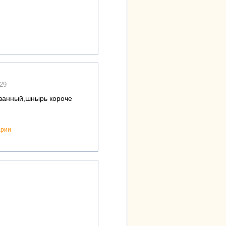
:29
ованный,шнырь короче
арии