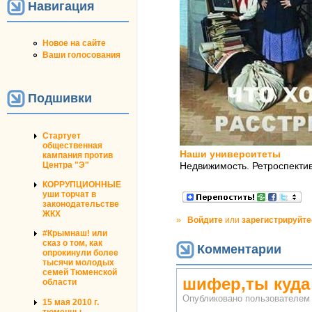
Навигация
Новое на сайте
Ваши голосования
Подшивки
Стартует
общественная
Наши университеты
кампания против
Центра "Э"
Недвижимость. Ретроспектив
КОРРУПЦИОННЫЕ
уши торчат в
законодательстве
ЖКХ
»
Войдите
или
зарегистрируйте
#Крымнаш! или
сказ о том, как
Комментарии
опрокинули более
тысячи молодых
семей Тюменской
шифер,ты куда
области
Опубликовано пользователе
15 мая 2010 г.
тюменцы