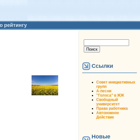
о рейтингу
Форма поиска
Поиск
Ссылки
Совет инициативных
групп
А-песни
"Голоса" в ЖЖ
Свободный
университет
Права работника
Автономное
Действие
Новые