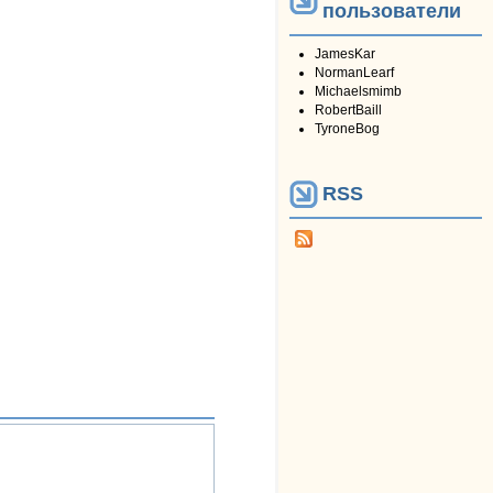
пользователи
JamesKar
NormanLearf
Michaelsmimb
RobertBaill
TyroneBog
RSS