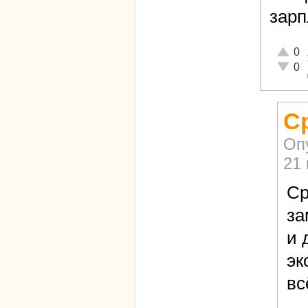
зарп
Отличн
0
Неадек
0
С
Оп
21 
Ср
за
и 
эк
вс