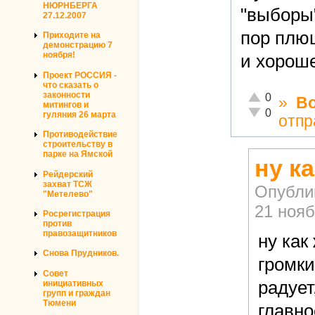
НЮРНБЕРГА
"выборы"
27.12.2007
пор плю
Приходите на
демонстрацию 7
ноября!
и хороше
Проект РОССИЯ -
что сказать о
законности
Отлично!
0
»
В
митингов и
Неадекватно!
0
гуляния 26 марта
отпр
Противодействие
строительству в
парке на Ямской
ну к
Рейдерский
захват ТСЖ
Опубли
"Метелево"
21 нояб
Росрегистрация
против
правозащитников
ну как
Снова Прудников.
громки
Совет
радует
инициативных
групп и граждан
Тюмени
главно