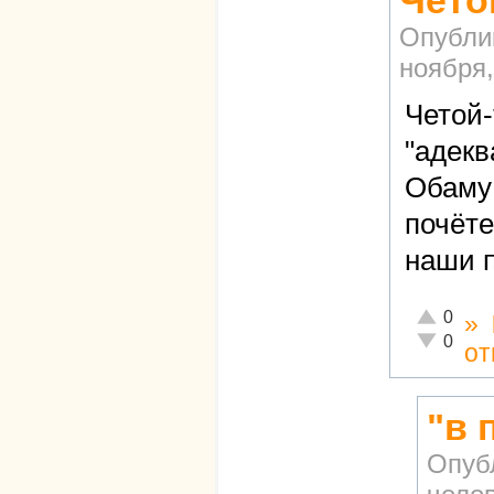
Чето
Опубли
ноября,
Четой-
"адекв
Обаму 
почёте
наши 
Отлично!
0
»
Неадекват
0
от
"в 
Опуб