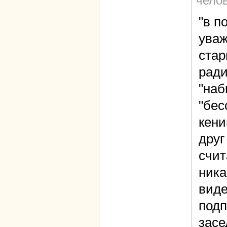
чело
"в п
уваж
стар
ради
"на
"бес
кени
друг
счит
ника
виде
подп
засе