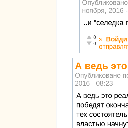
Опубликовано
ноября, 2016 -
..и "селедка
Отлично!
0
»
Войди
Неадекватно!
0
отправля
А ведь эт
Опубликовано п
2016 - 08:23
А ведь это реа
победят оконч
тех состоятел
властью начнут