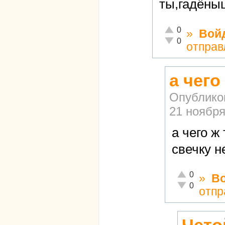
ты,гадёны
Отлично!
0
»
Вой
Неадекватно!
0
отправ
а чег
Опублико
21 ноября
а чего 
свечку н
Отлично!
0
»
В
Неадекватно!
0
отпр