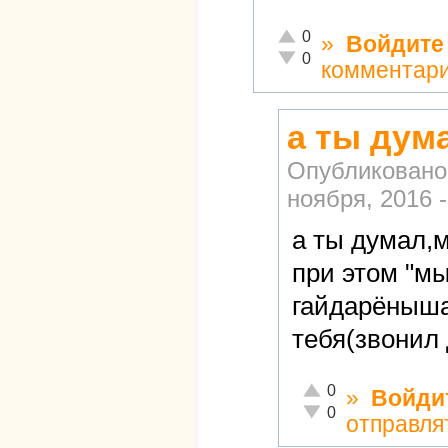
Отлично!
0
»
Войдите
Неадекватно!
0
комментар
а ты дум
Опубликовано
ноября, 2016 -
а ты думал,
при этом "мы
гайдарёныша"
тебя(звонил 
Отлично!
0
»
Войди
Неадекватно!
0
отправля