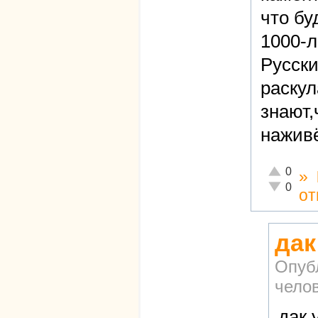
что бу
1000-л
Русски
раскул
знают,
нажив
Отлично!
0
»
Неадекват
0
от
дак
Опуб
чело
дак 