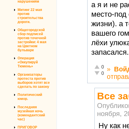
нарушениям
а я и не р
Митинг 22 мая
место-под 
против
строительства
жизни). а 
дороги.
Общегородской
вашего го
сбор подписей
против точечной
лёхи улюк
застройки: 4 мая
на Цветном
бульваре
запасался.
Операция
«Оккупируй
Отлично!
Тюмень»
0
»
Вой
Неадекватно!
0
Организаторы
отправ
протеста против
выборов хотят все
сделать по закону
Все з
Политический
юмор.
Опублико
Последняя
музейная ночь
ноября, 2
(комендантский
час)
Ну как н
ПРИГОВОР