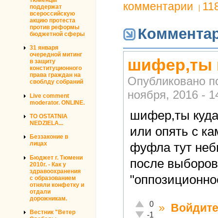
комментарии
11
поддержат
всероссийскую
акцию протеста
против реформы
Коммента
бюджетной сферы
31 января
очередной митинг
шифер,ты 
в защиту
конституционного
права граждан на
Опубликовано п
своблду собраний
ноября, 2016 - 1
Live comment
moderator. ONLINE.
шифер,ты куда
TO OSTATNIA
NEDZIELA...
или опять с ка
Беззаконие в
лицах
фуфла тут неб
Бюджет г. Тюмени
после выборов
2010г. - Как у
здравоохранения
"оппозиционн
с образованием
отняли конфетку и
отдали
дорожникам.
Отлично!
0
»
Войдит
Вестник "Ветер
Неадекватно!
-1