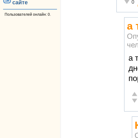
Неадек
0
сайте
Пользователей онлайн: 0.
а 
Оп
че
а 
дн
по
От
Не