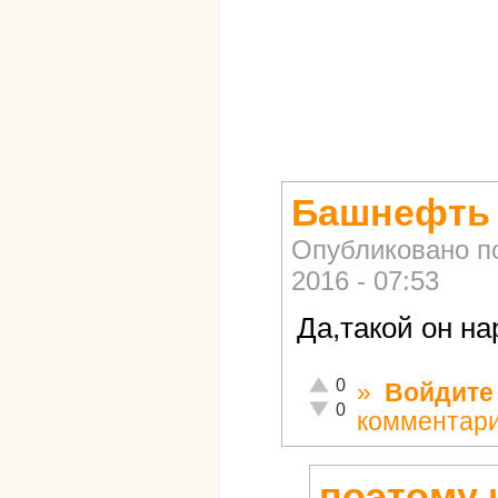
Башнефть 
Опубликовано п
2016 - 07:53
Да,такой он на
Отлично!
0
»
Войдите
Неадекватно!
0
комментар
поэтому 