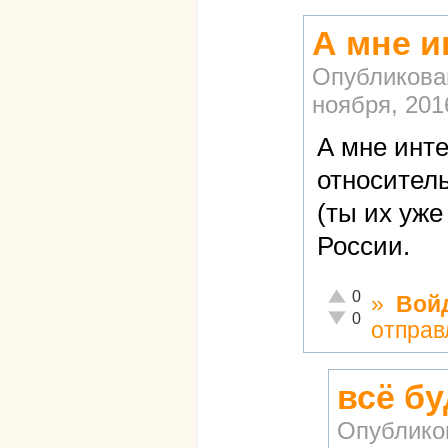
А мне и
Опубликова
ноября, 2016
А мне инте
относител
(ты их уже
России.
Отлично!
0
»
Вой
Неадекватно!
0
отправ
всё б
Опублико