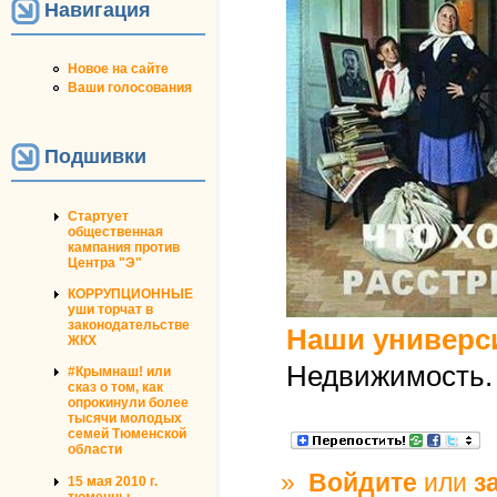
Навигация
Новое на сайте
Ваши голосования
Подшивки
Стартует
общественная
кампания против
Центра "Э"
КОРРУПЦИОННЫЕ
уши торчат в
законодательстве
Наши универс
ЖКХ
Недвижимость. 
#Крымнаш! или
сказ о том, как
опрокинули более
тысячи молодых
семей Тюменской
области
»
Войдите
или
з
15 мая 2010 г.
тюменцы