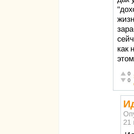
"дох
жизн
зара
сейч
как 
этом
Отличн
0
Неадек
0
Ид
Оп
21 