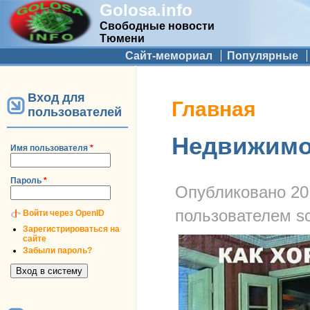
Golosa.info
Свободные новости
Тюмени
Дополнительное меню
Сайт-мемориал
Популярные
Вход для
Вы здесь
Главная
пользователей
Недвижимос
Имя пользователя
*
Пароль
*
Опубликовано
20
пользователем
s
Войти через OpenID
Зарегистрироваться на
сайте
Забыли пароль?