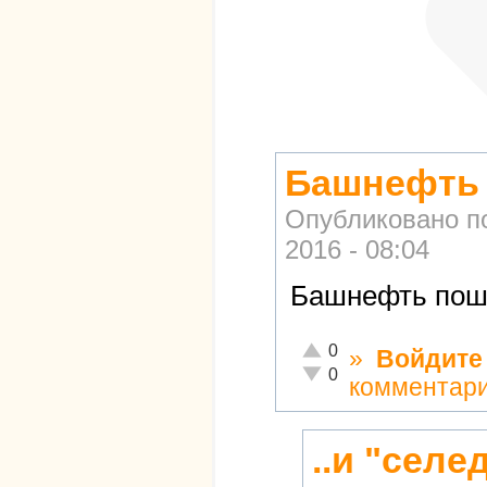
Башнефть 
Опубликовано п
2016 - 08:04
Башнефть пошё
Отлично!
0
»
Войдите
Неадекватно!
0
комментар
..и "селе