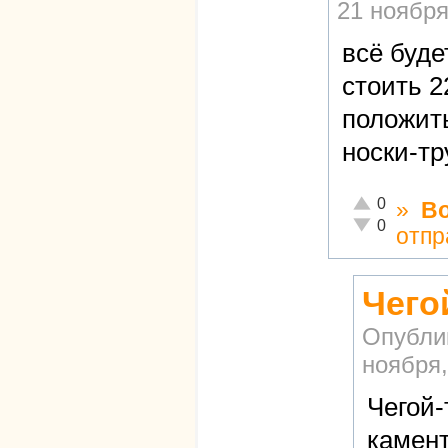
21 ноября
всё буде
стоить 2
положить
носки-тр
Отлично!
0
»
В
Неадекватно!
0
отпр
Чего
Опубли
ноября,
Чегой-
камент