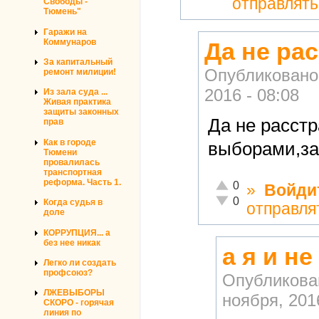
отправлят
Свободы -
Тюмень"
Гаражи на
Коммунаров
Да не ра
За капитальный
Опубликовано
ремонт милиции!
2016 - 08:08
Из зала суда ...
Живая практика
защиты законных
Да не расстр
прав
Как в городе
выборами,за
Тюмени
провалилась
транспортная
реформа. Часть 1.
Отлично!
0
»
Войди
Неадекватно!
0
Когда судья в
отправля
доле
КОРРУПЦИЯ... а
без нее никак
а я и н
Легко ли создать
профсоюз?
Опубликова
ЛЖЕВЫБОРЫ
ноября, 2016
СКОРО - горячая
линия по