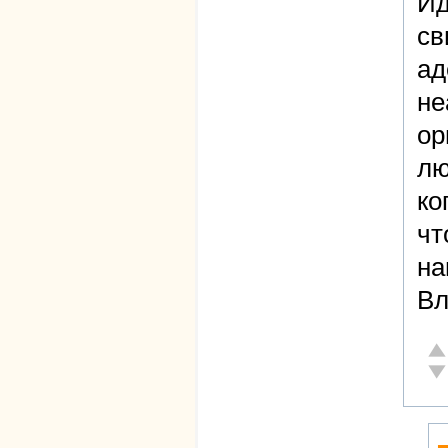
Ид
св
ад
не
ор
лю
ко
чт
на
Вл
От
Не