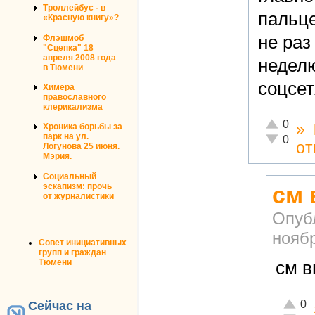
Троллейбус - в
пальце
«Красную книгу»?
не раз
Флэшмоб
"Сцепка" 18
апреля 2008 года
неделю
в Тюмени
соцсет
Химера
православного
клерикализма
Отлично!
0
»
Хроника борьбы за
парк на ул.
Неадекват
0
от
Логунова 25 июня.
Мэрия.
Социальный
эскапизм: прочь
см
от журналистики
Опуб
ноябр
Совет инициативных
групп и граждан
Тюмени
см 
Отличн
0
Сейчас на