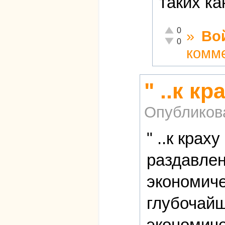
таких ка
Отлично!
0
»
Во
Неадекватно!
0
комм
" ..к к
Опубликов
" ..к кра
раздавлен
экономиче
глубочайш
экономич