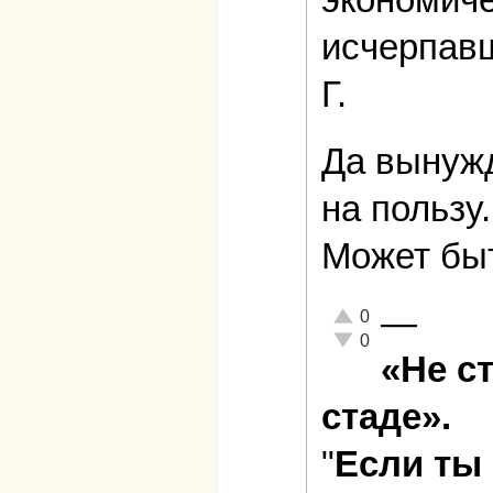
исчерпавш
Г.
Да вынужд
на пользу..
Может бы
—
Отлично!
0
Неадекватно!
0
«Не с
стаде».
"
Если ты