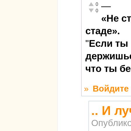
—
Отлично!
0
Неадекватно!
0
«Не с
стаде».
"
Если ты
держишьс
что ты б
»
Войдите
.. И л
Опублико