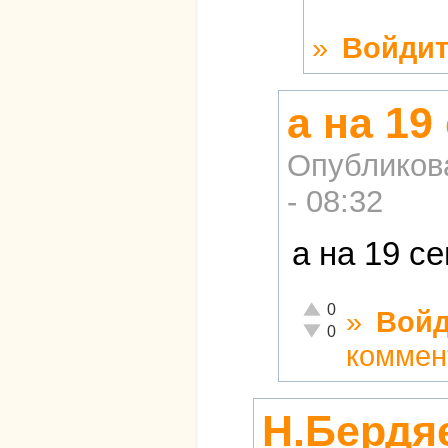
»
Войдит
а на 19
Опубликов
- 08:32
а на 19 с
Отлично!
0
»
Войд
Неадекватно!
0
коммен
Н.Бердяе