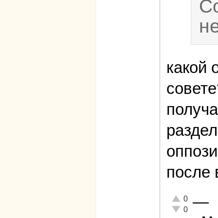
С
н
какой 
совете
получа
раздел
оппози
после 
—
Отлично!
0
Неадекватно!
0