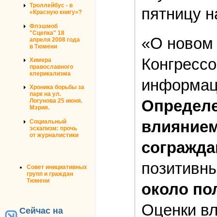
Троллейбус - в
пятницу н
«Красную книгу»?
Флэшмоб
"Сцепка" 18
«О новом 
апреля 2008 года
в Тюмени
Конгресс
Химера
православного
клерикализма
информац
Хроника борьбы за
парк на ул.
Определе
Логунова 25 июня.
Мэрия.
влиянием
Социальный
эскапизм: прочь
от журналистики
согражда
позитивн
Совет инициативных
групп и граждан
Тюмени
около по
Оценки вл
Сейчас на