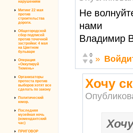
нарушениям
Не волнуйт
Митинг 22 мая
против
строительства
нами
дороги.
Общегородской
сбор подписей
Владимир В
против точечной
застройки: 4 мая
на Цветном
бульваре
Отлично!
0
»
Войди
Операция
Неадекватно!
0
«Оккупируй
Тюмень»
Организаторы
Хочу ск
протеста против
выборов хотят все
сделать по закону
Опубликов
Политический
юмор.
Последняя
музейная ночь
(комендантский
Хоч
час)
ПРИГОВОР