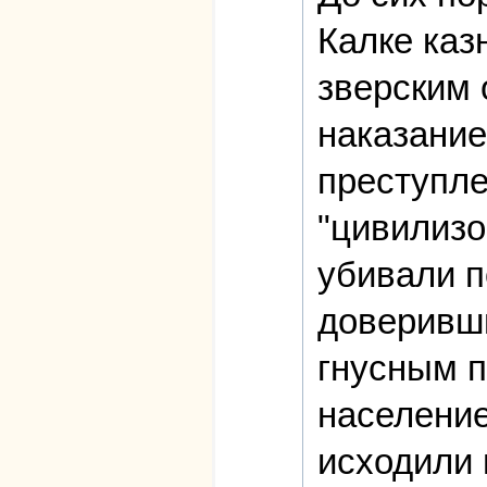
Калке каз
зверским 
наказание
преступле
"цивилизо
убивали п
доверивш
гнусным п
население
исходили 