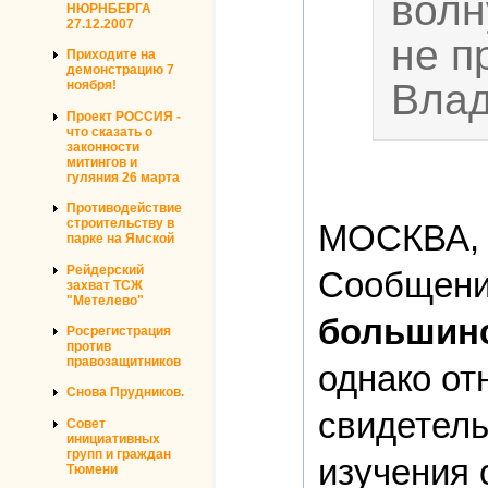
волн
НЮРНБЕРГА
27.12.2007
не п
Приходите на
демонстрацию 7
Влад
ноября!
Проект РОССИЯ -
что сказать о
законности
митингов и
гуляния 26 марта
Противодействие
строительству в
МОСКВА, 4
парке на Ямской
Рейдерский
Сообщения
захват ТСЖ
"Метелево"
большинс
Росрегистрация
против
правозащитников
однако от
Снова Прудников.
свидетель
Совет
инициативных
групп и граждан
изучения
Тюмени