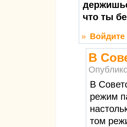
держишьс
что ты б
»
Войдите
В Сов
Опублико
В Совет
режим п
настоль
том реж