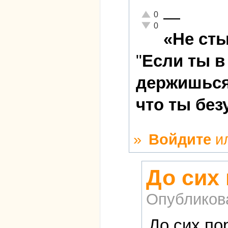
—
Отлично!
0
Неадекватно!
0
«Не сты
"
Если ты в
держишься 
что ты без
»
Войдите
и
До сих
Опубликов
До сих по