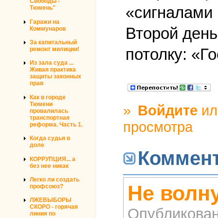
Свободы -
«сигналами 
Тюмень"
Гаражи на
Второй день
Коммунаров
За капитальный
потолку: «Го
ремонт милиции!
Из зала суда ...
Живая практика
защиты законных
прав
Как в городе
Тюмени
»
Войдите
и
провалилась
транспортная
просмотра
реформа. Часть 1.
Когда судья в
доле
Коммен
КОРРУПЦИЯ... а
без нее никак
Легко ли создать
Не волн
профсоюз?
ЛЖЕВЫБОРЫ
СКОРО - горячая
Опубликова
линия по