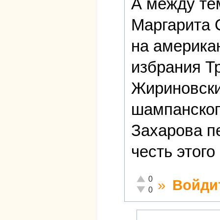
А между те
Маргарита 
на америка
избрания Т
Жириновски
шампанског
Захарова п
честь этого
Отлично!
0
»
Войди
Неадекватно!
0