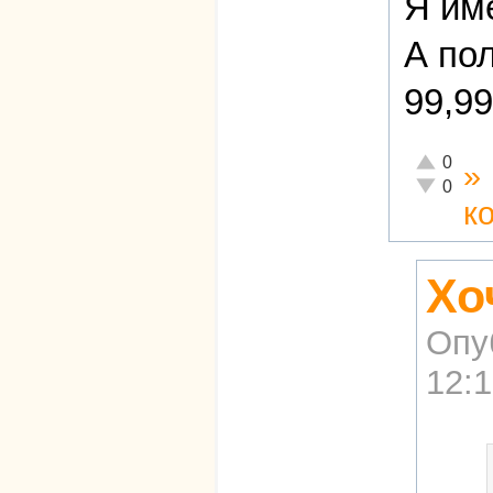
Я им
А по
99,99
Отлично!
0
»
Неадекват
0
к
Хо
Опу
12: