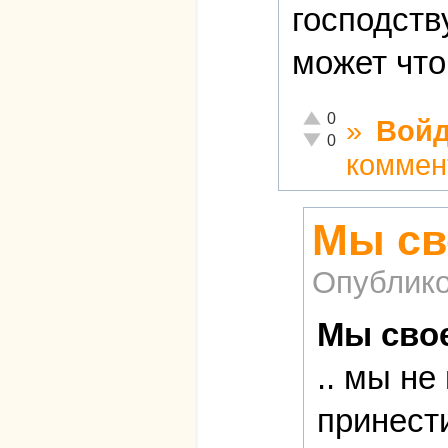
господств
может что
Отлично!
0
»
Войд
Неадекватно!
0
коммен
Мы св
Опублико
Мы свое
.. мы не
принести