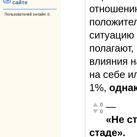
сайте
отношению
Пользователей онлайн: 0.
положител
ситуацию 
полагают,
влияния н
на себе и
1%,
одна
—
Отлично!
0
Неадекватно!
0
«Не с
стаде».