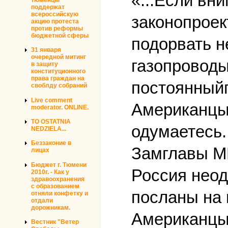
«...Если вни
поддержат
всероссийскую
законопроек
акцию протеста
против реформы
бюджетной сферы
подорвать н
31 января
очередной митинг
газопроводы
в защиту
конституционного
права граждан на
постоянный
своблду собраний
Live comment
Американцы 
moderator. ONLINE.
TO OSTATNIA
одумаетесь..
NEDZIELA...
Беззаконие в
Замглавы МИ
лицах
Бюджет г. Тюмени
Россия неод
2010г. - Как у
здравоохранения
с образованием
посланы на 
отняли конфетку и
отдали
дорожникам.
Американцы
Вестник "Ветер