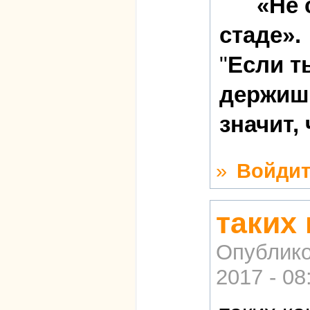
«Не 
стаде».
"
Если т
держишь
значит,
»
Войдит
таких
Опублико
2017 - 08