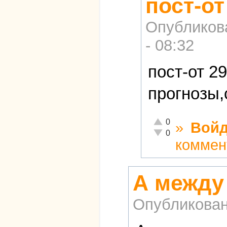
пост-от
Опубликов
- 08:32
пост-от 2
прогнозы
Отлично!
0
»
Войд
Неадекватно!
0
коммен
А между
Опубликова