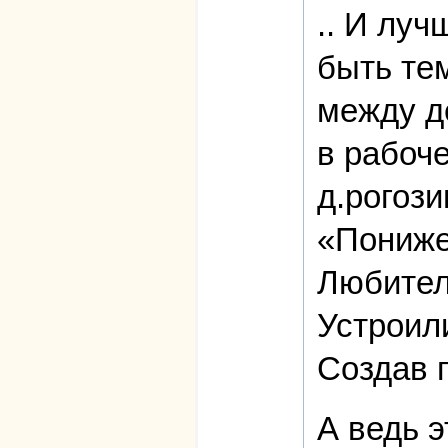
.. И луч
быть те
между д
в рабоч
д.рогози
«Пониже
Любител
Устроил
Создав п
А ведь э