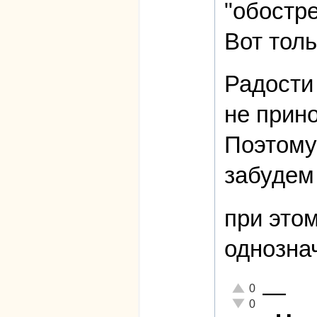
"обостре
Вот толь
Радости
не прин
Поэтому
забудем 
при этом
однозна
—
Отлично!
0
Неадекватно!
0