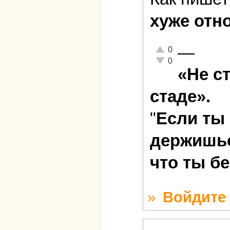
хуже отн
—
Отлично!
0
Неадекватно!
0
«Не с
стаде».
"
Если ты
держишьс
что ты б
»
Войдите