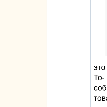
это
То-
соб
тов