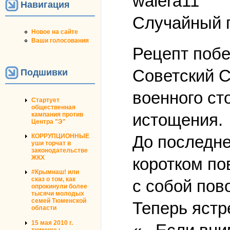
walera11
Навигация
Случайный 
Новое на сайте
Ваши голосования
Рецепт побе
Советский С
Подшивки
военного ст
Стартует
общественная
истощения.
кампания против
Центра "Э"
КОРРУПЦИОННЫЕ
До последне
уши торчат в
законодательстве
ЖКХ
коротком по
#Крымнаш! или
сказ о том, как
с собой пово
опрокинули более
тысячи молодых
семей Тюменской
Теперь ястре
области
15 мая 2010 г.
тюменцы