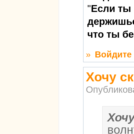
"
Если ты
держишьс
что ты б
»
Войдите
Хочу ск
Опубликов
Хоч
волн