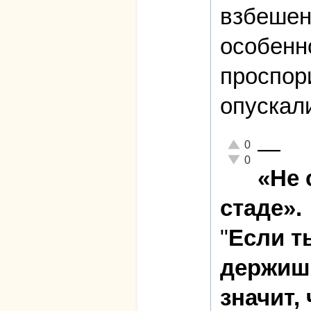
взбешен 
особенно
проспори
опускали
—
Отлично!
0
Неадекватно!
0
«Не 
стаде».
"
Если т
держишь
значит,