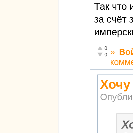
Так что
за счёт 
имперск
Отлично!
0
»
Во
Неадекватно!
0
комм
Хочу
Опубли
Х