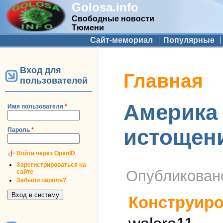
Golosa.info
Свободные новости
Тюмени
Дополнительное меню
Сайт-мемориал
Популярные
Вход для
Вы здесь
Главная
пользователей
Америка 
Имя пользователя
*
истощен
Пароль
*
Войти через OpenID
Зарегистрироваться на
Опубликова
сайте
Забыли пароль?
Конструиро