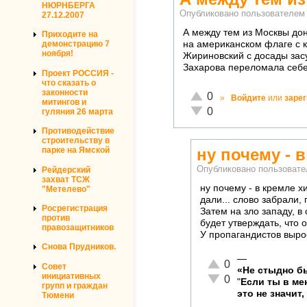
НЮРНБЕРГА
Опубликовано пользователе
27.12.2007
А между тем из Москвы до
Приходите на
на американском флаге с 
демонстрацию 7
ноября!
Жириновский с досады засу
Захарова переломала себе 
Проект РОССИЯ -
что сказать о
законности
Отлично!
0
»
Войдите
или
заре
митингов и
Неадекватно!
0
гуляния 26 марта
Противодействие
строительству в
парке на Ямской
ну почему - 
Опубликовано пользоват
Рейдерский
захват ТСЖ
ну почему - в кремле х
"Метелево"
дали... слово забрали,
Росрегистрация
Затем на зло западу, в
против
будет утверждать, что о
правозащитников
У пропагандистов выросл
Снова Прудников.
—
Отлично!
0
Совет
«Не стыдно бы
инициативных
Неадекватно!
0
"
Если ты в м
групп и граждан
это не значит,
Тюмени