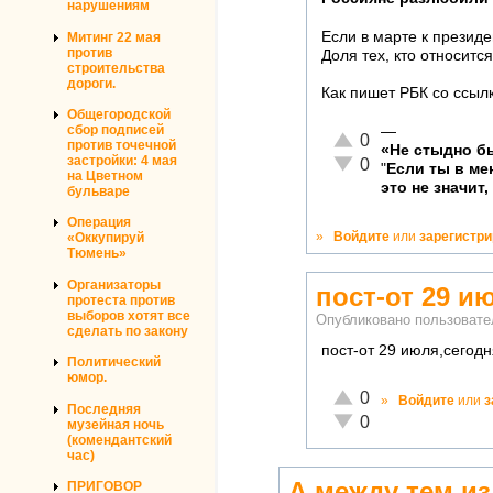
нарушениям
Если в марте к презид
Митинг 22 мая
против
Доля тех, кто относитс
строительства
дороги.
Как пишет РБК со ссыл
Общегородской
сбор подписей
—
Отлично!
0
против точечной
«Не стыдно бы
Неадекватно!
застройки: 4 мая
0
"
Если ты в м
на Цветном
это не значит,
бульваре
Операция
»
Войдите
или
зарегистр
«Оккупируй
Тюмень»
Организаторы
пост-от 29 и
протеста против
выборов хотят все
Опубликовано пользоват
сделать по закону
пост-от 29 июля,сегодн
Политический
юмор.
Отлично!
0
»
Войдите
или
з
Последняя
Неадекватно!
0
музейная ночь
(комендантский
час)
А между тем и
ПРИГОВОР