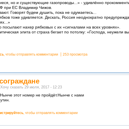
иеся, но и существующие газопроводы...» - удивлённо прокоммен
Ф при ЕС Владимир Чижов.
ают. Говорят будем душить, пока не одумаетесь...
ков тоже удивляется. Дескать, Россия неоднократно предупрежда
х...»
 посылают нахер рябковых с их «сигналами на всех уровнях».
тическая элита от страха бегает по потолку: «Господа, неужели вы 
сь
, чтобы отправлять комментарии
253 просмотра
,сограждане
м
Хочу сказать
29 июля, 2017 - 12:23
.Нынче этот номер не пройдёт.Нынче с нами
утин.
гистрируйтесь
, чтобы отправлять комментарии