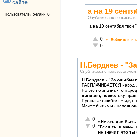
сайте
а на 19 сент
Пользователей онлайн: 0.
Опубликовано пользоват
а на 19 сентября твои
Отлично!
0
»
Войдите
или
з
Неадекватно!
0
Н.Бердяев - "З
Опубликовано пользователе
Н.Бердяев - "За ошибки 
РАСПЛАЧИВАЕТСЯ народ .. с
Но это не значит, что народ
виновен, поскольку прав
Прошлые ошибки не идут нам
Может быть мы - неполно
—
Отлично!
0
«Не стыдно быть 
Неадекватно!
0
"
Если ты в мень
не значит, что ты