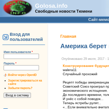
Golosa.info
Свободные новости Тюмени
Дополнительное меню
Сайт-мем
Вход для
Вы здесь
Главная
пользователей
Америка берет
Имя пользователя
*
Опубликовано
29 июля, 2017 - 
Пароль
*
Конструирование будуще
walera11
Случайный прохожий
Войти через OpenID
Зарегистрироваться на
Рецепт победы американцам
сайте
Советский Союз проиграл пр
Забыли пароль?
экономического истощения.
До последнего времени, тол
И унёс с собой поводок...
Теперь ястребы рулят...
«...Если внимательно вчитат