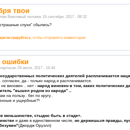
ября твои
елем
Вежливый человек
19 сентября, 2017 - 08:32
 "страшные слухи" сбылись?
арегистрируйтесь
, чтобы отправлять комментарии
а ошибки
м
партиzан
29 июля, 2017 - 16:44
государственных политических деятелей расплачивается нац
огласен, да - только народ и расплачивается.
 не виновен .. нет -
народ виновен в том, каких политических де
итель "вышел родом из народа" ..
 на пользу.. бег по кругу..
ценные и ущербные?!
в меньшинстве, стыдно быть в стаде».
шинстве
и даже в единственном числе,
но держишься правды, пус
 безумен"
(Джордж Оруэлл)