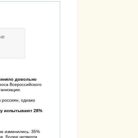
не
риняло довольно
роса Всероссийского
ганизации.
 россиян, однако
ану испытывают 28%
не изменились: 35%
не. Более четверти