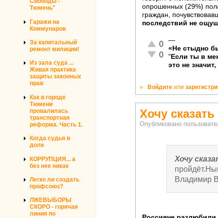
Свободы -
опрошенных (29%) пола
Тюмень"
граждан, почувствовав
Гаражи на
последствий не ощущ
Коммунаров
—
За капитальный
Отлично!
0
«Не стыдно бы
ремонт милиции!
Неадекватно!
0
"
Если ты в м
Из зала суда ...
это не значит,
Живая практика
защиты законных
прав
»
Войдите
или
зарегистр
Как в городе
Тюмени
Хочу сказать
провалилась
транспортная
Опубликовано пользоват
реформа. Часть 1.
Когда судья в
доле
Хочу сказ
КОРРУПЦИЯ... а
без нее никак
пройдёт.Ны
Владимир В
Легко ли создать
профсоюз?
ЛЖЕВЫБОРЫ
СКОРО - горячая
линия по
Россияне разлюбили