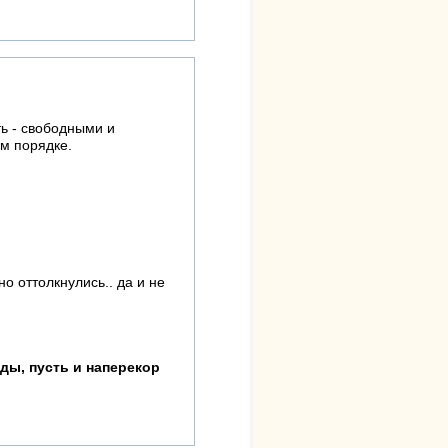
ть - свободными и
м порядке.
о оттолкнулись.. да и не
ды, пусть и наперекор