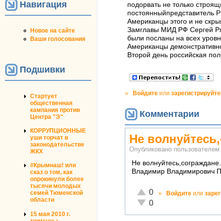
Навигация
подорвать не только строящ
постоянныйпредставитель Р
Американцы этого и не скрыв
Замглавы МИД РФ Сергей Ряб
Новое на сайте
были посланы на всех уровня
Ваши голосования
Американцы демонстративно
Второй день российская поли
Подшивки
»
Войдите
или
зарегистрируйте
Стартует
общественная
кампания против
Комментарии
Центра "Э"
КОРРУПЦИОННЫЕ
Не волнуйтесь
уши торчат в
законодательстве
Опубликовано пользователе
ЖКХ
Не волнуйтесь,сограждане
#Крымнаш! или
Владимир Владимирович П
сказ о том, как
опрокинули более
тысячи молодых
Отлично!
0
семей Тюменской
»
Войдите
или
заре
области
Неадекватно!
0
15 мая 2010 г.
тюменцы