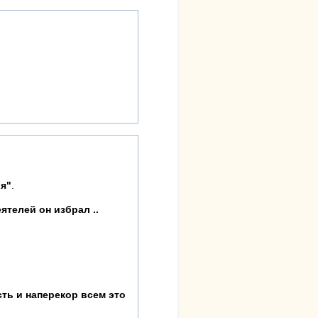
ия"
.
ятелей он избрал ..
ть и наперекор всем это