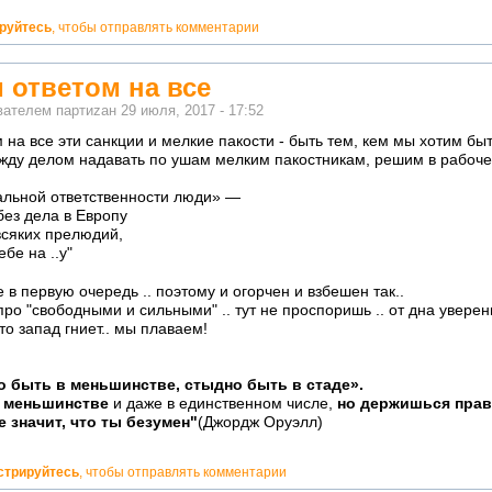
ируйтесь
, чтобы отправлять комментарии
м ответом на все
ователем
партиzан
29 июля, 2017 - 17:52
м на все эти санкции и мелкие пакости - быть тем, кем мы хотим бы
ежду делом надавать по ушам мелким пакостникам, решим в рабоче
льной ответственности люди» —
ез дела в Европу
всяких прелюдий,
бе на ..у"
е в первую очередь .. поэтому и огорчен и взбешен так..
ро "свободными и сильными" .. тут не проспоришь .. от дна уверенн
это запад гниет.. мы плаваем!
о быть в меньшинстве, стыдно быть в стаде».
в меньшинстве
и даже в единственном числе,
но держишься прав
е значит, что ты безумен"
(Джордж Оруэлл)
стрируйтесь
, чтобы отправлять комментарии