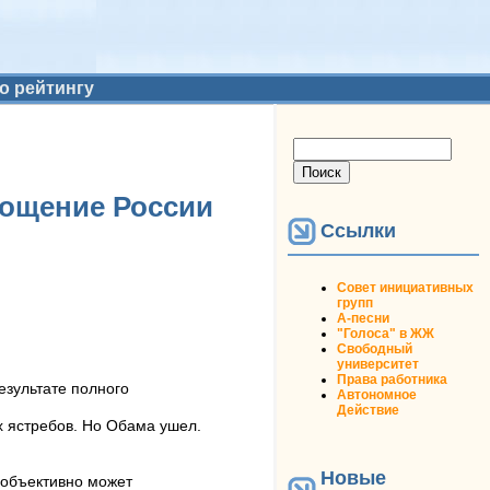
о рейтингу
Форма поиска
Поиск
тощение России
Ссылки
Совет инициативных
групп
А-песни
"Голоса" в ЖЖ
Свободный
университет
Права работника
езультате полного
Автономное
Действие
х ястребов. Но Обама ушел.
Новые
н объективно может