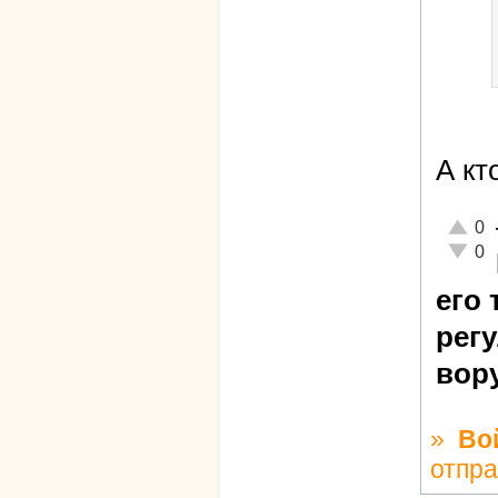
А кт
Отличн
0
Неадек
0
его 
рег
вор
»
Во
отпр