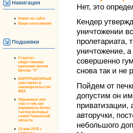
Навигация
Нет, это опред
Новое на сайте
Кендер утвержда
Ваши голосования
уничтожении вс
пролетариата, 
Подшивки
уничтожение, а 
Стартует
совершенно гум
общественная
кампания против
снова так и не 
Центра "Э"
КОРРУПЦИОННЫЕ
уши торчат в
Пойдем от печк
законодательстве
ЖКХ
допустим он им
#Крымнаш! или
приватизации, а
сказ о том, как
опрокинули более
тысячи молодых
авторучки, пос
семей Тюменской
области
небольшого доп
15 мая 2010 г.
тюменцы