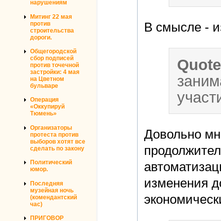
нарушениям
Митинг 22 мая
против
В смысле - 
строительства
дороги.
Общегородской
сбор подписей
Quot
против точечной
застройки: 4 мая
заним
на Цветном
бульваре
участ
Операция
«Оккупируй
Тюмень»
Организаторы
Довольно мн
протеста против
выборов хотят все
продолжитель
сделать по закону
Политический
автоматизац
юмор.
изменения д
Последняя
музейная ночь
экономическ
(комендантский
час)
ПРИГОВОР