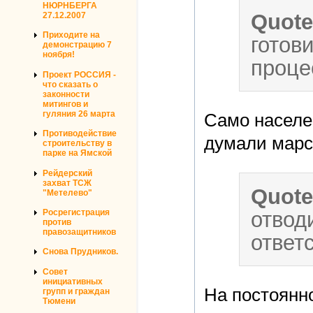
НЮРНБЕРГА
Quot
27.12.2007
Приходите на
готов
демонстрацию 7
ноября!
проце
Проект РОССИЯ -
что сказать о
законности
митингов и
гуляния 26 марта
Само населен
Противодействие
думали марси
строительству в
парке на Ямской
Рейдерский
захват ТСЖ
Quot
"Метелево"
отвод
Росрегистрация
против
правозащитников
ответ
Снова Прудников.
Совет
инициативных
На постоянн
групп и граждан
Тюмени