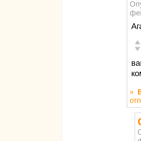
Оп
фев
Аг
От
Не
ва
ко
»
от