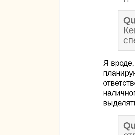
Qu
Ке
сп
Я вроде,
планиру
ответст
налично
выделять
Qu