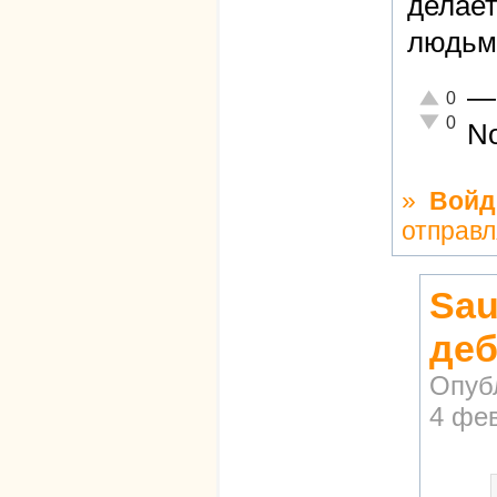
делае
людьм
—
Отлично!
0
Неадекват
0
No
»
Войд
отправл
Sau
деб
Опуб
4 фев