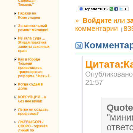
Свободы -
Тюмень"
Гаражи на
Коммунаров
»
Войдите
или
з
За капитальный
комментарии
83
ремонт милиции!
Из зала суда ...
Коммента
Живая практика
защиты законных
прав
Как в городе
Цитата:К
Тюмени
провалилась
транспортная
Опубликовано
реформа. Часть 1.
21:57
Когда судья в
доле
КОРРУПЦИЯ... а
без нее никак
Quot
Легко ли создать
профсоюз?
"мини
ЛЖЕВЫБОРЫ
ответ
СКОРО - горячая
линия по