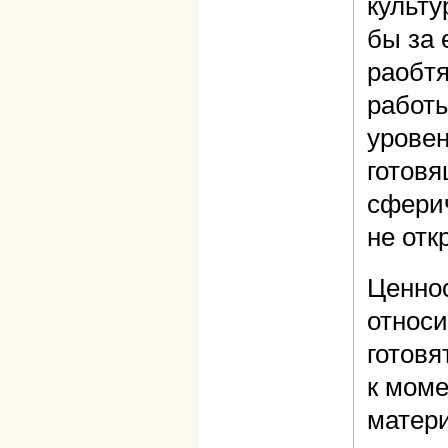
культу
бы за 
раобтя
работ
уровен
готовя
сфери
не отк
Ценнос
относи
готовя
к моме
матери