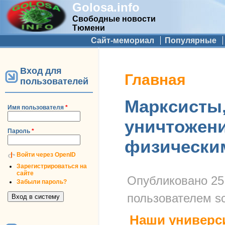
Golosa.info
Свободные новости
Тюмени
Дополнительное меню
Сайт-мемориал
Популярные
Вход для
Вы здесь
Главная
пользователей
Марксисты,
Имя пользователя
*
уничтожени
Пароль
*
физически
Войти через OpenID
Зарегистрироваться на
сайте
Опубликовано
25
Забыли пароль?
пользователем
s
Наши универс