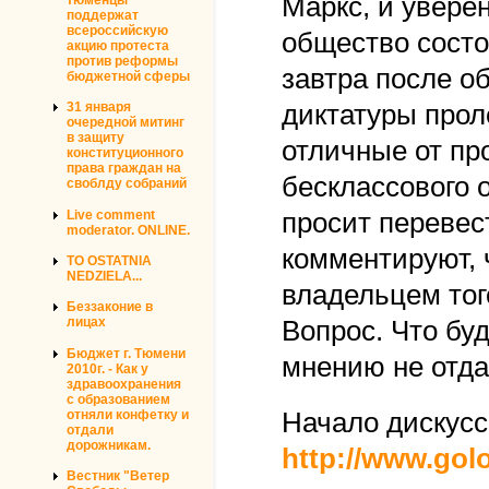
Маркс, и уверен
поддержат
всероссийскую
общество состои
акцию протеста
против реформы
завтра после о
бюджетной сферы
диктатуры прол
31 января
очередной митинг
в защиту
отличные от пр
конституционного
права граждан на
бесклассового 
своблду собраний
Live comment
просит перевест
moderator. ONLINE.
комментируют, 
TO OSTATNIA
NEDZIELA...
владельцем того
Беззаконие в
лицах
Вопрос. Что буд
Бюджет г. Тюмени
мнению не отда
2010г. - Как у
здравоохранения
с образованием
отняли конфетку и
Начало дискусси
отдали
дорожникам.
http://www.gol
Вестник "Ветер