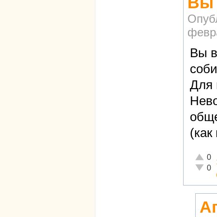
Вы 
Опуб
февра
Вы в
соби
Для 
Нево
обще
(как
Отличн
0
Неадек
0
А