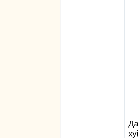
Да
ху