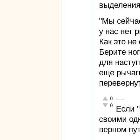
выделения
"Мы сейча
у нас нет 
Как это не
Берите ног
для наступ
еще рычаг
переверну
—
Отлично!
0
Неадекватно!
0
Если 
своими од
верном пут