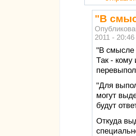
"В смыс
Опубликова
2011 - 20:46
"В смысле 
Так - кому
перевыпол
"Для выпол
могут выд
будут отве
Откуда вы
специально