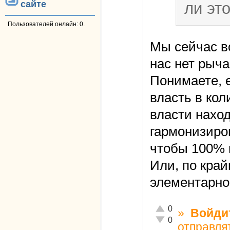
сайте
ли эт
Пользователей онлайн: 0.
Мы сейчас в
нас нет рыч
Понимаете, 
власть в кол
власти нахо
гармонизиров
чтобы 100% 
Или, по край
элементарно
Отлично!
0
»
Войди
Неадекватно!
0
отправля