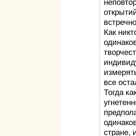
неповто
открыти
встречно
Как никт
одинаков
творчест
индивиду
измерять
все ост
Тогда ка
угнетенн
предпол
одинаков
стране, 