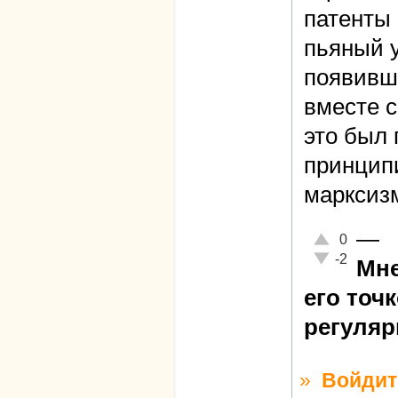
патенты 
пьяный у
появивша
вместе с
это был
принципи
марксиз
—
Отлично!
0
Неадекватно!
-2
Мне
его точ
регуляр
»
Войдит