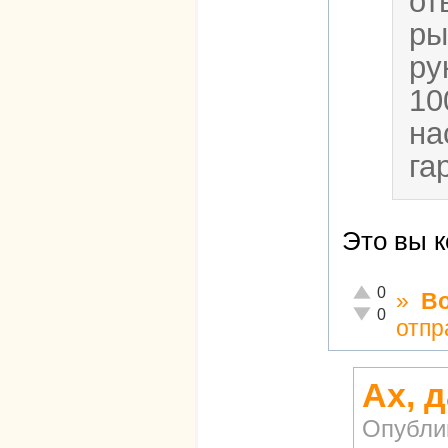
от
ры
ру
10
на
га
Это вы к
Отлично!
0
»
В
Неадекватно!
0
отпр
Ах, д
Опубли