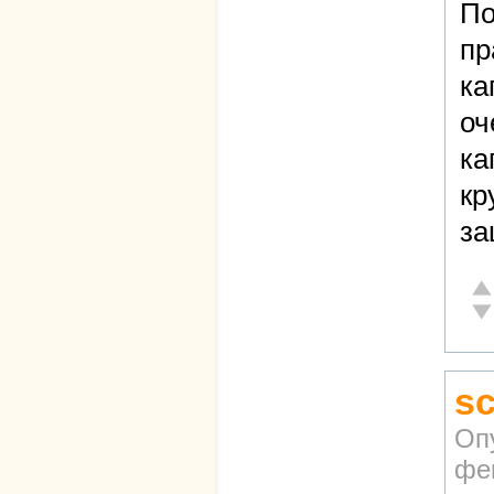
По
пр
ка
оч
ка
кр
за
От
Не
sc
Оп
фев