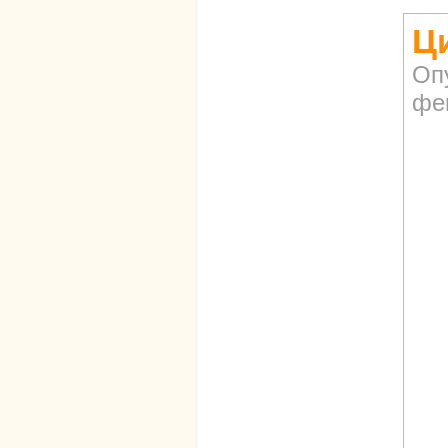
Ц
Оп
фев