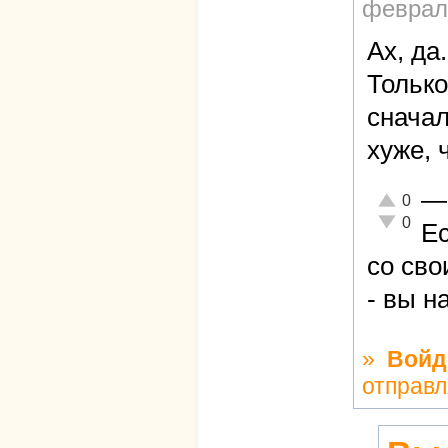
февраля
Ах, да
Только
сначал
хуже, 
—
Отлично!
0
Неадекват
0
Ес
со св
- вы н
»
Войд
отправл