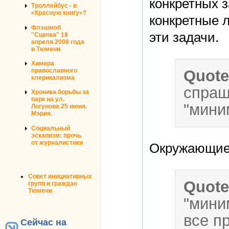
конкретных з
Троллейбус - в
«Красную книгу»?
конкретные л
Флэшмоб
эти задачи.
"Сцепка" 18
апреля 2008 года
в Тюмени
Химера
православного
Quot
клерикализма
спраш
Хроника борьбы за
парк на ул.
"мини
Логунова 25 июня.
Мэрия.
Социальный
эскапизм: прочь
от журналистики
Окружающие,
Совет инициативных
Quot
групп и граждан
Тюмени
"мини
все п
Сейчас на