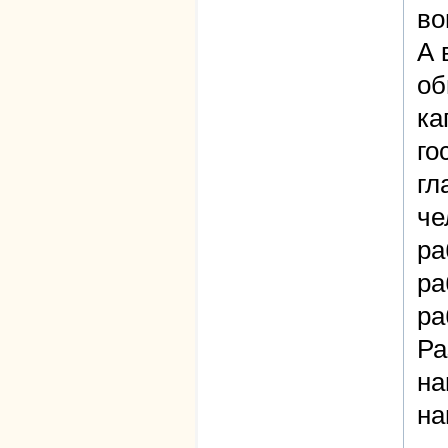
во
А 
об
ка
го
гл
че
ра
ра
ра
Ра
на
на