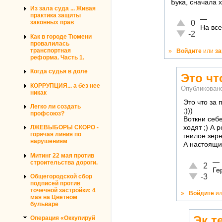
Бука, сначала 
Из зала суда ... Живая
практика защиты
—
Отлично!
0
законных прав
На все
Неадекватно!
-2
Как в городе Тюмени
провалилась
транспортная
»
Войдите
или
за
реформа. Часть 1.
Когда судья в доле
Это чт
КОРРУПЦИЯ... а без нее
Опубликован
никак
Это что за
Легко ли создать
;)))
профсоюз?
Воткни себе
ходят ;) А 
ЛЖЕВЫБОРЫ СКОРО -
горячая линия по
гнилое зерн
нарушениям
А настоящие
Митинг 22 мая против
—
строительства дороги.
Отлично!
2
Ге
Неадекват
-3
Общегородской сбор
подписей против
точечной застройки: 4
»
Войдите
и
мая на Цветном
бульваре
Эк т
Операция «Оккупируй