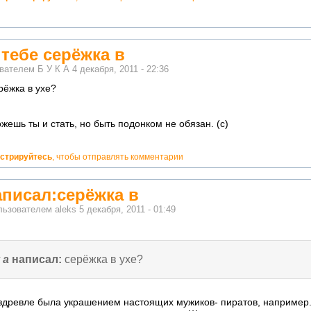
 тебе серёжка в
ователем
Б У К А
4 декабря, 2011 - 22:36
рёжка в ухе?
жешь ты и стать, но быть подонком не обязан. (с)
истрируйтесь
, чтобы отправлять комментарии
написал:серёжка в
льзователем
aleks
5 декабря, 2011 - 01:49
 а
написал:
серёжка в ухе?
издревле была украшением настоящих мужиков- пиратов, например