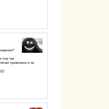
кровения?
х пор так
олечки привязана и за
)))