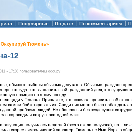
ориал
Популярные
По дате
По комментариям
П
«Оккупируй Тюмень»
на-12
011 - 17:28
пользователем
occupy
енье, обычные выборы обычных депутатов. Обычные граждане прео
перь кто куда: кто выполнить свой гражданский долг, кто супружески
ионную позицию по этому поводу.
 площади у Геолога. Пришли те, кто пожелал проявить своё отнош
тем самым бойкотировать их. Среди них можно было наблюдать ан
 данной проблеме людей. Не обошлось и без вездесущих сотрудни
мело хороводили вокруг новогодней елки.
что оккупация получилось недолгой (всего около получаса), но... лих
осила скорее символический характер. Тюмень не Нью-Йорк: в общ