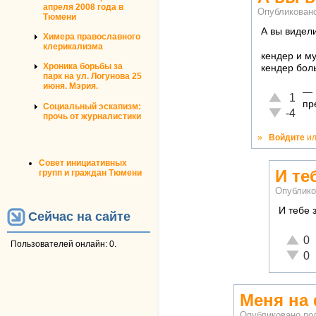
апреля 2008 года в
Опубликован
Тюмени
А вы видел
Химера православного
клерикализма
кендер и му
Хроника борьбы за
кендер боль
парк на ул. Логунова 25
июня. Мэрия.
—
Отлично!
1
пр
Социальный эскапизм:
Неадекват
-4
прочь от журналистики
»
Войдите
и
Совет инициативных
И те
групп и граждан Тюмени
Опублико
И тебе 
Сейчас на сайте
Отлич
0
Пользователей онлайн: 0.
Неаде
0
Меня на
Опубликовано по