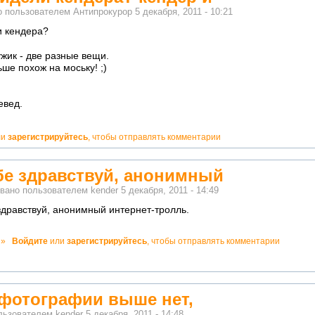
о пользователем
Антипрокурор
5 декабря, 2011 - 10:21
и кендера?
жик - две разные вещи.
ше похож на моську! ;)
евед.
но!
ли
зарегистрируйтесь
, чтобы отправлять комментарии
бе здравствуй, анонимный
вано пользователем
kender
5 декабря, 2011 - 14:49
здравствуй, анонимный интернет-тролль.
но!
»
Войдите
или
зарегистрируйтесь
, чтобы отправлять комментарии
кватно!
 фотографии выше нет,
льзователем
kender
5 декабря, 2011 - 14:48