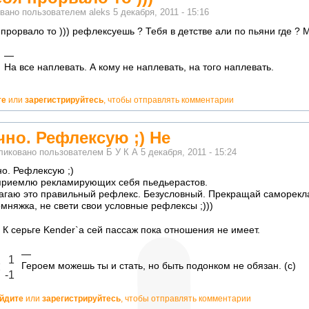
вано пользователем
aleks
5 декабря, 2011 - 15:16
 прорвало то ))) рефлексуешь ? Тебя в детстве али по пьяни где ? М
—
но!
На все наплевать. А кому не наплевать, на того наплевать.
кватно!
те
или
зарегистрируйтесь
, чтобы отправлять комментарии
чно. Рефлексую ;) Не
ликовано пользователем
Б У К А
5 декабря, 2011 - 15:24
но. Рефлексую ;)
приемлю рекламирующих себя пьедьерастов.
агаю это правильный рефлекс. Безусловный. Прекращай саморекл
омняжка, не свети свои условные рефлексы ;)))
: К серьге Kender`a сей пассаж пока отношения не имеет.
—
лично!
1
Героем можешь ты и стать, но быть подонком не обязан. (с)
адекватно!
-1
йдите
или
зарегистрируйтесь
, чтобы отправлять комментарии