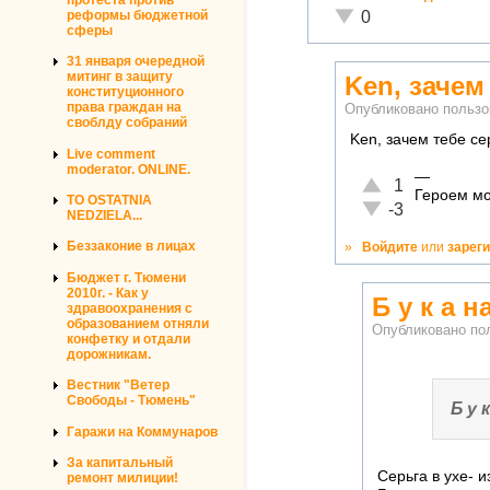
Неадекватно!
реформы бюджетной
0
сферы
31 января очередной
митинг в защиту
Ken, зачем
конституционного
права граждан на
Опубликовано польз
своблду собраний
Ken, зачем тебе се
Live comment
moderator. ONLINE.
—
Отлично!
1
Героем мо
TO OSTATNIA
Неадекватно!
-3
NEDZIELA...
Беззаконие в лицах
»
Войдите
или
зарег
Бюджет г. Тюмени
2010г. - Как у
Б у к а 
здравоохранения с
образованием отняли
Опубликовано по
конфетку и отдали
дорожникам.
Вестник "Ветер
Свободы - Тюмень"
Б у к
Гаражи на Коммунаров
За капитальный
Серьга в ухе- 
ремонт милиции!