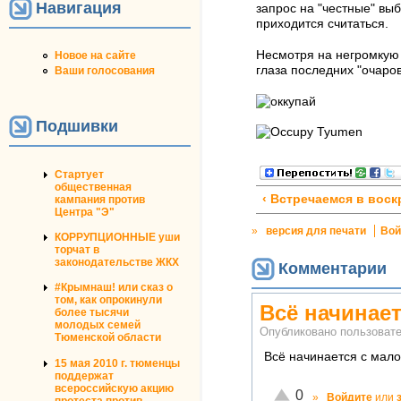
Навигация
запрос на "честные" вы
приходится считаться.
Несмотря на негромкую 
Новое на сайте
глаза последних "очаро
Ваши голосования
Подшивки
Стартует
общественная
‹ Встречаемся в воск
кампания против
Центра "Э"
»
версия для печати
Вой
КОРРУПЦИОННЫЕ уши
торчат в
законодательстве ЖКХ
Комментарии
#Крымнаш! или сказ о
том, как опрокинули
Всё начинает
более тысячи
молодых семей
Опубликовано пользова
Тюменской области
Всё начинается с мало
15 мая 2010 г. тюменцы
поддержат
всероссийскую акцию
Отлично!
0
»
Войдите
или
протеста против