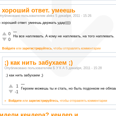
) хороший ответ. умеешь
публиковано пользователем
aleks
5 декабря, 2011 - 15:26
) хороший ответ. умеешь держать удар))))
—
Отлично!
0
На все наплевать. А кому не наплевать, на того наплевать.
Неадекватно!
0
»
Войдите
или
зарегистрируйтесь
, чтобы отправлять комментарии
;) как нить забухаем ;)
Опубликовано пользователем
Б У К А
5 декабря, 2011 - 15:28
;) как нить забухаем ;)
—
Отлично!
1
Героем можешь ты и стать, но быть подонком не обязан
Неадекватно!
-1
»
Войдите
или
зарегистрируйтесь
, чтобы отправлять комментарии
идели кендера? кендер и