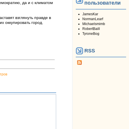
пользователи
емократию, да и с климатом
JamesKar
ставят взглянуть правде в
NormanLearf
х оккупировать город.
Michaelsmimb
RobertBaill
TyroneBog
RSS
тров