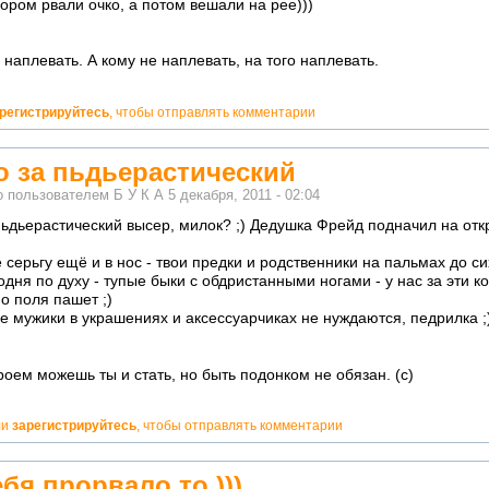
хором рвали очко, а потом вешали на рее)))
 наплевать. А кому не наплевать, на того наплевать.
регистрируйтесь
, чтобы отправлять комментарии
о за пьдьерастический
о пользователем
Б У К А
5 декабря, 2011 - 02:04
 пьдьерастический высер, милок? ;) Дедушка Фрейд подначил на от
 серьгу ещё и в нос - твои предки и родственники на пальмах до си
родня по духу - тупые быки с обдристанными ногами - у нас за эти к
о поля пашет ;)
 мужики в украшениях и аксессуарчиках не нуждаются, педрилка ;)
роем можешь ты и стать, но быть подонком не обязан. (с)
но!
ли
зарегистрируйтесь
, чтобы отправлять комментарии
ебя прорвало то )))