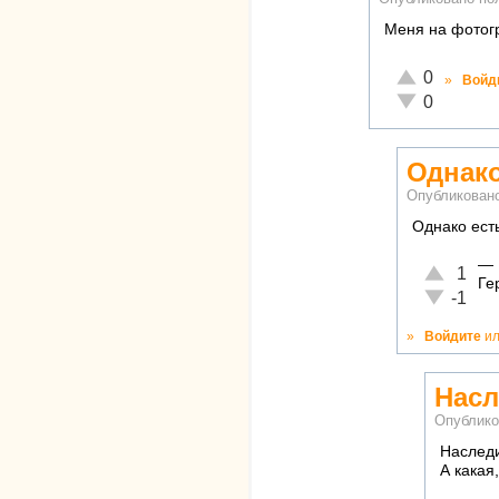
Меня на фотогр
Отлично!
0
»
Войд
Неадекватно!
0
Однако
Опубликован
Однако ест
—
Отлично!
1
Ге
Неадекват
-1
»
Войдите
и
Насл
Опублико
Наследи
А какая