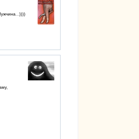
ужчина...))))
аму,