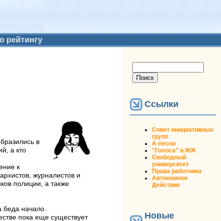
о рейтингу
Форма поиска
Поиск
Ссылки
Совет инициативных
групп
бразились в
А-песни
й, а кто
"Голоса" в ЖЖ
Свободный
университет
ение к
Права работника
архистов, журналистов и
Автономное
ков полиции, а также
Действие
а беда начало.
Новые
естве пока еще существует