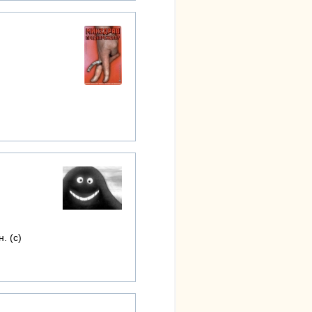
. (с)