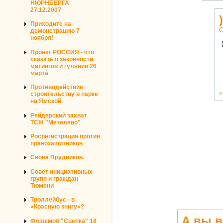
НЮРНБЕРГА
27.12.2007
Приходите на
О
демонстрацию 7
ноября!
Проект РОССИЯ - что
сказать о законности
митингов и гуляния 26
марта
Противодействие
строительству в парке
на Ямской
Рейдерский захват
ТСЖ "Метелево"
Росрегистрация против
правозащитников
Снова Прудников.
Совет инициативных
групп и граждан
Тюмени
Троллейбус - в
«Красную книгу»?
А вы в
Флэшмоб "Сцепка" 18