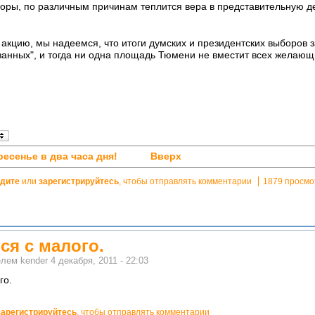
боры, по различным причинам теплится вера в представительную д
акцию, мы надеемся, что итоги думских и президентских выборов за
ванных", и тогда ни одна площадь Тюмени не вместит всех желающи
ресенье в два часа дня!
Вверх
дите
или
зарегистрируйтесь
, чтобы отправлять комментарии
1879 просмо
ся с малого.
телем
kender
4 декабря, 2011 - 22:03
го.
зарегистрируйтесь
, чтобы отправлять комментарии