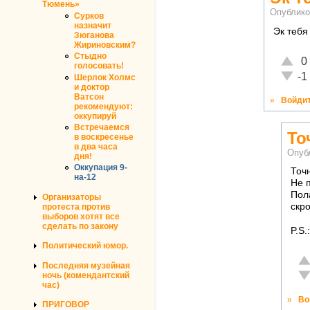
Тюмень»
Опублико
Сурков
назначит
Эк тебя
Зюганова
Жириновским?
Стыдно
Отлич
0
голосовать!
Неаде
-1
Шерлок Холмс
и доктор
Ватсон
»
Войди
рекомендуют:
оккупируй
Встречаемся
То
в воскресенье
в два часа
Опуб
дня!
Оккупация 9-
Точ
на-12
Не 
Пол
Организаторы
скр
протеста против
выборов хотят все
сделать по закону
P.S.
Политический юмор.
От
Последняя музейная
Не
ночь (комендантский
час)
»
Во
ПРИГОВОР