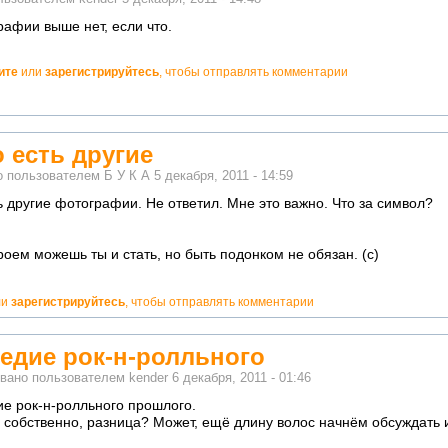
афии выше нет, если что.
ите
или
зарегистрируйтесь
, чтобы отправлять комментарии
 есть другие
о пользователем
Б У К А
5 декабря, 2011 - 14:59
ь другие фотографии. Не ответил. Мне это важно. Что за символ?
роем можешь ты и стать, но быть подонком не обязан. (с)
но!
ли
зарегистрируйтесь
, чтобы отправлять комментарии
едие рок-н-ролльного
вано пользователем
kender
6 декабря, 2011 - 01:46
е рок-н-ролльного прошлого.
, собственно, разница? Может, ещё длину волос начнём обсуждать и