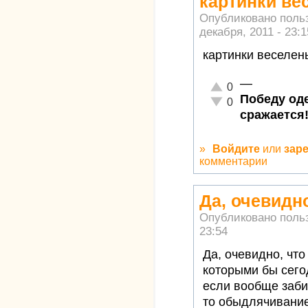
картинки ве
Опубликовано поль
декабря, 2011 - 23:1
картинки веселен
—
Отлично!
0
Победу оде
Неадекватно!
0
сражается
»
Войдите
или
зар
комментарии
Да, очевидн
Опубликовано поль
23:54
Да, очевидно, чт
которыми бы сего
если вообще забит
то обыдлячивание