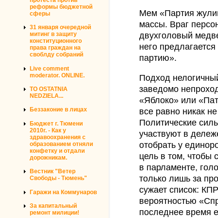
реформы бюджетной
Мем «Партия жулик
сферы
массы. Враг перс
31 января очередной
митинг в защиту
двухголовый медве
конституционного
него предлагается
права граждан на
своблду собраний
партию».
Live comment
moderator. ONLINE.
Подход нелогичный
заведомо непрохо
TO OSTATNIA
NEDZIELA...
«Яблоко» или «Пат
Беззаконие в лицах
все равно никак не
Политические силы
Бюджет г. Тюмени
2010г. - Как у
участвуют в дележе
здравоохранения с
отобрать у единоро
образованием отняли
конфетку и отдали
цель в том, чтобы 
дорожникам.
в парламенте, гол
Вестник "Ветер
только лишь за пр
Свободы - Тюмень"
сужает список: КП
Гаражи на Коммунаров
вероятностью «Сп
За капитальный
последнее время е
ремонт милиции!