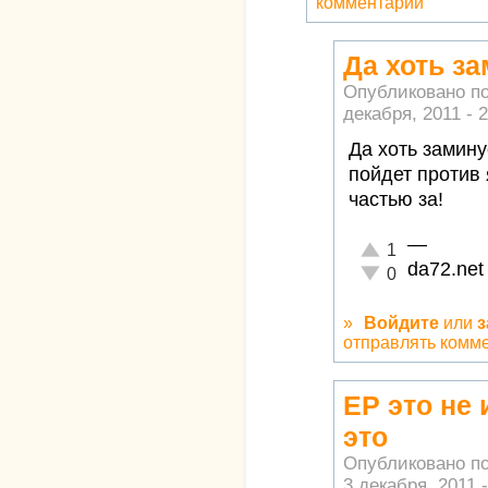
комментарии
Да хоть з
Опубликовано п
декабря, 2011 - 
Да хоть замину
пойдет против 
частью за!
—
Отлично!
1
da72.net
Неадекватно!
0
»
Войдите
или
з
отправлять комм
ЕР это не
это
Опубликовано п
3 декабря, 2011 -