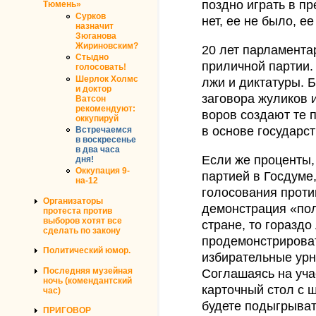
поздно играть в п
Тюмень»
Сурков
нет, ее не было, ее
назначит
Зюганова
Жириновским?
20 лет парламента
Стыдно
приличной партии. 
голосовать!
Шерлок Холмс
лжи и диктатуры. Б
и доктор
заговора жуликов 
Ватсон
рекомендуют:
воров создают те 
оккупируй
в основе государс
Встречаемся
в воскресенье
в два часа
Если же проценты,
дня!
Оккупация 9-
партией в Госдуме,
на-12
голосования проти
Организаторы
демонстрация «пол
протеста против
выборов хотят все
стране, то гораздо
сделать по закону
продемонстрироват
Политический юмор.
избирательные урн
Последняя музейная
Соглашаясь на уча
ночь (комендантский
карточный стол с 
час)
будете подыгрывать
ПРИГОВОР