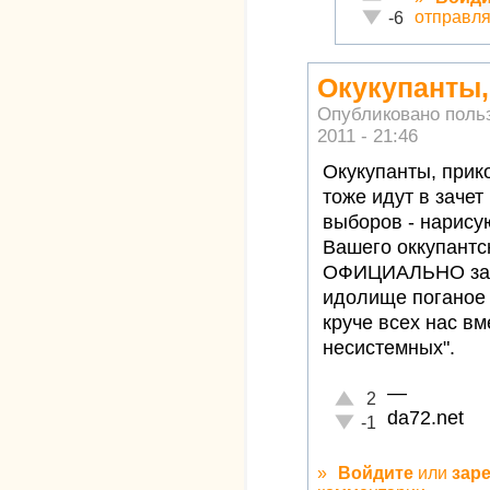
Неадекватно!
отправля
-6
Окукупанты,
Опубликовано поль
2011 - 21:46
Окукупанты, прик
тоже идут в зачет
выборов - нарисую
Вашего оккупантс
ОФИЦИАЛЬНО запи
идолище поганое
круче всех нас вм
несистемных".
—
Отлично!
2
da72.net
Неадекватно!
-1
»
Войдите
или
зар