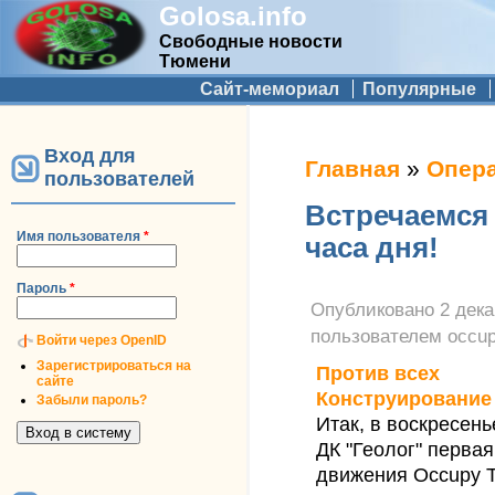
Golosa.info
Свободные новости
Тюмени
Дополнительное меню
Сайт-мемориал
Популярные
Вход для
Вы здесь
Главная
»
Опер
пользователей
Встречаемся 
Имя пользователя
*
часа дня!
Пароль
*
Опубликовано
2 дека
пользователем
occu
Войти через OpenID
Зарегистрироваться на
Против всех
сайте
Конструирование
Забыли пароль?
Итак, в воскресень
ДК "Геолог" перва
движения Occupy 