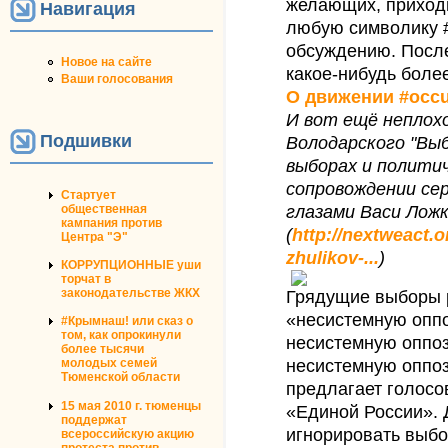
желающих, приходи
Навигация
любую символику #
обсуждению. После
Новое на сайте
какое-нибудь более
Ваши голосования
О движении #occ
И вот ещё неплох
Подшивки
Володарского "Выб
выборах и политич
сопровождении се
Стартует
общественная
глазами Васи Лож
кампания против
(
http://nextweact.o
Центра "Э"
zhulikov-...
)
КОРРУПЦИОННЫЕ уши
торчат в
законодательстве ЖКХ
Грядущие выборы 
«несистемную опп
#Крымнаш! или сказ о
том, как опрокинули
несистемную оппо
более тысячи
несистемную оппоз
молодых семей
Тюменской области
предлагает голосо
15 мая 2010 г. тюменцы
«Единой России». 
поддержат
игнорировать выбо
всероссийскую акцию
протеста против