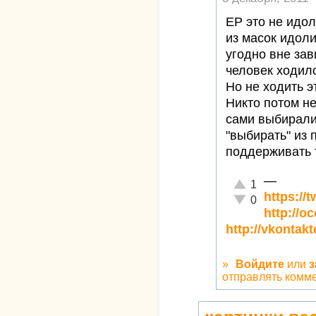
ЕР это не идо
из масок идоли
угодно вне зав
человек ходил
Но не ходить э
Никто потом не
сами выбирали 
"выбирать" из
поддерживать 
—
Отлично!
1
https://
Неадекватно!
0
http://o
http://vkontak
»
Войдите
или
з
отправлять комм