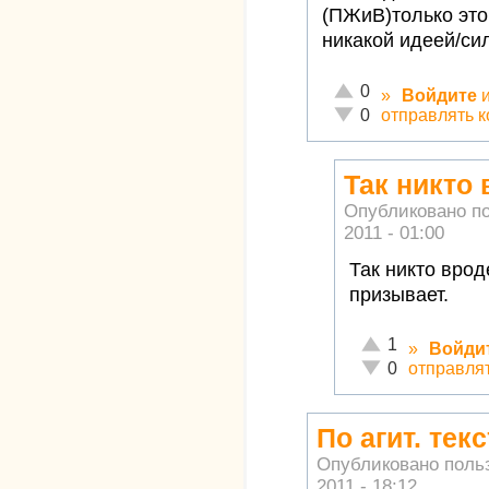
(ПЖиВ)только этог
никакой идеей/си
Отлично!
0
»
Войдите
Неадекватно!
отправлять 
0
Так никто
Опубликовано п
2011 - 01:00
Так никто врод
призывает.
Отлично!
1
»
Войди
Неадекватно!
отправля
0
По агит. тек
Опубликовано поль
2011 - 18:12