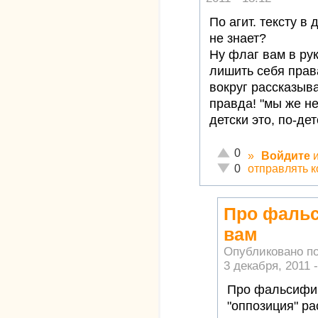
По агит. тексту в
не знает?
Ну флаг вам в рук
лишить себя прав
вокруг рассказыв
правда! "мы же не
детски это, по-дет
Отлично!
0
»
Войдите
Неадекватно!
отправлять 
0
Про фаль
вам
Опубликовано п
3 декабря, 2011 -
Про фальсифи
"оппозиция" ра