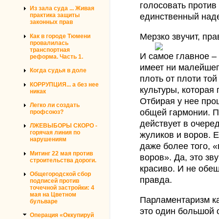
голосовать против 
Из зала суда ... Живая
единственный над
практика защиты
законных прав
Мерзко звучит, пр
Как в городе Тюмени
провалилась
транспортная
И самое главное –
реформа. Часть 1.
имеет ни малейшег
Когда судья в доле
плоть от плоти той
КОРРУПЦИЯ... а без нее
культуры, которая
никак
Отбирая у нее про
Легко ли создать
общей гармонии. П
профсоюз?
действует в очере
ЛЖЕВЫБОРЫ СКОРО -
горячая линия по
жуликов и воров. Е
нарушениям
даже более того, 
Митинг 22 мая против
воров». Да, это зву
строительства дороги.
красиво. И не обе
Общегородской сбор
правда.
подписей против
точечной застройки: 4
мая на Цветном
Парламентаризм как
бульваре
это один большой 
Операция «Оккупируй