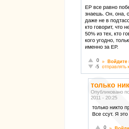
ЕР все равно побе
знаешь. Он, она, 
даже не в подтас
кто говорит, что н
50% из тех, кто г
кого угодно, толь
именно за ЕР.
Отлично!
0
»
Войдите
Неадекватно!
отправлять 
-5
только ни
Опубликовано п
2011 - 20:25
только никто п
Все ссут. Я это
Отлично!
0
»
Войди