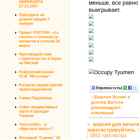
меньше, все равно
НЮРНБЕРГА
27.12.2007
выигрывает.
Приходите на
демонстрацию 7
ноября!
Проект РОССИЯ - что
сказать о законности
митингов и гуляния 26
марта
Противодействие
строительству в парке
на Ямской
Рейдерский захват
ТСЖ "Метелево"
Росрегистрация против
правозащитников
‹ Шерлок Холмс и
Снова Прудников.
доктор Ватсон
Совет инициативных
рекомендуют:
групп и граждан
оккупируй
Тюмени
»
версия для печат
Троллейбус - в
«Красную книгу»?
зарегистрируйтесь
,
1892 просмотра
Флэшмоб "Сцепка" 18