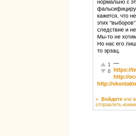
нормально с э
фальсифицирую
кажется, что 
этих "выборов"
следствие и не
Мы-то не хоти
Но нас его лиш
то эрзац.
—
Отлично!
1
https://
Неадекватно!
0
http://o
http://vkontak
»
Войдите
или
з
отправлять комм