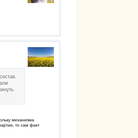
состав.
вали
кинуть
кольку механизма
партии, то сам факт