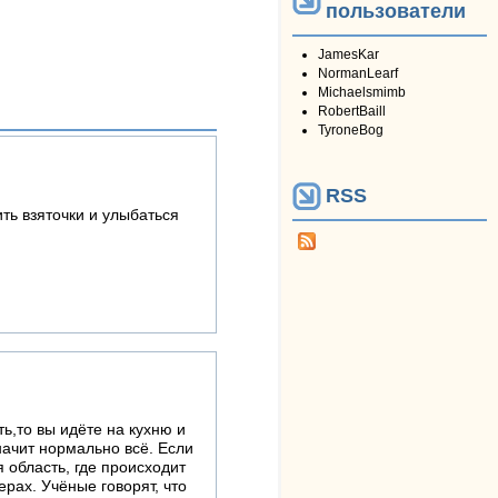
пользователи
JamesKar
NormanLearf
Michaelsmimb
RobertBaill
TyroneBog
RSS
ить взяточки и улыбаться
ь,то вы идёте на кухню и
начит нормально всё. Если
 область, где происходит
рах. Учёные говорят, что