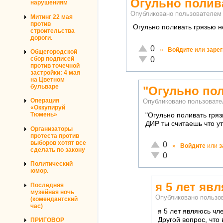
Огульно полив
нарушениям
Опубликовано пользователе
Митинг 22 мая
против
Огульно поливать грязью не
строительства
дороги.
Отлично!
0
»
Войдите
или
заре
Общегородской
Неадекватно!
0
сбор подписей
против точечной
застройки: 4 мая
на Цветном
бульваре
"Огульно по
Операция
Опубликовано пользоват
«Оккупируй
Тюмень»
"Огульно поливать гряз
ДИР ты считаешь что у
Организаторы
протеста против
выборов хотят все
Отлично!
0
»
Войдите
или
з
сделать по закону
Неадекватно!
0
Политический
юмор.
я 5 лет яв
Последняя
музейная ночь
Опубликовано польз
(комендантский
час)
я 5 лет являюсь чл
Другой вопрос, что
ПРИГОВОР