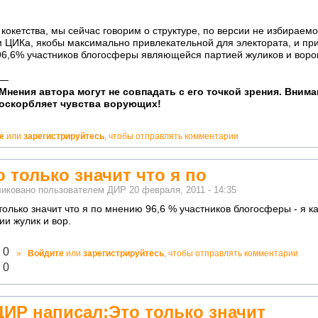
кокетства, мы сейчас говорим о структуре, по версии не избираемо
 ЦИКа, якобы максимально привлекательной для электората, и при 
96,6% участников блогосферы являющейся партией жуликов и воро
—
о!
Мнения автора могут не совпадать с его точкой зрения. Вним
ватно!
оскорбляет чувства ворующих!
е
или
зарегистрируйтесь
, чтобы отправлять комментарии
о только значит что я по
иковано пользователем
ДИР
20 февраля, 2011 - 14:35
только значит что я по мнению 96,6 % участников блогосферы - я к
ии жулик и вор.
лично!
0
»
Войдите
или
зарегистрируйтесь
, чтобы отправлять комментарии
адекватно!
0
ДИР написал:Это только значит