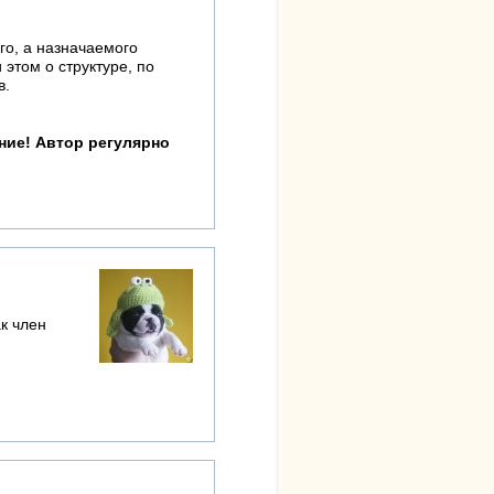
го, а назначаемого
этом о структуре, по
в.
ание! Автор регулярно
ак член