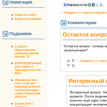
Навигация
»
Войдите
или
зарегистрируйте
Новое на сайте
Ваши голосования
Комментарии
Подшивки
Остается вопр
Опубликовано пользователе
Остается вопрос: почему м
Стартует
общественная
начальничкам?
кампания против
Центра "Э"
Отлично!
0
»
Войдите
или
заре
КОРРУПЦИОННЫЕ
Неадекватно!
0
уши торчат в
законодательстве
ЖКХ
Интересный 
#Крымнаш! или
сказ о том, как
Опубликовано пользоват
опрокинули более
тысячи молодых
Интересный вопрос. Нав
семей Тюменской
кушаете. Охота водички
области
конечно ещё один ответ
15 мая 2010 г.
концентрация человечес
тюменцы