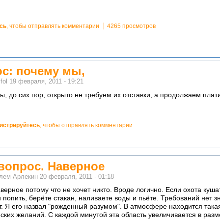
сь
, чтобы отправлять комментарии
4265 просмотров
ос: почему мы,
м
fol
19 февраля, 2011 - 19:21
ы, до сих пор, открыто не требуем их отставки, а продолжаем плат
гистрируйтесь
, чтобы отправлять комментарии
вопрос. Наверное
елем
Арлекин
20 февраля, 2011 - 01:18
ерное потому что не хочет никто. Вроде логично. Если охота кушат
 попить, берёте стакан, наливаете воды и пьёте. Требований нет з
. Я его назвал "рожденный разумом". В атмосфере находится такая
ких желаний. С каждой минутой эта область увеличивается в разме