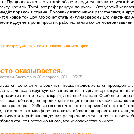
-то. Предположительно из этой области родится, появится усатый ч
оскву, кремль. Такой вот референдум по русски. Это усатый челове
ведёт порядок в стране. Половину взяточников расстреляют, а дру
ится новое ток шоу Кто хочет стать миллиардером? Его участники
многие другие в роли простых рабочих занимаются модернизацией, 
арегистрируйтесь
, чтобы отправлять комментарии
осто оказывается,
ователем
Anonymous
20 февраля, 2011 - 05:25
зывается, хочется мне водички - пошел налил, хочется президента 
ссать, а че все вокруг хуйней занимаются, пургу несут какую то, п
арлекин за то что глаза открыл, логичный ты наш. Особенно понра
я такая область, где происходит концентрация человеческих жела
ся в размерах. Учёные говорят, что вот-вот произойдёт что-то" тол
, а именно: в атмосфере находится область где происходит конце
иотизма который впоследствии распределяется в головы таких уеб
уебанов станет настолько много, что человечество вымрет.