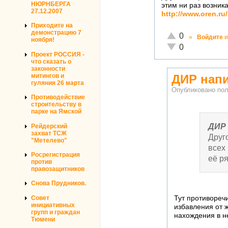
НЮРНБЕРГА
этим ни раз возник
27.12.2007
http://www.oren.ru
Приходите на
демонстрацию 7
Отлично!
0
»
Войдите
и
ноября!
Неадекватно!
0
Проект РОССИЯ -
что сказать о
законности
митингов и
ДИР напи
гуляния 26 марта
Опубликовано по
Противодействие
строительству в
парке на Ямской
ДИР
Рейдерский
захват ТСЖ
Друг
"Метелево"
всех
Росрегистрация
её р
против
правозащитников
Снова Прудников.
Совет
Тут противореч
инициативных
избавления от ж
групп и граждан
нахождения в не
Тюмени