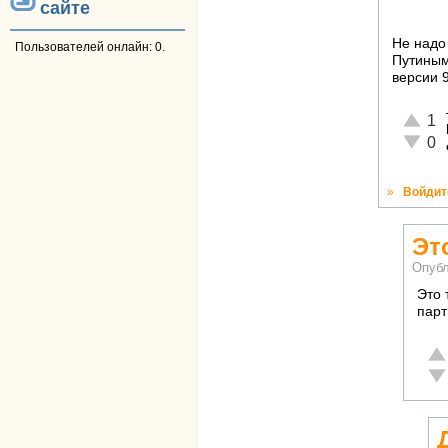
сайте
Не надо 
Пользователей онлайн: 0.
Путиным
версии 
Отличн
1
Неадек
0
»
Войдит
Эт
Опубл
Это 
парт
От
Не