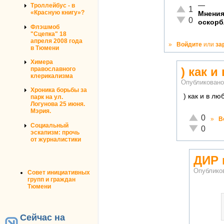
—
Троллейбус - в
Отлично!
1
«Красную книгу»?
Мнения
Неадекватно!
0
оскорб
Флэшмоб
"Сцепка" 18
апреля 2008 года
»
Войдите
или
за
в Тюмени
Химера
) как 
православного
клерикализма
Опубликован
Хроника борьбы за
) как и в лю
парк на ул.
Логунова 25 июня.
Мэрия.
Отлично!
0
»
В
Социальный
Неадекват
0
эскапизм: прочь
от журналистики
ДИР 
Опублико
Совет инициативных
групп и граждан
Тюмени
Сейчас на