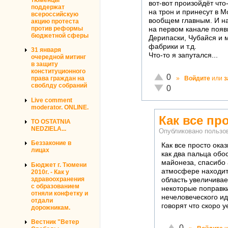
вот-вот произойдёт что
поддержат
на трон и принесут в М
всероссийскую
вообщем главным. И на
акцию протеста
против реформы
на первом канале появ
бюджетной сферы
Дерипаски, Чубайся и 
фабрики и т.д.
31 января
Что-то я запутался...
очередной митинг
в защиту
конституционного
Отлично!
0
»
Войдите
или
з
права граждан на
своблду собраний
Неадекватно!
0
Live comment
moderator. ONLINE.
Как все пр
TO OSTATNIA
NEDZIELA...
Опубликовано польз
Беззаконие в
Как все просто ока
лицах
как два пальца обо
майонеза, спасибо 
Бюджет г. Тюмени
атмосфере находитс
2010г. - Как у
здравоохранения
область увеличивает
с образованием
некоторые поправки
отняли конфетку и
нечеловеческого ид
отдали
говорят что скоро 
дорожникам.
Вестник "Ветер
Отлично!
0