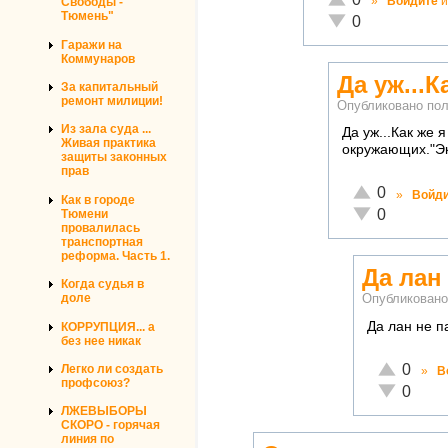
»
Войдите
и
Свободы -
Тюмень"
Неадекватно!
0
Гаражи на
Коммунаров
Да уж...К
За капитальный
ремонт милиции!
Опубликовано по
Из зала суда ...
Да уж...Как же
Живая практика
окружающих."Эк
защиты законных
прав
Отлично!
0
»
Войд
Как в городе
Неадекватно!
0
Тюмени
провалилась
транспортная
реформа. Часть 1.
Да лан
Когда судья в
доле
Опубликован
Да лан не п
КОРРУПЦИЯ... а
без нее никак
Отлично!
0
Легко ли создать
»
В
профсоюз?
Неадекват
0
ЛЖЕВЫБОРЫ
СКОРО - горячая
линия по