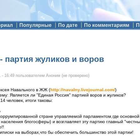
ориал
Популярные
По дате
По комментариям
П
- партия жуликов и воров
 - 16:49
пользователем
Аноним (не проверено)
ексея Навального в ЖЖ (
http://navalny.livejournal.com/
)
ему: Является ли "Единая Россия" партией воров и жуликов?
14 человек, итоги таковы:
%
коррумпированной стране управляемой парламентом,где основной 
 населения блогосферы) и возглавляет эту партию главный "честны
!!
иписки на выборах,что бы обеспечить большинство этой партии!