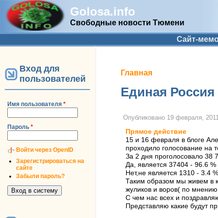
Golosa.info
Свободные новости Тюмени
Дополнительное меню
Сайт-мем
Вход для
Вы здесь
Главная
пользователей
Единая Россия 
Имя пользователя
*
Опубликовано
19 февраля, 2011
Пароль
*
Прямое действие
15 и 16 февраля в блоге Ал
проходило голосование на т
Войти через OpenID
За 2 дня проголосовало 38 7
Зарегистрироваться на
Да, является 37404 - 96.6 %
сайте
Нет,не является 1310 - 3.4 
Забыли пароль?
Таким образом мы живем в 
жуликов и воров( по мнению
С чем нас всех и поздравляю
Представляю какие будут пр