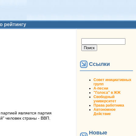
о рейтингу
Форма поиска
Поиск
Ссылки
Совет инициативных
групп
А-песни
"Голоса" в ЖЖ
Свободный
университет
Права работника
Автономное
партией является партия
Действие
й" человек страны - ВВП.
Новые