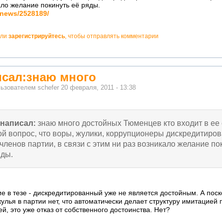
ало желание покинуть её ряды.
/news/2528189/
ли
зарегистрируйтесь
, чтобы отправлять комментарии
сал:знаю много
льзователем
schefer
20 февраля, 2011 - 13:38
написал:
знаю много достойных Тюменцев кто входит в ее 
ой вопрос, что воры, жулики, коррупционеры дискредитиро
 членов партии, в связи с этим ни раз возникало желание по
яды.
ие в тезе - дискредитированный уже не является достойным. А пос
улья в партии нет, что автоматически делает структуру имитацией 
й, это уже отказ от собственного достоинства. Нет?