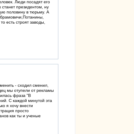
еловек. Люди посадят его
к станет президентом, ну
гую половину в тюрьму. А
 Абрамовичи,Потанины,
то есть строят заводы,
сменить - сходил сменил,
издец мы отупели от рекламы
вилась фраза "В
ний. С каждой минутой эта
ько я хочу внести
нтрация просто
анов как ты и ученые