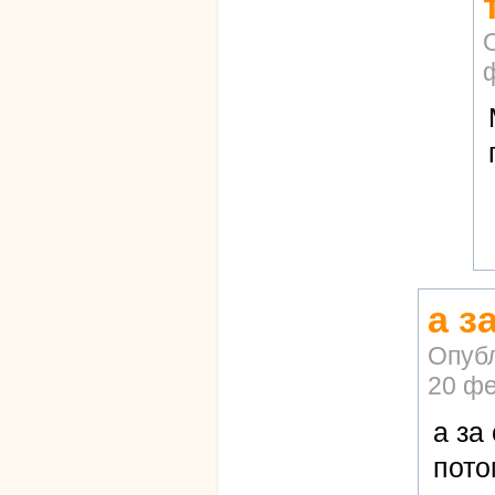
а з
Опуб
20 фе
а за
пото