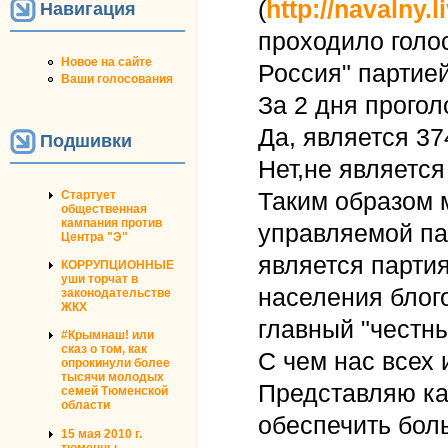
(
http://navalny.
Навигация
проходило голо
Новое на сайте
Россия" партие
Ваши голосования
За 2 дня прогол
Да, является 37
Подшивки
Нет,не является
Таким образом 
Стартует
общественная
кампания против
управляемой па
Центра "Э"
является парти
КОРРУПЦИОННЫЕ
уши торчат в
населения блог
законодательстве
ЖКХ
главный "честны
#Крымнаш! или
сказ о том, как
С чем нас всех 
опрокинули более
тысячи молодых
Представляю ка
семей Тюменской
области
обеспечить бол
15 мая 2010 г.
тюменцы