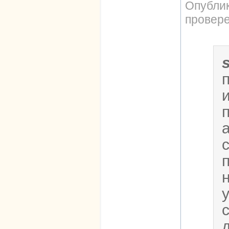
Опубли
провер