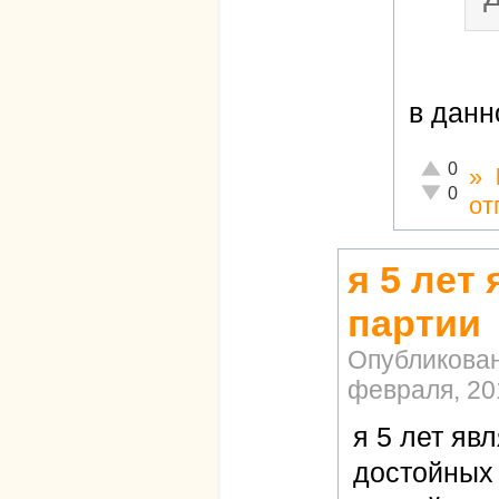
в данн
Отлично!
0
»
Неадекват
0
от
я 5 лет
партии
Опубликова
февраля, 201
я 5 лет яв
достойных 