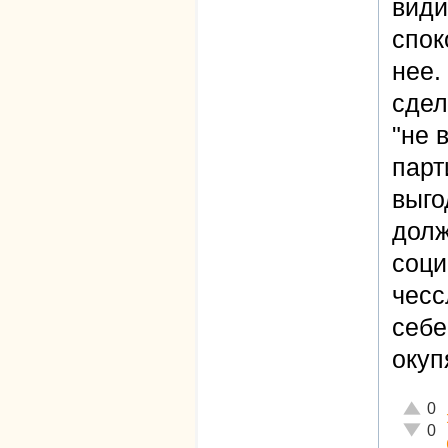
види
спок
нее.
сдел
"не 
парт
выго
долж
соци
чесс
себе
окуп
Отличн
0
Неадек
0