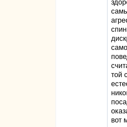
здор
самы
агре
спин
диск
само
пове
счит
той 
есте
нико
поса
оказ
вот 