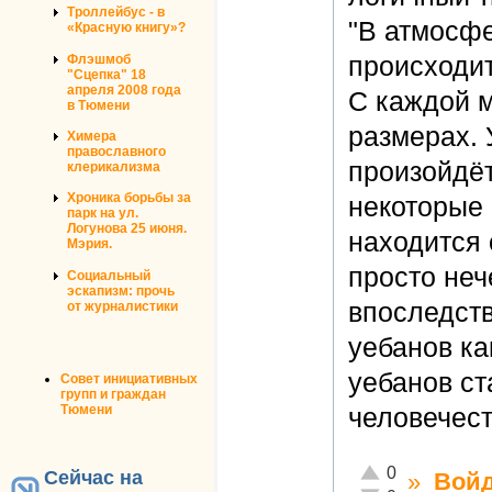
Троллейбус - в
"В атмосфе
«Красную книгу»?
происходит
Флэшмоб
"Сцепка" 18
апреля 2008 года
С каждой м
в Тюмени
размерах. 
Химера
православного
произойдёт
клерикализма
Хроника борьбы за
некоторые 
парк на ул.
Логунова 25 июня.
находится 
Мэрия.
просто неч
Социальный
эскапизм: прочь
впоследств
от журналистики
уебанов ка
уебанов ст
Совет инициативных
групп и граждан
Тюмени
человечест
Отлично!
0
Сейчас на
»
Вой