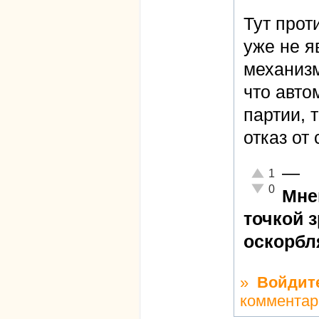
Тут прот
уже не я
механизм
что авто
партии, 
отказ от
—
Отлично!
1
Неадекватно!
0
Мне
точкой 
оскорбл
»
Войдит
комментар