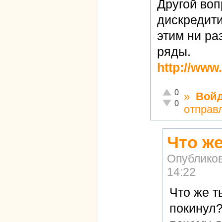
Другой воп
дискредити
этим ни ра
ряды.
http://www
Отлично!
0
»
Вой
Неадекватно!
0
отправ
Что же
Опублико
14:22
Что же т
покинул?