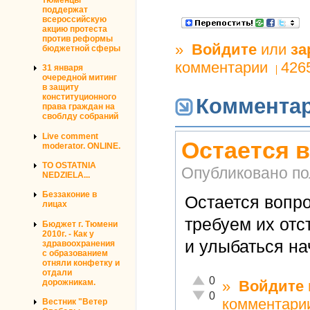
поддержат
всероссийскую
акцию протеста
против реформы
»
Войдите
или
за
бюджетной сферы
комментарии
426
31 января
очередной митинг
в защиту
конституционного
Коммента
права граждан на
своблду собраний
Live comment
Остается 
moderator. ONLINE.
TO OSTATNIA
Опубликовано п
NEDZIELA...
Беззаконие в
Остается вопро
лицах
требуем их отс
Бюджет г. Тюмени
2010г. - Как у
и улыбаться н
здравоохранения
с образованием
отняли конфетку и
отдали
Отлично!
0
дорожникам.
»
Войдите
Неадекватно!
0
комментари
Вестник "Ветер