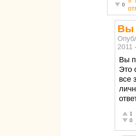
»
Неадекват
0
от
Вы 
Опуб
2011 
Вы п
Это 
все 
личн
отве
Отличн
1
Неадек
0