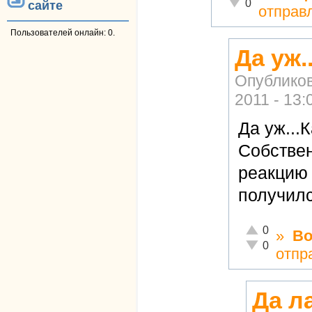
Неадекватно!
0
сайте
отправ
Пользователей онлайн: 0.
Да уж.
Опублико
2011 - 13:
Да уж...
Собствен
реакцию
получилс
Отлично!
0
»
Во
Неадекватно!
0
отпр
Да л