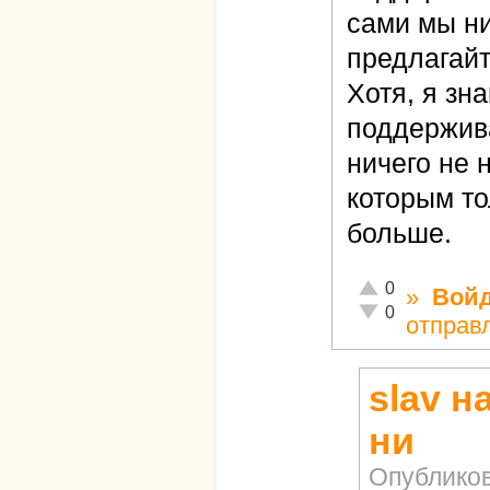
сами мы ни
предлагайт
Хотя, я зна
поддержива
ничего не 
которым то
больше.
Отлично!
0
»
Вой
Неадекватно!
0
отправ
slav 
ни
Опублико