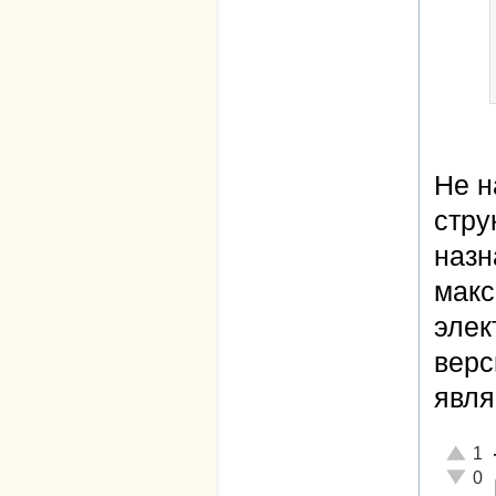
Не н
стру
назн
макс
элек
верс
явля
Отличн
1
Неадек
0