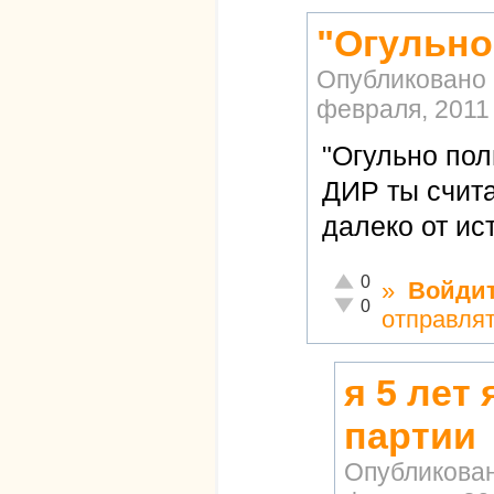
"Огульно
Опубликовано
февраля, 2011 
"Огульно пол
ДИР ты счит
далеко от ис
Отлично!
0
»
Войди
Неадекватно!
0
отправля
я 5 лет
партии
Опубликова