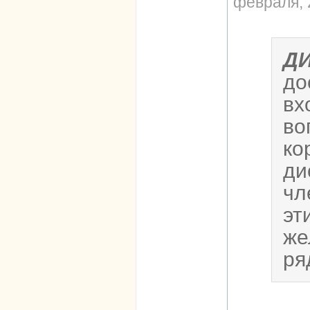
февраля, 
Д
до
вх
во
ко
ди
чл
эт
же
ря