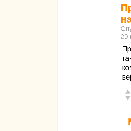
П
на
Оп
20 
Пр
та
ко
ве
От
Не