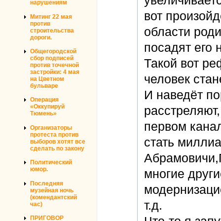
нарушениям
вот произойд
Митинг 22 мая
против
области роди
строительства
дороги.
посадят его 
Общегородской
сбор подписей
Такой вот ре
против точечной
застройки: 4 мая
человек стан
на Цветном
бульваре
И наведёт по
Операция
«Оккупируй
расстреляют,
Тюмень»
первом канал
Организаторы
протеста против
стать миллиа
выборов хотят все
сделать по закону
Абрамовичи,
Политический
юмор.
многие други
Последняя
модернизацие
музейная ночь
(комендантский
т.д.
час)
Что-то я запу
ПРИГОВОР