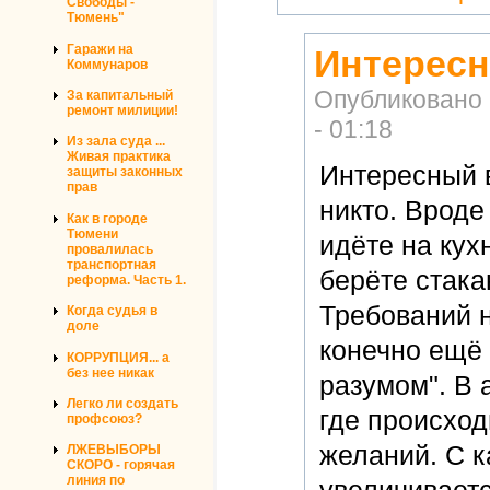
Свободы -
Тюмень"
Гаражи на
Интересн
Коммунаров
Опубликовано
За капитальный
ремонт милиции!
- 01:18
Из зала суда ...
Живая практика
Интересный в
защиты законных
прав
никто. Вроде
Как в городе
Тюмени
идёте на кух
провалилась
транспортная
берёте стака
реформа. Часть 1.
Требований н
Когда судья в
доле
конечно ещё 
КОРРУПЦИЯ... а
без нее никак
разумом". В 
Легко ли создать
где происход
профсоюз?
желаний. С к
ЛЖЕВЫБОРЫ
СКОРО - горячая
линия по
увеличиваетс