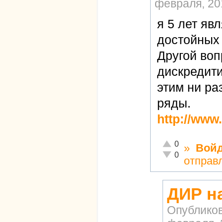
февраля, 201
я 5 лет яв
достойных 
Другой воп
дискредити
этим ни ра
ряды.
http://www
Отлично!
0
»
Вой
Неадекватно!
0
отправ
ДИР н
Опублико