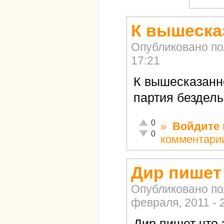
К вышеска
Опубликовано п
17:21
К вышесказанн
партия бездель
Отлично!
0
»
Войдите
Неадекватно!
0
комментари
Дир пишет 
Опубликовано п
февраля, 2011 - 
Дир пишет что