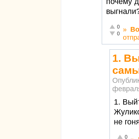
почему д
выгнали
Отлично!
0
»
Во
Неадекватно!
0
отпр
1. В
сам
Опубли
февраля
1. Вый
Жулико
не гон
Отлично!
0