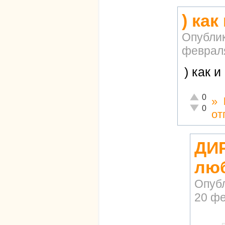
) ка
Опубли
февраля
) как 
Отлично!
0
»
Неадекват
0
от
ДИР
лю
Опуб
20 фе