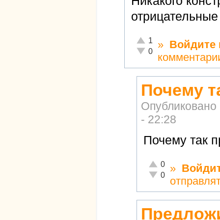
Никакого конст
отрицательные 
Отлично!
1
»
Войдите
Неадекватно!
0
комментари
Почему т
Опубликовано
- 22:28
Почему так 
Отлично!
0
»
Войди
Неадекватно!
0
отправля
Предложи