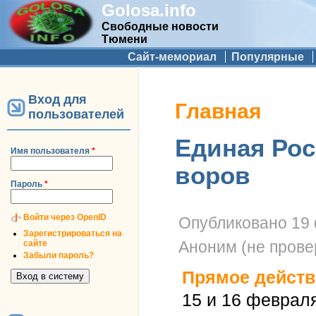
Golosa.info
Свободные новости
Тюмени
Дополнительное меню
Сайт-мемориал
Популярные
Вход для
Вы здесь
Главная
пользователей
Единая Рос
Имя пользователя
*
воров
Пароль
*
Войти через OpenID
Опубликовано
19 
Зарегистрироваться на
Аноним (не прове
сайте
Забыли пароль?
Прямое действ
15 и 16 феврал