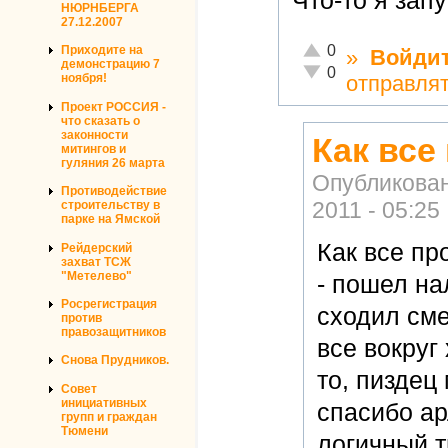
НЮРНБЕРГА
27.12.2007
Отлично!
0
Приходите на
»
Войди
демонстрацию 7
Неадекватно!
0
отправля
ноября!
Проект РОССИЯ -
что сказать о
законности
Как все
митингов и
гуляния 26 марта
Опубликова
Противодействие
2011 - 05:25
строительству в
парке на Ямской
Как все пр
Рейдерский
захват ТСЖ
"Метелево"
- пошел на
Росрегистрация
сходил сме
против
правозащитников
все вокруг
Снова Прудников.
то, пиздец
Совет
инициативных
спасибо ар
групп и граждан
Тюмени
логичный 