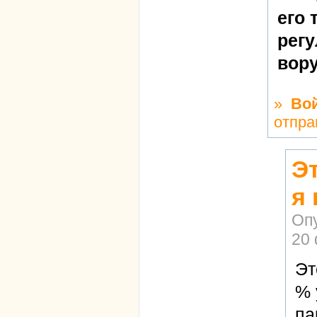
его 
регу
вор
»
Во
отпра
Э
я 
Оп
20 
Эт
% 
па