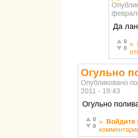
Опубли
февраля
Да лан
Отлично!
0
»
Неадекват
0
от
Огульно п
Опубликовано п
2011 - 19:43
Огульно полива
Отлично!
0
»
Войдите
Неадекватно!
0
комментари