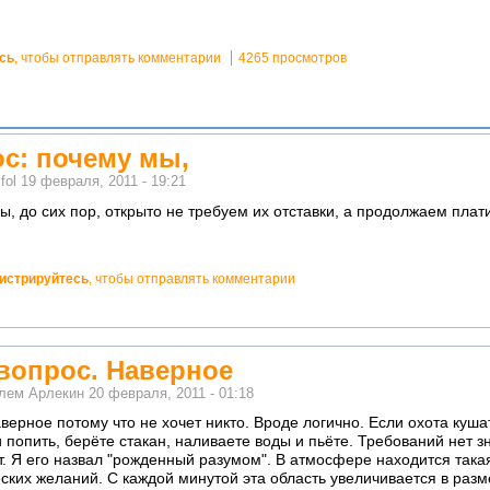
сь
, чтобы отправлять комментарии
4265 просмотров
ос: почему мы,
м
fol
19 февраля, 2011 - 19:21
ы, до сих пор, открыто не требуем их отставки, а продолжаем плат
гистрируйтесь
, чтобы отправлять комментарии
вопрос. Наверное
елем
Арлекин
20 февраля, 2011 - 01:18
ерное потому что не хочет никто. Вроде логично. Если охота кушат
 попить, берёте стакан, наливаете воды и пьёте. Требований нет з
. Я его назвал "рожденный разумом". В атмосфере находится такая
ких желаний. С каждой минутой эта область увеличивается в разме