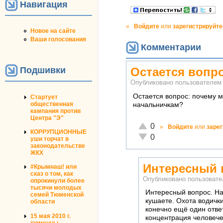
Навигация
»
Войдите
или
зарегистрируйте
Новое на сайте
Ваши голосования
Комментарии
Подшивки
Остается вопр
Опубликовано пользователе
Остается вопрос: почему м
Стартует
общественная
начальничкам?
кампания против
Центра "Э"
Отлично!
0
»
Войдите
или
заре
КОРРУПЦИОННЫЕ
Неадекватно!
0
уши торчат в
законодательстве
ЖКХ
Интересный 
#Крымнаш! или
сказ о том, как
Опубликовано пользоват
опрокинули более
тысячи молодых
Интересный вопрос. Нав
семей Тюменской
кушаете. Охота водички
области
конечно ещё один ответ
15 мая 2010 г.
концентрация человечес
тюменцы