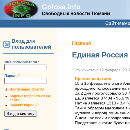
Golosa.info
Свободные новости Тюмени
Дополнительное меню
Сайт-мем
Вход для
Вы здесь
Главная
пользователей
Единая Россия 
Имя пользователя
*
Опубликовано
19 февраля, 2011
Пароль
*
Прямое действие
15 и 16 февраля в блоге Ал
проходило голосование на т
Войти через OpenID
За 2 дня проголосовало 38 7
Зарегистрироваться на
Да, является 37404 - 96.6 %
сайте
Нет,не является 1310 - 3.4 
Забыли пароль?
Таким образом мы живем в 
жуликов и воров( по мнению
С чем нас всех и поздравляю
Представляю какие будут пр