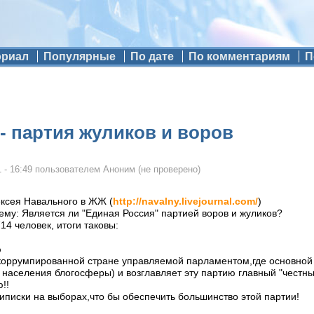
ориал
Популярные
По дате
По комментариям
П
- партия жуликов и воров
 - 16:49
пользователем
Аноним (не проверено)
ексея Навального в ЖЖ (
http://navalny.livejournal.com/
)
ему: Является ли "Единая Россия" партией воров и жуликов?
14 человек, итоги таковы:
%
коррумпированной стране управляемой парламентом,где основной 
 населения блогосферы) и возглавляет эту партию главный "честны
!!
иписки на выборах,что бы обеспечить большинство этой партии!