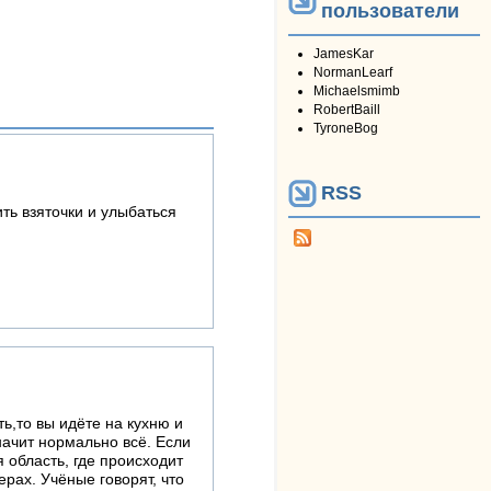
пользователи
JamesKar
NormanLearf
Michaelsmimb
RobertBaill
TyroneBog
RSS
ить взяточки и улыбаться
ь,то вы идёте на кухню и
начит нормально всё. Если
 область, где происходит
рах. Учёные говорят, что