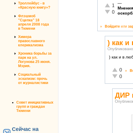
—
Троллейбус - в
Отлично!
1
«Красную книгу»?
Мнения
Неадекватно!
0
оскорб
Флэшмоб
"Сцепка" 18
апреля 2008 года
»
Войдите
или
за
в Тюмени
Химера
) как 
православного
клерикализма
Опубликован
Хроника борьбы за
) как и в лю
парк на ул.
Логунова 25 июня.
Мэрия.
Отлично!
0
»
В
Социальный
Неадекват
0
эскапизм: прочь
от журналистики
ДИР 
Опублико
Совет инициативных
групп и граждан
Тюмени
Сейчас на