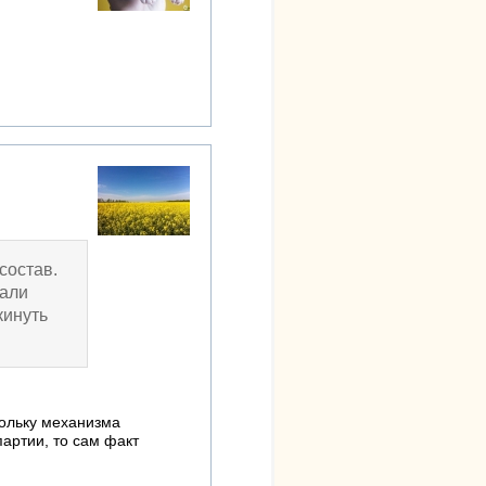
состав.
вали
кинуть
кольку механизма
партии, то сам факт