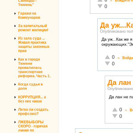
»
Войдите
и
Свободы -
Тюмень"
Неадекватно!
0
Гаражи на
Коммунаров
Да уж...К
За капитальный
ремонт милиции!
Опубликовано по
Из зала суда ...
Да уж...Как же
Живая практика
окружающих."Эк
защиты законных
прав
Отлично!
0
»
Войд
Как в городе
Неадекватно!
0
Тюмени
провалилась
транспортная
реформа. Часть 1.
Да лан
Когда судья в
доле
Опубликован
Да лан не п
КОРРУПЦИЯ... а
без нее никак
Отлично!
0
Легко ли создать
»
В
профсоюз?
Неадекват
0
ЛЖЕВЫБОРЫ
СКОРО - горячая
линия по