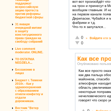
вот-вот произойдёт что
поддержат
на трон и принесут в М
всероссийскую
вообщем главным. И на
акцию протеста
против реформы
на первом канале появ
бюджетной сферы
Дерипаски, Чубайся и 
фабрики и т.д.
31 января
Что-то я запутался...
очередной митинг
в защиту
конституционного
Отлично!
0
»
Войдите
или
з
права граждан на
своблду собраний
Неадекватно!
0
Live comment
moderator. ONLINE.
Как все пр
TO OSTATNIA
NEDZIELA...
Опубликовано польз
Беззаконие в
Как все просто ока
лицах
как два пальца обо
майонеза, спасибо 
Бюджет г. Тюмени
атмосфере находитс
2010г. - Как у
здравоохранения
область увеличивает
с образованием
некоторые поправки
отняли конфетку и
нечеловеческого ид
отдали
говорят что скоро 
дорожникам.
Вестник "Ветер
Отлично!
0