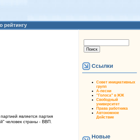
о рейтингу
Форма поиска
Поиск
Ссылки
Совет инициативных
групп
А-песни
"Голоса" в ЖЖ
Свободный
университет
Права работника
Автономное
партией является партия
Действие
й" человек страны - ВВП.
Новые