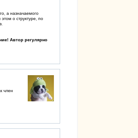
го, а назначаемого
этом о структуре, по
в.
ание! Автор регулярно
ак член