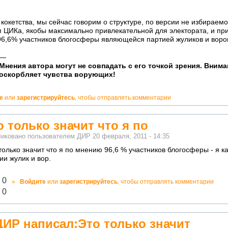
кокетства, мы сейчас говорим о структуре, по версии не избираемо
 ЦИКа, якобы максимально привлекательной для электората, и при 
96,6% участников блогосферы являющейся партией жуликов и воро
—
о!
Мнения автора могут не совпадать с его точкой зрения. Вним
ватно!
оскорбляет чувства ворующих!
е
или
зарегистрируйтесь
, чтобы отправлять комментарии
о только значит что я по
иковано пользователем
ДИР
20 февраля, 2011 - 14:35
только значит что я по мнению 96,6 % участников блогосферы - я к
ии жулик и вор.
лично!
0
»
Войдите
или
зарегистрируйтесь
, чтобы отправлять комментарии
адекватно!
0
ДИР написал:Это только значит