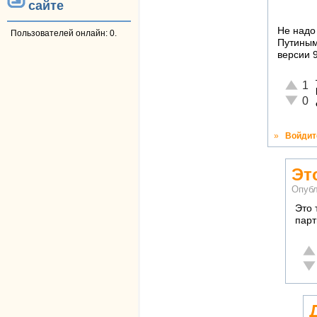
сайте
Не надо 
Пользователей онлайн: 0.
Путиным
версии 
Отличн
1
Неадек
0
»
Войдит
Эт
Опубл
Это 
парт
От
Не