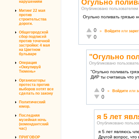
Огульно полив
нарушениям
Опубликовано пользователе
Митинг 22 мая
против
Огульно поливать грязью не
строительства
дороги.
Отлично!
0
»
Войдите
или
заре
Общегородской
Неадекватно!
0
сбор подписей
против точечной
застройки: 4 мая
на Цветном
бульваре
"Огульно по
Операция
Опубликовано пользоват
«Оккупируй
Тюмень»
"Огульно поливать гряз
ДИР ты считаешь что у
Организаторы
протеста против
выборов хотят все
Отлично!
0
»
Войдите
или
з
сделать по закону
Неадекватно!
0
Политический
юмор.
я 5 лет яв
Последняя
музейная ночь
Опубликовано польз
(комендантский
час)
я 5 лет являюсь чл
Другой вопрос, что
ПРИГОВОР