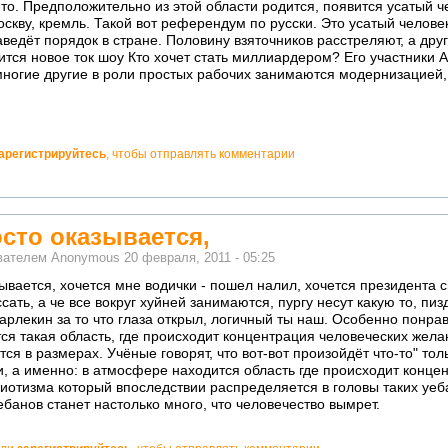
-то. Предположительно из этой области родится, появится усатый ч
оскву, кремль. Такой вот референдум по русски. Это усатый челове
ведёт порядок в стране. Половину взяточников расстреляют, а дру
ится новое ток шоу Кто хочет стать миллиардером? Его участники
многие другие в роли простых рабочих занимаются модернизацией, 
арегистрируйтесь
, чтобы отправлять комментарии
осто оказывается,
ователем
Anonymous
20 февраля, 2011 - 05:25
зывается, хочется мне водички - пошел налил, хочется президента 
ссать, а че все вокруг хуйней занимаются, пургу несут какую то, п
арлекин за то что глаза открыл, логичный ты наш. Особенно понра
я такая область, где происходит концентрация человеческих жела
ся в размерах. Учёные говорят, что вот-вот произойдёт что-то" тол
, а именно: в атмосфере находится область где происходит конце
иотизма который впоследствии распределяется в головы таких уеб
уебанов станет настолько много, что человечество вымрет.