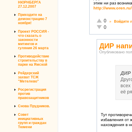
НЮРНБЕРГА
этим ни раз возник
27.12.2007
http://www.oren.ru
Приходите на
демонстрацию 7
Отлично!
0
»
Войдите
и
ноября!
Неадекватно!
0
Проект РОССИЯ -
что сказать о
законности
митингов и
ДИР напи
гуляния 26 марта
Опубликовано по
Противодействие
строительству в
парке на Ямской
ДИР
Рейдерский
захват ТСЖ
Друг
"Метелево"
всех
Росрегистрация
её р
против
правозащитников
Снова Прудников.
Совет
Тут противореч
инициативных
избавления от ж
групп и граждан
нахождения в не
Тюмени