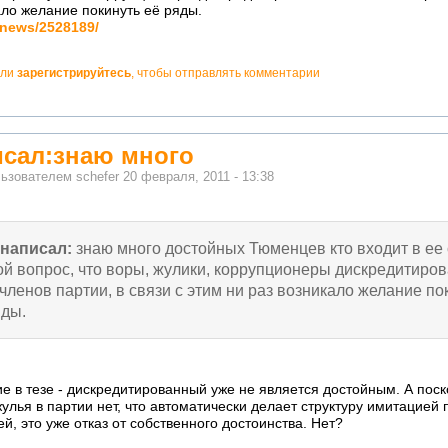
ало желание покинуть её ряды.
/news/2528189/
ли
зарегистрируйтесь
, чтобы отправлять комментарии
сал:знаю много
льзователем
schefer
20 февраля, 2011 - 13:38
написал:
знаю много достойных Тюменцев кто входит в ее 
ой вопрос, что воры, жулики, коррупционеры дискредитиро
 членов партии, в связи с этим ни раз возникало желание по
яды.
ие в тезе - дискредитированный уже не является достойным. А пос
улья в партии нет, что автоматически делает структуру имитацией 
й, это уже отказ от собственного достоинства. Нет?