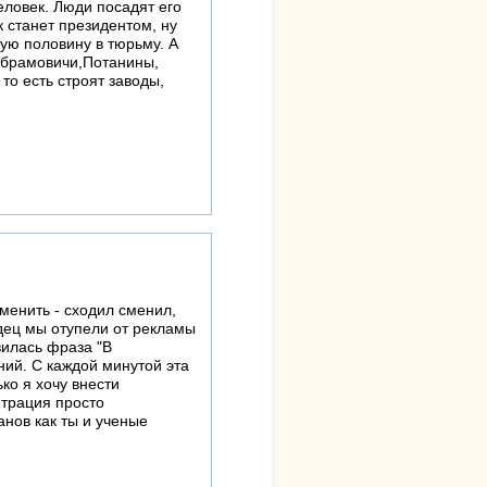
еловек. Люди посадят его
к станет президентом, ну
гую половину в тюрьму. А
 Абрамовичи,Потанины,
то есть строят заводы,
сменить - сходил сменил,
издец мы отупели от рекламы
вилась фраза "В
ний. С каждой минутой эта
ько я хочу внести
нтрация просто
анов как ты и ученые