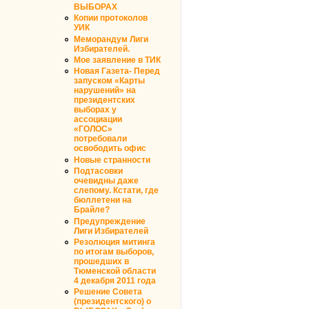
ВЫБОРАХ
Копии протоколов
УИК
Меморандум Лиги
Избирателей.
Мое заявление в ТИК
Новая Газета- Перед
запуском «Карты
нарушений» на
президентских
выборах у
ассоциации
«ГОЛОС»
потребовали
освободить офис
Новые странности
Подтасовки
очевидны даже
слепому. Кстати, где
бюллетени на
Брайле?
Предупреждение
Лиги Избирателей
Резолюция митинга
по итогам выборов,
прошедших в
Тюменской области
4 декабря 2011 года
Решение Совета
(президентского) о