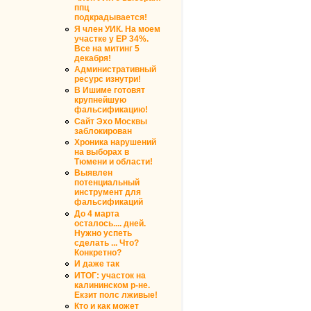
ппц
подкрадывается!
Я член УИК. На моем
участке у ЕР 34%.
Все на митинг 5
декабря!
Административный
ресурс изнутри!
В Ишиме готовят
крупнейшую
фальсификацию!
Сайт Эхо Москвы
заблокирован
Хроника нарушений
на выборах в
Тюмени и области!
Выявлен
потенциальный
инструмент для
фальсификаций
До 4 марта
осталось.... дней.
Нужно успеть
сделать ... Что?
Конкретно?
И даже так
ИТОГ: участок на
калининском р-не.
Екзит полс лживые!
Кто и как может