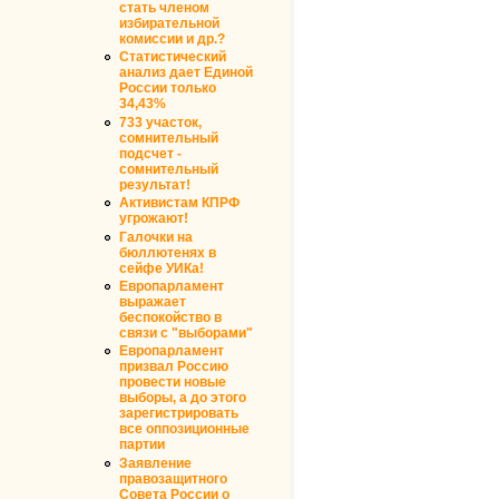
стать членом
избирательной
комиссии и др.?
Статистический
анализ дает Единой
России только
34,43%
733 участок,
сомнительный
подсчет -
сомнительный
результат!
Активистам КПРФ
угрожают!
Галочки на
бюллютенях в
сейфе УИКа!
Европарламент
выражает
беспокойство в
связи с "выборами"
Европарламент
призвал Россию
провести новые
выборы, а до этого
зарегистрировать
все оппозиционные
партии
Заявление
правозащитного
Совета России о