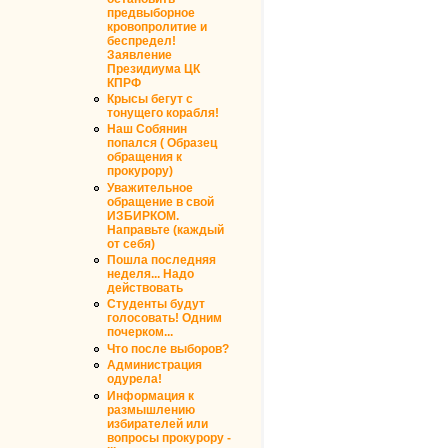
предвыборное
кровопролитие и
беспредел!
Заявление
Президиума ЦК
КПРФ
Крысы бегут с
тонущего корабля!
Наш Собянин
попался ( Образец
обращения к
прокурору)
Уважительное
обращение в свой
ИЗБИРКОМ.
Направьте (каждый
от себя)
Пошла последняя
неделя... Надо
действовать
Студенты будут
голосовать! Одним
почерком...
Что после выборов?
Администрация
одурела!
Информация к
размышлению
избирателей или
вопросы прокурору -