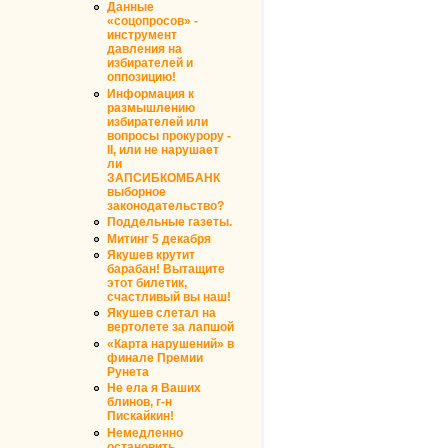
Данные
«соцопросов» -
инструмент
давления на
избирателей и
оппозицию!
Информация к
размышлению
избирателей или
вопросы прокурору -
II, или не нарушает
ли
ЗАПСИБКОМБАНК
выборное
законодательство?
Поддельные газеты.
Митинг 5 декабря
Якушев крутит
барабан! Вытащите
этот билетик,
счастливый вы наш!
Якушев слетал на
вертолете за лапшой
«Карта нарушений» в
финале Премии
Рунета
Не ела я Ваших
блинов, г-н
Пискайкин!
Немедленно
остановить