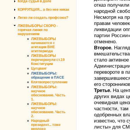
Когда судья в доле
отказ получили
КОРРУПЦИЯ... а без нее никак
народной своб
Несмотря на пр
Легко ли создать профсоюз?
правам человек
ЛЖЕВЫБОРЫ СКОРО -
ликвидации оп
горячая линия по
нарушениям
партии России»
ЛЖЕВЫБОРЫ
отменено.
начинаются с
агитации ВНЕ
Второе.
Нагляд
агитпериода
вмешательства
ЛЖЕВЫБОРЫ
стало активное
перечеркнули ст.19
Конституции
Администрации
Цугцванг
перевороте в п
ЛЖЕВЫБОРЫ:
обращение в ПАСЕ
завершившееся
Клятвопреступление
его сторонников
ЛЖЕВЫБОРЫ:
Третье.
На цент
научное
обоснование. Часть
других видах 
1.
очевидная цензу
ЛЖЕВЫБОРЫ:
научное
частности, там
обоснование. Часть
одобренных вл
2.
известно, что 
Народный
президент... тоже
листы» для СМИ
неплохо