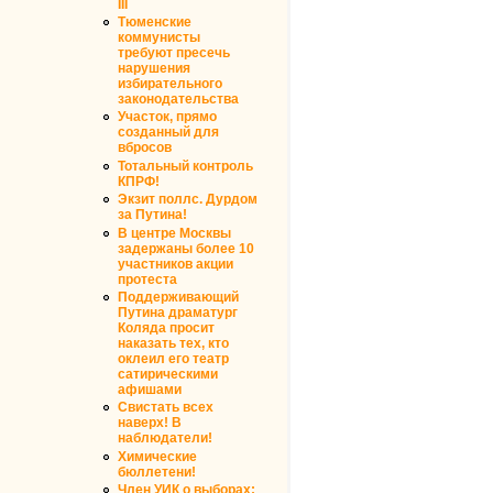
III
Тюменские
коммунисты
требуют пресечь
нарушения
избирательного
законодательства
Участок, прямо
созданный для
вбросов
Тотальный контроль
КПРФ!
Экзит поллс. Дурдом
за Путина!
В центре Москвы
задержаны более 10
участников акции
протеста
Поддерживающий
Путина драматург
Коляда просит
наказать тех, кто
оклеил его театр
сатирическими
афишами
Свистать всех
наверх! В
наблюдатели!
Химические
бюллетени!
Член УИК о выборах: