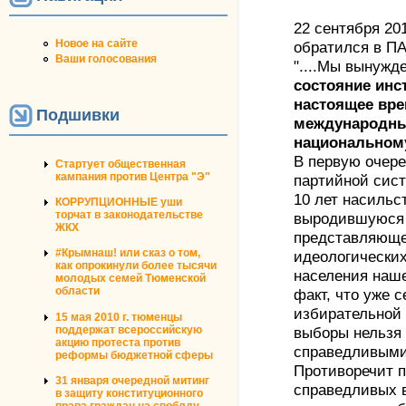
22 сентября 20
Новое на сайте
обратился в П
Ваши голосования
"....Мы вынужд
состояние инс
настоящее вре
Подшивки
международны
национальному
В первую очере
Стартует общественная
кампания против Центра "Э"
партийной сис
10 лет насильс
КОРРУПЦИОННЫЕ уши
торчат в законодательстве
выродившуюся в
ЖКХ
представляюще
#Крымнаш! или сказ о том,
идеологически
как опрокинули более тысячи
населения наше
молодых семей Тюменской
области
факт, что уже 
избирательной
15 мая 2010 г. тюменцы
поддержат всероссийскую
выборы нельзя 
акцию протеста против
справедливыми
реформы бюджетной сферы
Противоречит 
31 января очередной митинг
справедливых 
в защиту конституционного