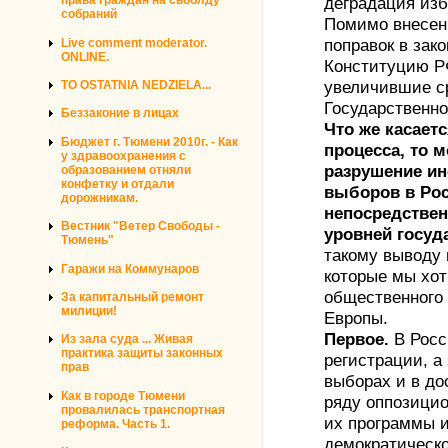
права граждан на своблду
деградация изб
собраний
Помимо внесен
Live comment moderator.
поправок в зак
ONLINE.
Конституцию Р
TO OSTATNIA NEDZIELA...
увеличившие с
Государственн
Беззаконие в лицах
Что же касает
Бюджет г. Тюмени 2010г. - Как
процесса, то 
у здравоохранения с
разрушение ин
образованием отняли
конфетку и отдали
выборов в Рос
дорожникам.
непосредствен
Вестник "Ветер Свободы -
уровней госуд
Тюмень"
такому выводу
Гаражи на Коммунаров
которые мы хот
общественного 
За капитальный ремонт
милиции!
Европы.
Первое.
В Росс
Из зала суда ... Живая
практика защиты законных
регистрации, а 
прав
выборах и в до
Как в городе Тюмени
ряду оппозицио
провалилась транспортная
их программы и
реформа. Часть 1.
демократическо