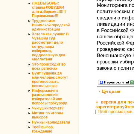
ЛЖЕВЫБОРЫ:
Мониторинга по
ставим ЛОВУШКИ
политическим г
для избиркома!!!!!!
Парапампам!!!
сведению инфо
Трудоголизм
ликвидации ин
Ишимской городской
администрации
в Российской 
Хотела как лучше: В
нашем обращен
Чувашии суд
Российской Фе
рассмотрит дело
сотрудницы
проведению сво
избиркома,
Венецианскую 
подделавшую два
бюллетеня
проверки избир
Это происходит во
закона о полит
всех регионах
Бунт Гудкова.2,6
млн человек смогут
проголосовать
несколько раз
Информация к
‹ Цугцванг
размышлению
избирателей или
»
версия для пе
вопросы прокурору.
зарегистрируйте
Чьи ушки торчат?
1966 просмотров
Митинг по итогам
выборов
Нужны наблюдатели
Твой выбор,
гражданин!