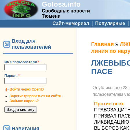
Golosa.info
Свободные новости
Тюмени
Дополнительное меню
Сайт-мемориал
Популярные
Вход для
Вы здесь
Главная
»
ЛЖ
пользователей
линия по нар
ЛЖЕВЫБОР
Имя пользователя
*
ПАСЕ
Пароль
*
Опубликовано
23 
Войти через OpenID
пользователем
va
Зарегистрироваться на сайте
Забыли пароль?
Против всех
ПРАВОЗАЩИТН
ПРИЗВАЛ ПАС
ЛИКВИДАЦИЮ 
ВЫБОРОВ КАК
Навигация