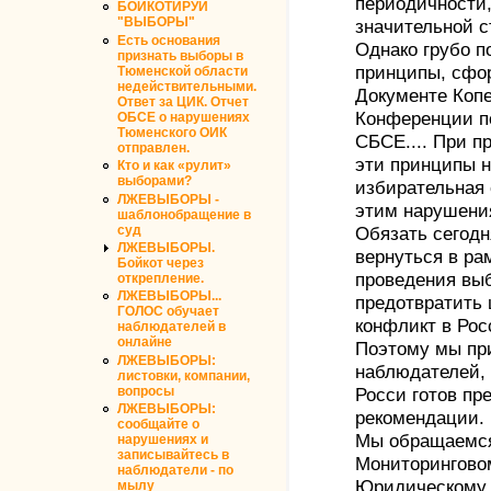
периодичности,
БОЙКОТИРУЙ
"ВЫБОРЫ"
значительной с
Есть основания
Однако грубо 
признать выборы в
принципы, сфор
Тюменской области
недействительными.
Документе Копе
Ответ за ЦИК. Отчет
Конференции п
ОБСЕ о нарушениях
Тюменского ОИК
СБСЕ.... При п
отправлен.
эти принципы н
Кто и как «рулит»
выборами?
избирательная
ЛЖЕВЫБОРЫ -
этим нарушени
шаблонобращение в
суд
Обязать сегод
ЛЖЕВЫБОРЫ.
вернуться в ра
Бойкот через
проведения выб
открепление.
ЛЖЕВЫБОРЫ...
предотвратить
ГОЛОС обучает
конфликт в Рос
наблюдателей в
онлайне
Поэтому мы пр
ЛЖЕВЫБОРЫ:
наблюдателей,
листовки, компании,
вопросы
Росси готов пр
ЛЖЕВЫБОРЫ:
рекомендации.
сообщайте о
Мы обращаемся
нарушениях и
записывайтесь в
Мониторингово
наблюдатели - по
Юридическому 
мылу