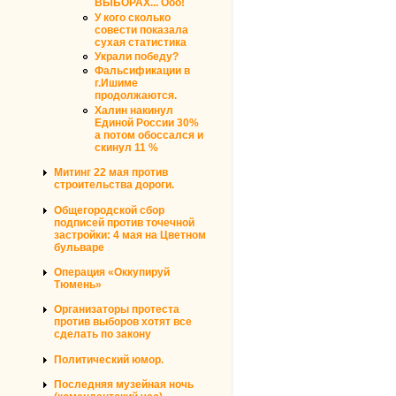
ВЫБОРАХ... Ооо!
У кого сколько
совести показала
сухая статистика
Украли победу?
Фальсификации в
г.Ишиме
продолжаются.
Халин накинул
Единой России 30%
а потом обоссался и
скинул 11 %
Митинг 22 мая против
строительства дороги.
Общегородской сбор
подписей против точечной
застройки: 4 мая на Цветном
бульваре
Операция «Оккупируй
Тюмень»
Организаторы протеста
против выборов хотят все
сделать по закону
Политический юмор.
Последняя музейная ночь