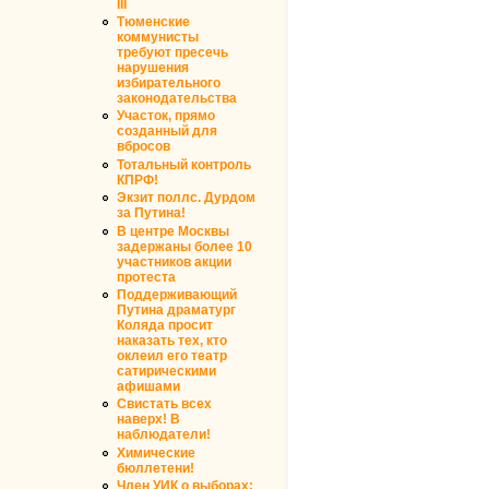
III
Тюменские
коммунисты
требуют пресечь
нарушения
избирательного
законодательства
Участок, прямо
созданный для
вбросов
Тотальный контроль
КПРФ!
Экзит поллс. Дурдом
за Путина!
В центре Москвы
задержаны более 10
участников акции
протеста
Поддерживающий
Путина драматург
Коляда просит
наказать тех, кто
оклеил его театр
сатирическими
афишами
Свистать всех
наверх! В
наблюдатели!
Химические
бюллетени!
Член УИК о выборах: