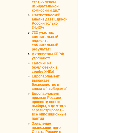
стать членом
избирательной
комиссии и др.?
Статистический
анализ дает Единой
России только
34,43%
733 участок,
сомнительный
подсчет -
сомнительный
результат!
Активистам КПРФ
угрожают!
Галочки на
бюллютенях в
сейфе УИКа!
Европарламент
выражает
беспокойство в
связи с "выборами"
Европарламент
призвал Россию
провести новые
выборы, а до этого
зарегистрировать
все оппозиционные
партии
Заявление
правозащитного
Совета России о