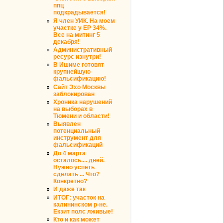
ппц
подкрадывается!
Я член УИК. На моем
участке у ЕР 34%.
Все на митинг 5
декабря!
Административный
ресурс изнутри!
В Ишиме готовят
крупнейшую
фальсификацию!
Сайт Эхо Москвы
заблокирован
Хроника нарушений
на выборах в
Тюмени и области!
Выявлен
потенциальный
инструмент для
фальсификаций
До 4 марта
осталось.... дней.
Нужно успеть
сделать ... Что?
Конкретно?
И даже так
ИТОГ: участок на
калининском р-не.
Екзит полс лживые!
Кто и как может