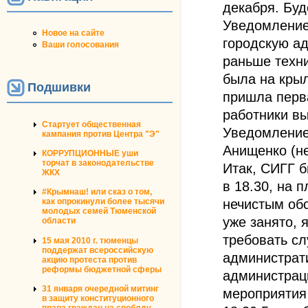
декабря. Буд
Уведомление
Новое на сайте
городскую а
Ваши голосования
раньше техни
была на крыл
Подшивки
пришла перва
работники вы
Стартует общественная
Уведомление
кампания против Центра "Э"
Анищенко (не
КОРРУПЦИОННЫЕ уши
торчат в законодательстве
Итак, СИГГ 
ЖКХ
в 18.30, на 
#Крымнаш! или сказ о том,
нечистым обс
как опрокинули более тысячи
молодых семей Тюменской
уже занято, 
области
требовать сл
15 мая 2010 г. тюменцы
поддержат всероссийскую
администрат
акцию протеста против
реформы бюджетной сферы
администраци
31 января очередной митинг
мероприятия
в защиту конституционного