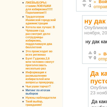
0
»
Вой
ЛЖЕВЫБОРЫ:
Неадекватно!
-1
отпра
ставим ЛОВУШКИ
для избиркома!!!!!!
Парапампам!!!
Трудоголизм
ну дак
Ишимской городской
администрации
Опублико
Хотела как лучше: В
Чувашии суд
ноября, 20
рассмотрит дело
сотрудницы
ну дак ка
избиркома,
подделавшую два
бюллетеня
Это происходит во
Отлично!
0
»
В
всех регионах
Неадекватн
0
отп
Бунт Гудкова.2,6
млн человек смогут
проголосовать
несколько раз
Да к
Информация к
размышлению
пуст
избирателей или
вопросы прокурору.
Чьи ушки торчат?
Опубли
Митинг по итогам
23 нояб
выборов
Нужны наблюдатели
Да как
Твой выбор,
гражданин!