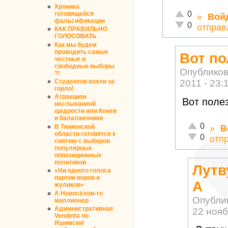
Хроника
Отлично!
0
готовящейся
»
Вой
фальсификации
Неадекватно!
0
отправ
КАК ПРАВИЛЬНО
ГОЛОСОВАТЬ
Как мы будем
проводить самые
Вот по
честные и
свободные выборы
Опублико
?!
Студентов взяли за
2011 - 23:
горло!
Атракцион
Вот поле
неслыханной
щедрости или Конев
и балалаечники
Отлично!
0
В Тюменской
»
В
области готовятся к
Неадекватн
0
отп
снятию с выборов
популярных
оппозиционных
политиков
Лутву
«Ни одного голоса
партии воров и
А
жуликов»
А Новосёлов-то
Опубли
миллионер
Административная
22 нояб
Vendetta по
Ишимски!