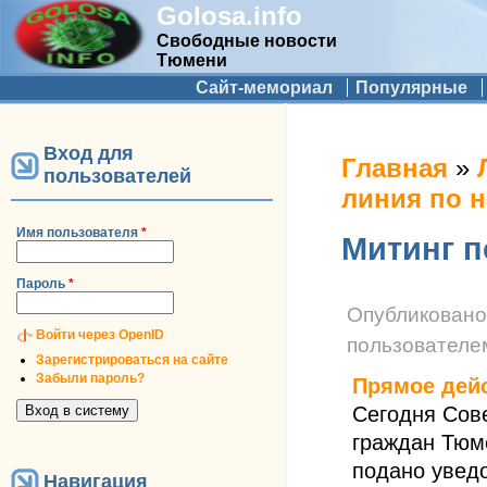
Golosa.info
Свободные новости
Тюмени
Дополнительное меню
Сайт-мемориал
Популярные
Вход для
Вы здесь
Главная
»
пользователей
линия по 
Имя пользователя
*
Митинг п
Пароль
*
Опубликован
Войти через OpenID
пользовател
Зарегистрироваться на сайте
Забыли пароль?
Прямое дей
Сегодня Сов
граждан Тюм
подано увед
Навигация