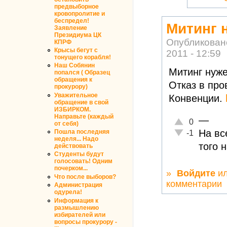
предвыборное
кровопролитие и
беспредел!
Митинг 
Заявление
Президиума ЦК
Опубликован
КПРФ
Крысы бегут с
2011 - 12:59
тонущего корабля!
Наш Собянин
Митинг нуже
попался ( Образец
обращения к
Отказ в пр
прокурору)
Уважительное
Конвенции.
обращение в свой
ИЗБИРКОМ.
Направьте (каждый
—
Отлично!
0
от себя)
На вс
Неадекватно!
Пошла последняя
-1
неделя... Надо
того 
действовать
Студенты будут
голосовать! Одним
почерком...
»
Войдите
и
Что после выборов?
комментарии
Администрация
одурела!
Информация к
размышлению
избирателей или
вопросы прокурору -