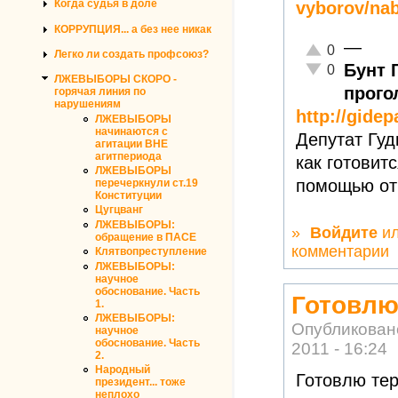
Когда судья в доле
vyborov/nab
КОРРУПЦИЯ... а без нее никак
—
Отлично!
0
Легко ли создать профсоюз?
Бунт 
Неадекватно!
0
ЛЖЕВЫБОРЫ СКОРО -
прого
горячая линия по
нарушениям
http://gide
ЛЖЕВЫБОРЫ
начинаются с
Депутат Гуд
агитации ВНЕ
агитпериода
как готовит
ЛЖЕВЫБОРЫ
помощью от
перечеркнули ст.19
Конституции
Цугцванг
ЛЖЕВЫБОРЫ:
»
Войдите
и
обращение в ПАСЕ
комментарии
Клятвопреступление
ЛЖЕВЫБОРЫ:
научное
обоснование. Часть
Готовлю
1.
ЛЖЕВЫБОРЫ:
Опубликован
научное
обоснование. Часть
2011 - 16:24
2.
Народный
Готовлю тер
президент... тоже
неплохо