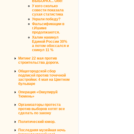
ВЫБОРАХ... Ооо!
У кого сколько
совести показала
сухая статистика
Украли победу?
Фальсификации в
г.Ишиме
продолжаются.
Халин накинул
Единой России 30%
а потом обоссался и
скинул 11 %
Митинг 22 мая против
строительства дороги.
Общегородской сбор
подписей против точечной
застройки: 4 мая на Цветном
бульваре
Операция «Оккупируй
Тюмень»
Организаторы протеста
против выборов хотят все
сделать по закону
Политический юмор.
Последняя музейная ночь