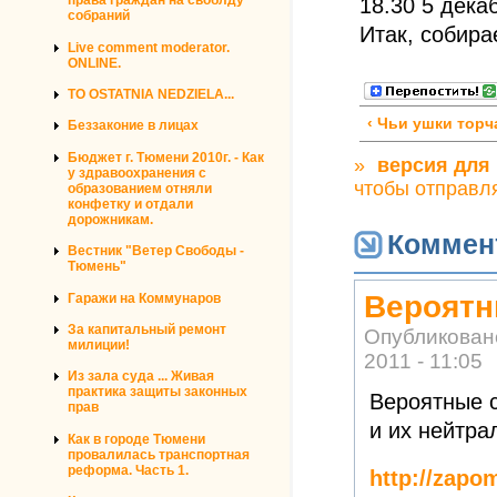
18.30 5 дека
права граждан на своблду
собраний
Итак, собира
Live comment moderator.
ONLINE.
TO OSTATNIA NEDZIELA...
‹ Чьи ушки торч
Беззаконие в лицах
Бюджет г. Тюмени 2010г. - Как
»
версия для
у здравоохранения с
чтобы отправл
образованием отняли
конфетку и отдали
дорожникам.
Коммен
Вестник "Ветер Свободы -
Тюмень"
Вероятн
Гаражи на Коммунаров
За капитальный ремонт
Опубликован
милиции!
2011 - 11:05
Из зала суда ... Живая
практика защиты законных
Вероятные 
прав
и их нейтра
Как в городе Тюмени
провалилась транспортная
реформа. Часть 1.
http://zapo