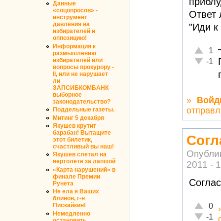
приблу
Данные
«соцопросов» -
Ответ 
инструмент
давления на
"Иди к 
избирателей и
оппозицию!
Информация к
Отлично
1
размышлению
Неадекв
избирателей или
-1
вопросы прокурору -
II, или не нарушает
ли
ЗАПСИБКОМБАНК
выборное
»
Войд
законодательство?
отправл
Поддельные газеты.
Митинг 5 декабря
Якушев крутит
барабан! Вытащите
Согл
этот билетик,
счастливый вы наш!
Опубли
Якушев слетал на
вертолете за лапшой
2011 - 
«Карта нарушений» в
финале Премии
Соглас
Рунета
Не ела я Ваших
блинов, г-н
Отлично
0
Пискайкин!
Немедленно
Неадекв
-1
остановить