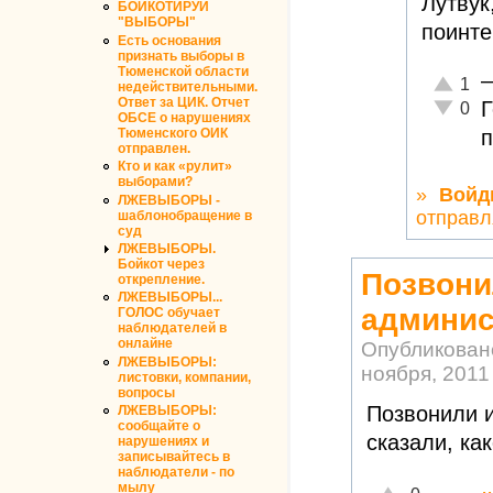
Лутвук
БОЙКОТИРУЙ
"ВЫБОРЫ"
поинте
Есть основания
признать выборы в
Тюменской области
Отлично
1
недействительными.
Ответ за ЦИК. Отчет
Г
Неадекв
0
ОБСЕ о нарушениях
п
Тюменского ОИК
отправлен.
Кто и как «рулит»
выборами?
»
Войд
ЛЖЕВЫБОРЫ -
отправл
шаблонобращение в
суд
ЛЖЕВЫБОРЫ.
Бойкот через
Позвони
открепление.
ЛЖЕВЫБОРЫ...
админис
ГОЛОС обучает
наблюдателей в
онлайне
Опубликован
ЛЖЕВЫБОРЫ:
ноября, 2011 
листовки, компании,
вопросы
Позвонили и
ЛЖЕВЫБОРЫ:
сообщайте о
сказали, ка
нарушениях и
записывайтесь в
наблюдатели - по
мылу
Отлично!