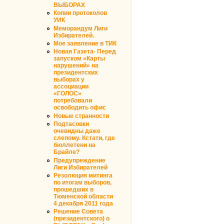
ВЫБОРАХ
Копии протоколов
УИК
Меморандум Лиги
Избирателей.
Мое заявление в ТИК
Новая Газета- Перед
запуском «Карты
нарушений» на
президентских
выборах у
ассоциации
«ГОЛОС»
потребовали
освободить офис
Новые странности
Подтасовки
очевидны даже
слепому. Кстати, где
бюллетени на
Брайле?
Предупреждение
Лиги Избирателей
Резолюция митинга
по итогам выборов,
прошедших в
Тюменской области
4 декабря 2011 года
Решение Совета
(президентского) о