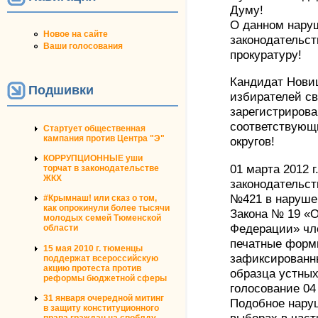
Думу!
О данном нару
Новое на сайте
законодательст
Ваши голосования
прокуратуру!
Кандидат Новиц
Подшивки
избирателей сво
зарегистрирова
соответствующи
Стартует общественная
кампания против Центра "Э"
округов!
КОРРУПЦИОННЫЕ уши
01 марта 2012 
торчат в законодательстве
ЖКХ
законодательс
№421 в нарушен
#Крымнаш! или сказ о том,
как опрокинули более тысячи
Закона № 19 «
молодых семей Тюменской
Федерации» чл
области
печатные форм
15 мая 2010 г. тюменцы
зафиксированны
поддержат всероссийскую
акцию протеста против
образца устны
реформы бюджетной сферы
голосование 04 
31 января очередной митинг
Подобное нару
в защиту конституционного