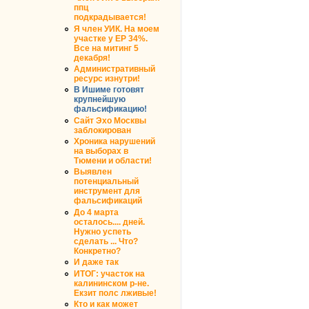
ппц
подкрадывается!
Я член УИК. На моем
участке у ЕР 34%.
Все на митинг 5
декабря!
Административный
ресурс изнутри!
В Ишиме готовят
крупнейшую
фальсификацию!
Сайт Эхо Москвы
заблокирован
Хроника нарушений
на выборах в
Тюмени и области!
Выявлен
потенциальный
инструмент для
фальсификаций
До 4 марта
осталось.... дней.
Нужно успеть
сделать ... Что?
Конкретно?
И даже так
ИТОГ: участок на
калининском р-не.
Екзит полс лживые!
Кто и как может