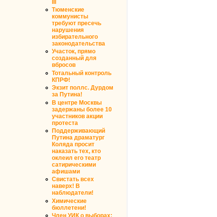
III
Тюменские
коммунисты
требуют пресечь
нарушения
избирательного
законодательства
Участок, прямо
созданный для
вбросов
Тотальный контроль
КПРФ!
Экзит поллс. Дурдом
за Путина!
В центре Москвы
задержаны более 10
участников акции
протеста
Поддерживающий
Путина драматург
Коляда просит
наказать тех, кто
оклеил его театр
сатирическими
афишами
Свистать всех
наверх! В
наблюдатели!
Химические
бюллетени!
Член УИК о выборах: