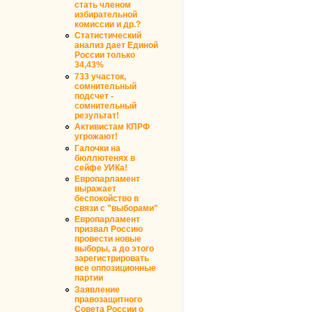
стать членом
избирательной
комиссии и др.?
Статистический
анализ дает Единой
России только
34,43%
733 участок,
сомнительный
подсчет -
сомнительный
результат!
Активистам КПРФ
угрожают!
Галочки на
бюллютенях в
сейфе УИКа!
Европарламент
выражает
беспокойство в
связи с "выборами"
Европарламент
призвал Россию
провести новые
выборы, а до этого
зарегистрировать
все оппозиционные
партии
Заявление
правозащитного
Совета России о