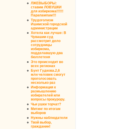
ЛЖЕВЫБОРЫ:
ставим ЛОВУШКИ
для избиркома!!!!!!
Парапампам!!!
Трудоголизм
Ишимской городской
администрации
Хотела как лучше: В
Чувашии суд
рассмотрит дело
сотрудницы
избиркома,
подделавшую два
бюллетеня
Это происходит во
всех регионах
Бунт Гудкова.2,6
млн человек смогут
проголосовать
несколько раз
Информация к
размышлению
избирателей или
вопросы прокурору.
Чьи ушки торчат?
Митинг по итогам
выборов
Нужны наблюдатели
Твой выбор,
гражданин!