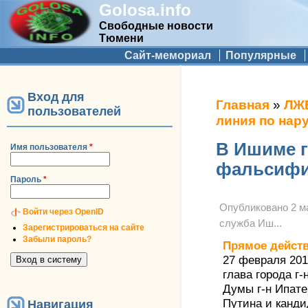
Golosa.info
Свободные новости
Тюмени
Дополнительное меню
Сайт-мемориал
Популярные
Вход для
Вы здесь
Главная
»
ЛЖ
пользователей
линия по нар
В Ишиме 
Имя пользователя
*
фальсифи
Пароль
*
Опубликовано
2 м
Войти через OpenID
служба Иш...
Зарегистрироваться на сайте
Забыли пароль?
Прямое дейст
27 февраля 201
глава города г
Думы г-н Ипате
Путина и канди
Навигация