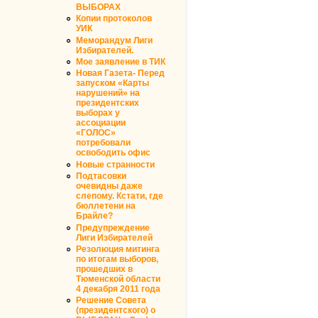
ВЫБОРАХ
Копии протоколов
УИК
Меморандум Лиги
Избирателей.
Мое заявление в ТИК
Новая Газета- Перед
запуском «Карты
нарушений» на
президентских
выборах у
ассоциации
«ГОЛОС»
потребовали
освободить офис
Новые странности
Подтасовки
очевидны даже
слепому. Кстати, где
бюллетени на
Брайле?
Предупреждение
Лиги Избирателей
Резолюция митинга
по итогам выборов,
прошедших в
Тюменской области
4 декабря 2011 года
Решение Совета
(президентского) о