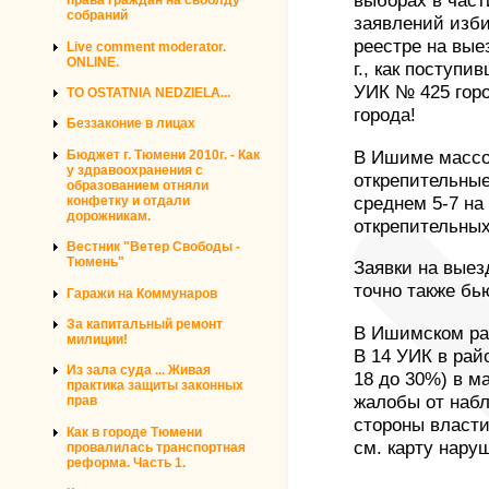
выборах в част
права граждан на своблду
собраний
заявлений изб
реестре на вые
Live comment moderator.
ONLINE.
г., как поступ
УИК № 425 гор
TO OSTATNIA NEDZIELA...
города!
Беззаконие в лицах
Бюджет г. Тюмени 2010г. - Как
В Ишиме масс
у здравоохранения с
открепительные
образованием отняли
конфетку и отдали
среднем 5-7 на
дорожникам.
открепительных
Вестник "Ветер Свободы -
Тюмень"
Заявки на выез
точно также бь
Гаражи на Коммунаров
За капитальный ремонт
В Ишимском ра
милиции!
В 14 УИК в райо
Из зала суда ... Живая
18 до 30%) в м
практика защиты законных
жалобы от набл
прав
стороны власти
Как в городе Тюмени
см. карту наруш
провалилась транспортная
реформа. Часть 1.