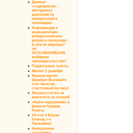
Данные
«соцопросов» -
инструмент
давления на
избирателей и
оппозицию!
Информация к
размышлению
избирателей или
вопросы прокурору -
II, или не нарушает
ли
ЗАПСИБКОМБАНК
выборное
законодательство?
Поддельные газеты.
Митинг 5 декабря
Якушев крутит
барабан! Вытащите
этот билетик,
счастливый вы наш!
Якушев слетал на
вертолете за лапшой
«Карта нарушений» в
финале Премии
Рунета
Не ела я Ваших
блинов, г-н
Пискайкин!
Немедленно
остановить