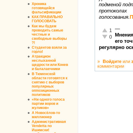
Хроника
подменой подп
готовящейся
протоколах
фальсификации
голосования.
П
КАК ПРАВИЛЬНО
ГОЛОСОВАТЬ
Как мы будем
—
Отлично!
1
проводить самые
Мнения
честные и
Неадекватно!
0
свободные выборы
его то
?!
регулярно ос
Студентов взяли за
горло!
Атракцион
неслыханной
»
Войдите
или
щедрости или Конев
комментарии
и балалаечники
В Тюменской
области готовятся к
снятию с выборов
популярных
оппозиционных
политиков
«Ни одного голоса
партии воров и
жуликов»
А Новосёлов-то
миллионер
Административная
Vendetta по
Ишимски!