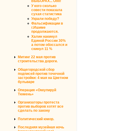
ВЫБОРАХ... Ооо!
У кого сколько
совести показала
сухая статистика
Украли победу?
Фальсификации в
г.Ишиме
продолжаются.
Халин накинул
Единой России 30%
а потом обоссался и
скинул 11 %
Митинг 22 мая против
строительства дороги.
Общегородской сбор
подписей против точечной
застройки: 4 мая на Цветном
бульваре
Операция «Оккупируй
Тюмень»
Организаторы протеста
против выборов хотят все
сделать по закону
Политический юмор.
Последняя музейная ночь