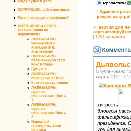
Когда судья в доле
КОРРУПЦИЯ... а без нее никак
‹ Администрати
ресурс изнутри!
Легко ли создать профсоюз?
ЛЖЕВЫБОРЫ СКОРО -
»
версия для пе
горячая линия по
зарегистрируйте
нарушениям
1761 просмотр
ЛЖЕВЫБОРЫ
начинаются с
агитации ВНЕ
Коммента
агитпериода
ЛЖЕВЫБОРЫ
перечеркнули ст.19
Дьявольс
Конституции
Цугцванг
Опубликовано п
ЛЖЕВЫБОРЫ:
марта, 2012 - 17:
обращение в ПАСЕ
Клятвопреступление
ЛЖЕВЫБОРЫ:
научное
обоснование. Часть
1.
хитрость
ЛЖЕВЫБОРЫ:
научное
блогеры расск
обоснование. Часть
фальсификаци
2.
Народный
президента. О
президент... тоже
урн для выезд
неплохо