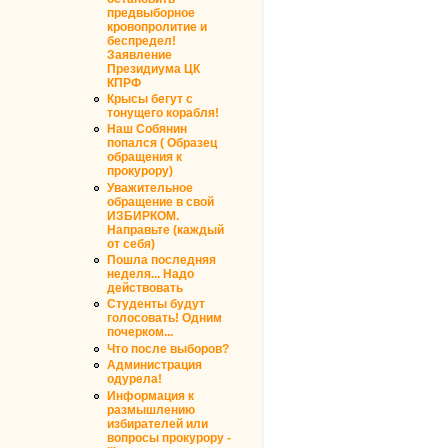
предвыборное
кровопролитие и
беспредел!
Заявление
Президиума ЦК
КПРФ
Крысы бегут с
тонущего корабля!
Наш Собянин
попался ( Образец
обращения к
прокурору)
Уважительное
обращение в свой
ИЗБИРКОМ.
Направьте (каждый
от себя)
Пошла последняя
неделя... Надо
действовать
Студенты будут
голосовать! Одним
почерком...
Что после выборов?
Администрация
одурела!
Информация к
размышлению
избирателей или
вопросы прокурору -