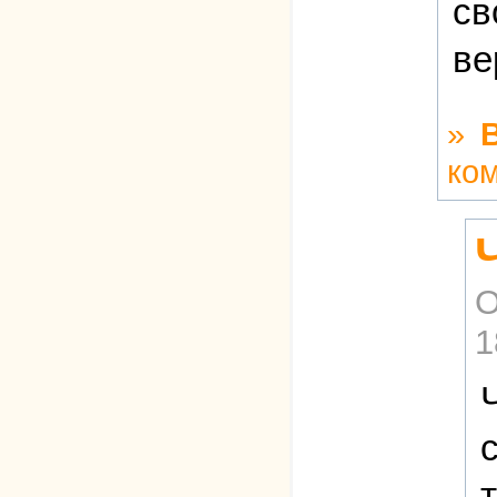
св
ве
»
ко
О
1