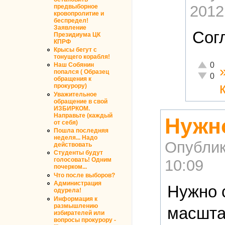
2012
предвыборное
кровопролитие и
беспредел!
Заявление
Сог
Президиума ЦК
КПРФ
Крысы бегут с
тонущего корабля!
Отлично
0
Наш Собянин
попался ( Образец
Неадекв
0
обращения к
прокурору)
Уважительное
обращение в свой
ИЗБИРКОМ.
Направьте (каждый
Нужн
от себя)
Пошла последняя
неделя... Надо
Опублик
действовать
Студенты будут
голосовать! Одним
10:09
почерком...
Что после выборов?
Администрация
Нужно 
одурела!
Информация к
размышлению
масшта
избирателей или
вопросы прокурору -