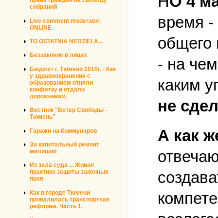
Н
О 4 м
права граждан на своблду
собраний
время -
Live comment moderator.
ONLINE.
общего 
TO OSTATNIA NEDZIELA...
Беззаконие в лицах
- на че
Бюджет г. Тюмени 2010г. - Как
у здравоохранения с
каким у
образованием отняли
конфетку и отдали
дорожникам.
не сдел
Вестник "Ветер Свободы -
Тюмень"
А как 
Гаражи на Коммунаров
За капитальный ремонт
отвечаю
милиции!
Из зала суда ... Живая
создават
практика защиты законных
прав
Как в городе Тюмени
компете
провалилась транспортная
реформа. Часть 1.