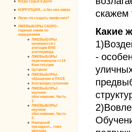
возлагае
Когда судья в доле
КОРРУПЦИЯ... а без нее никак
скажем 
Легко ли создать профсоюз?
ЛЖЕВЫБОРЫ СКОРО -
Какие 
горячая линия по
нарушениям
ЛЖЕВЫБОРЫ
1)Возде
начинаются с
агитации ВНЕ
агитпериода
- особе
ЛЖЕВЫБОРЫ
перечеркнули ст.19
Конституции
уличных
Цугцванг
ЛЖЕВЫБОРЫ:
предвыб
обращение в ПАСЕ
Клятвопреступление
ЛЖЕВЫБОРЫ:
структу
научное
обоснование. Часть
1.
2)Вовле
ЛЖЕВЫБОРЫ:
научное
обоснование. Часть
Обучени
2.
Народный
президент... тоже
неплохо