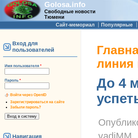
Golosa.info
Свободные новости
Тюмени
Дополнительное меню
Сайт-мемориал
Популярные
Вход для
Вы здесь
Главн
пользователей
линия
Имя пользователя
*
До 4 м
Пароль
*
успет
Войти через OpenID
Зарегистрироваться на сайте
Забыли пароль?
Опублик
vadiMM
Навигация