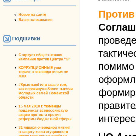
Против
Новое на сайте
Ваши голосования
Соглаш
проведе
Подшивки
тактиче
Стартует общественная
кампания против Центра "Э"
помимо 
КОРРУПЦИОННЫЕ уши
торчат в законодательстве
оформле
ЖКХ
#Крымнаш! или сказ о том,
формиро
как опрокинули более тысячи
молодых семей Тюменской
области
правите
15 мая 2010 г. тюменцы
поддержат всероссийскую
акцию протеста против
интерес
реформы бюджетной сферы
31 января очередной митинг
в защиту конституционного