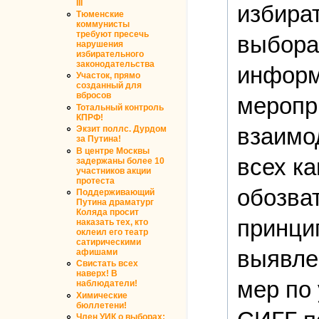
III
избира
Тюменские
коммунисты
требуют пресечь
выбора
нарушения
избирательного
законодательства
информ
Участок, прямо
созданный для
вбросов
меропри
Тотальный контроль
КПРФ!
взаимо
Экзит поллс. Дурдом
за Путина!
В центре Москвы
всех ка
задержаны более 10
участников акции
протеста
обозват
Поддерживающий
Путина драматург
Коляда просит
принци
наказать тех, кто
оклеил его театр
сатирическими
выявле
афишами
Свистать всех
наверх! В
мер по
наблюдатели!
Химические
бюллетени!
Член УИК о выборах: