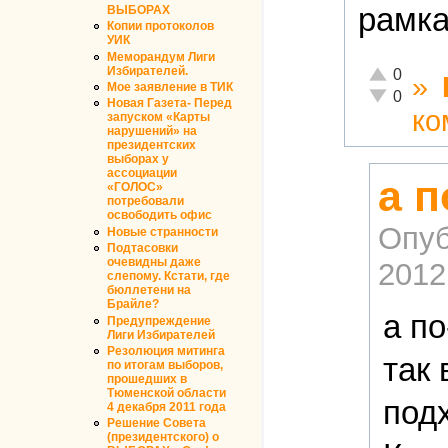
рамка
ВЫБОРАХ
Копии протоколов
УИК
Меморандум Лиги
Избирателей.
Отлично!
0
»
Мое заявление в ТИК
Неадекватн
0
Новая Газета- Перед
ко
запуском «Карты
нарушений» на
президентских
выборах у
ассоциации
а 
«ГОЛОС»
потребовали
освободить офис
Опуб
Новые странности
Подтасовки
очевидны даже
2012
слепому. Кстати, где
бюллетени на
Брайле?
а п
Предупреждение
Лиги Избирателей
Резолюция митинга
так 
по итогам выборов,
прошедших в
Тюменской области
под
4 декабря 2011 года
Решение Совета
(президентского) о