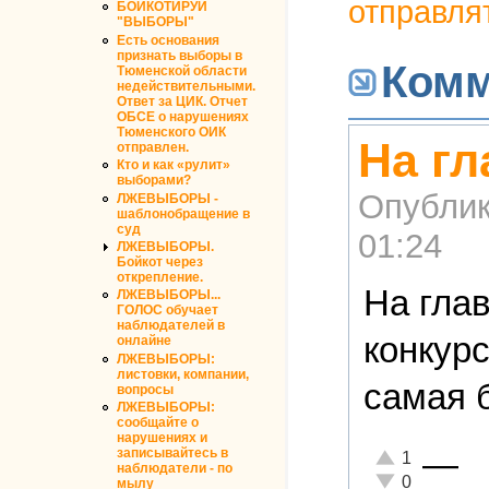
отправля
БОЙКОТИРУЙ
"ВЫБОРЫ"
Есть основания
признать выборы в
Комм
Тюменской области
недействительными.
Ответ за ЦИК. Отчет
ОБСЕ о нарушениях
Тюменского ОИК
На гл
отправлен.
Кто и как «рулит»
выборами?
Опублик
ЛЖЕВЫБОРЫ -
шаблонобращение в
суд
01:24
ЛЖЕВЫБОРЫ.
Бойкот через
открепление.
На гла
ЛЖЕВЫБОРЫ...
ГОЛОС обучает
наблюдателей в
конкур
онлайне
ЛЖЕВЫБОРЫ:
листовки, компании,
самая 
вопросы
ЛЖЕВЫБОРЫ:
сообщайте о
нарушениях и
—
записывайтесь в
Отлично!
1
наблюдатели - по
Неадекватно!
0
мылу