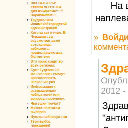
На 
ЛЖЕВЫБОРЫ:
ставим ЛОВУШКИ
для избиркома!!!!!!
наплев
Парапампам!!!
Трудоголизм
Ишимской городской
администрации
Хотела как лучше: В
»
Войди
Чувашии суд
рассмотрит дело
коммент
сотрудницы
избиркома,
подделавшую два
бюллетеня
Это происходит во
Здр
всех регионах
Бунт Гудкова.2,6
млн человек смогут
Опубл
проголосовать
несколько раз
Информация к
2012 -
размышлению
избирателей или
вопросы прокурору.
Здрав
Чьи ушки торчат?
Митинг по итогам
выборов
"анти
Нужны наблюдатели
Твой выбор,
гражданин!