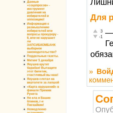
Лишни
Данные
«соцопросов» -
инструмент
давления на
Для 
избирателей и
оппозицию!
Информация к
размышлению
Отлично!
избирателей или
3
вопросы прокурору -
Неадекватн
-1
II, или не нарушает
Г
ли
ЗАПСИБКОМБАНК
выборное
обязан
законодательство?
Поддельные газеты.
Митинг 5 декабря
Якушев крутит
барабан! Вытащите
»
Вой
этот билетик,
счастливый вы наш!
комме
Якушев слетал на
вертолете за лапшой
«Карта нарушений» в
финале Премии
Рунета
Со
Не ела я Ваших
блинов, г-н
Пискайкин!
Опуб
Немедленно
остановить