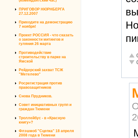
(комендантский час)
вы
ПРИГОВОР НЮРНБЕРГА
27.12.2007
Но
Приходите на демонстрацию
7 ноября!
пи
Проект РОССИЯ - что сказать
о законности митингов и
гуляния 26 марта
Противодействие
Отли
строительству в парке на
Неад
Ямской
Рейдерский захват ТСЖ
"Метелево"
Росрегистрация против
правозащитников
Снова Прудников.
О
Совет инициативных групп и
граждан Тюмени
2
Троллейбус - в «Красную
книгу»?
Флэшмоб "Сцепка" 18 апреля
2008 года в Тюмени