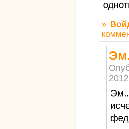
однот
»
Вой
комме
Эм.
Опуб
2012
Эм..
исче
фед