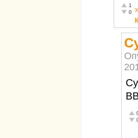
Отлично
1
Неадекв
0
С
Оп
201
Су
ВВ
Отли
Неад