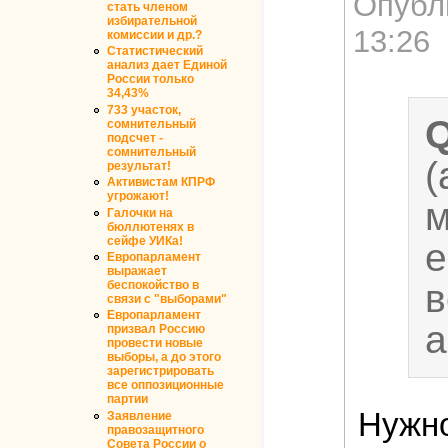
Опубл
стать членом
избирательной
13:26
комиссии и др.?
Статистический
анализ дает Единой
России только
34,43%
733 участок,
сомнительный
подсчет -
сомнительный
(
результат!
Активистам КПРФ
угрожают!
м
Галочки на
бюллютенях в
сейфе УИКа!
е
Европарламент
выражает
в
беспокойство в
связи с "выборами"
Европарламент
а
призвал Россию
провести новые
выборы, а до этого
зарегистрировать
все оппозиционные
партии
Нужно
Заявление
правозащитного
Совета России о