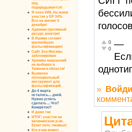
СИГГ п
ппц
подкрадывается!
бессили
Я член УИК. На моем
участке у ЕР 34%.
Все на митинг 5
голосо
декабря!
Административный
ресурс изнутри!
В Ишиме готовят
—
Отлично!
0
крупнейшую
фальсификацию!
Неадекватно!
0
Сайт Эхо Москвы
Есл
заблокирован
Хроника нарушений
на выборах в
одноти
Тюмени и области!
Выявлен
потенциальный
инструмент для
фальсификаций
»
Войди
До 4 марта
осталось.... дней.
коммент
Нужно успеть
сделать ... Что?
Конкретно?
И даже так
Цит
ИТОГ: участок на
калининском р-не.
Екзит полс лживые!
Кто и как может