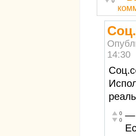
0
ком
Соц.
Опубл
14:30
Соц.с
Испол
реаль
—
Отлично!
0
Неадекватн
0
Ес