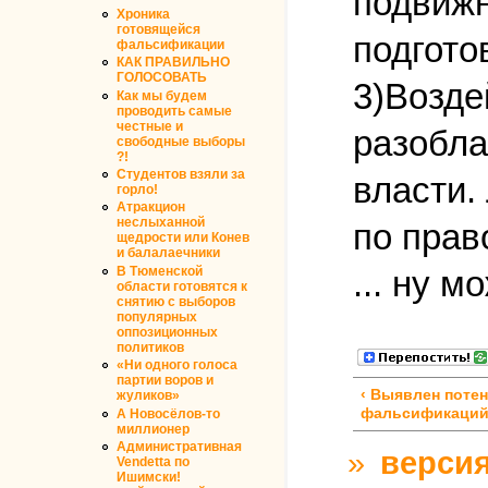
подвижн
Хроника
готовящейся
подгото
фальсификации
КАК ПРАВИЛЬНО
ГОЛОСОВАТЬ
3)Возде
Как мы будем
проводить самые
честные и
разобла
свободные выборы
?!
Студентов взяли за
власти.
горло!
Атракцион
неслыханной
по прав
щедрости или Конев
и балалаечники
В Тюменской
... ну м
области готовятся к
снятию с выборов
популярных
оппозиционных
политиков
«Ни одного голоса
партии воров и
‹ Выявлен поте
жуликов»
фальсификаци
А Новосёлов-то
миллионер
Административная
»
версия
Vendetta по
Ишимски!