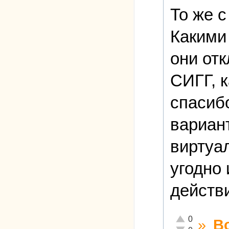
То же с
Какими
они отк
СИГГ, к
спасибо
вариант
виртуа
угодно
действ
Отлично!
0
»
В
Неадекватно!