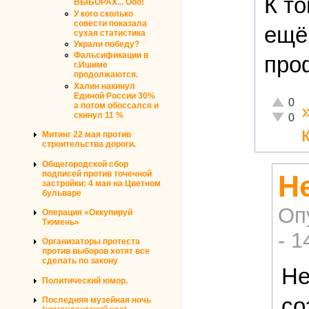
К т
ВЫБОРАХ... Ооо!
У кого сколько
совести показала
ещё
сухая статистика
Украли победу?
Фальсификации в
про
г.Ишиме
продолжаются.
Халин накинул
Единой России 30%
Отлично
0
а потом обоссался и
скинул 11 %
Неадекв
0
Митинг 22 мая против
строительства дороги.
Общегородской сбор
подписей против точечной
Не
застройки: 4 мая на Цветном
бульваре
Оп
Операция «Оккупируй
Тюмень»
- 1
Организаторы протеста
против выборов хотят все
сделать по закону
Не
Политический юмор.
со
Последняя музейная ночь