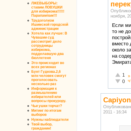
перек
ЛЖЕВЫБОРЫ:
ставим ЛОВУШКИ
Опублико
для избиркома!!!!!!
ноября, 20
Парапампам!!!
Трудоголизм
Если ми
Ишимской городской
администрации
то не до
Хотела как лучше: В
построй
Чувашии суд
рассмотрит дело
вместо 
сотрудницы
около з
избиркома,
подделавшую два
на соде
бюллетеня
Эмират
Это происходит во
всех регионах
Бунт Гудкова.2,6
Отлично
1
млн человек смогут
проголосовать
ч
Неадекв
0
несколько раз
Информация к
размышлению
избирателей или
Capiyon
вопросы прокурору.
Чьи ушки торчат?
Опубликован
Митинг по итогам
2011 - 16:34
выборов
Нужны наблюдатели
Твой выбор,
гражданин!