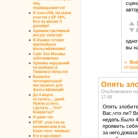
сцен
ппц
подкрадывается!
авто
Я член УИК. На моем
участке у ЕР 34%.
Все на митинг 5
Отли
декабря!
Неад
Административный
ресурс изнутри!
В Ишиме готовят
одно
крупнейшую
вы н
фальсификацию!
Сайт Эхо Москвы
заблокирован
»
Вой
Хроника нарушений
отпра
на выборах в
Тюмени и области!
Выявлен
потенциальный
Опять зло
инструмент для
фальсификаций
Опубликовано п
До 4 марта
17:48
осталось.... дней.
Нужно успеть
Опять злобите
сделать ... Что?
Конкретно?
Вас,что ли? В
И даже так
недель.Было 4
ИТОГ: участок на
проявить себя
калининском р-не.
Екзит полс лживые!
за него,доказа
Кто и как может