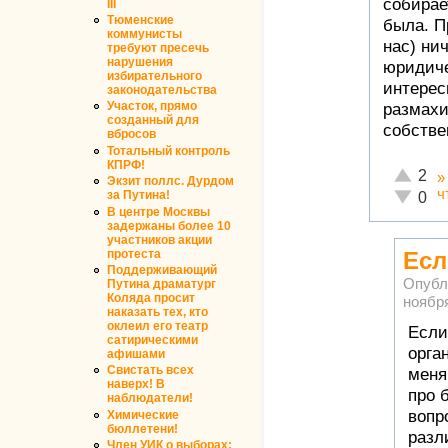
собирае
III
Тюменские
была. П
коммунисты
нас) нич
требуют пресечь
нарушения
юридиче
избирательного
интерес
законодательства
Участок, прямо
размахи
созданный для
собстве
вбросов
Тотальный контроль
КПРФ!
Отлично
2
Экзит поллс. Дурдом
ч
Неадекв
за Путина!
0
В центре Москвы
задержаны более 10
участников акции
Есл
протеста
Поддерживающий
Опубл
Путина драматург
Коляда просит
ноября
наказать тех, кто
оклеил его театр
Если
сатирическими
орга
афишами
Свистать всех
меня
наверх! В
про 
наблюдатели!
вопр
Химические
бюллетени!
разл
Член УИК о выборах: