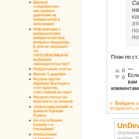
Ca
Данные
«соцопросов» -
н
инструмент
ка
давления на
избирателей и
эт
оппозицию!
по
Информация к
размышлению
по
избирателей или
вопросы прокурору -
II, или не нарушает
ли
ЗАПСИБКОМБАНК
План по ст
выборное
законодательство?
—
Поддельные газеты.
Отлично!
0
Митинг 5 декабря
Если
Неадекватн
0
Якушев крутит
вам
барабан! Вытащите
комментами
этот билетик,
счастливый вы наш!
Якушев слетал на
вертолете за лапшой
»
Войдите
и
«Карта нарушений» в
отправлять к
финале Премии
Рунета
Не ела я Ваших
UnDev
блинов, г-н
Пискайкин!
Опублико
Немедленно
ноября, 20
остановить