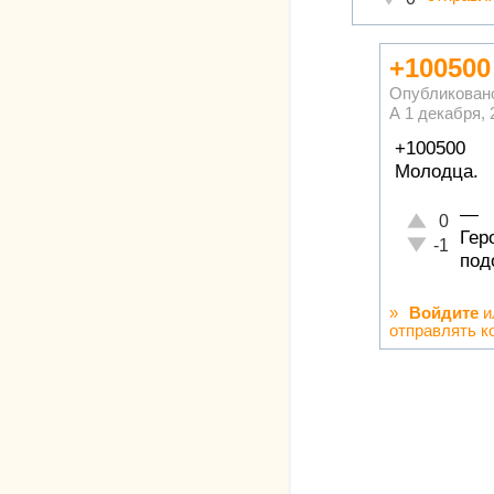
+100500
Опубликован
А
1 декабря, 
+100500
Молодца.
—
Отлично!
0
Гер
Неадекватн
-1
под
»
Войдите
и
отправлять к