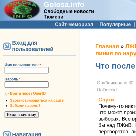
Golosa.info
Свободные новости
Тюмени
Дополнительное меню
Сайт-мемориал
Популярные
Вход для
Вы здесь
Главная
»
ЛЖ
пользователей
линия по нар
Что посл
Имя пользователя
*
Пароль
*
Опубликовано
30 
UnDevoid
Войти через OpenID
Слухи
Зарегистрироваться на сайте
Почему-то никт
Забыли пароль?
что может прои
выборах. Все в
бы над ПЖиВ. Н
переворотов, л
Навигация