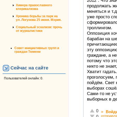
2012". Что зн
Химера православного
продолжать жи
клерикализма
меняться и т.д
Хроника борьбы за парк на
уже просто сп
ул. Логунова 25 июня. Мэрия.
сформировалс
Социальный эскапизм: прочь
троллингом.
от журналистики
Оппозиция хоч
барабан на ше
причитающиеся
Совет инициативных групп и
эту оппозицию
граждан Тюмени
граждане, а не
потому что эт
никто не знает
Сейчас на сайте
Хватит гадать
проголосуем,
Пользователей онлайн: 0.
пойдём. Свет 
выборах сошё
Сами-то не ус
выборных в де
Отлично!
0
»
Войд
отправл
Неадекватно!
0