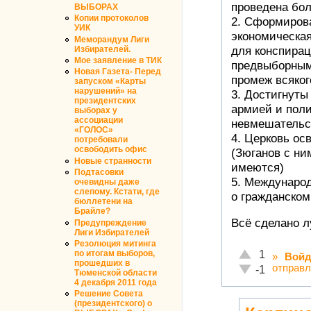
проведена бол
ВЫБОРАХ
Копии протоколов
2. Сформирова
УИК
экономическая
Меморандум Лиги
Избирателей.
для конспира
Мое заявление в ТИК
предвыборным
Новая Газета- Перед
промеж всяког
запуском «Карты
нарушений» на
3. Достигнуты
президентских
армией и пол
выборах у
ассоциации
невмешательс
«ГОЛОС»
4. Церковь ос
потребовали
освободить офис
(Зюганов с ни
Новые странности
имеются)
Подтасовки
5. Междунаро
очевидны даже
слепому. Кстати, где
о гражданском
бюллетени на
Брайле?
Всё сделано 
Предупреждение
Лиги Избирателей
Резолюция митинга
Отлично!
по итогам выборов,
1
»
Войд
прошедших в
отправл
Неадекватно!
-1
Тюменской области
4 декабря 2011 года
Решение Совета
(президентского) о