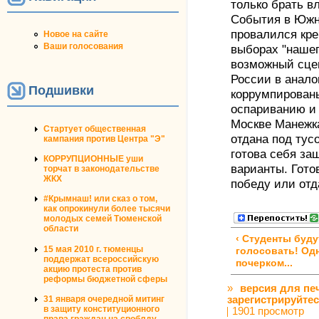
только брать вл
События в Южн
провалился кре
Новое на сайте
Ваши голосования
выборах "нашег
возможный сце
России в анало
Подшивки
коррумпирован
оспариванию и 
Москве Манежка
Стартует общественная
отдана под тус
кампания против Центра "Э"
готова себя за
КОРРУПЦИОННЫЕ уши
варианты. Гото
торчат в законодательстве
ЖКХ
победу или отда
#Крымнаш! или сказ о том,
как опрокинули более тысячи
молодых семей Тюменской
области
‹ Студенты буду
15 мая 2010 г. тюменцы
голосовать! Од
поддержат всероссийскую
почерком...
акцию протеста против
реформы бюджетной сферы
»
версия для пе
31 января очередной митинг
зарегистрируйте
в защиту конституционного
1901 просмотр