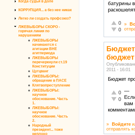
Когда судья в доле
батурины в
раскошеля
КОРРУПЦИЯ... а без нее никак
Легко ли создать профсоюз?
Отлично!
0
»
Во
ЛЖЕВЫБОРЫ СКОРО -
отпр
Неадекватн
0
горячая линия по
нарушениям
ЛЖЕВЫБОРЫ
начинаются с
Бюджет
агитации ВНЕ
агитпериода
бюджет
ЛЖЕВЫБОРЫ
перечеркнули ст.19
Опубликован
Конституции
2011 - 16:01
Цугцванг
ЛЖЕВЫБОРЫ:
Бюджет про
обращение в ПАСЕ
Клятвопреступление
—
ЛЖЕВЫБОРЫ:
Отлично!
0
научное
Если
Неадекватн
обоснование. Часть
0
вам
1.
ЛЖЕВЫБОРЫ:
комментами
научное
обоснование. Часть
2.
»
Войдите
и
Народный
отправлять к
президент... тоже
неплохо