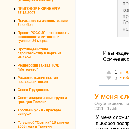
(комендантский час)
по
ПРИГОВОР НЮРНБЕРГА
ко
27.12.2007
пр
Приходите на демонстрацию
бо
7 ноября!
на
Проект РОССИЯ - что сказать
о законности митингов и
гуляния 26 марта
Противодействие
И вы надее
строительству в парке на
Ямской
Сомневаюсь
Рейдерский захват ТСЖ
"Метелево"
Отлично!
1
»
В
что
Неадекватн
Росрегистрация против
-2
правозащитников
Снова Прудников.
У меня с
Совет инициативных групп и
граждан Тюмени
Опубликовано п
2011 - 17:55
Троллейбус - в «Красную
книгу»?
У меня сложил
Флэшмоб "Сцепка" 18 апреля
выборов воспр
2008 года в Тюмени