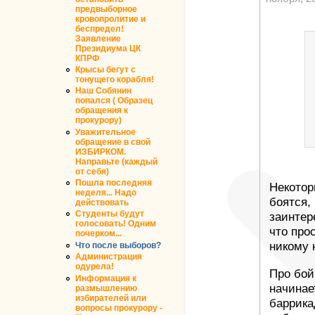
предвыборное
кровопролитие и
беспредел!
Заявление
Президиума ЦК
КПРФ
Крысы бегут с
тонущего корабля!
Наш Собянин
попался ( Образец
обращения к
прокурору)
Уважительное
обращение в свой
ИЗБИРКОМ.
Направьте (каждый
от себя)
Пошла последняя
Некотор
неделя... Надо
боятся, 
действовать
Студенты будут
заинтер
голосовать! Одним
что про
почерком...
никому 
Что после выборов?
Администрация
одурела!
Про бой
Информация к
начинае
размышлению
избирателей или
баррика
вопросы прокурору -