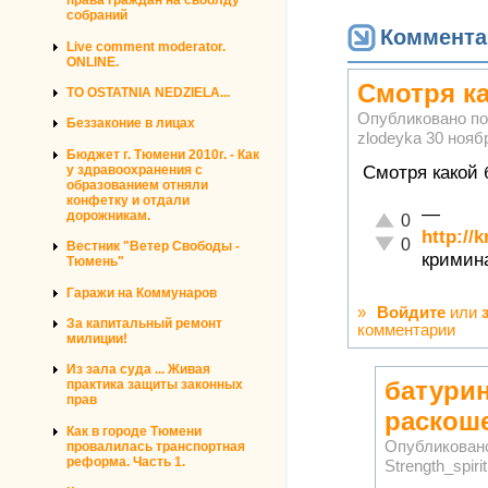
права граждан на своблду
собраний
Коммента
Live comment moderator.
ONLINE.
Смотря к
TO OSTATNIA NEDZIELA...
Опубликовано п
Беззаконие в лицах
zlodeyka
30 ноябр
Бюджет г. Тюмени 2010г. - Как
Смотря какой 
у здравоохранения с
образованием отняли
конфетку и отдали
—
дорожникам.
Отлично!
0
http://k
Неадекватно!
0
Вестник "Ветер Свободы -
кримин
Тюмень"
Гаражи на Коммунаров
»
Войдите
или
За капитальный ремонт
комментарии
милиции!
Из зала суда ... Живая
батури
практика защиты законных
прав
раскош
Как в городе Тюмени
Опубликован
провалилась транспортная
реформа. Часть 1.
Strength_spirit