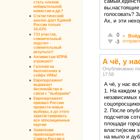
самый,единств
стать членом
избирательной
вы,настоящие
комиссии и др.?
голосовать? З
Статистический
Ах, и эти нех
анализ дает Единой
России только
34,43%
Отлично!
733 участок,
0
»
Войд
сомнительный
отправл
Неадекватно!
-3
подсчет -
сомнительный
результат!
Активистам КПРФ
А чё, у на
угрожают!
Галочки на
Опубликовано п
бюллютенях в
17:58
сейфе УИКа!
Европарламент
А чё, у нас вс
выражает
беспокойство в
1. На каждом 
связи с "выборами"
независимых 
Европарламент
призвал Россию
соцопросщико
провести новые
2. После опу
выборы, а до этого
зарегистрировать
подсчетов сот
все оппозиционные
площади город
партии
власти(всем 
Заявление
правозащитного
на мыло и дуб
Совета России о