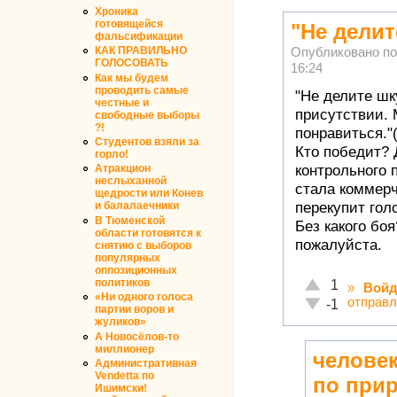
Хроника
готовящейся
"Не делит
фальсификации
КАК ПРАВИЛЬНО
Опубликовано п
ГОЛОСОВАТЬ
16:24
Как мы будем
проводить самые
"Не делите шк
честные и
присутствии. 
свободные выборы
?!
понравиться."(
Студентов взяли за
Кто победит? 
горло!
контрольного 
Атракцион
неслыханной
стала коммерч
щедрости или Конев
перекупит гол
и балалаечники
В Тюменской
Без какого бо
области готовятся к
пожалуйста.
снятию с выборов
популярных
оппозиционных
Отлично!
политиков
1
»
Войд
«Ни одного голоса
отправл
Неадекватно!
-1
партии воров и
жуликов»
А Новосёлов-то
миллионер
челове
Административная
Vendetta по
по прир
Ишимски!