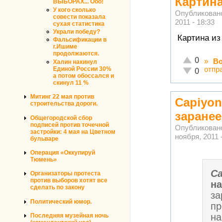
Картин
ВЫБОРАХ... Ооо!
У кого сколько
Опубликован
совести показала
2011 - 18:33
сухая статистика
Украли победу?
Картина из
Фальсификации в
г.Ишиме
продолжаются.
Отлично!
0
»
Во
Халин накинул
Единой России 30%
отпр
Неадекватн
0
а потом обоссался и
скинул 11 %
Митинг 22 мая против
Capiyon
строительства дороги.
заранее
Общегородской сбор
подписей против точечной
Опубликован
застройки: 4 мая на Цветном
ноября, 2011 
бульваре
Операция «Оккупируй
Тюмень»
Ca
Организаторы протеста
против выборов хотят все
н
сделать по закону
за
Политический юмор.
пр
на
Последняя музейная ночь