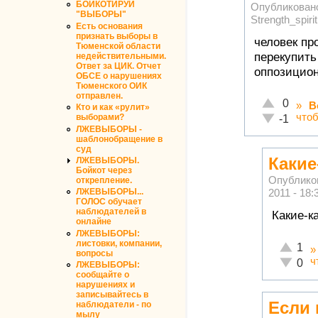
БОЙКОТИРУЙ
Опубликован
"ВЫБОРЫ"
Strength_spirit
Есть основания
признать выборы в
человек пр
Тюменской области
перекупить
недействительными.
Ответ за ЦИК. Отчет
оппозицио
ОБСЕ о нарушениях
Тюменского ОИК
отправлен.
Отлично!
0
»
В
Кто и как «рулит»
что
Неадекватн
выборами?
-1
ЛЖЕВЫБОРЫ -
шаблонобращение в
суд
Какие
ЛЖЕВЫБОРЫ.
Бойкот через
Опублико
открепление.
2011 - 18:
ЛЖЕВЫБОРЫ...
ГОЛОС обучает
наблюдателей в
Какие-к
онлайне
ЛЖЕВЫБОРЫ:
листовки, компании,
Отлично
1
вопросы
ч
Неадекв
0
ЛЖЕВЫБОРЫ:
сообщайте о
нарушениях и
записывайтесь в
Если
наблюдатели - по
мылу