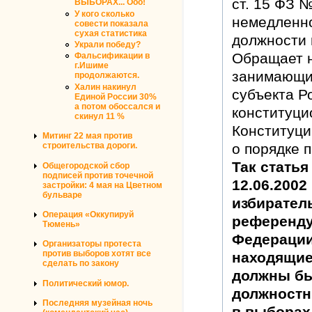
ст. 15 ФЗ 
ВЫБОРАХ... Ооо!
У кого сколько
немедленно
совести показала
сухая статистика
должности 
Украли победу?
Обращает н
Фальсификации в
г.Ишиме
занимающи
продолжаются.
Халин накинул
субъекта Р
Единой России 30%
а потом обоссался и
конституци
скинул 11 %
Конституци
Митинг 22 мая против
о порядке 
строительства дороги.
Так статья
Общегородской сбор
подписей против точечной
12.06.2002
застройки: 4 мая на Цветном
бульваре
избиратель
Операция «Оккупируй
референду
Тюмень»
Федерации
Организаторы протеста
против выборов хотят все
находящие
сделать по закону
должны бы
Политический юмор.
должностн
Последняя музейная ночь
в выборах 