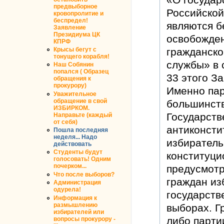
предвыборное
Российской
кровопролитие и
беспредел!
являются 
Заявление
Президиума ЦК
освобожде
КПРФ
Крысы бегут с
гражданско
тонущего корабля!
службы» в с
Наш Собянин
попался ( Образец
33 этого З
обращения к
прокурору)
Именно пар
Уважительное
обращение в свой
большинств
ИЗБИРКОМ.
Государств
Направьте (каждый
от себя)
антиконсти
Пошла последняя
неделя... Надо
избиратель
действовать
Студенты будут
конституци
голосовать! Одним
почерком...
предусмотр
Что после выборов?
граждан из
Администрация
одурела!
государств
Информация к
размышлению
выборах. Г
избирателей или
либо парти
вопросы прокурору -