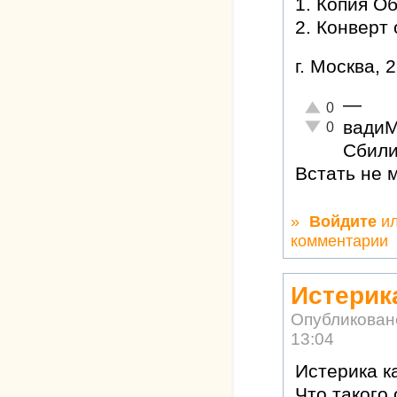
1. Копия О
2. Конверт
г. Москва, 
—
Отлично!
0
вади
Неадекватно!
0
Сбили
Встать не 
»
Войдите
и
комментарии
Истерика
Опубликован
13:04
Истерика ка
Что такого