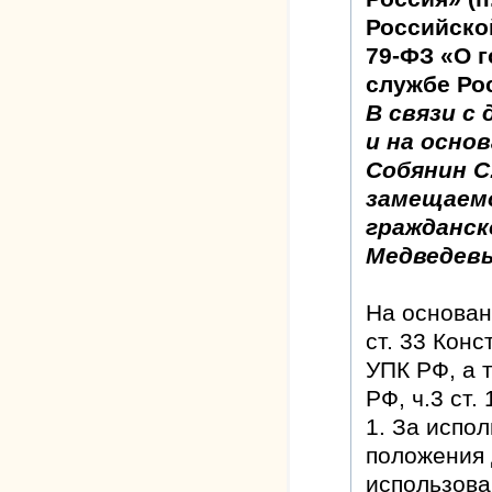
Российской
79-ФЗ «О 
службе Ро
В связи с
и на основ
Собянин С
замещаемо
гражданск
Медведевы
На основан
ст. 33 Конс
УПК РФ, а т
РФ, ч.3 ст.
1. За испо
положения 
использова