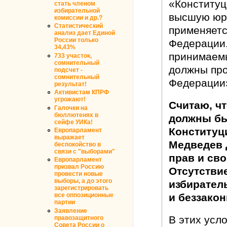
«Конституц
стать членом
избирательной
высшую юри
комиссии и др.?
Статистический
применяетс
анализ дает Единой
России только
Федерации.
34,43%
принимаемы
733 участок,
сомнительный
должны про
подсчет -
сомнительный
Федерации
результат!
Активистам КПРФ
угрожают!
Считаю, ч
Галочки на
бюллютенях в
должны бы
сейфе УИКа!
Конституци
Европарламент
выражает
Медведев 
беспокойство в
связи с "выборами"
прав и сво
Европарламент
призвал Россию
Отсутстви
провести новые
выборы, а до этого
избирател
зарегистрировать
и беззакон
все оппозиционные
партии
Заявление
В этих усл
правозащитного
Совета России о