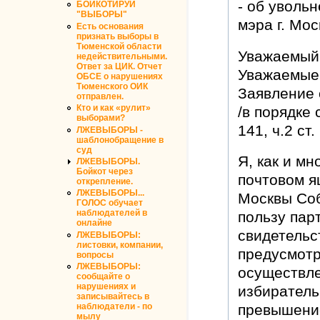
- об уволь
БОЙКОТИРУЙ
"ВЫБОРЫ"
мэра г. Мо
Есть основания
признать выборы в
Тюменской области
Уважаемый
недействительными.
Ответ за ЦИК. Отчет
Уважаемые 
ОБСЕ о нарушениях
Тюменского ОИК
Заявление 
отправлен.
Кто и как «рулит»
/в порядке с
выборами?
141, ч.2 ст
ЛЖЕВЫБОРЫ -
шаблонобращение в
суд
Я, как и м
ЛЖЕВЫБОРЫ.
Бойкот через
почтовом я
открепление.
ЛЖЕВЫБОРЫ...
Москвы Соб
ГОЛОС обучает
наблюдателей в
пользу пар
онлайне
свидетельс
ЛЖЕВЫБОРЫ:
листовки, компании,
предусмотр
вопросы
ЛЖЕВЫБОРЫ:
осуществле
сообщайте о
нарушениях и
избирательн
записывайтесь в
наблюдатели - по
превышени
мылу