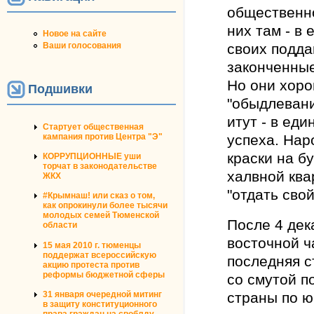
общественно
них там - в
Новое на сайте
Ваши голосования
своих подда
законченны
Но они хоро
Подшивки
"обыдлевани
итут - в ед
Стартует общественная
кампания против Центра "Э"
успеха. Нар
краски на б
КОРРУПЦИОННЫЕ уши
торчат в законодательстве
халвной ква
ЖКХ
"отдать свой
#Крымнаш! или сказ о том,
как опрокинули более тысячи
молодых семей Тюменской
После 4 дек
области
восточной ч
15 мая 2010 г. тюменцы
поддержат всероссийскую
последняя с
акцию протеста против
реформы бюджетной сферы
со смутой п
31 января очередной митинг
страны по ю
в защиту конституционного