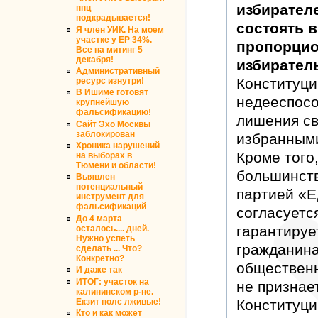
избирателе
ппц
подкрадывается!
состоять 
Я член УИК. На моем
участке у ЕР 34%.
пропорцио
Все на митинг 5
декабря!
избирател
Административный
Конституци
ресурс изнутри!
В Ишиме готовят
недееспосо
крупнейшую
фальсификацию!
лишения св
Сайт Эхо Москвы
заблокирован
избранным
Хроника нарушений
Кроме того
на выборах в
Тюмени и области!
большинств
Выявлен
потенциальный
партией «Е
инструмент для
фальсификаций
согласуетс
До 4 марта
гарантируе
осталось.... дней.
Нужно успеть
гражданина
сделать ... Что?
Конкретно?
обществен
И даже так
ИТОГ: участок на
не признае
калининском р-не.
Екзит полс лживые!
Конституци
Кто и как может