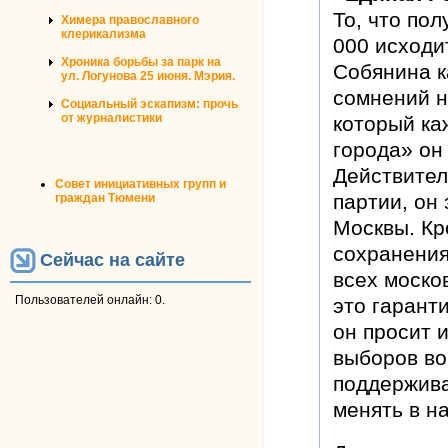
То, что по
Химера православного
клерикализма
000 исходи
Хроника борьбы за парк на
Собянина к
ул. Логунова 25 июня. Мэрия.
сомнений не
Социальный эскапизм: прочь
от журналистики
который ка
города» он
Действител
Совет инициативных групп и
партии, он
граждан Тюмени
Москвы. Кр
сохранения
Сейчас на сайте
всех москов
Пользователей онлайн: 0.
это гарант
он просит и
выборов во
поддержива
менять в н