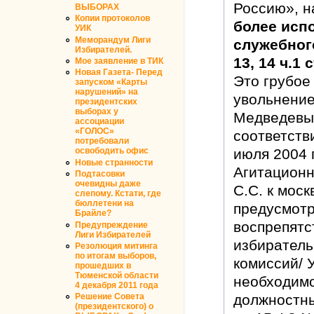
Россию», н
ВЫБОРАХ
Копии протоколов
более исп
УИК
Меморандум Лиги
служебног
Избирателей.
13, 14 ч.1 
Мое заявление в ТИК
Новая Газета- Перед
Это грубое
запуском «Карты
нарушений» на
увольнение
президентских
выборах у
Медведевым
ассоциации
«ГОЛОС»
соответстви
потребовали
июля 2004 г
освободить офис
Новые странности
Агитацион
Подтасовки
очевидны даже
С.С. к мос
слепому. Кстати, где
бюллетени на
предусмотре
Брайле?
воспрепят
Предупреждение
Лиги Избирателей
избиратель
Резолюция митинга
по итогам выборов,
комиссий/ 
прошедших в
Тюменской области
необходимо
4 декабря 2011 года
должностны
Решение Совета
(президентского) о