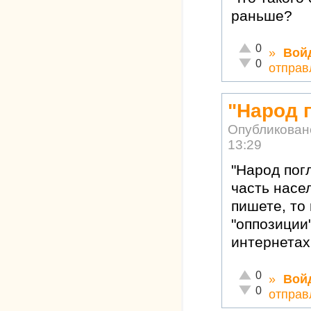
раньше?
Отлично!
0
»
Вой
Неадекватно!
0
отправ
"Народ п
Опубликован
13:29
"Народ погл
часть насел
пишете, то
"оппозиции"
интернетах
Отлично!
0
»
Вой
Неадекватно!
0
отправ