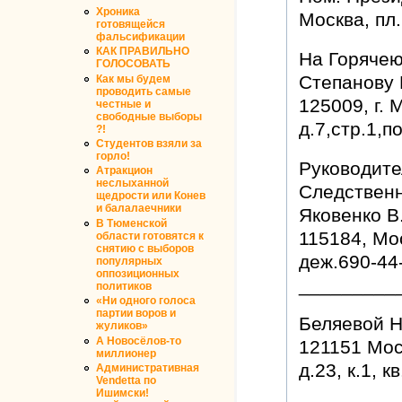
Хроника
Москва, пл.
готовящейся
фальсификации
КАК ПРАВИЛЬНО
На Горячею
ГОЛОСОВАТЬ
Степанову 
Как мы будем
проводить самые
125009, г. 
честные и
свободные выборы
д.7,стр.1,п
?!
Студентов взяли за
горло!
Руководите
Атракцион
неслыханной
Следственн
щедрости или Конев
и балалаечники
Яковенко В
В Тюменской
115184, Мос
области готовятся к
снятию с выборов
деж.690-44
популярных
оппозиционных
_________
политиков
«Ни одного голоса
партии воров и
Беляевой 
жуликов»
А Новосёлов-то
121151 Мос
миллионер
д.23, к.1, к
Административная
Vendetta по
Ишимски!