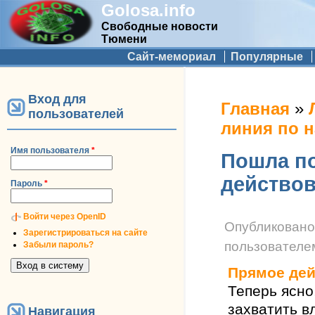
Golosa.info
Свободные новости
Тюмени
Дополнительное меню
Сайт-мемориал
Популярные
Вход для
Вы здесь
Главная
»
пользователей
линия по 
Имя пользователя
*
Пошла по
действов
Пароль
*
Войти через OpenID
Опубликован
Зарегистрироваться на сайте
пользовател
Забыли пароль?
Прямое дей
Теперь ясно
захватить в
Навигация