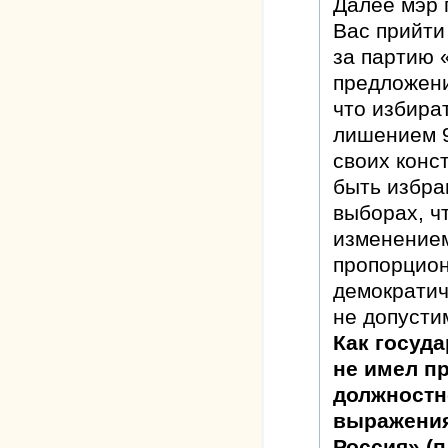
Далее мэр 
Вас прийти
за партию 
предложени
что избира
лишением 9
своих конс
быть избра
выборах, ч
изменение
пропорцион
демократич
не допусти
Как госуд
не имел п
должностн
выражения
Россия» (п