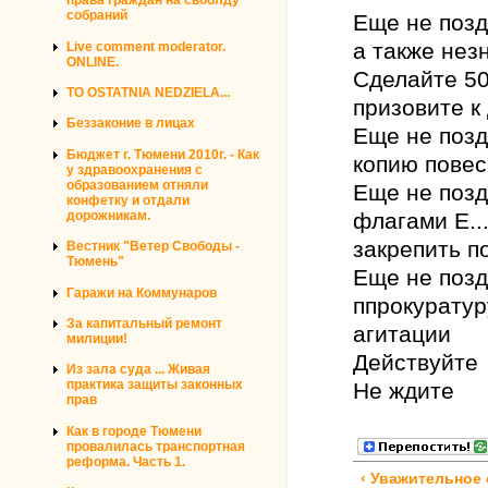
права граждан на своблду
собраний
Еще не позд
а также нез
Live comment moderator.
ONLINE.
Сделайте 50
TO OSTATNIA NEDZIELA...
призовите к
Беззаконие в лицах
Еще не позд
Бюджет г. Тюмени 2010г. - Как
копию повес
у здравоохранения с
образованием отняли
Еще не поз
конфетку и отдали
дорожникам.
флагами Е..
закрепить п
Вестник "Ветер Свободы -
Тюмень"
Еще не позд
Гаражи на Коммунаров
ппрокуратур
За капитальный ремонт
агитации
милиции!
Действуйте
Из зала суда ... Живая
практика защиты законных
Не ждите
прав
Как в городе Тюмени
провалилась транспортная
реформа. Часть 1.
‹ Уважительное