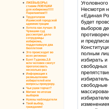
Уголовного
ЛЖЕВЫБОРЫ:
ставим ЛОВУШКИ
Несмотря н
для избиркома!!!!!!
Парапампам!!!
«Единая Ро
Трудоголизм
Ишимской городской
будет пров
администрации
выборов де
Хотела как лучше: В
Чувашии суд
противореч
рассмотрит дело
сотрудницы
и предписа
избиркома,
подделавшую два
Конституци
бюллетеня
Это происходит во
полным лиш
всех регионах
избирать и
Бунт Гудкова.2,6
млн человек смогут
свободных 
проголосовать
несколько раз
препятстви
Информация к
размышлению
избиратель
избирателей или
свободные
вопросы прокурору.
Чьи ушки торчат?
массирован
Митинг по итогам
выборов
избирателе
Нужны наблюдатели
изменением
Твой выбор,
гражданин!