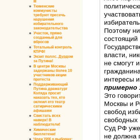
III
политическ
Тюменские
коммунисты
участвоват
требуют пресечь
нарушения
избиратель
избирательного
законодательства
Поэтому ни
Участок, прямо
состоящий 
созданный для
вбросов
Государств
Тотальный контроль
КПРФ!
власти, ни
Экзит поллс. Дурдом
за Путина!
не смогут 
В центре Москвы
гражданина
задержаны более 10
участников акции
интересы и
протеста
Поддерживающий
примерно 
Путина драматург
Коляда просит
Это говори
наказать тех, кто
оклеил его театр
Москвы и Р
сатирическими
свобод изб
афишами
Свистать всех
свободных 
наверх! В
наблюдатели!
Суд РФ уже
Химические
бюллетени!
не должна
Член УИК о выборах: