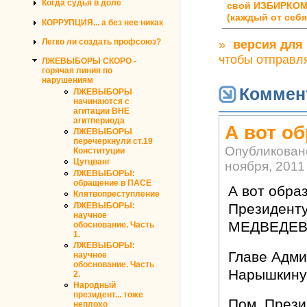
Когда судья в доле
свой ИЗБИРКОМ
(каждый от себя
КОРРУПЦИЯ... а без нее никак
»
версия для
Легко ли создать профсоюз?
чтобы отправл
ЛЖЕВЫБОРЫ СКОРО -
горячая линия по
нарушениям
Коммен
ЛЖЕВЫБОРЫ
начинаются с
агитации ВНЕ
агитпериода
А вот о
ЛЖЕВЫБОРЫ
перечеркнули ст.19
Опубликован
Конституции
Цугцванг
ноября, 2011 
ЛЖЕВЫБОРЫ:
обращение в ПАСЕ
А вот обра
Клятвопреступление
ЛЖЕВЫБОРЫ:
Президент
научное
МЕДВЕДЕВУ 
обоснование. Часть
1.
ЛЖЕВЫБОРЫ:
Главе Адм
научное
обоснование. Часть
Нарышкину С
2.
Народный
президент... тоже
Пом. Прези
неплохо