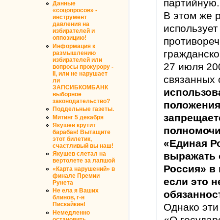
партийную.
Данные
«соцопросов» -
В этом же 
инструмент
давления на
использует
избирателей и
оппозицию!
противореч
Информация к
гражданско
размышлению
избирателей или
27 июля 20
вопросы прокурору -
II, или не нарушает
связанных 
ли
ЗАПСИБКОМБАНК
использов
выборное
законодательство?
положения
Поддельные газеты.
запрещает
Митинг 5 декабря
Якушев крутит
полномочи
барабан! Вытащите
этот билетик,
«Единая Р
счастливый вы наш!
Якушев слетал на
выражать 
вертолете за лапшой
Россия» в
«Карта нарушений» в
финале Премии
если это н
Рунета
Не ела я Ваших
обязаннос
блинов, г-н
Пискайкин!
Однако эти 
Немедленно
«О государ
остановить