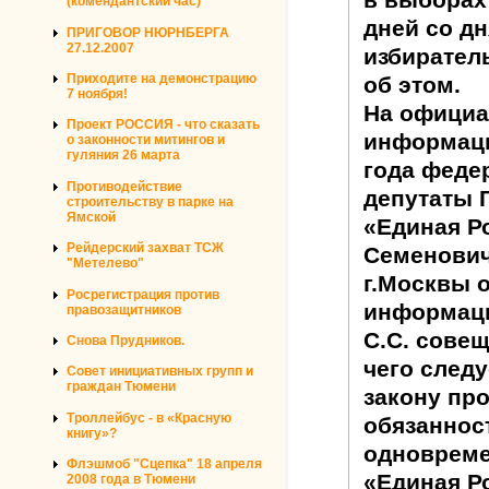
(комендантский час)
дней со дн
ПРИГОВОР НЮРНБЕРГА
27.12.2007
избирател
Приходите на демонстрацию
об этом.
7 ноября!
На официа
Проект РОССИЯ - что сказать
информаци
о законности митингов и
гуляния 26 марта
года феде
Противодействие
депутаты 
строительству в парке на
Ямской
«Единая Р
Рейдерский захват ТСЖ
Семенович
"Метелево"
г.Москвы о
Росрегистрация против
информаци
правозащитников
С.С. сове
Снова Прудников.
чего следу
Совет инициативных групп и
граждан Тюмени
закону пр
Троллейбус - в «Красную
обязаннос
книгу»?
одновреме
Флэшмоб "Сцепка" 18 апреля
«Единая Р
2008 года в Тюмени