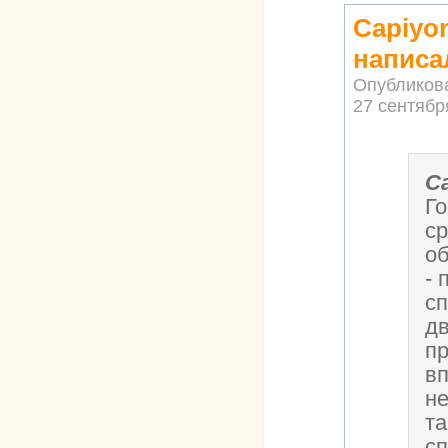
Capiyo
написа
Опубликов
27 сентября
C
Г
ср
о
- 
сп
дв
п
вп
не
та
с