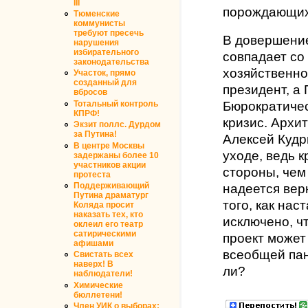
III
порождающих
Тюменские
коммунисты
требуют пресечь
В довершение
нарушения
избирательного
совпадает со
законодательства
хозяйственно
Участок, прямо
созданный для
президент, а
вбросов
Тотальный контроль
Бюрократичес
КПРФ!
кризис. Архи
Экзит поллс. Дурдом
за Путина!
Алексей Кудр
В центре Москвы
уходе, ведь 
задержаны более 10
участников акции
стороны, чем
протеста
Поддерживающий
надеется вер
Путина драматург
того, как нас
Коляда просит
наказать тех, кто
исключено, ч
оклеил его театр
сатирическими
проект может
афишами
всеобщей пан
Свистать всех
наверх! В
ли?
наблюдатели!
Химические
бюллетени!
Член УИК о выборах: