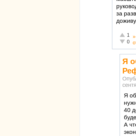
руково
за раз
доживу
Отлично
1
Неадекв
0
о
Я о
Ре
Опуб
сентя
Я об
нужн
40 
буде
А ч
экон