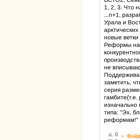
1, 2, 3. Что
...n+1, раз
Урала и Вос
арктических
новые ветки
Реформы на
конкурентно
производств
не вписываю
Поддержива
заметить, чт
серия разме
гамбите(т.е
изначально 
типа: "Эх, б
реформам!" 
Отлично!
0
»
Войд