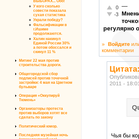
ВЫБОРАХ... Ооо!
—
У кого сколько
Отлично!
0
совести показала
Мнени
Неадекватно!
-3
сухая статистика
точко
Украли победу?
Фальсификации в
регулярно 
г.Ишиме
продолжаются.
Халин накинул
Единой России 30%
»
Войдите
ил
а потом обоссался и
комментарии
скинул 11 %
Митинг 22 мая против
строительства дороги.
Цитата
Общегородской сбор
Опубликов
подписей против точечной
застройки: 4 мая на Цветном
2011 - 18:0
бульваре
Операция «Оккупируй
Тюмень»
Q
Организаторы протеста
против выборов хотят все
сделать по закону
Политический юмор.
Чья бы ко
Последняя музейная ночь