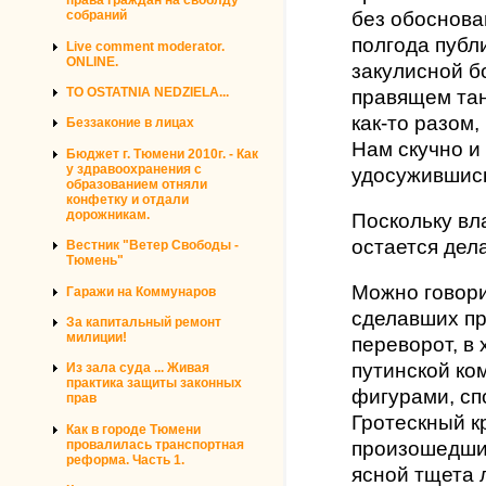
права граждан на своблду
собраний
без обоснова
полгода публ
Live comment moderator.
ONLINE.
закулисной б
TO OSTATNIA NEDZIELA...
правящем тан
как-то разом,
Беззаконие в лицах
Нам скучно и
Бюджет г. Тюмени 2010г. - Как
у здравоохранения с
удосужившись
образованием отняли
конфетку и отдали
дорожникам.
Поскольку вла
остается дел
Вестник "Ветер Свободы -
Тюмень"
Можно говори
Гаражи на Коммунаров
сделавших пр
За капитальный ремонт
милиции!
переворот, в
путинской ко
Из зала суда ... Живая
практика защиты законных
фигурами, с
прав
Гротескный к
Как в городе Тюмени
провалилась транспортная
произошедший
реформа. Часть 1.
ясной тщета 