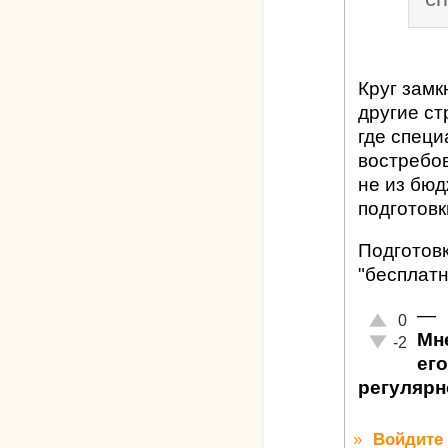
Круг замк
другие ст
где специ
востребо
не из бюд
подготовк
Подготовк
"бесплатн
—
Отлично!
0
Мн
Неадекватн
-2
его
регулярн
»
Войдите