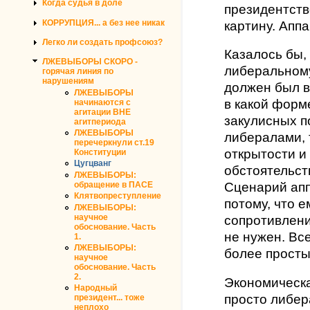
Когда судья в доле
президентст
КОРРУПЦИЯ... а без нее никак
картину. Апп
Легко ли создать профсоюз?
Казалось бы, 
ЛЖЕВЫБОРЫ СКОРО -
либеральному
горячая линия по
нарушениям
должен был в
ЛЖЕВЫБОРЫ
в какой форм
начинаются с
агитации ВНЕ
закулисных п
агитпериода
ЛЖЕВЫБОРЫ
либералами, 
перечеркнули ст.19
открытости и
Конституции
Цугцванг
обстоятельст
ЛЖЕВЫБОРЫ:
обращение в ПАСЕ
Сценарий апп
Клятвопреступление
потому, что 
ЛЖЕВЫБОРЫ:
научное
сопротивление
обоснование. Часть
не нужен. Вс
1.
ЛЖЕВЫБОРЫ:
более просты
научное
обоснование. Часть
2.
Экономическа
Народный
просто либер
президент... тоже
неплохо