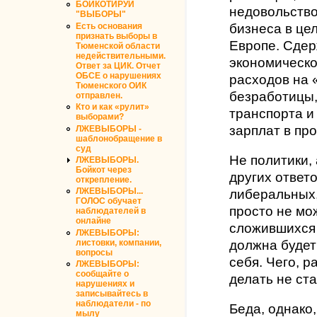
БОЙКОТИРУЙ
недовольство
"ВЫБОРЫ"
Есть основания
бизнеса в це
признать выборы в
Европе. Сде
Тюменской области
недействительными.
экономическо
Ответ за ЦИК. Отчет
ОБСЕ о нарушениях
расходов на 
Тюменского ОИК
безработицы,
отправлен.
Кто и как «рулит»
транспорта и
выборами?
зарплат в пр
ЛЖЕВЫБОРЫ -
шаблонобращение в
суд
Не политики, 
ЛЖЕВЫБОРЫ.
Бойкот через
других ответ
открепление.
ЛЖЕВЫБОРЫ...
либеральных,
ГОЛОС обучает
просто не мо
наблюдателей в
онлайне
сложившихся 
ЛЖЕВЫБОРЫ:
листовки, компании,
должна будет
вопросы
себя. Чего, р
ЛЖЕВЫБОРЫ:
сообщайте о
делать не ста
нарушениях и
записывайтесь в
наблюдатели - по
Беда, однако
мылу