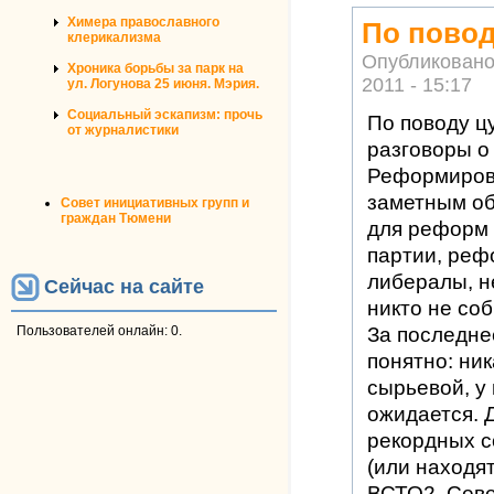
Химера православного
По повод
клерикализма
Опубликовано
Хроника борьбы за парк на
2011 - 15:17
ул. Логунова 25 июня. Мэрия.
Социальный эскапизм: прочь
По поводу цу
от журналистики
разговоры о
Реформирова
заметным об
Совет инициативных групп и
граждан Тюмени
для реформ 
партии, реф
либералы, н
Сейчас на сайте
никто не соб
Пользователей онлайн: 0.
За последне
понятно: ник
сырьевой, у 
ожидается. 
рекордных с
(или находя
ВСТО2, Севе