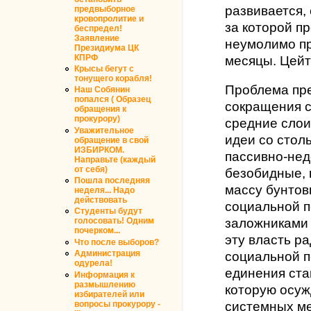
развивается,
предвыборное
кровопролитие и
за которой п
беспредел!
Заявление
неумолимо пр
Президиума ЦК
КПРФ
месяцы. Цейт
Крысы бегут с
тонущего корабля!
Проблема пре
Наш Собянин
попался ( Образец
сокращения с
обращения к
прокурору)
средние сло
Уважительное
идеи со стол
обращение в свой
ИЗБИРКОМ.
пассивно-нед
Направьте (каждый
от себя)
безобидные, 
Пошла последняя
массу бунтов
неделя... Надо
действовать
социальной п
Студенты будут
заложниками
голосовать! Одним
почерком...
эту власть р
Что после выборов?
Администрация
социальной п
одурела!
единения ста
Информация к
размышлению
которую осуж
избирателей или
системных ме
вопросы прокурору -