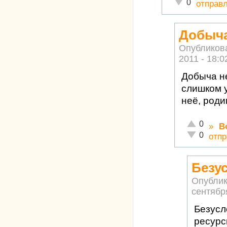
Неадекватно!
0
отправ
Добыча
Опубликов
2011 - 18:0
Добыча не
слишком 
неё, роди
Отлично!
0
»
В
Неадекватн
0
отпр
Безус
Опублик
сентября
Безусл
ресурс