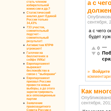
а с чег
стать членом
избирательной
долже
комиссии и др.?
Статистический
Опубликов
анализ дает Единой
России только
сентября, 2
34,43%
733 участок,
а с чего 
сомнительный
подсчет -
будет хуж
сомнительный
результат!
Активистам КПРФ
—
Отлично!
0
угрожают!
Поб
Галочки на
Неадекватн
0
бюллютенях в
сра
сейфе УИКа!
Европарламент
выражает
беспокойство в
»
Войдите
связи с "выборами"
комментари
Европарламент
призвал Россию
провести новые
выборы, а до этого
Как мног
зарегистрировать
все оппозиционные
Опубликовано
партии
сентября, 2011
Заявление
правозащитного
Совета России о