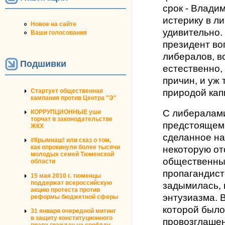
срок - Влади
истерику в л
Новое на сайте
удивительно
Ваши голосования
президент во
либералов, в
Подшивки
естественно,
причин, и уж 
Стартует общественная
природой кап
кампания против Центра "Э"
С либералами
КОРРУПЦИОННЫЕ уши
торчат в законодательстве
предстоящем 
ЖКХ
сделанное на
#Крымнаш! или сказ о том,
как опрокинули более тысячи
некоторую от
молодых семей Тюменской
общественны
области
пропагандист
15 мая 2010 г. тюменцы
поддержат всероссийскую
задымилась, 
акцию протеста против
энтузиазма. 
реформы бюджетной сферы
которой было
31 января очередной митинг
в защиту конституционного
провозглашен