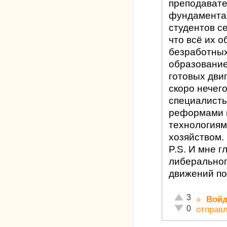
преподавате
фундаментал
студентов се
что всё их о
безработных
образование
готовых дви
скоро нечего
специалисты
реформами 
технологиям
хозяйством.
P.S. И мне 
либеральног
движений по
Отлично!
3
»
Войд
Неадекватно!
0
отправ