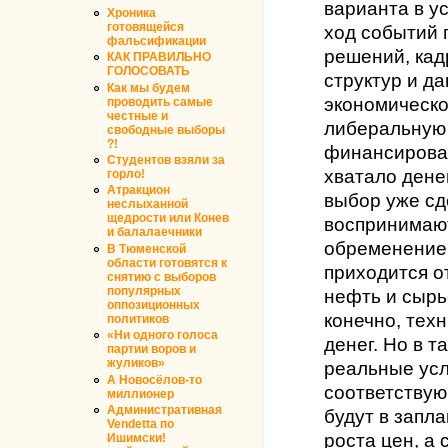
варианта в ус
Хроника
готовящейся
ход событий 
фальсификации
решений, кад
КАК ПРАВИЛЬНО
ГОЛОСОВАТЬ
структур и д
Как мы будем
экономическо
проводить самые
честные и
либеральную 
свободные выборы
?!
финансирован
Студентов взяли за
хватало денег
горло!
Атракцион
выбор уже с
неслыханной
щедрости или Конев
воспринимают
и балалаечники
обременение,
В Тюменской
области готовятся к
приходится о
снятию с выборов
популярных
нефть и сырь
оппозиционных
конечно, тех
политиков
«Ни одного голоса
денег. Но в т
партии воров и
жуликов»
реальные ус
А Новосёлов-то
соответствую
миллионер
Административная
будут в запл
Vendetta по
роста цен, а
Ишимски!