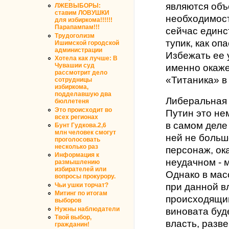
являются объ
ЛЖЕВЫБОРЫ:
ставим ЛОВУШКИ
необходимост
для избиркома!!!!!!
Парапампам!!!
сейчас единс
Трудоголизм
тупик, как оп
Ишимской городской
администрации
Избежать ее у
Хотела как лучше: В
Чувашии суд
именно окаже
рассмотрит дело
«Титаника» в
сотрудницы
избиркома,
подделавшую два
Либеральная 
бюллетеня
Это происходит во
Путин это не
всех регионах
в самом деле 
Бунт Гудкова.2,6
млн человек смогут
ней не больш
проголосовать
несколько раз
персонаж, ок
Информация к
неудачном - 
размышлению
избирателей или
Однако в мас
вопросы прокурору.
Чьи ушки торчат?
при данной в
Митинг по итогам
происходящий
выборов
Нужны наблюдатели
виновата буд
Твой выбор,
власть, разв
гражданин!