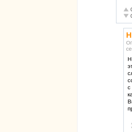
Отли
Неад
Н
Оп
се
Н
э
с
с
с
к
В
п