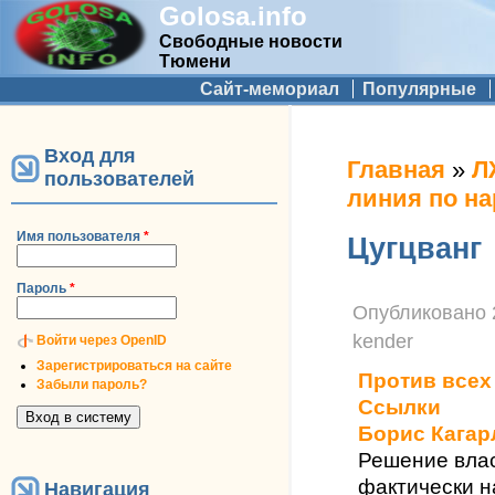
Golosa.info
Свободные новости
Тюмени
Дополнительное меню
Сайт-мемориал
Популярные
Вход для
Вы здесь
Главная
»
Л
пользователей
линия по н
Имя пользователя
*
Цугцванг
Пароль
*
Опубликовано
kender
Войти через OpenID
Зарегистрироваться на сайте
Против всех
Забыли пароль?
Ссылки
Борис Кагар
Решение влас
фактически н
Навигация