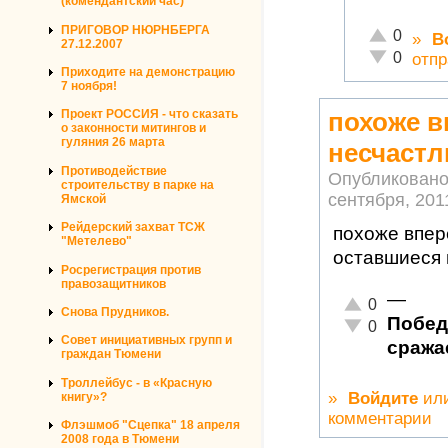
(комендантский час)
ПРИГОВОР НЮРНБЕРГА
Отлично!
0
»
В
27.12.2007
Неадекватн
0
отпр
Приходите на демонстрацию
7 ноября!
похоже в
Проект РОССИЯ - что сказать
о законности митингов и
гуляния 26 марта
несчаст
Противодействие
Опубликовано
строительству в парке на
сентября, 2011
Ямской
Рейдерский захват ТСЖ
похоже впере
"Метелево"
оставшиеся 
Росрегистрация против
правозащитников
—
Отлично!
0
Снова Прудников.
Побед
Неадекватно!
0
Совет инициативных групп и
сража
граждан Тюмени
Троллейбус - в «Красную
»
Войдите
ил
книгу»?
комментарии
Флэшмоб "Сцепка" 18 апреля
2008 года в Тюмени