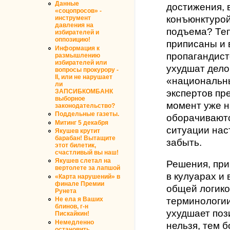
Данные
достижения,
«соцопросов» -
конъюнктуро
инструмент
давления на
подъема? Теп
избирателей и
оппозицию!
приписаны и 
Информация к
пропагандист
размышлению
избирателей или
ухудшат дело
вопросы прокурору -
II, или не нарушает
«национальн
ли
ЗАПСИБКОМБАНК
экспертов пр
выборное
момент уже 
законодательство?
Поддельные газеты.
оборачиваютс
Митинг 5 декабря
ситуации нас
Якушев крутит
барабан! Вытащите
забыть.
этот билетик,
счастливый вы наш!
Якушев слетал на
Решения, пр
вертолете за лапшой
в кулуарах и
«Карта нарушений» в
финале Премии
общей логико
Рунета
терминологии
Не ела я Ваших
блинов, г-н
ухудшает поз
Пискайкин!
Немедленно
нельзя, тем б
остановить