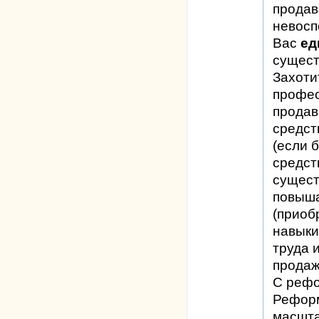
продав
невосп
Вас
ед
сущест
Захоти
профес
продав
средст
(если 
средст
сущест
повыша
(приоб
навыки
труда 
продаж
С рефо
Реформ
масшта