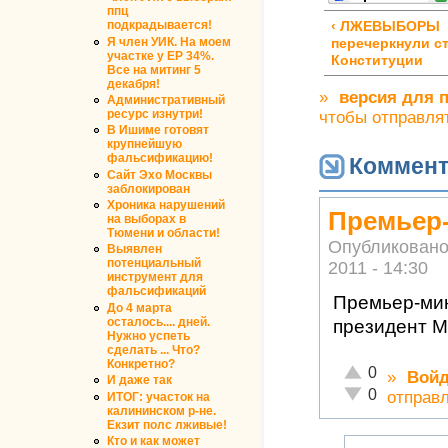
ппц
подкрадывается!
‹ ЛЖЕВЫБОРЫ
Я член УИК. На моем
перечеркнули ст
участке у ЕР 34%.
Конституции
Все на митинг 5
декабря!
»
версия для 
Административный
ресурс изнутри!
чтобы отправля
В Ишиме готовят
крупнейшую
фальсификацию!
Коммент
Сайт Эхо Москвы
заблокирован
Хроника нарушений
Премьер
на выборах в
Тюмени и области!
Опубликовано
Выявлен
потенциальный
2011 - 14:30
инструмент для
фальсификаций
Премьер-мин
До 4 марта
осталось.... дней.
президент 
Нужно успеть
сделать ... Что?
Конкретно?
Отлично!
0
»
Войд
И даже так
Неадекватно!
0
отправ
ИТОГ: участок на
калининском р-не.
Екзит полс лживые!
Кто и как может