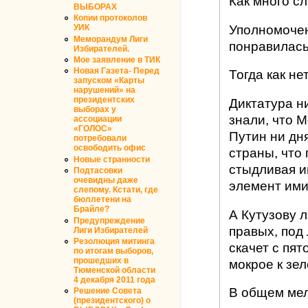
Как много сл
ВЫБОРАХ
Копии протоколов
Уполномочен
УИК
Меморандум Лиги
понравилась
Избирателей.
Мое заявление в ТИК
Новая Газета- Перед
Тогда как не
запуском «Карты
нарушений» на
президентских
Диктатура ни
выборах у
знали, что М
ассоциации
«ГОЛОС»
Путин ни дн
потребовали
освободить офис
страны, что
Новые странности
стыдливая и
Подтасовки
очевидны даже
элемент ими
слепому. Кстати, где
бюллетени на
Брайле?
А Кутузову 
Предупреждение
правых, под
Лиги Избирателей
Резолюция митинга
скачет с пят
по итогам выборов,
прошедших в
мокрое к зел
Тюменской области
4 декабря 2011 года
В общем мел
Решение Совета
(президентского) о