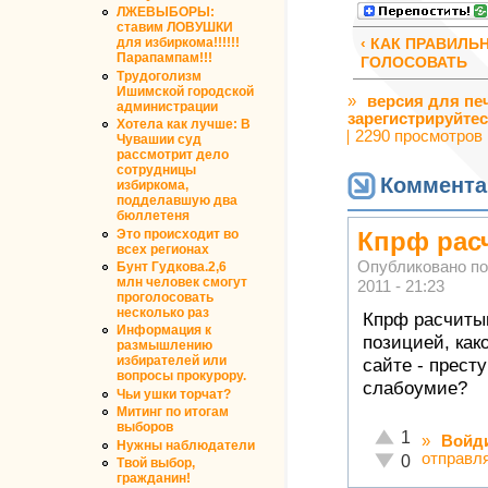
ЛЖЕВЫБОРЫ:
ставим ЛОВУШКИ
для избиркома!!!!!!
‹ КАК ПРАВИЛЬ
Парапампам!!!
ГОЛОСОВАТЬ
Трудоголизм
Ишимской городской
»
версия для пе
администрации
зарегистрируйте
Хотела как лучше: В
2290 просмотров
Чувашии суд
рассмотрит дело
сотрудницы
Коммента
избиркома,
подделавшую два
бюллетеня
Это происходит во
Кпрф рас
всех регионах
Опубликовано п
Бунт Гудкова.2,6
млн человек смогут
2011 - 21:23
проголосовать
несколько раз
Кпрф расчитыв
Информация к
позицией, как
размышлению
избирателей или
сайте - прест
вопросы прокурору.
слабоумие?
Чьи ушки торчат?
Митинг по итогам
выборов
Отлично!
1
»
Войд
Нужны наблюдатели
отправл
Неадекватно!
0
Твой выбор,
гражданин!