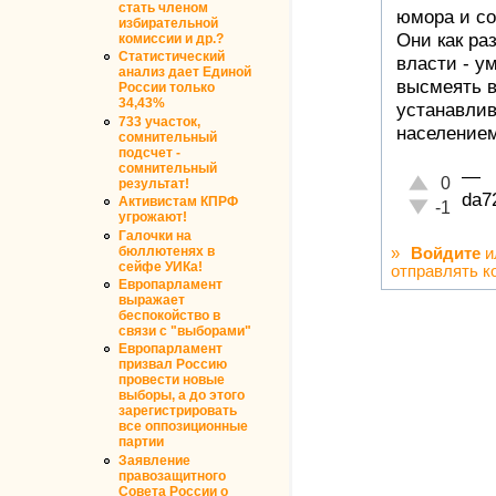
стать членом
юмора и с
избирательной
Они как ра
комиссии и др.?
Статистический
власти - у
анализ дает Единой
высмеять в
России только
34,43%
устанавлив
733 участок,
населением
сомнительный
подсчет -
сомнительный
—
Отлично!
0
результат!
da7
Активистам КПРФ
Неадекватн
-1
угрожают!
Галочки на
бюллютенях в
»
Войдите
и
сейфе УИКа!
отправлять к
Европарламент
выражает
беспокойство в
связи с "выборами"
Европарламент
призвал Россию
провести новые
выборы, а до этого
зарегистрировать
все оппозиционные
партии
Заявление
правозащитного
Совета России о