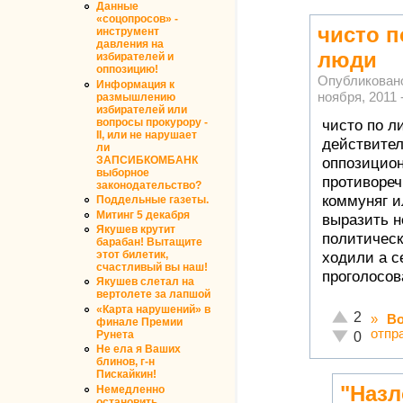
Данные
«соцопросов» -
чисто 
инструмент
давления на
люди
избирателей и
оппозицию!
Опубликован
Информация к
ноября, 2011 
размышлению
избирателей или
вопросы прокурору -
чисто по л
II, или не нарушает
действител
ли
ЗАПСИБКОМБАНК
оппозицион
выборное
противореч
законодательство?
коммуняг и
Поддельные газеты.
Митинг 5 декабря
выразить н
Якушев крутит
политическ
барабан! Вытащите
этот билетик,
ходили а с
счастливый вы наш!
проголосова
Якушев слетал на
вертолете за лапшой
«Карта нарушений» в
Отлично!
2
»
Во
финале Премии
отпр
Неадекватн
Рунета
0
Не ела я Ваших
блинов, г-н
Пискайкин!
"Назл
Немедленно
остановить