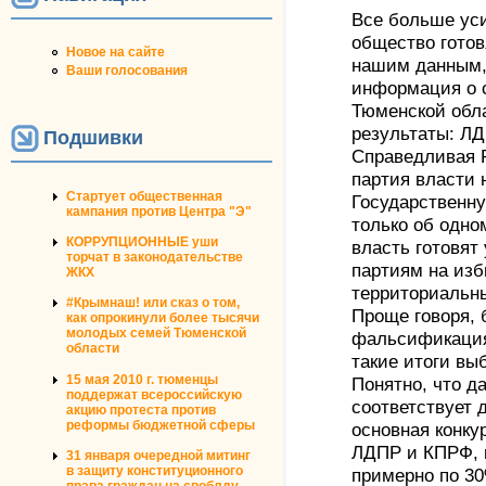
Все больше ус
общество гото
Новое на сайте
нашим данным,
Ваши голосования
информация о 
Тюменской обл
результаты: ЛД
Подшивки
Справедливая Р
партия власти 
Стартует общественная
Государственну
кампания против Центра "Э"
только об одно
КОРРУПЦИОННЫЕ уши
власть готовят
торчат в законодательстве
партиям на изб
ЖКХ
территориальн
#Крымнаш! или сказ о том,
Проще говоря, 
как опрокинули более тысячи
молодых семей Тюменской
фальсификация,
области
такие итоги вы
15 мая 2010 г. тюменцы
Понятно, что д
поддержат всероссийскую
соответствует 
акцию протеста против
реформы бюджетной сферы
основная конку
ЛДПР и КПРФ, к
31 января очередной митинг
в защиту конституционного
примерно по 30