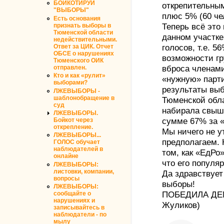
БОЙКОТИРУЙ
открепительны
"ВЫБОРЫ"
плюс 5% (60 че
Есть основания
признать выборы в
Теперь всё это
Тюменской области
данном участке
недействительными.
Ответ за ЦИК. Отчет
голосов, т.е. 5
ОБСЕ о нарушениях
возможности г
Тюменского ОИК
отправлен.
вброса членам
Кто и как «рулит»
«нужную» парт
выборами?
результаты выб
ЛЖЕВЫБОРЫ -
шаблонобращение в
Тюменской обла
суд
набирала свыше
ЛЖЕВЫБОРЫ.
Бойкот через
сумме 67% за «
открепление.
Мы ничего не у
ЛЖЕВЫБОРЫ...
предполагаем. 
ГОЛОС обучает
наблюдателей в
том, как «ЕдРо
онлайне
что его популяр
ЛЖЕВЫБОРЫ:
листовки, компании,
Да здравствует
вопросы
выборы!
ЛЖЕВЫБОРЫ:
сообщайте о
ПОБЕДИЛА ДЕМ
нарушениях и
Жуликов)
записывайтесь в
наблюдатели - по
мылу