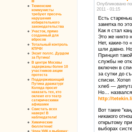
III
Опубликовано п
Тюменские
2011 - 01:15
коммунисты
требуют пресечь
Есть стареньк
нарушения
избирательного
заметка по эт
законодательства
Как я стал ка
Участок, прямо
созданный для
Это же никто н
вбросов
Нет, какие-то
Тотальный контроль
шли давно. Но
КПРФ!
Экзит поллс. Дурдом
Принцип такой
за Путина!
службы не отк
В центре Москвы
задержаны более 10
включен в сп
участников акции
за сутки до с
протеста
списки. Хотел
Поддерживающий
Путина драматург
хлеб — депута
Коляда просит
Но… назвался 
наказать тех, кто
оклеил его театр
http://tetekin
сатирическими
афишами
Свистать всех
Вот такие "ка
наверх! В
никакого отнош
наблюдатели!
открытому пр
Химические
бюллетени!
выборах систе
Член УИК о выборах: