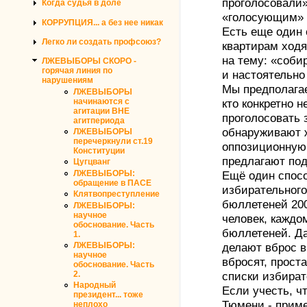
проголосовали
Когда судья в доле
«голосующим» 
КОРРУПЦИЯ... а без нее никак
Есть еще один 
Легко ли создать профсоюз?
квартирам ходя
на тему: «соби
ЛЖЕВЫБОРЫ СКОРО -
горячая линия по
и настоятельно
нарушениям
Мы предполагае
ЛЖЕВЫБОРЫ
начинаются с
кто конкретно 
агитации ВНЕ
проголосовать 
агитпериода
обнаруживают ж
ЛЖЕВЫБОРЫ
перечеркнули ст.19
оппозиционную
Конституции
предлагают по
Цугцванг
ЛЖЕВЫБОРЫ:
Ещё один спос
обращение в ПАСЕ
избирательного
Клятвопреступление
бюллетеней 200
ЛЖЕВЫБОРЫ:
научное
человек, каждо
обоснование. Часть
бюллетеней. Да
1.
ЛЖЕВЫБОРЫ:
делают вброс в 
научное
вбросят, прост
обоснование. Часть
2.
списки избират
Народный
Если учесть, ч
президент... тоже
Тюмени - приме
неплохо