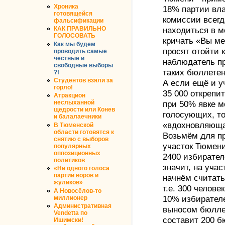
Хроника
18% партии вла
готовящейся
комиссии всегд
фальсификации
КАК ПРАВИЛЬНО
находиться в м
ГОЛОСОВАТЬ
кричать «Вы ме
Как мы будем
просят отойти 
проводить самые
честные и
наблюдатель п
свободные выборы
таких бюллетен
?!
Студентов взяли за
А если ещё и у
горло!
35 000 открепи
Атракцион
неслыханной
при 50% явке м
щедрости или Конев
голосующих, то
и балалаечники
«вдохновляюща
В Тюменской
области готовятся к
Возьмём для п
снятию с выборов
участок Тюмени
популярных
оппозиционных
2400 избирател
политиков
значит, на учас
«Ни одного голоса
партии воров и
начнём считать
жуликов»
т.е. 300 челове
А Новосёлов-то
миллионер
10% избирателе
Административная
выносом бюллет
Vendetta по
составит 200 б
Ишимски!