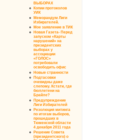
ВЫБОРАХ
Копии протоколов
УИК
Меморандум Лиги
Избирателей.
Мое заявление в ТИК
Новая Газета- Перед
запуском «Карты
нарушений» на
президентских
выборах у
ассоциации
«ГОЛОС»
потребовали
освободить офис
Новые странности
Подтасовки
очевидны даже
слепому. Кстати, где
бюллетени на
Брайле?
Предупреждение
Лиги Избирателей
Резолюция митинга
по итогам выборов,
прошедших в
Тюменской области
4 декабря 2011 года
Решение Совета
(президентского) о