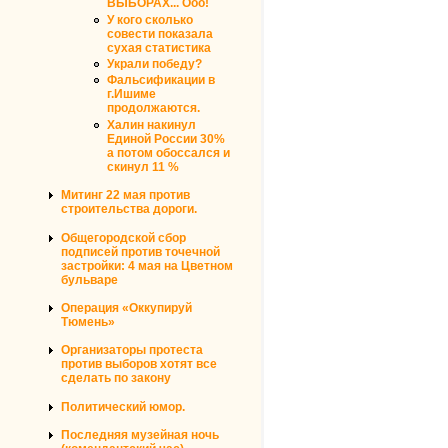
ВЫБОРАХ... Ооо!
У кого сколько
совести показала
сухая статистика
Украли победу?
Фальсификации в
г.Ишиме
продолжаются.
Халин накинул
Единой России 30%
а потом обоссался и
скинул 11 %
Митинг 22 мая против
строительства дороги.
Общегородской сбор
подписей против точечной
застройки: 4 мая на Цветном
бульваре
Операция «Оккупируй
Тюмень»
Организаторы протеста
против выборов хотят все
сделать по закону
Политический юмор.
Последняя музейная ночь