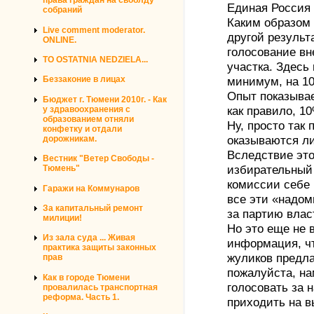
права граждан на своблду
Единая Россия 
собраний
Каким образом 
Live comment moderator.
другой результ
ONLINE.
голосование вн
TO OSTATNIA NEDZIELA...
участка. Здесь 
Беззаконие в лицах
минимум, на 1
Опыт показывае
Бюджет г. Тюмени 2010г. - Как
у здравоохранения с
как правило, 1
образованием отняли
Ну, просто так 
конфетку и отдали
дорожникам.
оказываются л
Вследствие это
Вестник "Ветер Свободы -
Тюмень"
избирательный 
комиссии себе 
Гаражи на Коммунаров
все эти «надом
За капитальный ремонт
за партию влас
милиции!
Но это еще не в
Из зала суда ... Живая
информация, чт
практика защиты законных
жуликов предла
прав
пожалуйста, на
Как в городе Тюмени
голосовать за 
провалилась транспортная
реформа. Часть 1.
приходить на в