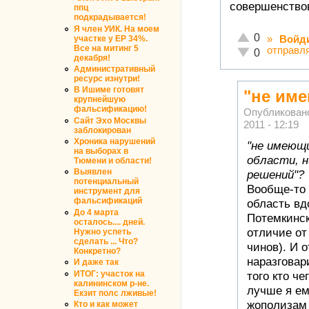
совершенство
ппц
подкрадывается!
Я член УИК. На моем
Отлично!
0
участке у ЕР 34%.
»
Войд
Все на митинг 5
отправл
Неадекватно!
0
декабря!
Административный
ресурс изнутри!
В Ишиме готовят
"не им
крупнейшую
фальсификацию!
Опубликован
Сайт Эхо Москвы
2011 - 12:19
заблокирован
Хроника нарушений
"не имеющи
на выборах в
области, 
Тюмени и области!
Выявлен
решений"?
потенциальный
Вообще-то
инструмент для
фальсификаций
область вд
До 4 марта
Потемкинск
осталось.... дней.
отличие от
Нужно успеть
сделать ... Что?
чинов). И 
Конкретно?
наразговар
И даже так
ИТОГ: участок на
того кто ч
калининском р-не.
лучше я ем
Екзит полс лживые!
жополизам
Кто и как может