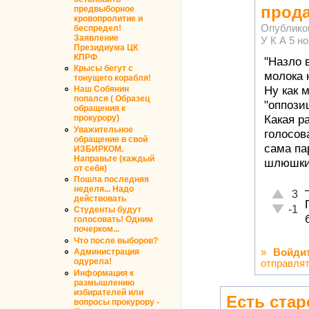
прода
предвыборное
кровопролитие и
Опублико
беспредел!
Заявление
У К А
5 но
Президиума ЦК
КПРФ
"Назло 
Крысы бегут с
молока н
тонущего корабля!
Наш Собянин
Ну как 
попался ( Образец
"оппози
обращения к
прокурору)
Какая р
Уважительное
голосов
обращение в свой
сама па
ИЗБИРКОМ.
Направьте (каждый
шлюшк
от себя)
Пошла последняя
неделя... Надо
Отлично
3
действовать
Неадекв
-1
Студенты будут
голосовать! Одним
почерком...
Что после выборов?
»
Войди
Администрация
одурела!
отправля
Информация к
размышлению
избирателей или
Есть стар
вопросы прокурору -