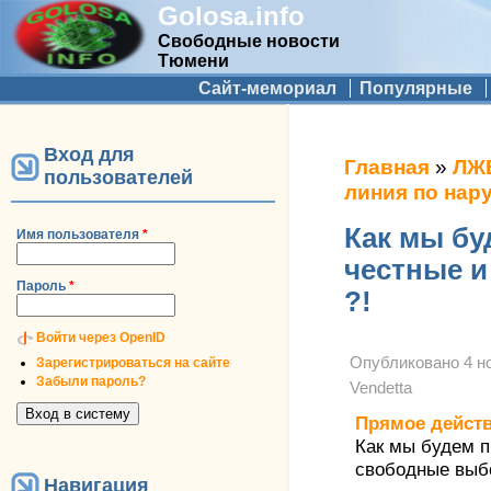
Golosa.info
Свободные новости
Тюмени
Дополнительное меню
Сайт-мемориал
Популярные
Вход для
Вы здесь
Главная
»
ЛЖ
пользователей
линия по нар
Как мы бу
Имя пользователя
*
честные 
Пароль
*
?!
Войти через OpenID
Опубликовано
4 н
Зарегистрироваться на сайте
Забыли пароль?
Vendetta
Прямое дейст
Как мы будем 
свободные выб
Навигация