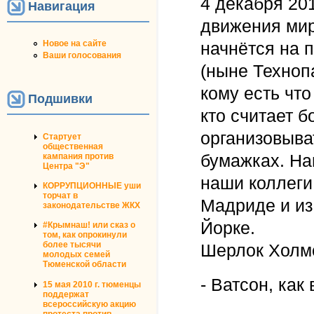
4 декабря 201
Навигация
движения ми
Новое на сайте
начнётся на 
Ваши голосования
(ныне Технопа
кому есть что
Подшивки
кто считает 
организовыват
Стартует
общественная
кампания против
бумажках. На
Центра "Э"
наши коллеги
КОРРУПЦИОННЫЕ уши
торчат в
Мадриде и из
законодательстве ЖКХ
Йорке.
#Крымнаш! или сказ о
том, как опрокинули
более тысячи
Шерлок Холмс
молодых семей
Тюменской области
- Ватсон, как
15 мая 2010 г. тюменцы
поддержат
всероссийскую акцию
протеста против