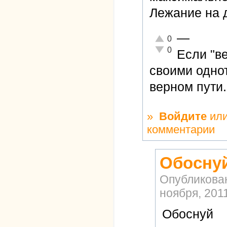
Лежание на д
—
Отлично!
0
Неадекватно!
0
Если "в
своими одно
верном пути.
»
Войдите
ил
комментарии
Обосну
Опубликова
ноября, 2011
Обоснуй