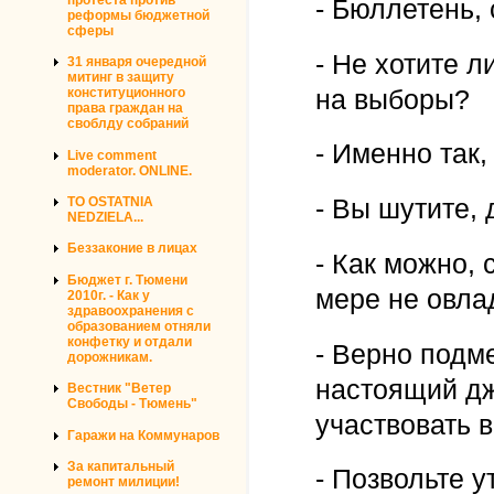
- Бюллетень,
реформы бюджетной
сферы
- Не хотите л
31 января очередной
митинг в защиту
на выборы?
конституционного
права граждан на
своблду собраний
- Именно так,
Live comment
moderator. ONLINE.
TO OSTATNIA
- Вы шутите, 
NEDZIELA...
Беззаконие в лицах
- Как можно, 
Бюджет г. Тюмени
мере не овла
2010г. - Как у
здравоохранения с
образованием отняли
конфетку и отдали
- Верно подме
дорожникам.
настоящий дж
Вестник "Ветер
Свободы - Тюмень"
участвовать в
Гаражи на Коммунаров
За капитальный
- Позвольте у
ремонт милиции!