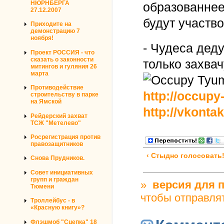
НЮРНБЕРГА
образованнее,
27.12.2007
будут участво
Приходите на
демонстрацию 7
ноября!
- Чудеса деду
Проект РОССИЯ - что
сказать о законности
только захвач
митингов и гуляния 26
марта
Противодействие
http://occupy
строительству в парке
на Ямской
http://vkonta
Рейдерский захват
ТСЖ "Метелево"
Росрегистрация против
правозащитников
‹ Стыдно голосовать
Снова Прудников.
Совет инициативных
групп и граждан
»
версия для 
Тюмени
чтобы отправля
Троллейбус - в
«Красную книгу»?
Флэшмоб "Сцепка" 18