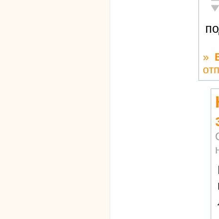
Не
по
»
от