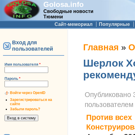
Golosa.info
Свободные новости
Тюмени
Дополнительное меню
Сайт-мемориал
Популярные
Вход для
Вы здесь
Главная
»
О
пользователей
Шерлок Х
Имя пользователя
*
рекоменд
Пароль
*
Войти через OpenID
Опубликовано
Зарегистрироваться на
пользователе
сайте
Забыли пароль?
Против всех
Конструиров