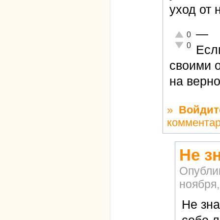
уход от 
—
Отлично!
0
Неадекватно!
0
Есл
своими 
на верно
»
Войдит
коммента
Не зн
Опубли
ноября,
Не зна