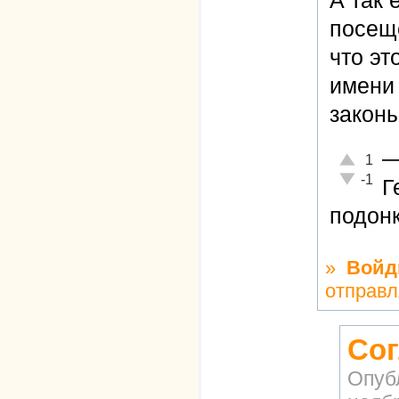
А так 
посеще
что эт
имени 
законы
Отлично!
1
Неадекват
-1
Г
подонк
»
Войд
отправл
Со
Опуб