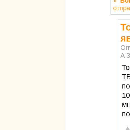
»
Во
отпра
То
я
Оп
А
3
То
ТВ
по
10
мн
по
От