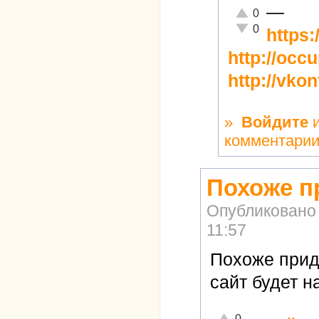
—
Отлично!
0
Неадекватно!
0
https
http://occ
http://vko
»
Войдите
комментари
Похоже п
Опубликовано
11:57
Похоже придё
сайт будет н
Отлично!
0