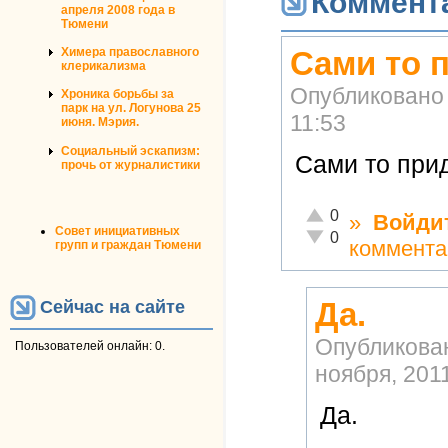
Коммент
апреля 2008 года в
Тюмени
Химера православного
Сами то 
клерикализма
Опубликовано
Хроника борьбы за
парк на ул. Логунова 25
11:53
июня. Мэрия.
Социальный эскапизм:
Сами то при
прочь от журналистики
Отлично!
0
»
Войди
Совет инициативных
Неадекватно!
0
коммента
групп и граждан Тюмени
Да.
Сейчас на сайте
Опубликова
Пользователей онлайн: 0.
ноября, 2011
Да.