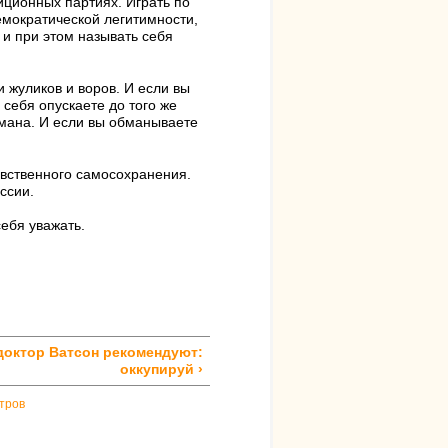
иционных партиях. Играть по
емократической легитимности,
и при этом называть себя
 жуликов и воров. И если вы
 себя опускаете до того же
бмана. И если вы обманываете
равственного самосохранения.
ссии.
себя уважать.
доктор Ватсон рекомендуют:
оккупируй ›
тров