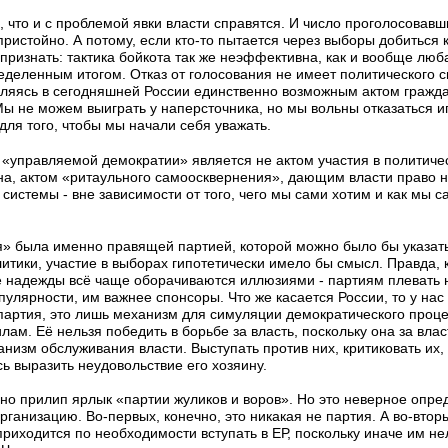
, что и с проблемой явки власти справятся. И число проголосовавш
ристойно. А потому, если кто-то пытается через выборы добиться к
 признать: тактика бойкота так же неэффективна, как и вообще люб
ределенным итогом. Отказ от голосования не имеет политического 
ляясь в сегодняшней России единственно возможным актом гражда
ы не можем выиграть у наперсточника, но мы вольны отказаться игр
ля того, чтобы мы начали себя уважать.
 «управляемой демократии» является не актом участия в политичес
а, актом «ритаульного самоосквернения», дающим власти право н
 системы - вне зависимости от того, чего мы сами хотим и как мы 
» была именно правящей партией, которой можно было бы указать
итики, участие в выборах гипотетически имело бы смысл. Правда, 
 надежды всё чаще оборачиваются иллюзиями - партиям плевать н
пулярности, им важнее спонсоры. Что же касается России, то у на
артия, это лишь механизм для симуляции демократического проце
м. Её нельзя победить в борьбе за власть, поскольку она за влас
низм обслуживания власти. Выступать против них, критиковать их, э
ь выразить неудовольствие его хозяину.
но прилип ярлык «партии жуликов и воров». Но это неверное опре
анизацию. Во-первых, конечно, это никакая не партия. А во-втор
приходится по необходимости вступать в ЕР, поскольку иначе им не