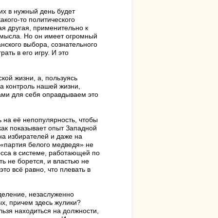
их в нужный день будет
акого-то политического
ая другая, применительно к
смысла. Но он имеет огромный
нского выбора, сознательного
ать в его игру. И это
кой жизни, а, пользуясь
а контроль нашей жизни,
сами для себя оправдываем это
 на её непопулярность, чтобы
как показывает опыт Западной
а избирателей и даже на
с «партия белого медведя» не
сса в системе, работающей по
ть не борется, и властью не
то всё равно, что плевать в
деление, незаслуженно
ых, причем здесь жулики?
льзя находиться на должности,