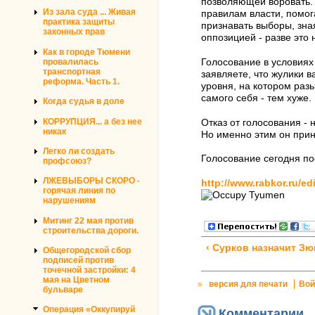
позволяющей воровать. 
Из зала суда ... Живая
правилам власти, помог
практика защиты
признавать выборы, зна
законных прав
оппозицией - разве это
Как в городе Тюмени
провалилась
Голосование в условиях
транспортная
заявляете, что жулики в
реформа. Часть 1.
уровня, на котором раз
самого себя - тем хуже.
Когда судья в доле
КОРРУПЦИЯ... а без нее
Отказ от голосования - 
никак
Но именно этим он при
Легко ли создать
Голосование сегодня пос
профсоюз?
ЛЖЕВЫБОРЫ СКОРО -
http://www.rabkor.ru/ed
горячая линия по
нарушениям
Митинг 22 мая против
строительства дороги.
‹ Сурков назначит З
Общегородской сбор
подписей против
точечной застройки: 4
мая на Цветном
»
версия для печати
Вой
бульваре
Операция «Оккупируй
Комментарии