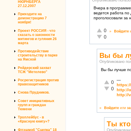
Опубликовано польз
НЮРНБЕРГА
27.12.2007
Вчера в программе
ведется работа по
Приходите на
проголосовали за н
демонстрацию 7
ноября!
Отлично!
0
Проект РОССИЯ - что
»
Войдите
сказать о законности
Неадекватно!
0
митингов и гуляния 26
марта
Противодействие
Вы бы л
строительству в парке
на Ямской
Опубликовано по
Рейдерский захват
Вы бы лучше по
ТСЖ "Метелево"
—
Росрегистрация против
Отлично!
0
правозащитников
https:
Неадекватно!
0
http:/
Снова Прудников.
http:/
Совет инициативных
групп и граждан
»
Войдите
или
за
Тюмени
Троллейбус - в
«Красную книгу»?
Ты кто
Флэшмоб "Сцепка" 18
Опубликован