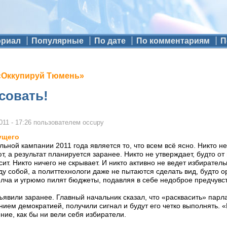
ориал
Популярные
По дате
По комментариям
П
«Оккупируй Тюмень»
совать!
011 - 17:26
пользователем
occupy
ущего
ьной кампании 2011 года является то, что всем всё ясно. Никто н
, а результат планируется заранее. Никто не утверждает, будто от
сит. Никто ничего не скрывает. И никто активно не ведет избирател
у собой, а политтехнологи даже не пытаются сделать вид, будто о
лча и угрюмо пилят бюджеты, подавляя в себе недоброе предчувстви
явили заранее. Главный начальник сказал, что «расквасить» парлам
ем демократией, получили сигнал и будут его четко выполнять. «
ие, как бы ни вели себя избиратели.