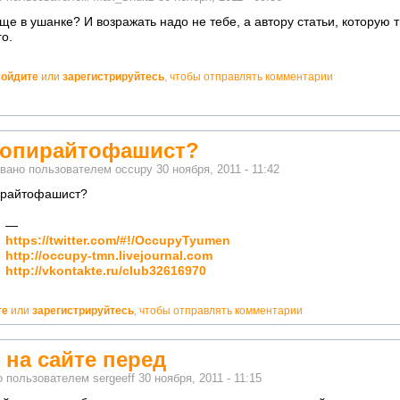
ще в ушанке? И возражать надо не тебе, а автору статьи, которую т
о.
ойдите
или
зарегистрируйтесь
, чтобы отправлять комментарии
но!
копирайтофашист?
вано пользователем
occupy
30 ноября, 2011 - 11:42
ирайтофашист?
—
но!
https://twitter.com/#!/OccupyTyumen
кватно!
http://occupy-tmn.livejournal.com
http://vkontakte.ru/club32616970
те
или
зарегистрируйтесь
, чтобы отправлять комментарии
 на сайте перед
о пользователем
sergeeff
30 ноября, 2011 - 11:15