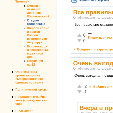
Тюмень»
Сурков
назначит
Все правиль
Зюганова
Жириновским?
Опубликовано пользова
Стыдно
голосовать!
Все правильно сказано
Шерлок Холмс
и доктор
—
Отлично!
0
Ватсон
Пишу для тех
рекомендуют:
Неадекватно!
0
оккупируй
Встречаемся
»
Войдите
или
зарегистр
в воскресенье
в два часа
дня!
Оккупация 9-
Очень выгод
на-12
Опубликовано пользова
Организаторы
протеста против
Очень выгодная позици
выборов хотят все
сделать по закону
Отлично!
2
»
Войдите
или
Политический юмор.
Неадекватно!
-1
Последняя музейная
ночь (комендантский
час)
Вчера в п
ПРИГОВОР