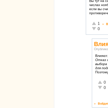
Вы тут на 
числах нояб
если вы сч
противореч
Отлично!
1
»
В
Неадекват
0
Влия
Опублико
Влияют.
Отказ 
выбора
для по
Поэтому
Отлич
0
Неаде
0
»
Войди