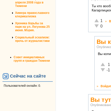
апреля 2008 года в
Тюмени
Ты кто вооб
Кагарлицког
Химера православного
клерикализма
Отлично!
1
»
В
Хроника борьбы за
Неадекват
0
парк на ул. Логунова 25
июня. Мэрия.
Социальный эскапизм:
Вы 
прочь от журналистики
Опублико
Вы коп
Совет инициативных
групп и граждан Тюмени
Отлич
1
Неаде
-1
Сейчас на сайте
Пользователей онлайн: 0.
»
Войди
Вы тут
Опубликован