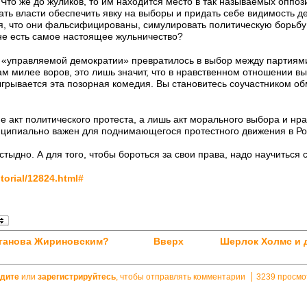
Что же до жуликов, то им находится место в так называемых оппоз
ать власти обеспечить явку на выборы и придать себе видимость д
я, что они фальсифицированы, симулировать политическую борьбу 
 не есть самое настоящее жульничество?
 «управляемой демократии» превратилось в выбор между партиями
ам милее воров, это лишь значит, что в нравственном отношении вы
ыгрывается эта позорная комедия. Вы становитесь соучастником о
не акт политического протеста, а лишь акт морального выбора и н
нципиально важен для поднимающегося протестного движения в Ро
тыдно. А для того, чтобы бороться за свои права, надо научиться 
itorial/12824.html#
юганова Жириновским?
Вверх
Шерлок Холмс и 
дите
или
зарегистрируйтесь
, чтобы отправлять комментарии
3239 просмо