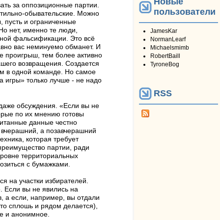
Новые
ать за оппозиционные партии.
пользователи
нтильно-обывательские. Можно
, пусть и ограниченные
Но нет, именно те люди,
JamesKar
жной фальсификации. Это всё
NormanLearf
авно вас неминуемо обманет. И
Michaelsmimb
е проигрыш, тем более активно
RobertBaill
вашего возвращения. Создается
TyroneBog
ом в одной команде. Но самое
а игры» только лучше - не надо
RSS
 даже обсуждения. «Если вы не
торые по их мнению готовы
считанные данные честно
 вчерашний, а позавчерашний
ехника, которая требует
преимущество партии, ради
уровне территориальных
озиться с бумажками.
ся на участки избирателей.
. Если вы не явились на
, а если, например, вы отдали
то сплошь и рядом делается),
ое и анонимное.