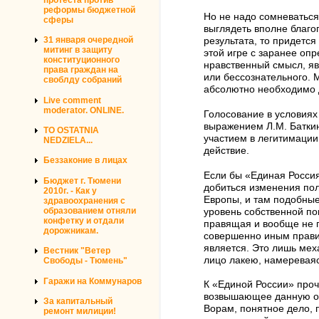
реформы бюджетной
Но не надо сомневаться
сферы
выглядеть вполне благоп
31 января очередной
результата, то придется
митинг в защиту
этой игре с заранее оп
конституционного
нравственный смысл, яв
права граждан на
или бессознательного. М
своблду собраний
абсолютно необходимо д
Live comment
moderator. ONLINE.
Голосование в условиях
выражением Л.М. Баткин
TO OSTATNIA
участием в легитимации
NEDZIELA...
действие.
Беззаконие в лицах
Если бы «Единая Россия
Бюджет г. Тюмени
добиться изменения пол
2010г. - Как у
Европы, и там подобные
здравоохранения с
образованием отняли
уровень собственной по
конфетку и отдали
правящая и вообще не п
дорожникам.
совершенно иным правила
является. Это лишь меха
Вестник "Ветер
лицо лакею, намереваяс
Свободы - Тюмень"
Гаражи на Коммунаров
К «Единой России» проч
возвышающее данную орг
За капитальный
Ворам, понятное дело, 
ремонт милиции!