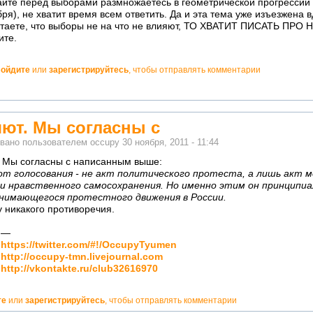
сайте перед выборами размножаетесь в геометрической прогрессии 
ря), не хватит время всем ответить. Да и эта тема уже изъезжена в
итаете, что выборы не на что не влияют, ТО ХВАТИТ ПИСАТЬ ПР
ите.
ойдите
или
зарегистрируйтесь
, чтобы отправлять комментарии
но!
ют. Мы согласны с
вано пользователем
occupy
30 ноября, 2011 - 11:44
 Мы согласны с написанным выше:
от голосования - не акт политического протеста, а лишь акт 
 и нравственного самосохранения. Но именно этим он принципиа
днимающегося протестного движения в России.
 никакого противоречия.
—
но!
https://twitter.com/#!/OccupyTyumen
кватно!
http://occupy-tmn.livejournal.com
http://vkontakte.ru/club32616970
те
или
зарегистрируйтесь
, чтобы отправлять комментарии