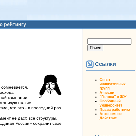
о рейтингу
Форма поиска
Поиск
Ссылки
Совет
инициативных
е сомневается,
групп
 исхода
А-песни
"Голоса" в ЖЖ
ьной кампании.
Свободный
рганизуют какие-
университет
е, что это - в последний раз.
Права работника
Автономное
Действие
ент не даст, все структуры,
Единая Россия» сохранит свое