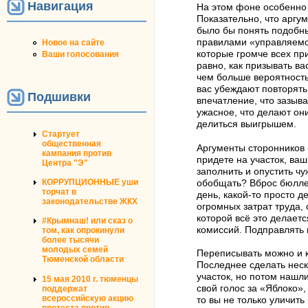
Навигация
На этом фоне особенно 
Показательно, что аргу
было бы понять подобны
правилами «управляемой
Новое на сайте
которые громче всех пр
Ваши голосования
равно, как призывать в
чем больше вероятность
вас убеждают повторять 
Подшивки
впечатление, что зазыв
ужасное, что делают они
делиться выигрышем.
Стартует
общественная
Аргументы сторонников 
кампания против
придете на участок, ва
Центра "Э"
заполнить и опустить ч
КОРРУПЦИОННЫЕ уши
обобщать? Вброс бюллет
торчат в
день, какой-то просто 
законодательстве ЖКХ
огромных затрат труда,
которой всё это делает
#Крымнаш! или сказ о
комиссий. Подправлять 
том, как опрокинули
более тысячи
молодых семей
Переписывать можно и к
Тюменской области
Последнее сделать неск
участок, но потом нашл
15 мая 2010 г. тюменцы
свой голос за «Яблоко»
поддержат
всероссийскую акцию
то вы не только уличить
протеста против