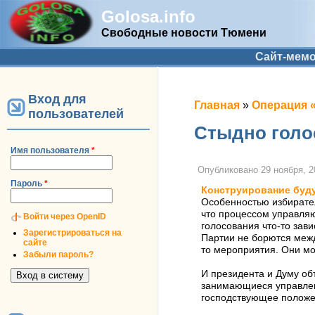
Golosa.info
Свободные новости Тюмени
Дополнительное меню
Сайт-мем
Вход для
Вы здесь
Главная
»
Операция 
пользователей
Стыдно голо
Имя пользователя
*
Опубликовано
29 ноября, 2
Пароль
*
Конструирование буд
Особенностью избирател
что процессом управляют
Войти через OpenID
голосования что-то зави
Зарегистрироваться на
Партии не борются межд
сайте
то мероприятия. Они мо
Забыли пароль?
И президента и Думу объ
занимающиеся управлени
господствующее положен