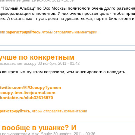
ователем
sergeeff
29 ноября, 2011 - 18:59
 "Полный Альбац" по Эхо Москвы политологи очень долго разъясня
 деморализации оппонентов. У них очень простая цель - чтобы при
их. А остальные - пусть дома на диване лежат, портят биллютени и 
или
зарегистрируйтесь
, чтобы отправлять комментарии
учше по конкретным
льзователем
occupy
30 ноября, 2011 - 01:42
 конкретным пунктам возразили, чем конспирологию наводить.
//twitter.com/#!/OccupyTyumen
/occupy-tmn.livejournal.com
/vkontakte.ru/club32616970
регистрируйтесь
, чтобы отправлять комментарии
 вообще в ушанке? И
о пользователем
Max_Shultz
30 ноября, 2011 - 09:36