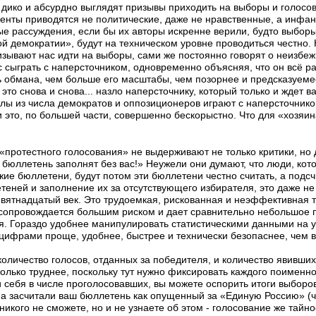
дико и абсурдно выглядят призывы приходить на выборы и голосов
менты приводятся не политические, даже не нравственные, а инфа
е рассуждения, если бы их авторы искренне верили, будто выборы
 демократии», будут на техническом уровне проводиться честно. 
изывают нас идти на выборы, сами же постоянно говорят о неизбе
ас сыграть с наперсточником, одновременно объясняя, что он всё р
 обмана, чем больше его масштабы, чем позорнее и предсказуеме
это снова и снова... назло наперсточнику, который только и ждет 
алы из числа демократов и оппозиционеров играют с наперсточник
 это, по большей части, совершенно бескорыстно. Что для «хозяин
«протестного голосования» не выдерживают не только критики, но
ш бюллетень заполнят без вас!» Неужели они думают, что люди, ко
ужие бюллетени, будут потом эти бюллетени честно считать, а под
еней и заполнение их за отсутствующего избирателя, это даже не
девятнадцатый век. Это трудоемкая, рискованная и неэффективная т
 сопровождается большим риском и дает сравнительно небольшое 
ся. Гораздо удобнее манипулировать статистическими данными на 
цифрами проще, удобнее, быстрее и технически безопаснее, чем в
оличество голосов, отданных за победителя, и количество явивших
олько труднее, поскольку тут нужно фиксировать каждого поименно
и себя в числе проголосовавших, вы можете оспорить итоги выборов
, а засчитали ваш бюллетень как опущенный за «Единую Россию» (ч
 никого не сможете, но и не узнаете об этом - голосование же тайн