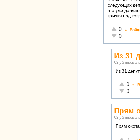
следующих депу
что уже должно
грызня под ков
Отлично!
0
»
Войд
Неадекватно!
0
Из 31 
Опубликован
Из 31 депу
Отлично!
0
»
В
Неадекват
0
Прям о
Опубликован
Прям охота
Отлично!
0