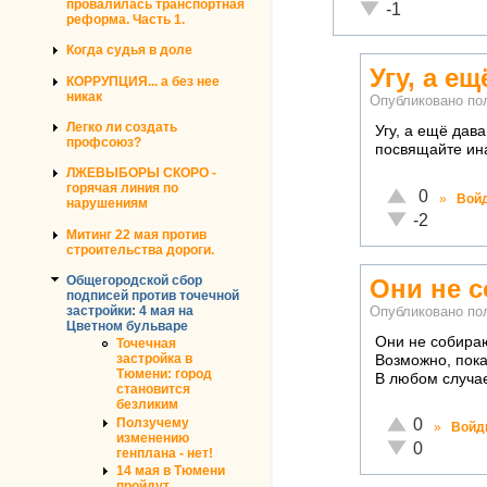
провалилась транспортная
Неадекватно!
-1
реформа. Часть 1.
Когда судья в доле
Угу, а е
КОРРУПЦИЯ... а без нее
никак
Опубликовано по
Легко ли создать
Угу, а ещё дав
профсоюз?
посвящайте ина
ЛЖЕВЫБОРЫ СКОРО -
горячая линия по
Отлично!
0
»
Вой
нарушениям
Неадекватно!
-2
Митинг 22 мая против
строительства дороги.
Общегородской сбор
Они не с
подписей против точечной
застройки: 4 мая на
Опубликовано по
Цветном бульваре
Они не собираю
Точечная
застройка в
Возможно, пока
Тюмени: город
В любом случае
становится
безликим
Отлично!
Ползучему
0
»
Войд
изменению
Неадекватно!
0
генплана - нет!
14 мая в Тюмени
пройдут