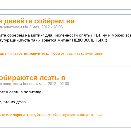
щё давайте собёрем на
льзователем
ula
3 мая, 2012 - 18:05
айте собёрем на митинг для численности опять ЛГБТ, ну и можно всех
угурации,пусть так и зовётся митинг НЕДОВОЛЬНЫХ!:)
дите
или
зарегистрируйтесь
, чтобы отправлять комментарии
обираются лезть в
льзователем
kender
4 мая, 2012 - 02:08
тся лезть в политику.
.
, это их дело.
ите
или
зарегистрируйтесь
, чтобы отправлять комментарии