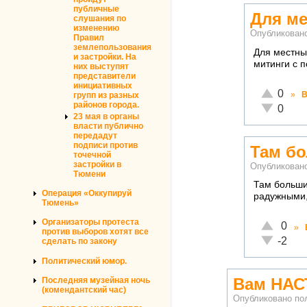
публичные
Для ме
слушания по
изменению
Опубликован
Правил
землепользования
Для местны
и застройки. На
митинги с 
них выступят
представители
инициативных
Отлично!
0
»
В
групп из разных
районов города.
Неадекват
0
23 мая в органы
власти публично
передадут
подписи против
Там б
точечной
застройки в
Опубликован
Тюмени
Там больши
Операция «Оккупируй
радужными,
Тюмень»
Организаторы протеста
Отлично!
0
»
против выборов хотят все
Неадекват
-2
сделать по закону
Политический юмор.
Вам НАС
Последняя музейная ночь
(комендантский час)
Опубликовано по