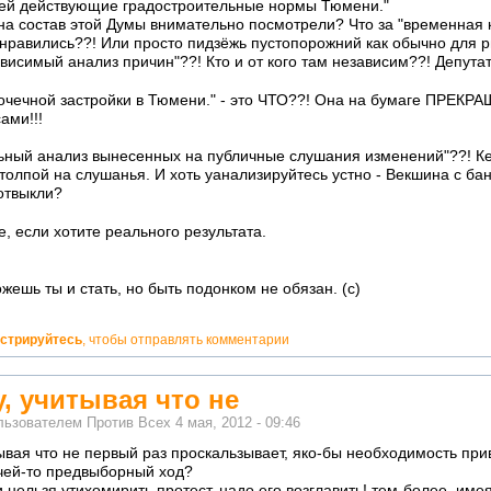
ей действующие градостроительные нормы Тюмени."
на состав этой Думы внимательно посмотрели? Что за "временная 
нравились??! Или просто пидзёжь пустопорожний как обычно для р
висимый анализ причин"??! Кто и от кого там независим??! Депута
очечной застройки в Тюмени." - это ЧТО??! Она на бумаге ПРЕКР
ами!!!
льный анализ вынесенных на публичные слушания изменений"??! К
 толпой на слушанья. И хоть уанализируйтесь устно - Векшина с ба
отвыкли?
, если хотите реального результата.
жешь ты и стать, но быть подонком не обязан. (с)
истрируйтесь
, чтобы отправлять комментарии
, учитывая что не
льзователем
Против Всех
4 мая, 2012 - 09:46
ывая что не первый раз проскальзывает, яко-бы необходимость при
 чей-то предвыборный ход?
 нельзя утихомирить протест, надо его возглавить! тем-более, име