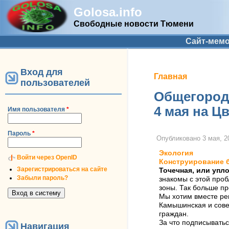
Golosa.info
Свободные новости Тюмени
Дополнительное меню
Сайт-мем
Вход для
Вы здесь
Главная
пользователей
Общегородс
4 мая на Ц
Имя пользователя
*
Пароль
*
Опубликовано
3 мая, 2
Экология
Войти через OpenID
Конструирование 
Зарегистрироваться на сайте
Точечная, или упл
Забыли пароль?
знакомы с этой про
зоны. Так больше пр
Мы хотим вместе ре
Камышинская и сове
граждан.
За что подписывать
Навигация