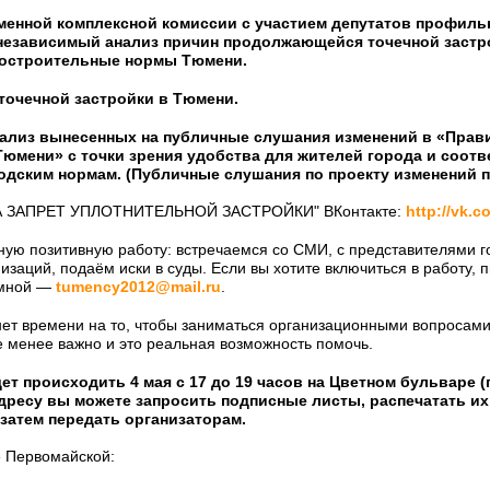
еменной комплексной комиссии с участием депутатов профил
 независимый анализ причин продолжающейся точечной заст
остроительные нормы Тюмени.
 точечной застройки в Тюмени.
нализ вынесенных на публичные слушания изменений в «Прав
Тюмени» с точки зрения удобства для жителей города и соотв
дским нормам. (Публичные слушания по проекту изменений пр
А ЗАПРЕТ УПЛОТНИТЕЛЬНОЙ ЗАСТРОЙКИ" ВКонтакте:
http://vk.
ную позитивную работу: встречаемся со СМИ, с представителями г
заций, подаём иски в суды. Если вы хотите включиться в работу,
ёмной —
tumency2012@mail.ru
.
нет времени на то, чтобы заниматься организационными вопросами
е менее важно и это реальная возможность помочь.
т происходить 4 мая с 17 до 19 часов на Цветном бульваре (п
ресу вы можете запросить подписные листы, распечатать их
 затем передать организаторам.
е Первомайской: