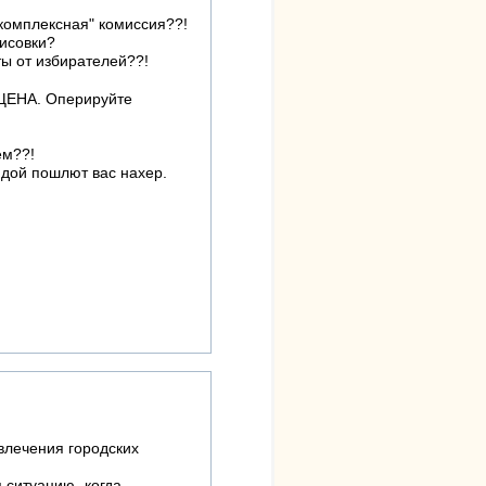
комплексная" комиссия??!
исовки?
ты от избирателей??!
АЩЕНА. Оперируйте
ем??!
ндой пошлют вас нахер.
влечения городских
я ситуацию -когда