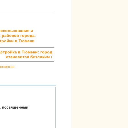
лепользования и
 районов города.
стройки в Тюмени
астройка в Тюмени: город
становится безликим ›
росмотра
и. посвященный