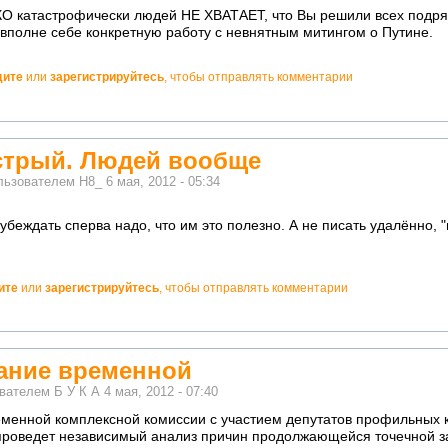
катастрофически людей НЕ ХВАТАЕТ, что Вы решили всех подряд 
вполне себе конкретную работу с невнятным митингом о Путине.
дите
или
зарегистрируйтесь
, чтобы отправлять комментарии
стрый. Людей вообще
льзователем
H8_
6 мая, 2012 - 05:34
беждать сперва надо, что им это полезно. А не писать удалённо, "п
ите
или
зарегистрируйтесь
, чтобы отправлять комментарии
дание временной
ователем
Б У К А
4 мая, 2012 - 07:40
ременной комплексной комиссии с участием депутатов профильных 
проведет независимый анализ причин продолжающейся точечной з