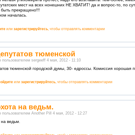
татских мест на всех нонешних НЕ ХВАТИТ! да и вопрос-то, по сути 
 быть прекращено!!!
ром началась.
ите
или
зарегистрируйтесь
, чтобы отправлять комментарии
депутатов тюменской
о пользователем
sergeeff
4 мая, 2012 - 11:10
татов тюменской городской думы, 30- едроссы. Комиссия хорошая 
ойдите
или
зарегистрируйтесь
, чтобы отправлять комментарии
но!
хота на ведьм.
о пользователем
Another Pill
4 мая, 2012 - 12:27
 на ведьм.