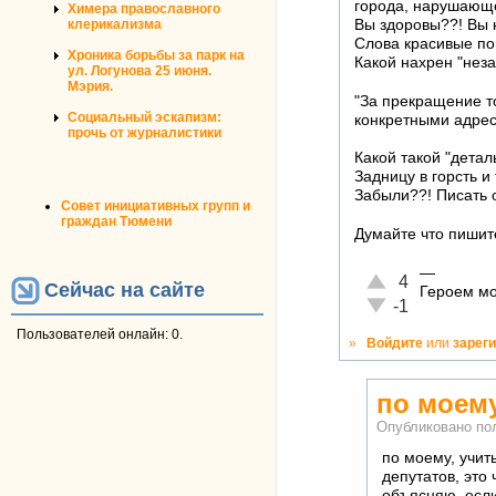
города, нарушающ
Химера православного
клерикализма
Вы здоровы??! Вы 
Слова красивые по
Хроника борьбы за парк на
Какой нахрен "неза
ул. Логунова 25 июня.
Мэрия.
"За прекращение т
Социальный эскапизм:
конкретными адрес
прочь от журналистики
Какой такой "дета
Задницу в горсть и
Забыли??! Писать 
Совет инициативных групп и
граждан Тюмени
Думайте что пишите
—
Отлично!
4
Сейчас на сайте
Героем мо
Неадекватно!
-1
Пользователей онлайн: 0.
»
Войдите
или
зарег
по моему
Опубликовано по
по моему, учит
депутатов, это
объясняю. если