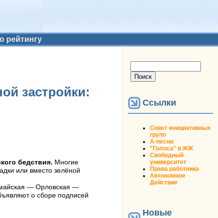
о рейтингу
Форма поиска
Поиск
ой застройки:
Ссылки
Совет инициативных
групп
А-песни
"Голоса" в ЖЖ
Свободный
университет
ского бедствия.
Многие
Права работника
адки или вместо зелёной
Автономное
Действие
омайская — Орловская —
бъявляют о сборе подписей
Новые