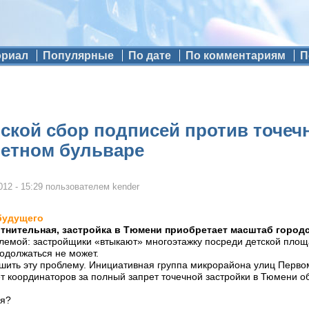
ориал
Популярные
По дате
По комментариям
П
кой сбор подписей против точечн
ветном бульваре
012 - 15:29
пользователем
kender
будущего
отнительная, застройка в Тюмени приобретает масштаб город
блемой: застройщики «втыкают» многоэтажку посреди детской площ
одолжаться не может.
шить эту проблему. Инициативная группа микрорайона улиц Перв
т координаторов за полный запрет точечной застройки в Тюмени о
ся?