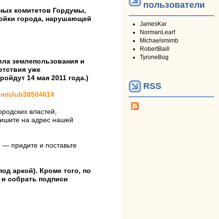
пользователи
ьных комитетов Гордумы,
ройки города, нарушающей
JamesKar
NormanLearf
Michaelsmimb
RobertBaill
TyroneBog
ила землепользования и
етствия уже
ойдут 14 мая 2011 года.)
RSS
com/club38504614
ородских властей,
 пишите на адрес нашей
 — придите и поставьте
од аркой). Кроме того, по
 и собрать подписи