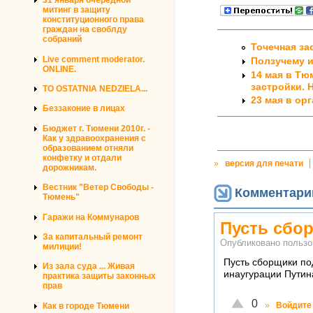
31 января очередной
митинг в защиту
конституционного права
граждан на своблду
собраний
Точечная за
Live comment moderator.
Ползучему и
ONLINE.
14 мая в Тю
застройки. 
TO OSTATNIA NEDZIELA...
23 мая в ор
Беззаконие в лицах
Бюджет г. Тюмени 2010г. -
Как у здравоохранения с
образованием отняли
конфетку и отдали
»
версия для печати
дорожникам.
Вестник "Ветер Свободы -
Комментари
Тюмень"
Гаражи на Коммунаров
Пусть сбо
За капитальный ремонт
Опубликовано польз
милиции!
Пусть сборщики по
Из зала суда ... Живая
инаугурации Путин
практика защиты законных
прав
Отлично!
0
»
Войдите
Как в городе Тюмени