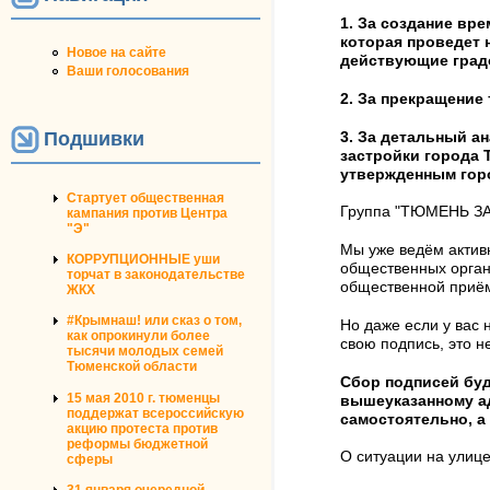
1. За создание вр
которая проведет
Новое на сайте
действующие град
Ваши голосования
2. За прекращение
Подшивки
3. За детальный а
застройки города 
утвержденным горо
Стартует общественная
Группа "ТЮМЕНЬ З
кампания против Центра
"Э"
Мы уже ведём актив
КОРРУПЦИОННЫЕ уши
общественных органи
торчат в законодательстве
общественной при
ЖКХ
#Крымнаш! или сказ о том,
Но даже если у вас 
как опрокинули более
свою подпись, это н
тысячи молодых семей
Тюменской области
Сбор подписей буде
15 мая 2010 г. тюменцы
вышеуказанному ад
поддержат всероссийскую
самостоятельно, а
акцию протеста против
реформы бюджетной
О ситуации на улиц
сферы