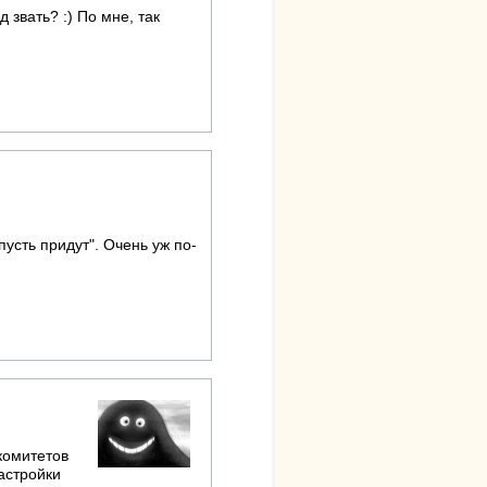
звать? :) По мне, так
усть придут". Очень уж по-
комитетов
астройки