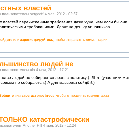
стных властей
о пользователем
sergeeff
4 мая, 2012 - 02:57
х властей перечисленные требования даже хуже, чем если бы они в
политическими требованиями. Давят на деньгу чиновников.
ойдите
или
зарегистрируйтесь
, чтобы отправлять комментарии
но!
ольшинство людей не
о пользователем
ula
4 мая, 2012 - 17:21
нство людей не собираются лезть в политику:). ЛГБТ(участники ми
совсем не собираются:).А для массовки сойдёт!:)
Войдите
или
зарегистрируйтесь
, чтобы отправлять комментарии
но!
ТОЛЬКО катастрофически
льзователем
Another Pill
4 мая, 2012 - 12:24