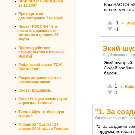
ПРИГОВОР НЮРНБЕРГА
Вам НАСТОЛЬКО 
27.12.2007
нельзя мешать 
Приходите на
демонстрацию 7 ноября!
Отлично!
1
»
Вой
Проект РОССИЯ - что
Неадекватно!
-1
сказать о законности
митингов и гуляния 26
марта
Экий шу
Противодействие
строительству в парке на
Опубликовано по
Ямской
Экий шустрый.
Рейдерский захват ТСЖ
Людей вообще у
"Метелево"
барски.
Росрегистрация против
правозащитников
Отлично!
1
»
Войд
Снова Прудников.
Неадекватно!
0
Совет инициативных групп
и граждан Тюмени
"1. За соз
Троллейбус - в «Красную
книгу»?
Опубликовано польз
Флэшмоб "Сцепка" 18
"1. За создание в
апреля 2008 года в Тюмени
Гордумы, которая 