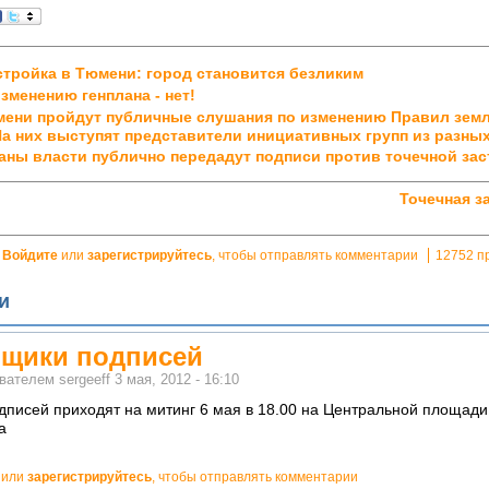
стройка в Тюмени: город становится безликим
зменению генплана - нет!
мени пройдут публичные слушания по изменению Правил зем
На них выступят представители инициативных групп из разных
ганы власти публично передадут подписи против точечной за
Точечная з
Войдите
или
зарегистрируйтесь
, чтобы отправлять комментарии
12752 п
и
рщики подписей
ователем
sergeeff
3 мая, 2012 - 16:10
дписей приходят на митинг 6 мая в 18.00 на Центральной площад
а
или
зарегистрируйтесь
, чтобы отправлять комментарии