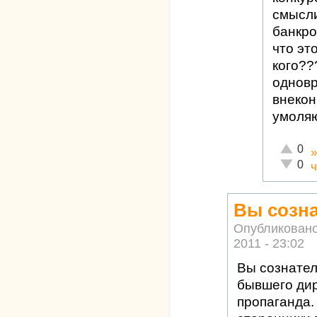
смысли
банкро
что эт
кого??
одновр
внекон
умоляю
Отлично
0
Неадекв
0
ч
Вы созна
Опубликован
2011 - 23:02
Вы сознател
бывшего ди
пропаганда.