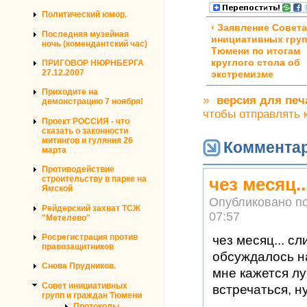
Политический юмор.
‹ Заявление Совета
Последняя музейная
инициативных груп
ночь (комендантский час)
Тюмени по итогам
круглого стола об
ПРИГОВОР НЮРНБЕРГА
27.12.2007
экстремизме
Приходите на
»
версия для печ
демонстрацию 7 ноября!
чтобы отправлять
Проект РОССИЯ - что
сказать о законности
митингов и гуляния 26
Коммента
марта
Противодействие
чез месяц.
строительству в парке на
Ямской
Опубликовано п
Рейдерский захват ТСЖ
07:57
"Метелево"
Росрегистрация против
чез месяц... с
правозащитников
обсуждалось на
Снова Прудников.
мне кажется лу
Совет инициативных
встречаться, ну
групп и граждан Тюмени
Протоколы