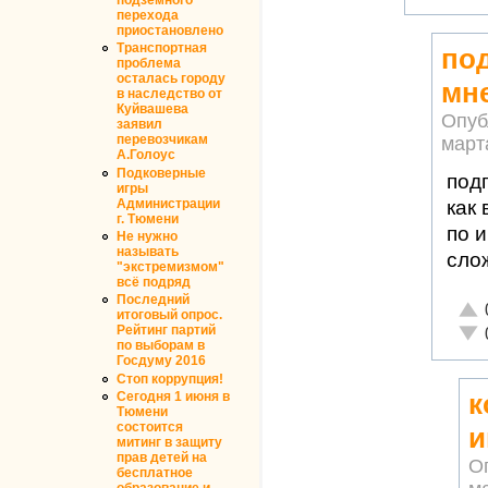
перехода
приостановлено
Транспортная
под
проблема
осталась городу
мн
в наследство от
Куйвашева
Опуб
заявил
перевозчикам
марта
А.Голоус
Подковерные
под
игры
Администрации
как
г. Тюмени
по 
Не нужно
называть
сло
"экстремизмом"
всё подряд
Последний
Отл
итоговый опрос.
Рейтинг партий
Неа
по выборам в
Госдуму 2016
Стоп коррупция!
к
Сегодня 1 июня в
Тюмени
состоится
и
митинг в защиту
прав детей на
О
бесплатное