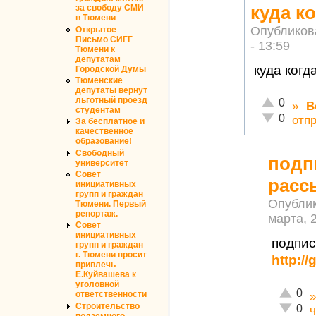
куда к
за свободу СМИ
в Тюмени
Опубликов
Открытое
Письмо СИГГ
- 13:59
Тюмени к
депутатам
куда когд
Городской Думы
Тюменские
депутаты вернут
льготный проезд
Отлично!
0
»
В
студентам
Неадекватн
0
отп
За бесплатное и
качественное
образование!
Свободный
подп
университет
Совет
расс
инициативных
групп и граждан
Опубли
Тюмени. Первый
репортаж.
марта, 2
Совет
инициативных
подпис
групп и граждан
г. Тюмени просит
http://
привлечь
Е.Куйвашева к
уголовной
Отлично
0
ответственности
Строительство
Неадекв
0
ч
подземного