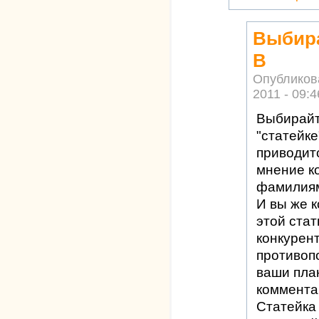
Выбира
В
Опубликов
2011 - 09:4
Выбирайт
"статейке
приводит
мнение к
фамилиям
И вы же 
этой ста
конкурент
противопо
ваши пла
комментар
Статейка 