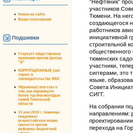
"Нефтяник" про
участников Сов
Новое на сайте
Тюмени. На нег
Ваши голосования
создающегося 
работников ави
инициативной г
Подшивки
строительной к
общественного 
Стартует общественная
тюменских садо
кампания против Центра
"Э"
участники, тепе
КОРРУПЦИОННЫЕ уши
сиггерами, это 
торчат в
законодательстве ЖКХ
языке, образов
Совета Инициат
#Крымнаш! или сказ о
том, как опрокинули
СИГГ.
более тысячи молодых
семей Тюменской
области
На собрании по
15 мая 2010 г. тюменцы
направлениям: 
поддержат
проектировании
всероссийскую акцию
протеста против
перехода на Гор
реформы бюджетной
сферы