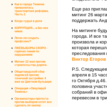
Как в городе Тюмени
провалилась
Еще раз пригла
транспортная реформа.
митинг 26 марта
Часть 1.
поддержать Анд
Когда судья в доле
КОРРУПЦИЯ... а без нее
На митинге буд
никак
города. И все т
Легко ли создать
произвола и кор
профсоюз?
которая перешла
ЛЖЕВЫБОРЫ СКОРО -
горячая линия по
преследования 
нарушениям
Виктор Егоров
Митинг 22 мая против
строительства дороги.
P.S. Следующее
Общегородской сбор
апреля в 15 час
подписей против
точечной застройки: 4
го Октября д.46
мая на Цветном бульваре
половина участ
Операция «Оккупируй
собраний в офис
Тюмень»
перевесом в три
Организаторы протеста
против выборов хотят все
сделать по закону