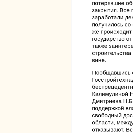
потерявшие об
закрытия. Все 
заработали ден
получилось со 
же происходит 
государство от
также заинтер
строительства 
вине.
Пообщавшись с
Госстройтехнад
беспрецедентн
Калимулиной Н
Дмитриева Н.Б
поддержкой вл
свободный дос
области, между
отказывают. В