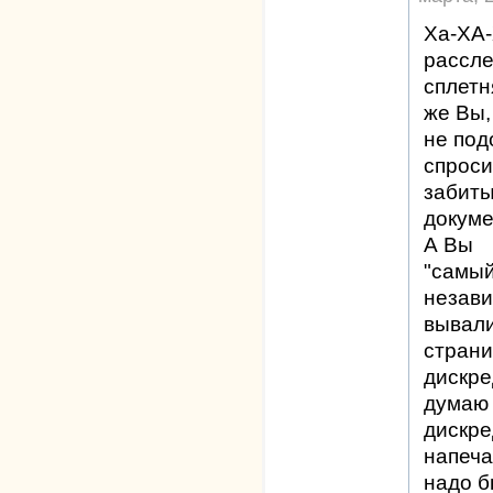
Ха-ХА-
рассле
сплетн
же Вы,
не под
спроси
забиты
докуме
А Вы
"самый
незав
вывали
страни
дискре
думаю 
дискре
напеча
надо б