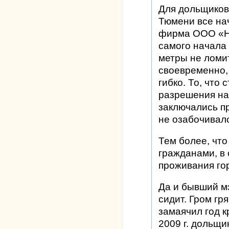
Для дольщиков 
Тюмени все на
фирма ООО «Н
самого начала
метры не ломи
своевременно,
гибко. То, что
разрешения на
заключались п
не озабочивало
Тем более, что
гражданами, в
проживания го
Да и бывший мэ
сидит. Гром гр
замаячил год к
2009 г. дольщи