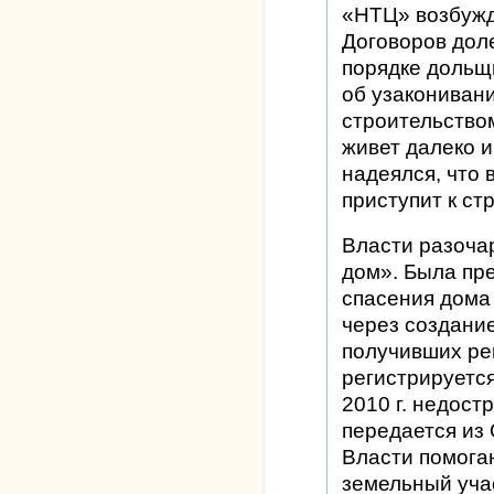
«НТЦ» возбужд
Договоров доле
порядке дольщ
об узакониван
строительством
живет далеко и
надеялся, что 
приступит к ст
Власти разочар
дом». Была пр
спасения дома 
через создани
получивших ре
регистрируетс
2010 г. недос
передается из
Власти помога
земельный уча