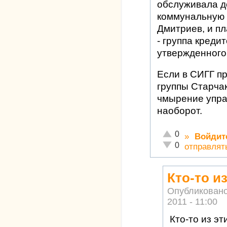
обслуживала до
коммунальную п
Дмитриев, и пл
- группа креди
утвержденного
Если в СИГГ п
группы Старча
чмырение упра
наоборот.
Отлично!
0
»
Войдит
Неадекватно!
0
отправлят
Кто-то и
Опубликован
2011 - 11:00
Кто-то из эт