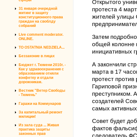
Открытого униве
протеста 4 март
31 января очередной
митинг в защиту
жителей улицы 
конституционного права
граждан на своблду
предпринимателя
собраний
Live comment moderator.
Затем подробно
ONLINE.
общей колонне 
TO OSTATNIA NEDZIELA...
инициативных г
Беззаконие в лицах
А закончили ст
Бюджет г. Тюмени 2010г. -
Как у здравоохранения с
марта в 17 часо
образованием отняли
конфетку и отдали
протест против
дорожникам.
Гариповой приз
Вестник "Ветер Свободы
преступником. А
- Тюмень"
создателей Сов
Гаражи на Коммунаров
самых активных 
За капитальный ремонт
милиции!
Совет будет до
Из зала суда ... Живая
фактов фальсиф
практика защиты
законных прав
следователь ФС