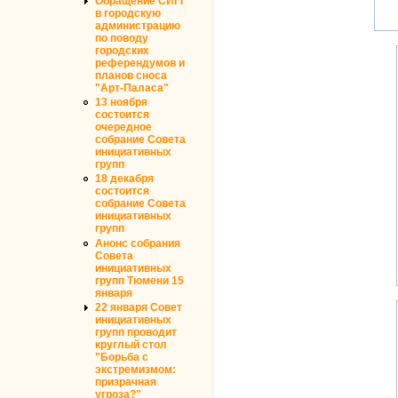
Обращение СИГГ
в городскую
администрацию
по поводу
городских
референдумов и
планов сноса
"Арт-Паласа"
13 ноября
состоится
очередное
собрание Совета
инициативных
групп
18 декабря
состоится
собрание Совета
инициативных
групп
Анонс собрания
Совета
инициативных
групп Тюмени 15
января
22 января Совет
инициативных
групп проводит
круглый стол
"Борьба с
экстремизмом:
призрачная
угроза?"