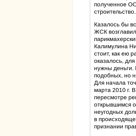
полученное О
строительство.
Казалось бы вс
ЖСК возглавил
парикмахерск
Калимулина Ни
стоит, как ею 
оказалось, дл
нужны деньги. 
подобных, но 
Для начала точ
марта 2010 г. 
пересмотре ре
открывшимся о
неугодных доль
в происходяще
признании прав