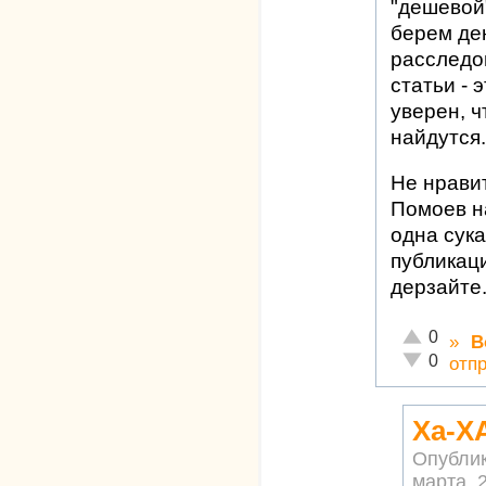
"дешевой"
берем де
расследо
статьи - 
уверен, ч
найдутся.
Не нравит
Помоев н
одна сука
публикаци
дерзайте
Отлично!
0
»
В
Неадекватн
0
отп
Ха-ХА
Опубли
марта, 2