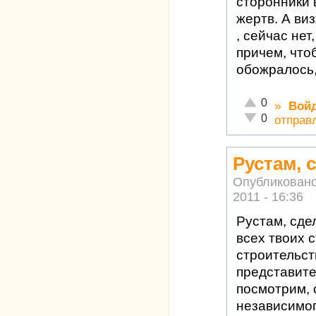
сторонники 
жертв. А ви
, сейчас не
причем, что
обожралось,
Отлично!
0
»
Вой
Неадекватно!
0
отправ
Рустам, 
Опубликован
2011 - 16:36
Рустам, сде
всех твоих 
строительст
представите
посмотрим, 
независимог