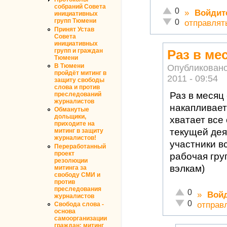
собраний Совета
Отлично!
0
»
Войдит
инициативных
Неадекватно!
групп Тюмени
0
отправлят
Принят Устав
Совета
инициативных
Раз в ме
групп и граждан
Тюмени
В Тюмени
Опубликован
пройдёт митинг в
2011 - 09:54
защиту свободы
слова и против
Раз в месяц
преследований
журналистов
накапливает
Обманутые
дольщики,
хватает все
приходите на
текущей дея
митинг в защиту
журналистов!
участники в
Переработанный
проект
рабочая гру
резолюции
вэлкам)
митинга за
свободу СМИ и
против
преследования
Отлично!
0
»
Вой
журналистов
Неадекватно!
0
отправ
Свобода слова -
основа
самоорганизации
граждан: митинг