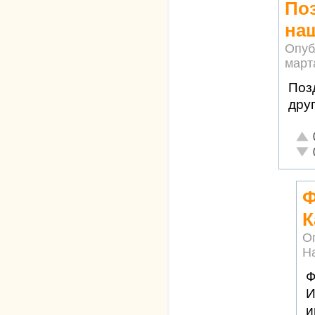
По
на
Опуб
марта
Поз
друг
Отл
Неа
Ф
К
О
Н
Ф
И
и