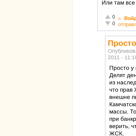
Или там все
Отлично!
0
»
Вой
Неадекватно!
0
отправ
Просто
Опубликов
2011 - 11:1
Просто у 
Делят де
из насле
что прав 
внешне п
Камчатско
массы. То
при банкр
верить, ч
ЖСК.