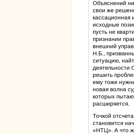
Объяснений ни
свои же решени
кассационная 
исходные позиц
пусть не кварт
признании прав
внешний упра
Н.Б., призван
ситуацию, най
деятельности 
решить пробле
ему тоже нужн
новая волна су
которых пытаю
расширяется.
Точкой отсчет
становится на
«НТЦ». А что 