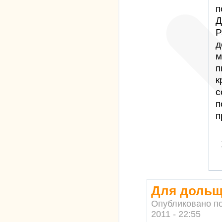
п
Д
Р
д
м
п
к
с
п
п
Для дольщ
Опубликовано п
2011 - 22:55