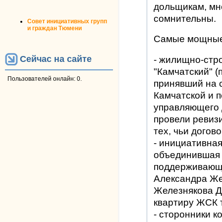
дольщикам, мн
сомнительны.
Совет инициативных групп
и граждан Тюмени
Самые мощные 
Сейчас на сайте
- жилищно-стр
"Камчатский" 
Пользователей онлайн: 0.
принявший на 
Камчатской и 
управляющего 
провели ревиз
тех, чьи догов
- инициативна
объединившая 
поддерживающа
Александра Жел
Железнякова Де
квартиру ЖСК 
- сторонники к