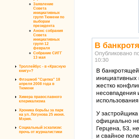
Заявление
Совета
инициативных
групп Тюмени по
выборам
президента
Анонс собрания
Совета
инициативных
В банкрот
групп 12
февраля
Опубликовано п
Собрание СИГГ
13 мая
10:30
Троллейбус - в «Красную
В банкротящей
книгу»?
инициативных 
Флэшмоб "Сцепка" 18
апреля 2008 года в
жестко конфлик
Тюмени
несовпадения 
Химера православного
использования
клерикализма
Хроника борьбы за парк
У застройщика 
на ул. Логунова 25 июня.
Мэрия.
официально не
Герцена, 53, 
Социальный эскапизм:
прочь от журналистики
и свайное пол