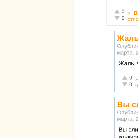
Отлично!
0
»
В
Неадекватн
0
отп
Жаль
Опубли
марта, 2
Жаль, 
Отлично
0
Неадекв
0
ч
Вы с
Опубли
марта, 2
Вы сли
конкур