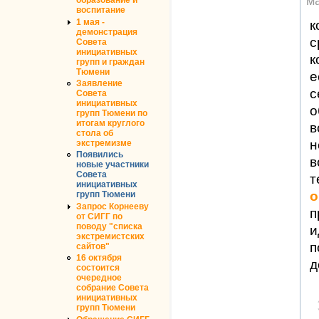
ма
образование и
воспитание
1 мая -
к
демонстрация
с
Совета
инициативных
к
групп и граждан
Тюмени
е
Заявление
с
Совета
инициативных
о
групп Тюмени по
итогам круглого
в
стола об
н
экстремизме
Появились
в
новые участники
Совета
т
инициативных
o
групп Тюмени
Запрос Корнееву
п
от СИГГ по
поводу "списка
и
экстремистских
п
сайтов"
16 октября
д
состоится
очередное
собрание Совета
инициативных
групп Тюмени