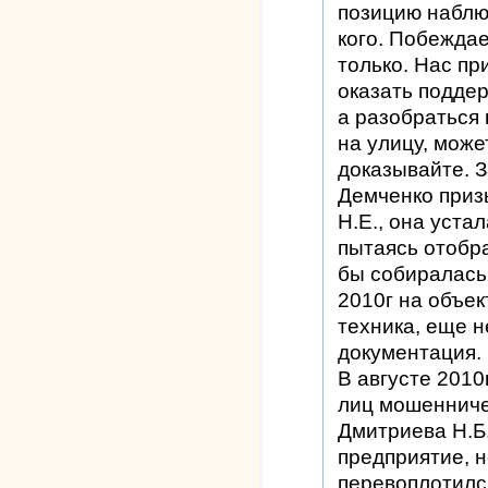
позицию наблю
кого. Побеждае
только. Нас п
оказать поддер
а разобраться
на улицу, может
доказывайте. З
Демченко приз
Н.Е., она устал
пытаясь отобр
бы собиралась 
2010г на объе
техника, еще 
документация.
В августе 2010
лиц мошенниче
Дмитриева Н.Б
предприятие, 
перевоплотилс