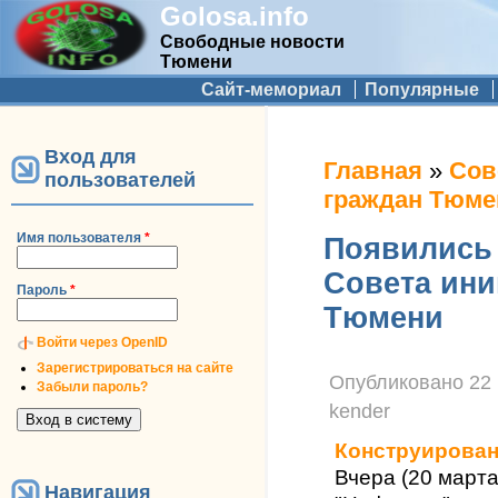
Golosa.info
Свободные новости
Тюмени
Дополнительное меню
Сайт-мемориал
Популярные
Вход для
Вы здесь
Главная
»
Сов
пользователей
граждан Тюме
Имя пользователя
*
Появились
Совета ини
Пароль
*
Тюмени
Войти через OpenID
Зарегистрироваться на сайте
Опубликовано
22 
Забыли пароль?
kender
Конструирован
Вчера (20 март
Навигация