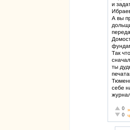
и зада
Ибраев
А вы п
дольщи
переда
Домост
фундам
Так чт
сначал
ты дуд
печата
Тюмени
себе н
журнал
Отлично
0
Неадекв
0
ч