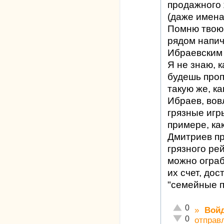
продажного 
(даже имена
Помню твою 
рядом напи
Ибраевским
Я не знаю, к
будешь проп
такую же, к
Ибраев, вов
грязные игр
примере, ка
Дмитриев пр
грязного рей
можно ограб
их счет, до
"семейные 
Отлично!
0
»
Вой
Неадекватно!
0
отправ