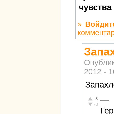
чувства
»
Войдит
коммента
Запах
Опубли
2012 - 1
Запахло
—
Отлично!
3
Неадекватно!
-3
Гер