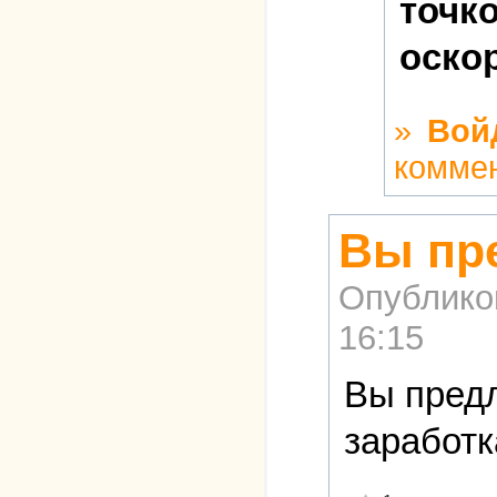
точк
оско
»
Вой
комме
Вы пре
Опублико
16:15
Вы предл
заработк