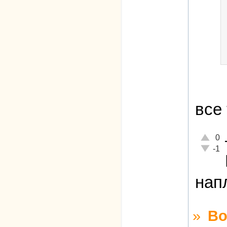
все
Отлично
0
Неадекв
-1
нап
»
Во