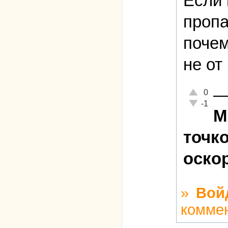
Если 
пропа
почем
не от
Отлично!
0
Неадекватн
-1
М
точк
оско
»
Вой
комме