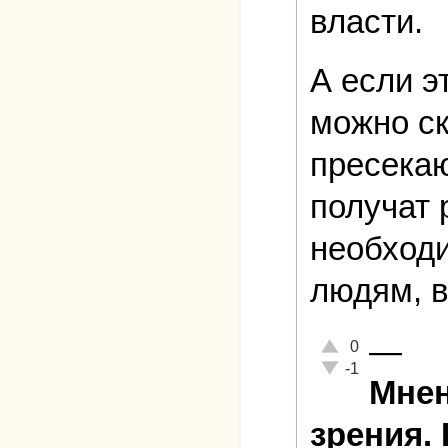
власти.
А если э
можно ск
пресекаю
получат 
необходи
людям, 
—
Отлично!
0
Неадекватно!
-1
Мнен
зрения.