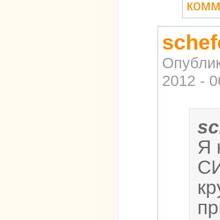
комм
schef
Опубли
2012 - 0
sc
Я 
СИ
кр
пр