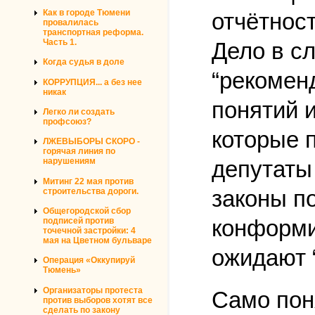
Как в городе Тюмени
отчётност
провалилась
транспортная реформа.
Часть 1.
Дело в с
Когда судья в доле
“рекомен
КОРРУПЦИЯ... а без нее
никак
понятий 
Легко ли создать
профсоюз?
которые 
ЛЖЕВЫБОРЫ СКОРО -
горячая линия по
депутаты
нарушениям
Митинг 22 мая против
законы п
строительства дороги.
Общегородской сбор
конформи
подписей против
точечной застройки: 4
мая на Цветном бульваре
ожидают 
Операция «Оккупируй
Тюмень»
Организаторы протеста
Само пон
против выборов хотят все
сделать по закону