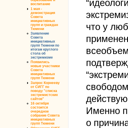
“идеолог
образование и
воспитание
1 мая -
экстреми
демонстрация
Совета
инициативных
что у люб
групп и граждан
Тюмени
Заявление
применен
Совета
инициативных
групп Тюмени по
всеобъем
итогам круглого
стола об
экстремизме
подтверж
Появились
новые участники
Совета
“экстрем
инициативных
групп Тюмени
Запрос Корнееву
свободом
от СИГГ по
поводу "списка
экстремистских
действую
сайтов"
16 октября
состоится
Именно п
очередное
собрание Совета
инициативных
о причин
групп Тюмени