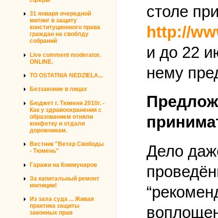
столе пр
31 января очередной
митинг в защиту
http://ww
конституционного права
граждан на своблду
собраний
и до 22 
Live comment moderator.
ONLINE.
нему пре
TO OSTATNIA NEDZIELA...
Беззаконие в лицах
Предложе
Бюджет г. Тюмени 2010г. -
Как у здравоохранения с
принима
образованием отняли
конфетку и отдали
дорожникам.
Вестник "Ветер Свободы
Дело даж
- Тюмень"
Гаражи на Коммунаров
проведённ
За капитальный ремонт
милиции!
“рекоменд
Из зала суда ... Живая
практика защиты
воплощен
законных прав