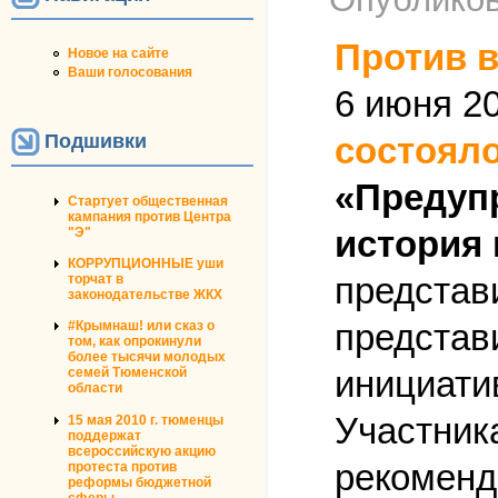
Против в
Новое на сайте
Ваши голосования
6 июня 2
Подшивки
состоял
«Предуп
Стартует общественная
кампания против Центра
история 
"Э"
КОРРУПЦИОННЫЕ уши
представи
торчат в
законодательстве ЖКХ
представ
#Крымнаш! или сказ о
том, как опрокинули
более тысячи молодых
инициати
семей Тюменской
области
Участник
15 мая 2010 г. тюменцы
поддержат
всероссийскую акцию
рекоменд
протеста против
реформы бюджетной
сферы