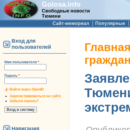
Golosa.info
Свободные новости
Тюмени
Дополнительное меню
Сайт-мемориал
Популярные
Вход для
Вы здесь
Главна
пользователей
гражда
Имя пользователя
*
Заявле
Пароль
*
Тюмени
Войти через OpenID
Зарегистрироваться на сайте
Забыли пароль?
экстре
Опублико
Навигация