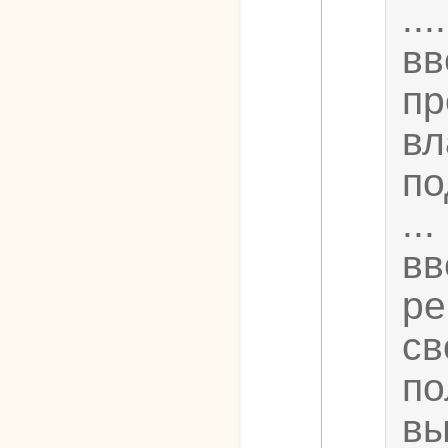
..
вв
пр
вл
по
..
вв
ре
св
по
вы