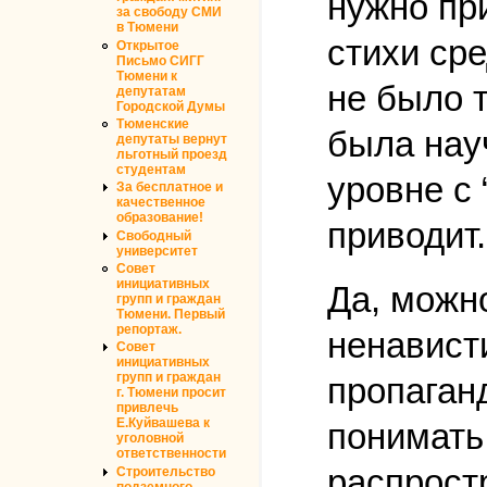
нужно пр
за свободу СМИ
в Тюмени
стихи ср
Открытое
Письмо СИГГ
Тюмени к
не было т
депутатам
Городской Думы
Тюменские
была нау
депутаты вернут
льготный проезд
студентам
уровне с
За бесплатное и
качественное
образование!
приводит.
Свободный
университет
Совет
инициативных
Да, можн
групп и граждан
Тюмени. Первый
репортаж.
ненавист
Совет
инициативных
групп и граждан
пропаган
г. Тюмени просит
привлечь
Е.Куйвашева к
понимать
уголовной
ответственности
распрост
Строительство
подземного