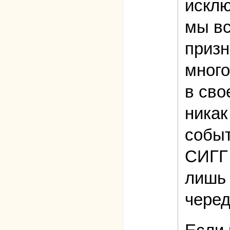
исклю
мы вс
призн
много
в сво
никак
событ
СИГГ 
лишь 
черед