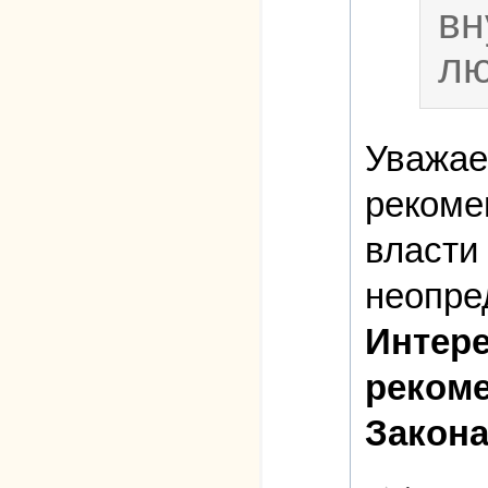
вн
лю
Уважа
рекоме
власти
неопре
Интере
реком
Закон