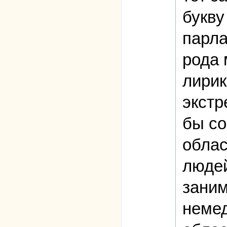
букву
парла
рода 
лирик
экстр
бы со
облас
людей
заним
немед