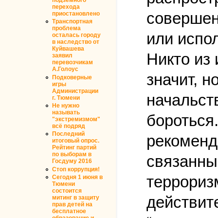
перехода
совершен
приостановлено
Транспортная
проблема
или испо
осталась городу
в наследство от
Куйвашева
Никто из 
заявил
перевозчикам
А.Голоус
значит, н
Подковерные
игры
Администрации
начальст
г. Тюмени
Не нужно
называть
бороться
"экстремизмом"
всё подряд
Последний
рекоменда
итоговый опрос.
Рейтинг партий
по выборам в
связанны
Госдуму 2016
Стоп коррупция!
террориз
Сегодня 1 июня в
Тюмени
состоится
действите
митинг в защиту
прав детей на
бесплатное