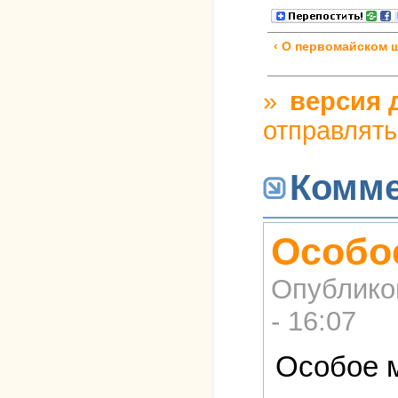
‹ О первомайском 
»
версия 
отправлят
Комм
Особое
Опублико
- 16:07
Особое 