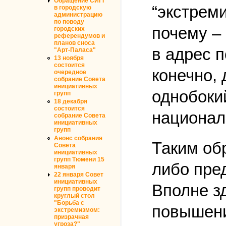
Обращение СИГГ
“экстрем
в городскую
администрацию
по поводу
почему – 
городских
референдумов и
планов сноса
в адрес п
"Арт-Паласа"
13 ноября
состоится
конечно, 
очередное
собрание Совета
инициативных
однобоки
групп
18 декабря
состоится
национал
собрание Совета
инициативных
групп
Анонс собрания
Таким об
Совета
инициативных
групп Тюмени 15
либо пре
января
22 января Совет
инициативных
Вполне з
групп проводит
круглый стол
"Борьба с
повышени
экстремизмом:
призрачная
угроза?"