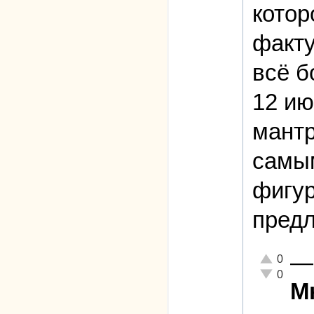
котор
факту
всё б
12 ию
мантр
самым
фигур
предл
—
Отлично!
0
Неадекватн
0
М