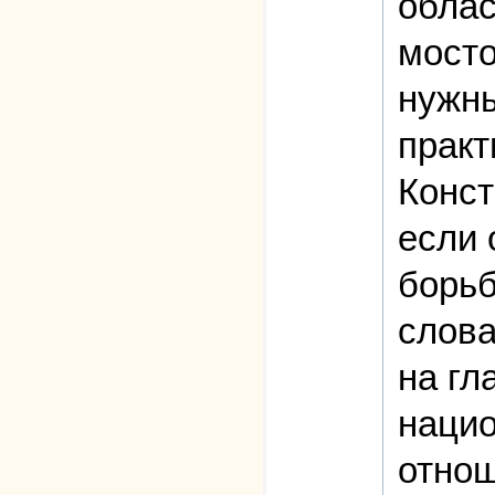
облас
мосто
нужны
практ
Конст
если 
борьб
слова
на гл
нацио
отнош