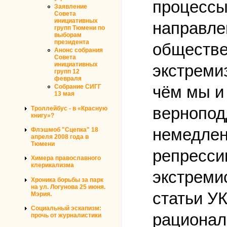
процессы
Заявление
Совета
инициативных
направле
групп Тюмени по
выборам
президента
обществе
Анонс собрания
Совета
инициативных
экстремиз
групп 12
февраля
чём мы и
Собрание СИГГ
13 мая
вернопод
Троллейбус - в «Красную
книгу»?
немедлен
Флэшмоб "Сцепка" 18
апреля 2008 года в
Тюмени
репресси
Химера православного
клерикализма
экстремис
Хроника борьбы за парк
на ул. Логунова 25 июня.
статьи УК
Мэрия.
Социальный эскапизм:
рационал
прочь от журналистики