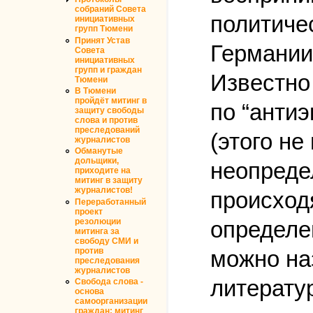
собраний Совета
политиче
инициативных
групп Тюмени
Принят Устав
Германии
Совета
инициативных
групп и граждан
Известно
Тюмени
В Тюмени
пройдёт митинг в
по “антиэ
защиту свободы
слова и против
преследований
(этого не
журналистов
Обманутые
дольщики,
неопреде
приходите на
митинг в защиту
журналистов!
происходя
Переработанный
проект
резолюции
определе
митинга за
свободу СМИ и
против
можно на
преследования
журналистов
литератур
Свобода слова -
основа
самоорганизации
граждан: митинг