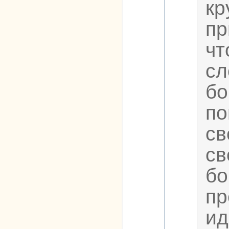
кр
пр
чт
сл
бо
по
св
св
бо
пр
ид