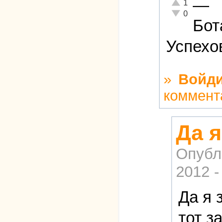
—
Отлично!
1
Неадекватно!
0
Бот
Успехо
»
Войди
коммент
Да я
Опубл
2012 -
Да я 
тот з