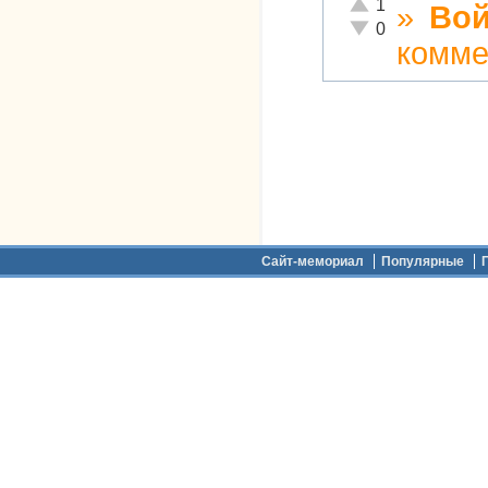
Отлично!
1
»
Вой
Неадекватно!
0
комме
Дополнительное меню
Сайт-мемориал
Популярные