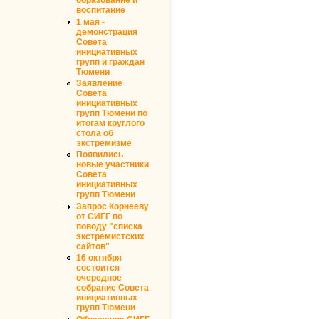
образование и
воспитание
1 мая -
демонстрация
Совета
инициативных
групп и граждан
Тюмени
Заявление
Совета
инициативных
групп Тюмени по
итогам круглого
стола об
экстремизме
Появились
новые участники
Совета
инициативных
групп Тюмени
Запрос Корнееву
от СИГГ по
поводу "списка
экстремистских
сайтов"
16 октября
состоится
очередное
собрание Совета
инициативных
групп Тюмени