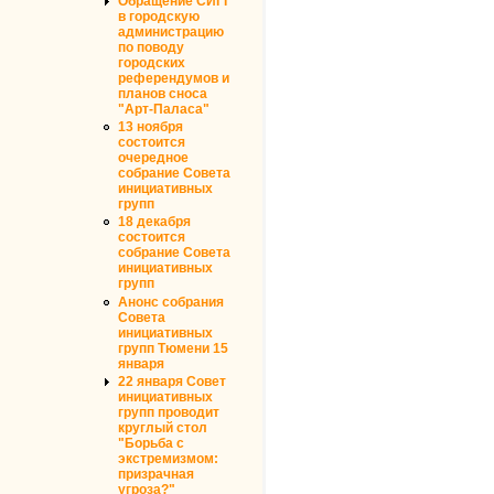
Обращение СИГГ
в городскую
администрацию
по поводу
городских
референдумов и
планов сноса
"Арт-Паласа"
13 ноября
состоится
очередное
собрание Совета
инициативных
групп
18 декабря
состоится
собрание Совета
инициативных
групп
Анонс собрания
Совета
инициативных
групп Тюмени 15
января
22 января Совет
инициативных
групп проводит
круглый стол
"Борьба с
экстремизмом:
призрачная
угроза?"