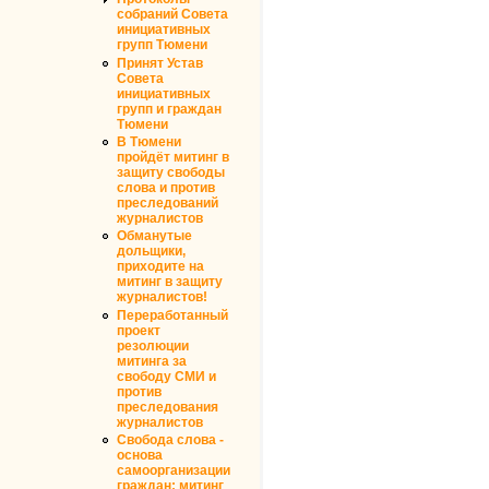
собраний Совета
инициативных
групп Тюмени
Принят Устав
Совета
инициативных
групп и граждан
Тюмени
В Тюмени
пройдёт митинг в
защиту свободы
слова и против
преследований
журналистов
Обманутые
дольщики,
приходите на
митинг в защиту
журналистов!
Переработанный
проект
резолюции
митинга за
свободу СМИ и
против
преследования
журналистов
Свобода слова -
основа
самоорганизации
граждан: митинг