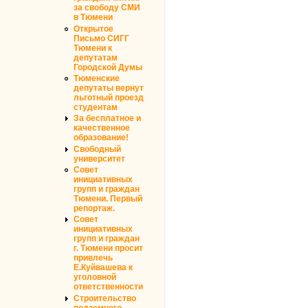
за свободу СМИ
в Тюмени
Открытое
Письмо СИГГ
Тюмени к
депутатам
Городской Думы
Тюменские
депутаты вернут
льготный проезд
студентам
За бесплатное и
качественное
образование!
Свободный
университет
Совет
инициативных
групп и граждан
Тюмени. Первый
репортаж.
Совет
инициативных
групп и граждан
г. Тюмени просит
привлечь
Е.Куйвашева к
уголовной
ответственности
Строительство
подземного