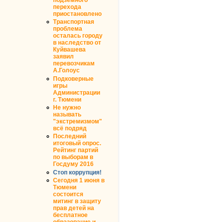
перехода
приостановлено
Транспортная
проблема
осталась городу
в наследство от
Куйвашева
заявил
перевозчикам
А.Голоус
Подковерные
игры
Администрации
г. Тюмени
Не нужно
называть
"экстремизмом"
всё подряд
Последний
итоговый опрос.
Рейтинг партий
по выборам в
Госдуму 2016
Стоп коррупция!
Сегодня 1 июня в
Тюмени
состоится
митинг в защиту
прав детей на
бесплатное