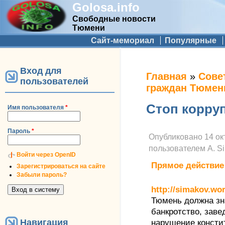
Golosa.info
Свободные новости
Тюмени
Дополнительное меню
Сайт-мемориал
Популярные
Вход для
Вы здесь
Главная
»
Сове
пользователей
граждан Тюмен
Стоп корру
Имя пользователя
*
Пароль
*
Опубликовано
14 ок
пользователем
A. S
Войти через OpenID
Прямое действие
Зарегистрироваться на сайте
Забыли пароль?
http://simakov.wo
Тюмень должна зна
банкротство, заве
Навигация
нарушение консти