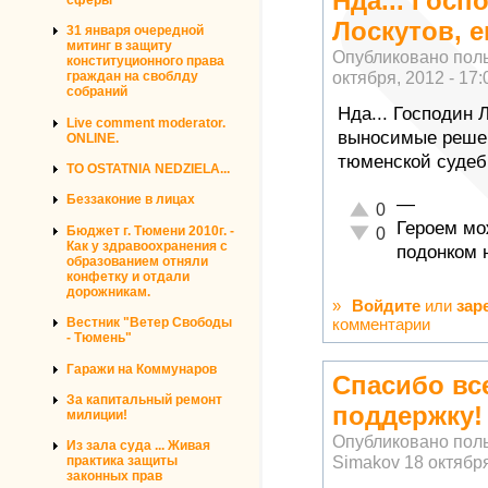
Нда... Госп
Лоскутов, е
31 января очередной
митинг в защиту
Опубликовано пол
конституционного права
октября, 2012 - 17:
граждан на своблду
собраний
Нда... Господин 
Live comment moderator.
выносимые решен
ONLINE.
тюменской судеб
TO OSTATNIA NEDZIELA...
Беззаконие в лицах
—
Отлично!
0
Героем мо
Неадекватно!
Бюджет г. Тюмени 2010г. -
0
Как у здравоохранения с
подонком н
образованием отняли
конфетку и отдали
дорожникам.
»
Войдите
или
зар
комментарии
Вестник "Ветер Свободы
- Тюмень"
Гаражи на Коммунаров
Спасибо вс
За капитальный ремонт
поддержку!
милиции!
Опубликовано пол
Из зала суда ... Живая
Simakov
18 октября
практика защиты
законных прав