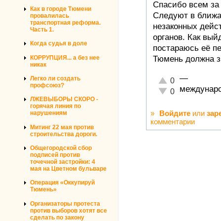
Спасибо всем за
Как в городе Тюмени
Следуют в ближа
провалилась
транспортная реформа.
незаконных дейс
Часть 1.
органов. Как вый
Когда судья в доле
постараюсь её пе
Тюмень должна зн
КОРРУПЦИЯ... а без нее
никак
—
Легко ли создать
Отлично!
0
профсоюз?
междунаро
Неадекватно!
0
ЛЖЕВЫБОРЫ СКОРО -
горячая линия по
»
Войдите
или
зар
нарушениям
комментарии
Митинг 22 мая против
строительства дороги.
Общегородской сбор
подписей против
точечной застройки: 4
мая на Цветном бульваре
Операция «Оккупируй
Тюмень»
Организаторы протеста
против выборов хотят все
сделать по закону