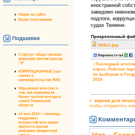
иностранной собс
заведомо невинов
Новое на сайте
подлоги, коррупци
Ваши голосования
судах Тюмени.
Прикрепленный фа
Подшивки
Slide1.jpg
Стартует общественная
кампания против Центра
"Э"
‹ Последний итого
опрос. Рейтинг пар
КОРРУПЦИОННЫЕ уши
по выборам в Госд
торчат в
2016
законодательстве ЖКХ
#Крымнаш! или сказ о
том, как опрокинули
более тысячи молодых
»
версия для печат
семей Тюменской
области
чтобы отправлять ко
15 мая 2010 г. тюменцы
Комментар
поддержат
всероссийскую акцию
протеста против
реформы бюджетной
сферы