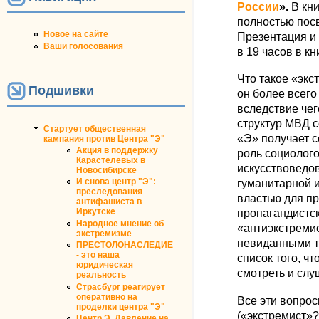
России
».
В кни
полностью пос
Новое на сайте
Презентация и 
Ваши голосования
в 19 часов в к
Что такое «экс
Подшивки
он более всего
вследствие чег
структур МВД 
Стартует общественная
«Э» получает с
кампания против Центра "Э"
Акция в поддержку
роль социолого
Карастелевых в
искусствоведов
Новосибирске
И снова центр "Э":
гуманитарной 
преследования
властью для п
антифашиста в
Иркутске
пропагандистс
Народное мнение об
«антиэкстремис
экстремизме
невиданными 
ПРЕСТОЛОНАСЛЕДИЕ
- это наша
список того, чт
юридическая
смотреть и слу
реальность
Страсбург реагирует
оперативно на
Все эти вопрос
проделки центра "Э"
(«экстремист»
Центр Э. Давление на