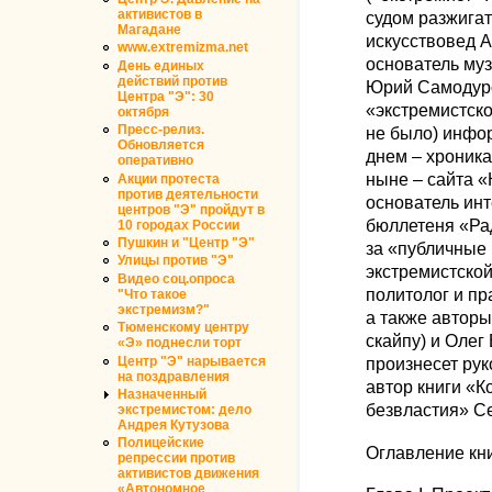
активистов в
судом разжига
Магадане
искусствовед 
www.extremizma.net
основатель муз
День единых
действий против
Юрий Самодуро
Центра "Э": 30
«экстремистско
октября
Пресс-релиз.
не было) инфо
Обновляется
днем – хроник
оперативно
ныне – сайта 
Акции протеста
против деятельности
основатель ин
центров "Э" пройдут в
бюллетеня «Ра
10 городах России
Пушкин и "Центр "Э"
за «публичные
Улицы против "Э"
экстремистско
Видео соц.опроса
политолог и п
"Что такое
экстремизм?"
а также авторы
Тюменскому центру
скайпу) и Олег
«Э» поднесли торт
Центр "Э" нарывается
произнесет рук
на поздравления
автор книги «
Назначенный
безвластия» С
экстремистом: дело
Андрея Кутузова
Полицейские
Оглавление кн
репрессии против
активистов движения
«Автономное