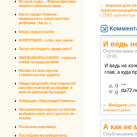
Из зала суда ... Живая практика
»
версия для пе
защиты законных прав
зарегистрируйт
Как в городе Тюмени
2582 просмотра
провалилась транспортная
реформа. Часть 1.
Коммент
Когда судья в доле
КОРРУПЦИЯ... а без нее никак
И ведь н
Легко ли создать профсоюз?
Опубликовано 
- 19:00
ЛЖЕВЫБОРЫ СКОРО - горячая
линия по нарушениям
И ведь не хоч
Митинг 22 мая против
глав, а куда 
строительства дороги.
—
Общегородской сбор подписей
Отлично!
0
против точечной застройки: 4
da72.n
Неадекватно!
0
мая на Цветном бульваре
Операция «Оккупируй Тюмень»
»
Войдите
или
комментарии
Организаторы протеста против
выборов хотят все сделать по
закону
А как ее
Политический юмор.
Опубликовано 
Последняя музейная ночь