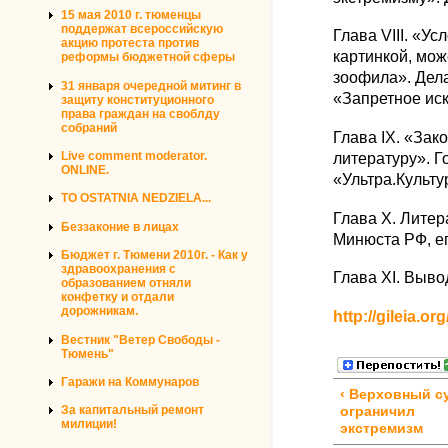
15 мая 2010 г. тюменцы
поддержат всероссийскую
Глава VIII. «У
акцию протеста против
картинкой, мож
реформы бюджетной сферы
зоофила». Дел
31 января очередной митинг в
«Запретное ис
защиту конституционного
права граждан на своблду
собраний
Глава IX. «Зак
литературу». Г
Live comment moderator.
ONLINE.
«Ультра.Культ
TO OSTATNIA NEDZIELA...
Глава X. Литер
Беззаконие в лицах
Минюста РФ, е
Бюджет г. Тюмени 2010г. - Как у
здравоохранения с
Глава XI. Выв
образованием отняли
конфетку и отдали
дорожникам.
http://gileia.o
Вестник "Ветер Свободы -
Тюмень"
Гаражи на Коммунаров
‹ Верховный с
За капитальный ремонт
ограничил
милиции!
экстремизм