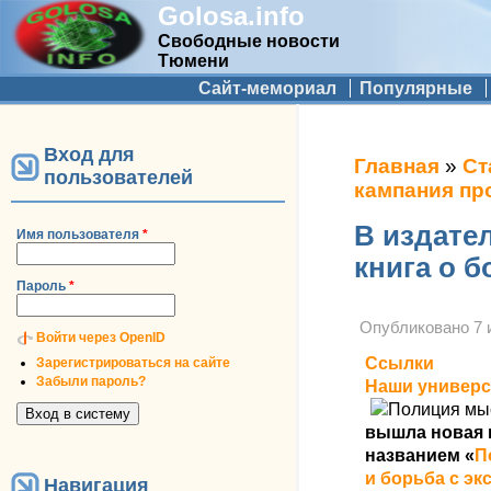
Golosa.info
Свободные новости
Тюмени
Дополнительное меню
Сайт-мемориал
Популярные
Вход для
Вы здесь
Главная
»
Ст
пользователей
кампания пр
В издате
Имя пользователя
*
книга о 
Пароль
*
Опубликовано
7 
Войти через OpenID
Ссылки
Зарегистрироваться на сайте
Забыли пароль?
Наши универ
вышла новая к
названием «
П
и борьба с э
Навигация