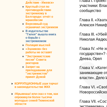
Глава I. Проек
Действие - Ижевск»
участники: Вла
Круглый стол по
противодействию
сообщество
экстремизму в
Белгороде: отчёт о
Глава II. «Хва
мракобесии
Верховный суд
Алексея Никиф
ограничил экстремизм
В издательстве
Глава III. «Убе
"Гилея" вышла книга
о борьбе с
Николая Авдюш
экстремизмом
Полиция мыслей
Глава IV. «Не 
«Эшников» без
работы не оставят
государстве»?
"Экстремистские
Деева, Орел
песни" Совета
ректоров
Запрет на
Глава V. «Кате
преподавание для
занимающие от
"экстремистов"
принят Думой
власти». Дело 
КОРРУПЦИОННЫЕ уши торчат
Глава VI. «Сво
в законодательстве ЖКХ
Новороссийско
#Крымнаш! или сказ о том, как
опрокинули более тысячи
молодых семей Тюменской
Глава VII. «Сос
области
экстремизму». 