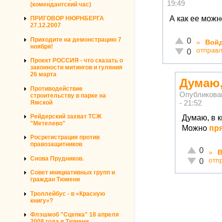
19:49
(комендантский час)
А как ее мож
ПРИГОВОР НЮРНБЕРГА
27.12.2007
Отлично!
Приходите на демонстрацию 7
0
»
Вой
ноября!
отправ
Неадекватно!
0
Проект РОССИЯ - что сказать о
законности митингов и гуляния
26 марта
Думаю,
Противодействие
Опубликова
строительству в парке на
- 21:52
Ямской
Рейдерский захват ТСЖ
Думаю, в к
"Метелево"
Можно
пр
Росрегистрация против
правозащитников
Отлично!
0
»
В
Снова Прудников.
отп
Неадекват
0
Совет инициативных групп и
граждан Тюмени
Троллейбус - в «Красную
книгу»?
Флэшмоб "Сцепка" 18 апреля
2008 года в Тюмени