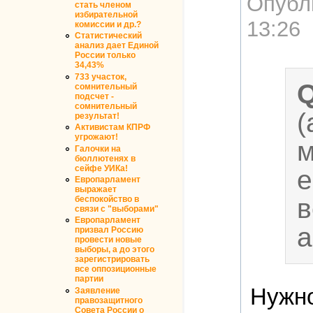
Опубл
стать членом
избирательной
13:26
комиссии и др.?
Статистический
анализ дает Единой
России только
34,43%
733 участок,
сомнительный
подсчет -
сомнительный
(
результат!
Активистам КПРФ
угрожают!
м
Галочки на
бюллютенях в
сейфе УИКа!
е
Европарламент
выражает
в
беспокойство в
связи с "выборами"
Европарламент
а
призвал Россию
провести новые
выборы, а до этого
зарегистрировать
все оппозиционные
партии
Нужно
Заявление
правозащитного
Совета России о