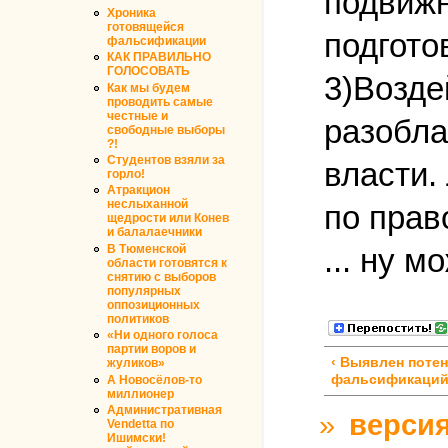
подвижн
Хроника
готовящейся
подгото
фальсификации
КАК ПРАВИЛЬНО
ГОЛОСОВАТЬ
3)Возде
Как мы будем
проводить самые
честные и
разобла
свободные выборы
?!
Студентов взяли за
власти.
горло!
Атракцион
неслыханной
по прав
щедрости или Конев
и балалаечники
В Тюменской
... ну м
области готовятся к
снятию с выборов
популярных
оппозиционных
политиков
«Ни одного голоса
партии воров и
‹ Выявлен поте
жуликов»
фальсификаци
А Новосёлов-то
миллионер
Административная
»
версия
Vendetta по
Ишимски!