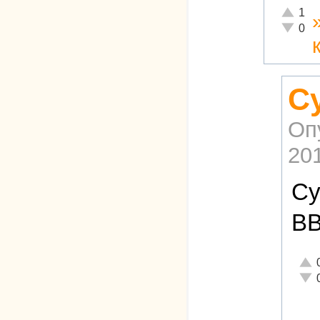
Отлично
1
Неадекв
0
С
Оп
201
Су
ВВ
Отли
Неад