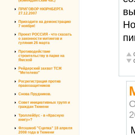
(комендантский час)
вы
ПРИГОВОР НЮРНБЕРГА
27.12.2007
Но
Приходите на демонстрацию
7 ноября!
пи
Проект РОССИЯ - что сказать
о законности митингов и
гуляния 26 марта
Противодействие
Отли
строительству в парке на
Неад
Ямской
Рейдерский захват ТСЖ
"Метелево"
Росрегистрация против
правозащитников
Снова Прудников.
О
Совет инициативных групп и
граждан Тюмени
2
Троллейбус - в «Красную
книгу»?
Флэшмоб "Сцепка" 18 апреля
2008 года в Тюмени