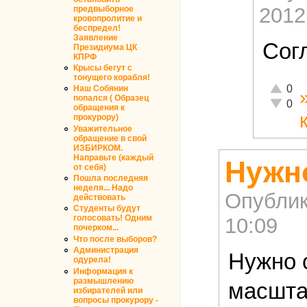
2012
предвыборное
кровопролитие и
беспредел!
Заявление
Сог
Президиума ЦК
КПРФ
Крысы бегут с
тонущего корабля!
Отлично
0
Наш Собянин
попался ( Образец
Неадекв
0
обращения к
прокурору)
Уважительное
обращение в свой
ИЗБИРКОМ.
Направьте (каждый
Нужн
от себя)
Пошла последняя
неделя... Надо
Опублик
действовать
Студенты будут
голосовать! Одним
10:09
почерком...
Что после выборов?
Администрация
Нужно 
одурела!
Информация к
размышлению
масшта
избирателей или
вопросы прокурору -