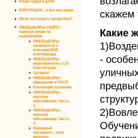
возлагае
Когда судья в доле
КОРРУПЦИЯ... а без нее никак
скажем 
Легко ли создать профсоюз?
ЛЖЕВЫБОРЫ СКОРО -
Какие 
горячая линия по
нарушениям
ЛЖЕВЫБОРЫ
1)Возде
начинаются с
агитации ВНЕ
агитпериода
- особе
ЛЖЕВЫБОРЫ
перечеркнули ст.19
Конституции
уличных
Цугцванг
ЛЖЕВЫБОРЫ:
предвыб
обращение в ПАСЕ
Клятвопреступление
ЛЖЕВЫБОРЫ:
структу
научное
обоснование. Часть
1.
2)Вовле
ЛЖЕВЫБОРЫ:
научное
обоснование. Часть
Обучени
2.
Народный
президент... тоже
неплохо