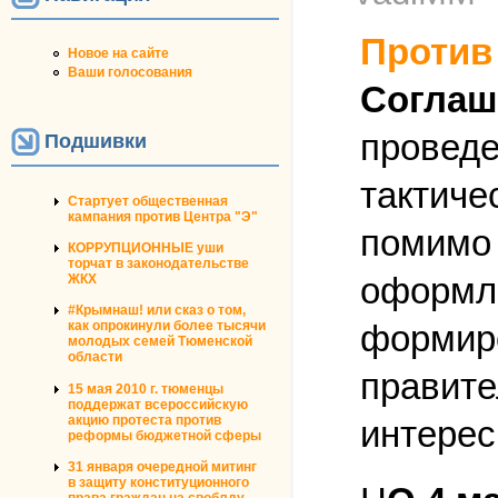
Против
Новое на сайте
Ваши голосования
Соглаш
проведе
Подшивки
тактиче
Стартует общественная
кампания против Центра "Э"
помимо 
КОРРУПЦИОННЫЕ уши
торчат в законодательстве
оформле
ЖКХ
#Крымнаш! или сказ о том,
формиро
как опрокинули более тысячи
молодых семей Тюменской
области
правите
15 мая 2010 г. тюменцы
поддержат всероссийскую
акцию протеста против
интерес
реформы бюджетной сферы
31 января очередной митинг
в защиту конституционного