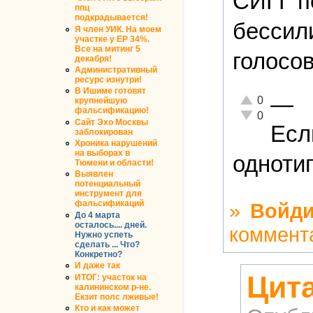
СИГГ п
ппц
подкрадывается!
бессили
Я член УИК. На моем
участке у ЕР 34%.
Все на митинг 5
голосо
декабря!
Административный
ресурс изнутри!
В Ишиме готовят
—
Отлично!
0
крупнейшую
фальсификацию!
Неадекватно!
0
Сайт Эхо Москвы
Есл
заблокирован
Хроника нарушений
на выборах в
одноти
Тюмени и области!
Выявлен
потенциальный
инструмент для
фальсификаций
»
Войди
До 4 марта
осталось.... дней.
коммент
Нужно успеть
сделать ... Что?
Конкретно?
И даже так
Цит
ИТОГ: участок на
калининском р-не.
Екзит полс лживые!
Кто и как может