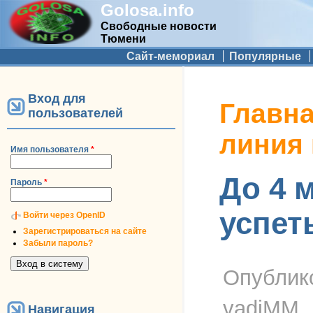
Golosa.info
Свободные новости
Тюмени
Дополнительное меню
Сайт-мемориал
Популярные
Вход для
Вы здесь
Главн
пользователей
линия
Имя пользователя
*
До 4 м
Пароль
*
успет
Войти через OpenID
Зарегистрироваться на сайте
Забыли пароль?
Опублик
vadiMM
Навигация