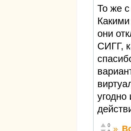
То же с
Какими
они отк
СИГГ, к
спасибо
вариант
виртуа
угодно
действ
Отлично!
0
»
В
Неадекватно!