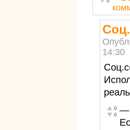
0
ком
Соц.
Опубл
14:30
Соц.с
Испол
реаль
—
Отлично!
0
Неадекватн
0
Ес