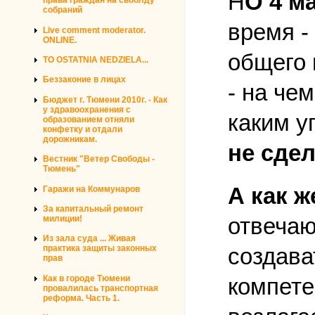
Н
О 4 м
права граждан на своблду
собраний
время -
Live comment moderator.
ONLINE.
общего 
TO OSTATNIA NEDZIELA...
Беззаконие в лицах
- на че
Бюджет г. Тюмени 2010г. - Как
у здравоохранения с
каким у
образованием отняли
конфетку и отдали
дорожникам.
не сдел
Вестник "Ветер Свободы -
Тюмень"
А как 
Гаражи на Коммунаров
За капитальный ремонт
отвечаю
милиции!
Из зала суда ... Живая
создават
практика защиты законных
прав
Как в городе Тюмени
компете
провалилась транспортная
реформа. Часть 1.