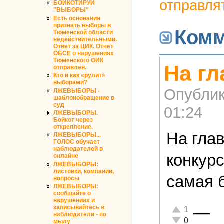
отправля
БОЙКОТИРУЙ
"ВЫБОРЫ"
Есть основания
признать выборы в
Комм
Тюменской области
недействительными.
Ответ за ЦИК. Отчет
ОБСЕ о нарушениях
Тюменского ОИК
На гл
отправлен.
Кто и как «рулит»
выборами?
Опублик
ЛЖЕВЫБОРЫ -
шаблонобращение в
суд
01:24
ЛЖЕВЫБОРЫ.
Бойкот через
открепление.
На гла
ЛЖЕВЫБОРЫ...
ГОЛОС обучает
наблюдателей в
конкур
онлайне
ЛЖЕВЫБОРЫ:
листовки, компании,
самая 
вопросы
ЛЖЕВЫБОРЫ:
сообщайте о
нарушениях и
—
записывайтесь в
Отлично!
1
наблюдатели - по
Неадекватно!
0
мылу