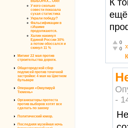
К т
ВЫБОРАХ... Ооо!
У кого сколько
совести показала
ещё
сухая статистика
Украли победу?
Фальсификации в
про
г.Ишиме
продолжаются.
Халин накинул
Единой России 30%
Отлично
0
а потом обоссался и
скинул 11 %
Неадекв
0
Митинг 22 мая против
строительства дороги.
Общегородской сбор
подписей против точечной
Не
застройки: 4 мая на Цветном
бульваре
Оп
Операция «Оккупируй
Тюмень»
- 1
Организаторы протеста
против выборов хотят все
сделать по закону
Не
Политический юмор.
со
Последняя музейная ночь