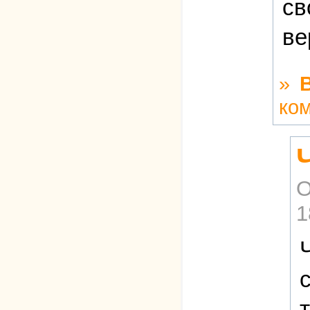
св
ве
»
ко
О
1