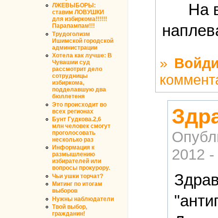
На 
ЛЖЕВЫБОРЫ:
ставим ЛОВУШКИ
для избиркома!!!!!!
наплев
Парапампам!!!
Трудоголизм
Ишимской городской
администрации
Хотела как лучше: В
»
Войди
Чувашии суд
рассмотрит дело
коммент
сотрудницы
избиркома,
подделавшую два
бюллетеня
Это происходит во
Здр
всех регионах
Бунт Гудкова.2,6
млн человек смогут
Опубл
проголосовать
несколько раз
Информация к
2012 -
размышлению
избирателей или
вопросы прокурору.
Здрав
Чьи ушки торчат?
Митинг по итогам
выборов
"анти
Нужны наблюдатели
Твой выбор,
гражданин!