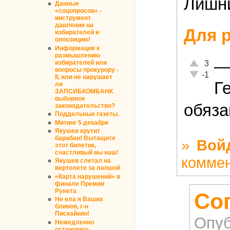
Лишни
Данные
«соцопросов» -
инструмент
давления на
Для 
избирателей и
оппозицию!
Информация к
размышлению
Отлично!
избирателей или
3
вопросы прокурору -
Неадекватн
-1
II, или не нарушает
Г
ли
ЗАПСИБКОМБАНК
выборное
обязан
законодательство?
Поддельные газеты.
Митинг 5 декабря
Якушев крутит
барабан! Вытащите
»
Вой
этот билетик,
счастливый вы наш!
комме
Якушев слетал на
вертолете за лапшой
«Карта нарушений» в
финале Премии
Рунета
Со
Не ела я Ваших
блинов, г-н
Пискайкин!
Опуб
Немедленно
остановить