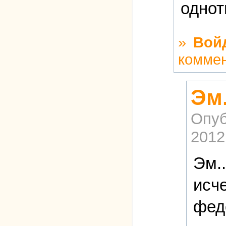
однот
»
Вой
комме
Эм.
Опуб
2012
Эм..
исче
фед