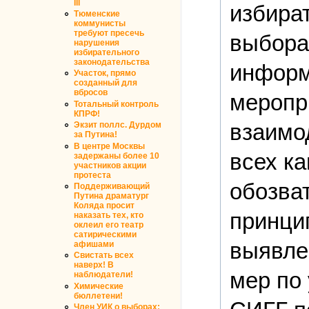
III
избира
Тюменские
коммунисты
требуют пресечь
выбора
нарушения
избирательного
законодательства
информ
Участок, прямо
созданный для
вбросов
меропри
Тотальный контроль
КПРФ!
взаимо
Экзит поллс. Дурдом
за Путина!
В центре Москвы
всех ка
задержаны более 10
участников акции
протеста
обозват
Поддерживающий
Путина драматург
Коляда просит
принци
наказать тех, кто
оклеил его театр
сатирическими
выявле
афишами
Свистать всех
наверх! В
мер по
наблюдатели!
Химические
бюллетени!
Член УИК о выборах: