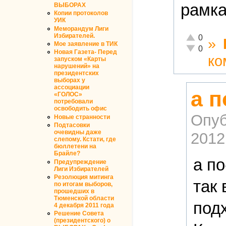
рамка
ВЫБОРАХ
Копии протоколов
УИК
Меморандум Лиги
Избирателей.
Отлично!
0
»
Мое заявление в ТИК
Неадекватн
0
Новая Газета- Перед
ко
запуском «Карты
нарушений» на
президентских
выборах у
ассоциации
а 
«ГОЛОС»
потребовали
освободить офис
Опуб
Новые странности
Подтасовки
очевидны даже
2012
слепому. Кстати, где
бюллетени на
Брайле?
а п
Предупреждение
Лиги Избирателей
Резолюция митинга
так 
по итогам выборов,
прошедших в
Тюменской области
под
4 декабря 2011 года
Решение Совета
(президентского) о