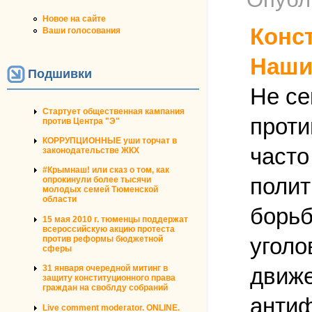
Новое на сайте
Конс
Ваши голосования
Наши
Подшивки
Не се
Стартует общественная кампания
проти
против Центра "Э"
КОРРУПЦИОННЫЕ уши торчат в
часто
законодательстве ЖКХ
#Крымнаш! или сказ о том, как
полит
опрокинули более тысячи
молодых семей Тюменской
области
борьб
15 мая 2010 г. тюменцы поддержат
всероссийскую акцию протеста
уголо
против реформы бюджетной
сферы
движе
31 января очередной митинг в
защиту конституционного права
граждан на своблду собраний
антиф
Live comment moderator. ONLINE.