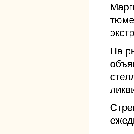
Марг
тюме
экст
На р
объя
стел
ликв
Стре
ежед