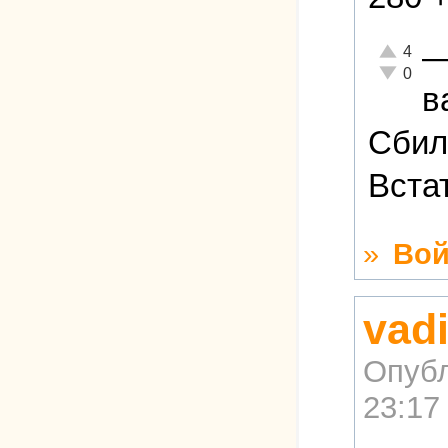
Отлично!
4
Неадекват
0
в
Сбил
Вста
»
Вой
vad
Опубл
23:17