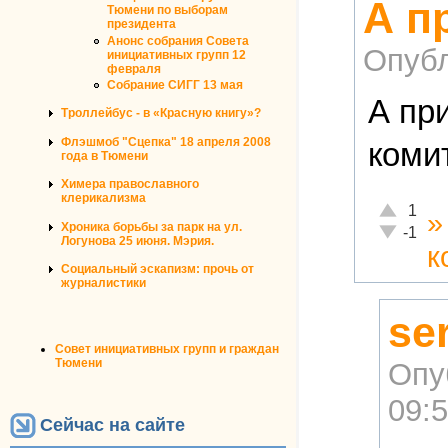
А п
Тюмени по выборам
президента
Анонс собрания Совета
Опубл
инициативных групп 12
февраля
Собрание СИГГ 13 мая
А пр
Троллейбус - в «Красную книгу»?
Флэшмоб "Сцепка" 18 апреля 2008
коми
года в Тюмени
Химера православного
клерикализма
Отлично!
1
Хроника борьбы за парк на ул.
Неадекват
-1
Логунова 25 июня. Мэрия.
к
Социальный эскапизм: прочь от
журналистики
se
Совет инициативных групп и граждан
Тюмени
Опу
09:
Сейчас на сайте