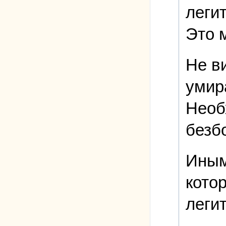
леги
Это 
Не в
умир
Необ
безб
Иным
кото
леги