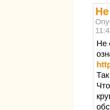
Не
Опу
11:4
Не 
озн
htt
Так
Что
кру
обс