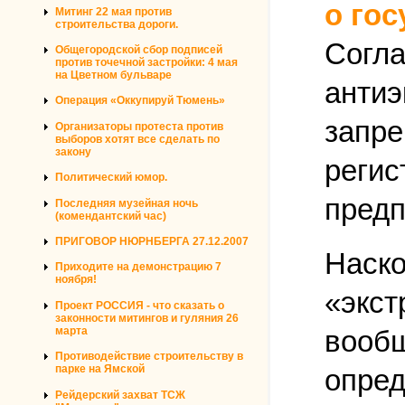
о го
Митинг 22 мая против
строительства дороги.
Согла
Общегородской сбор подписей
против точечной застройки: 4 мая
на Цветном бульваре
антиэ
Операция «Оккупируй Тюмень»
запре
Организаторы протеста против
выборов хотят все сделать по
закону
регис
Политический юмор.
предп
Последняя музейная ночь
(комендантский час)
ПРИГОВОР НЮРНБЕРГА 27.12.2007
Наско
Приходите на демонстрацию 7
ноября!
«экст
Проект РОССИЯ - что сказать о
законности митингов и гуляния 26
марта
вообщ
Противодействие строительству в
парке на Ямской
опред
Рейдерский захват ТСЖ