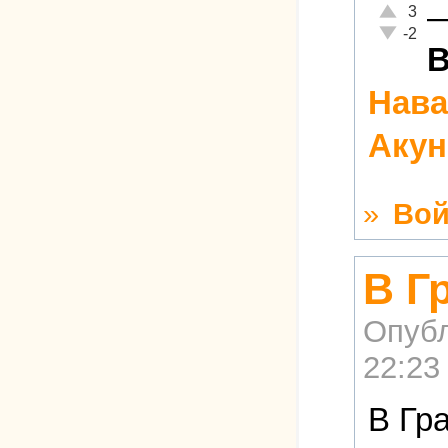
Отлично!
3
Неадекват
-2
В
Нав
Акун
»
Вой
В Г
Опубл
22:23
В Гр