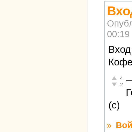
Вхо
Опубл
00:19
Вход
Кофе
Отлично!
4
Неадекват
-2
Г
(с)
»
Вой