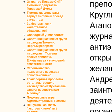
препо
Открытое Письмо СИГГ
Тюмени к депутатам
Городской Думы
Кругл
Тюменские депутаты
вернут льготный проезд
студентам
Агапо
За бесплатное и
качественное
образование!
журна
Свободный университет
Совет инициативных групп
и граждан Тюмени.
антиэ
Первый репортаж.
Совет инициативных групп
и граждан г. Тюмени
откры
просит привлечь
Е.Куйвашева к уголовной
ответственности
желаю
Строительство
подземного перехода
приостановлено
Андре
Транспортная проблема
осталась городу в
наследство от Куйвашева
заинт
заявил перевозчикам
А.Голоус
Подковерные игры
деяте
Администрации г. Тюмени
Не нужно называть
"экстремизмом" всё
орган