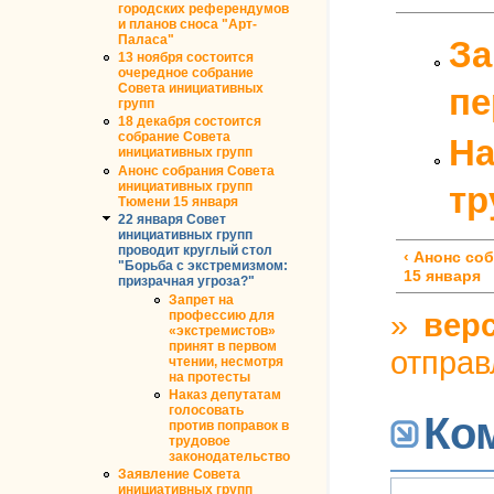
городских референдумов
и планов сноса "Арт-
Паласа"
За
13 ноября состоится
очередное собрание
Совета инициативных
пе
групп
18 декабря состоится
собрание Совета
На
инициативных групп
Анонс собрания Совета
инициативных групп
тр
Тюмени 15 января
22 января Совет
инициативных групп
проводит круглый стол
‹ Анонс со
"Борьба с экстремизмом:
15 января
призрачная угроза?"
Запрет на
»
верс
профессию для
«экстремистов»
принят в первом
отправ
чтении, несмотря
на протесты
Наказ депутатам
голосовать
Ко
против поправок в
трудовое
законодательство
Заявление Совета
инициативных групп