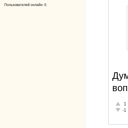
Пользователей онлайн: 0.
Дум
воп
Отличн
1
Неадек
-1