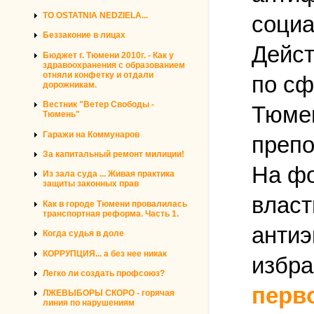
TO OSTATNIA NEDZIELA...
социа
Беззаконие в лицах
Дейст
Бюджет г. Тюмени 2010г. - Как у
здравоохранения с образованием
отняли конфетку и отдали
по сф
дорожникам.
Вестник "Ветер Свободы -
Тюмен
Тюмень"
Гаражи на Коммунаров
препо
За капитальный ремонт милиции!
На фо
Из зала суда ... Живая практика
защиты законных прав
власт
Как в городе Тюмени провалилась
транспортная реформа. Часть 1.
антиэ
Когда судья в доле
КОРРУПЦИЯ... а без нее никак
избра
Легко ли создать профсоюз?
перво
ЛЖЕВЫБОРЫ СКОРО - горячая
линия по нарушениям