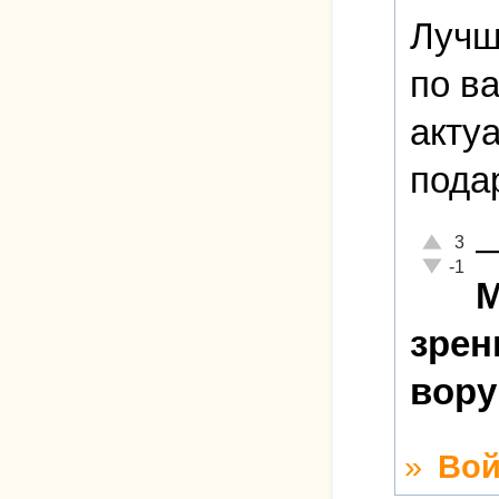
Лучш
по в
акту
пода
Отлично!
3
Неадекват
-1
М
зрен
вор
»
Вой