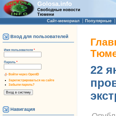
Golosa.info
Свободные новости
Тюмени
Дополнительное меню
Сайт-мемориал
Популярные
Вход для пользователей
Вы здес
Глав
Тюм
Имя пользователя
*
Пароль
*
22 я
Войти через OpenID
пров
Зарегистрироваться на сайте
Забыли пароль?
экст
Навигация
Опубл