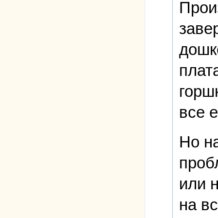
Прои
заве
дошк
плат
горшк
все 
Но н
проб
или 
на вс