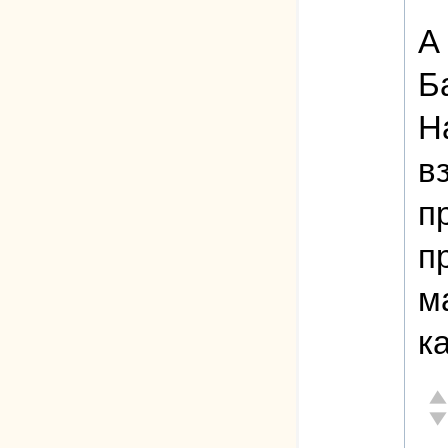
А
Б
Н
в
п
п
м
к
От
Не