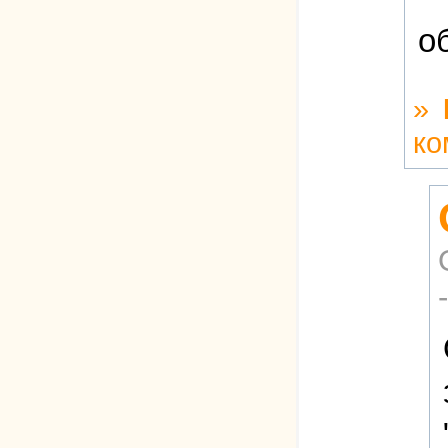
об
»
ко