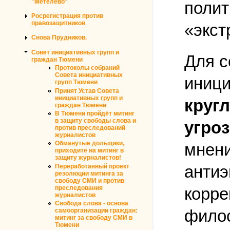
"Метелево"
полит
Росрегистрация против
правозащитников
«экс
Снова Прудников.
Совет инициативных групп и
Для с
граждан Тюмени
Протоколы собраний
Совета инициативных
иници
групп Тюмени
Принят Устав Совета
инициативных групп и
круг
граждан Тюмени
В Тюмени пройдёт митинг
в защиту свободы слова и
угро
против преследований
журналистов
Обманутые дольщики,
мнени
приходите на митинг в
защиту журналистов!
антиэ
Переработанный проект
резолюции митинга за
свободу СМИ и против
преследования
корре
журналистов
Свобода слова - основа
филос
самоорганизации граждан:
митинг за свободу СМИ в
Тюмени