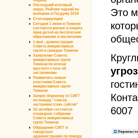
подряд
Последний итоговый
Это м
опрос. Рейтинг партий по
выборам в Госдуму 2016
Стоп коррупция!
котор
Сегодня 1 июня в Тюмени
состоится митинг в защиту
прав детей на бесплатное
общес
образование и воспитание
1 мая - демонстрация
Совета инициативных
групп и граждан Тюмени
Кругл
Заявление Совета
инициативных групп
Тюмени по итогам
угро
круглого стола об
экстремизме
Появились новые
гости
участники Совета
инициативных групп
Тюмени
Конта
Запрос Корнееву от СИГГ
по поводу "списка
экстремистских сайтов"
6007
16 октября состоится
очередное собрание
Совета инициативных
групп Тюмени
Обращение СИГГ в
городскую
администрацию по поводу