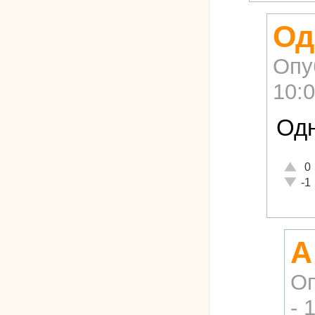
Од
Опу
10:
Одн
Отличн
0
Неадек
-1
А
Оп
- 