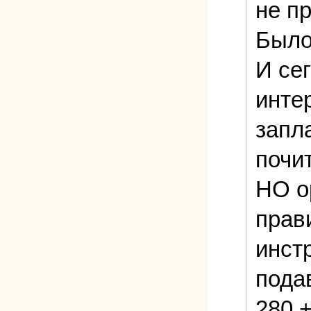
не п
Было
И се
инте
запла
почит
НО о
прав
инст
пода
280 +