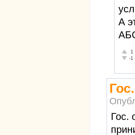
усл
А э
АБ
Отличн
1
Неадек
-1
Гос
Опубл
Гос. 
прин