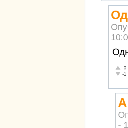
Од
Опу
10:
Одн
Отличн
0
Неадек
-1
А
Оп
- 