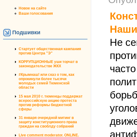
Новое на сайте
Конс
Ваши голосования
Наши
Подшивки
Не се
Стартует общественная кампания
проти
против Центра "Э"
КОРРУПЦИОННЫЕ уши торчат в
часто
законодательстве ЖКХ
#Крымнаш! или сказ о том, как
полит
опрокинули более тысячи
молодых семей Тюменской
области
борьб
15 мая 2010 г. тюменцы поддержат
всероссийскую акцию протеста
уголо
против реформы бюджетной
сферы
движе
31 января очередной митинг в
защиту конституционного права
граждан на своблду собраний
антиф
Live comment moderator. ONLINE.