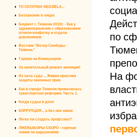
TO OSTATNIA NEDZIELA...
социа
Беззаконие в лицах
Дейст
Бюджет г. Тюмени 2010г. - Как у
здравоохранения с образованием
отняли конфетку и отдали
по сф
дорожникам.
Вестник "Ветер Свободы -
Тюмен
Тюмень"
Гаражи на Коммунаров
препо
За капитальный ремонт милиции!
На фо
Из зала суда ... Живая практика
защиты законных прав
власт
Как в городе Тюмени провалилась
транспортная реформа. Часть 1.
антиэ
Когда судья в доле
КОРРУПЦИЯ... а без нее никак
избра
Легко ли создать профсоюз?
перво
ЛЖЕВЫБОРЫ СКОРО - горячая
линия по нарушениям