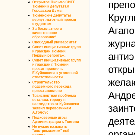
препо
Открытое Письмо СИГГ
Тюмени к депутатам
Городской Думы
Кругл
Тюменские депутаты
вернут льготный проезд
студентам
Агапо
За бесплатное и
качественное
образование!
журна
Свободный университет
Совет инициативных групп
и граждан Тюмени.
антиэ
Первый репортаж.
Совет инициативных групп
и граждан г. Тюмени
откры
просит привлечь
Е.Куйвашева к уголовной
ответственности
желаю
Строительство
подземного перехода
приостановлено
Андре
Транспортная проблема
осталась городу в
наследство от Куйвашева
заинт
заявил перевозчикам
А.Голоус
Подковерные игры
деяте
Администрации г. Тюмени
Не нужно называть
"экстремизмом" всё
орган