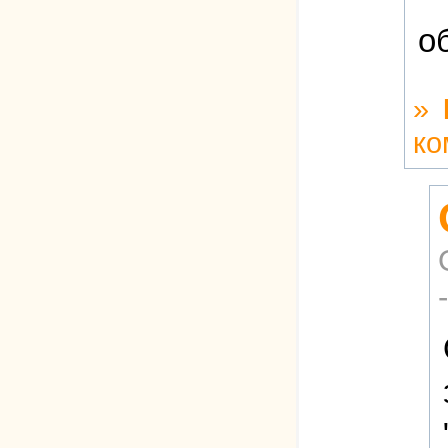
об
»
ко