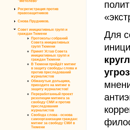
"Метелево"
полит
Росрегистрация против
правозащитников
«экс
Снова Прудников.
Совет инициативных групп и
Для с
граждан Тюмени
Протоколы собраний
Совета инициативных
иници
групп Тюмени
Принят Устав Совета
инициативных групп и
круг
граждан Тюмени
В Тюмени пройдёт митинг
в защиту свободы слова и
угро
против преследований
журналистов
Обманутые дольщики,
мнени
приходите на митинг в
защиту журналистов!
антиэ
Переработанный проект
резолюции митинга за
свободу СМИ и против
преследования
корре
журналистов
Свобода слова - основа
филос
самоорганизации граждан:
митинг за свободу СМИ в
Тюмени