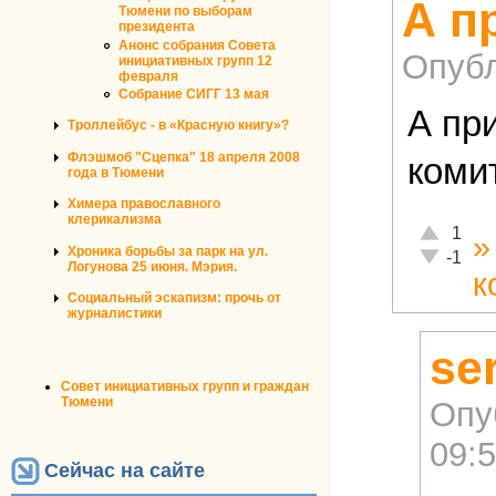
А п
Тюмени по выборам
президента
Анонс собрания Совета
Опубл
инициативных групп 12
февраля
Собрание СИГГ 13 мая
А пр
Троллейбус - в «Красную книгу»?
Флэшмоб "Сцепка" 18 апреля 2008
коми
года в Тюмени
Химера православного
клерикализма
Отлично!
1
Хроника борьбы за парк на ул.
Неадекват
-1
Логунова 25 июня. Мэрия.
к
Социальный эскапизм: прочь от
журналистики
se
Совет инициативных групп и граждан
Тюмени
Опу
09:
Сейчас на сайте