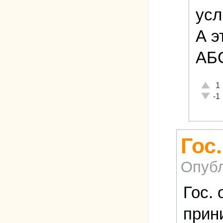
усл
А э
АБ
Отличн
1
Неадек
-1
Гос
Опубл
Гос. 
прин