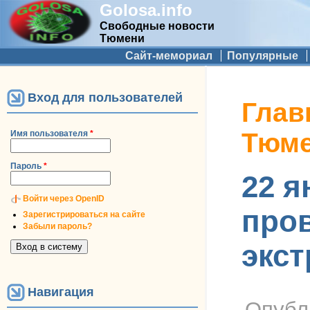
Golosa.info
Свободные новости
Тюмени
Дополнительное меню
Сайт-мемориал
Популярные
Вход для пользователей
Вы здес
Глав
Тюм
Имя пользователя
*
Пароль
*
22 я
Войти через OpenID
пров
Зарегистрироваться на сайте
Забыли пароль?
экст
Навигация
Опубл