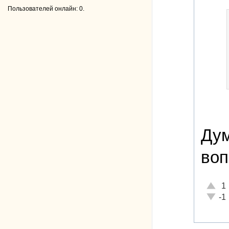
Пользователей онлайн: 0.
Дум
воп
Отличн
1
Неадек
-1