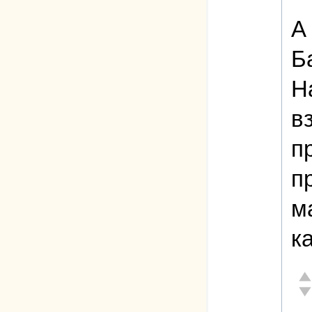
А
Б
Н
в
п
п
м
к
От
Не