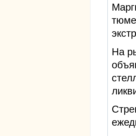
Марг
тюме
экст
На р
объя
стел
ликв
Стре
ежед