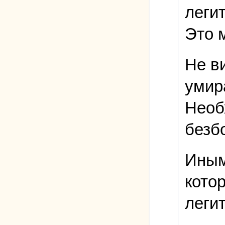
леги
Это 
Не в
умир
Необ
безб
Иным
кото
леги