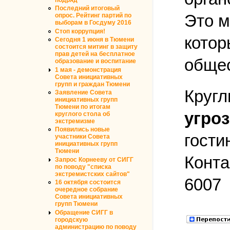
подряд
Последний итоговый
Это м
опрос. Рейтинг партий по
выборам в Госдуму 2016
Стоп коррупция!
котор
Сегодня 1 июня в Тюмени
состоится митинг в защиту
прав детей на бесплатное
общес
образование и воспитание
1 мая - демонстрация
Совета инициативных
групп и граждан Тюмени
Кругл
Заявление Совета
инициативных групп
Тюмени по итогам
угро
круглого стола об
экстремизме
Появились новые
гости
участники Совета
инициативных групп
Тюмени
Конта
Запрос Корнееву от СИГГ
по поводу "списка
экстремистских сайтов"
6007
16 октября состоится
очередное собрание
Совета инициативных
групп Тюмени
Обращение СИГГ в
городскую
администрацию по поводу