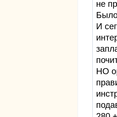
не п
Было
И се
инте
запла
почит
НО о
прав
инст
пода
280 +