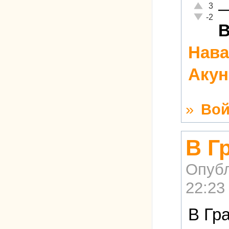
Отлично!
3
Неадекват
-2
В
Нав
Акун
»
Вой
В Г
Опубл
22:23
В Гр