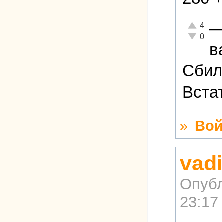
Отлично!
4
Неадекват
0
в
Сбил
Вста
»
Вой
vad
Опубл
23:17