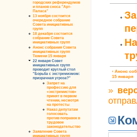
городских референдумов
и планов сноса "Арт-
Паласа"
За
13 ноября состоится
очередное собрание
Совета инициативных
пе
групп
18 декабря состоится
собрание Совета
На
инициативных групп
Анонс собрания Совета
инициативных групп
тр
Тюмени 15 января
22 января Совет
инициативных групп
проводит круглый стол
‹ Анонс со
"Борьба с экстремизмом:
15 января
призрачная угроза?"
Запрет на
»
верс
профессию для
«экстремистов»
принят в первом
отправ
чтении, несмотря
на протесты
Наказ депутатам
голосовать
Ко
против поправок в
трудовое
законодательство
Заявление Совета
инициативных групп