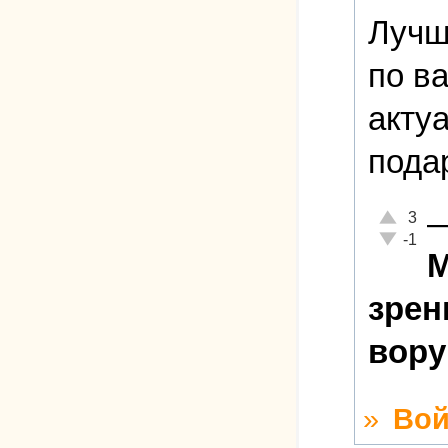
Лучш
по в
акту
пода
Отлично!
3
Неадекват
-1
М
зрен
вор
»
Вой