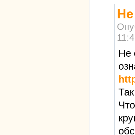
Не
Опу
11:4
Не 
озн
htt
Так
Что
кру
обс