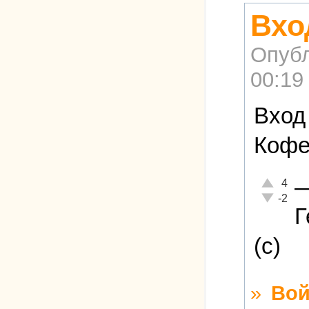
Вхо
Опубл
00:19
Вход
Кофе
Отлично!
4
Неадекват
-2
Г
(с)
»
Вой