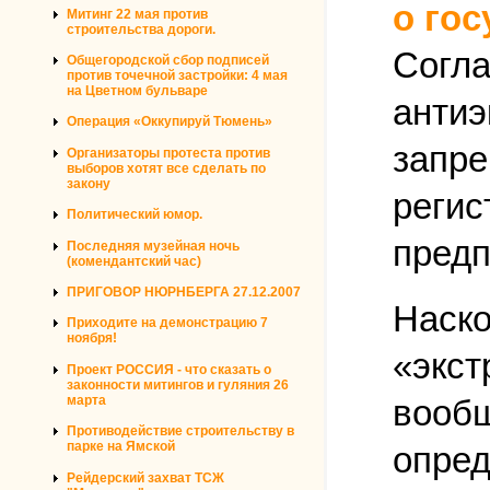
о го
Митинг 22 мая против
строительства дороги.
Согла
Общегородской сбор подписей
против точечной застройки: 4 мая
на Цветном бульваре
антиэ
Операция «Оккупируй Тюмень»
запре
Организаторы протеста против
выборов хотят все сделать по
закону
регис
Политический юмор.
предп
Последняя музейная ночь
(комендантский час)
ПРИГОВОР НЮРНБЕРГА 27.12.2007
Наско
Приходите на демонстрацию 7
ноября!
«экст
Проект РОССИЯ - что сказать о
законности митингов и гуляния 26
марта
вообщ
Противодействие строительству в
парке на Ямской
опред
Рейдерский захват ТСЖ