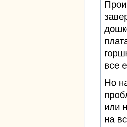
Прои
заве
дошк
плат
горшк
все 
Но н
проб
или 
на вс