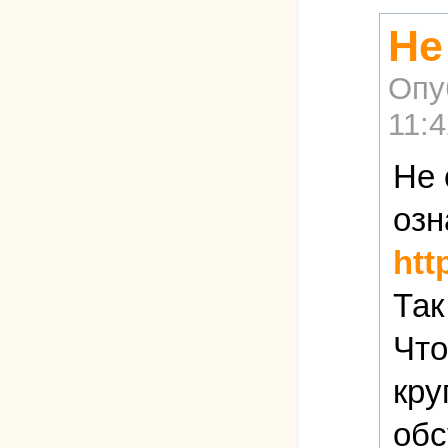
Не
Опу
11:4
Не 
озн
htt
Так
Что
кру
обс