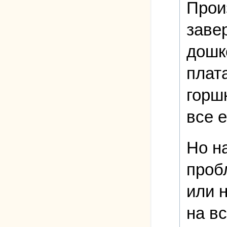
Прои
заве
дошк
плат
горшк
все 
Но н
проб
или 
на вс