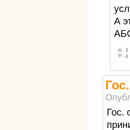
усл
А э
АБ
Отличн
1
Неадек
-1
Гос
Опубл
Гос. 
прин