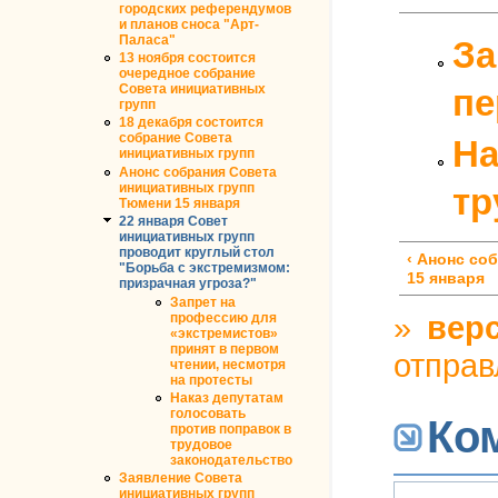
городских референдумов
и планов сноса "Арт-
Паласа"
За
13 ноября состоится
очередное собрание
Совета инициативных
пе
групп
18 декабря состоится
собрание Совета
На
инициативных групп
Анонс собрания Совета
инициативных групп
тр
Тюмени 15 января
22 января Совет
инициативных групп
проводит круглый стол
‹ Анонс со
"Борьба с экстремизмом:
15 января
призрачная угроза?"
Запрет на
»
верс
профессию для
«экстремистов»
принят в первом
отправ
чтении, несмотря
на протесты
Наказ депутатам
голосовать
Ко
против поправок в
трудовое
законодательство
Заявление Совета
инициативных групп