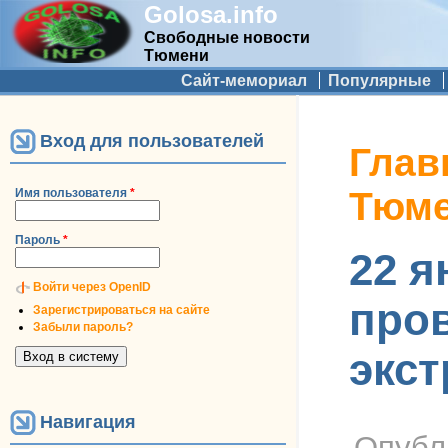
Golosa.info
Свободные новости
Тюмени
Дополнительное меню
Сайт-мемориал
Популярные
Вход для пользователей
Вы здес
Глав
Тюм
Имя пользователя
*
Пароль
*
22 я
Войти через OpenID
пров
Зарегистрироваться на сайте
Забыли пароль?
экст
Навигация
Опубл