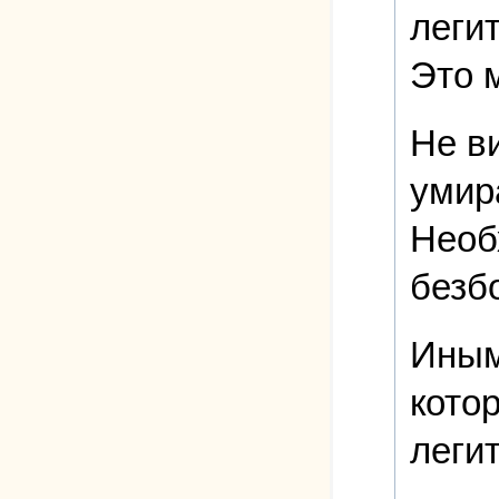
леги
Это 
Не в
умир
Необ
безб
Иным
кото
леги