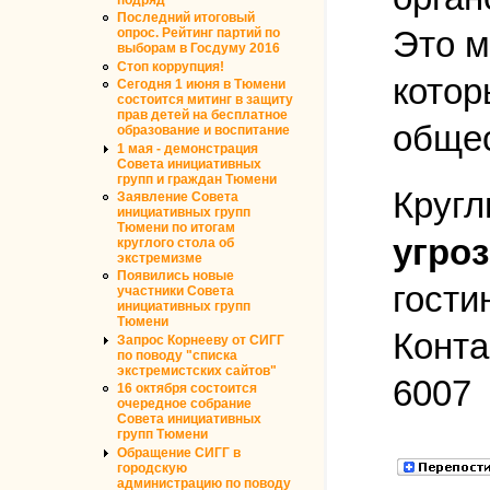
подряд
Последний итоговый
Это м
опрос. Рейтинг партий по
выборам в Госдуму 2016
Стоп коррупция!
котор
Сегодня 1 июня в Тюмени
состоится митинг в защиту
прав детей на бесплатное
общес
образование и воспитание
1 мая - демонстрация
Совета инициативных
групп и граждан Тюмени
Кругл
Заявление Совета
инициативных групп
Тюмени по итогам
угро
круглого стола об
экстремизме
Появились новые
гости
участники Совета
инициативных групп
Тюмени
Конта
Запрос Корнееву от СИГГ
по поводу "списка
экстремистских сайтов"
6007
16 октября состоится
очередное собрание
Совета инициативных
групп Тюмени
Обращение СИГГ в
городскую
администрацию по поводу