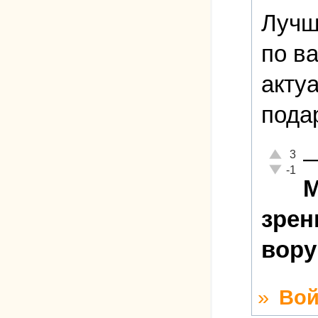
Лучш
по в
акту
пода
Отлично!
3
Неадекват
-1
М
зрен
вор
»
Вой