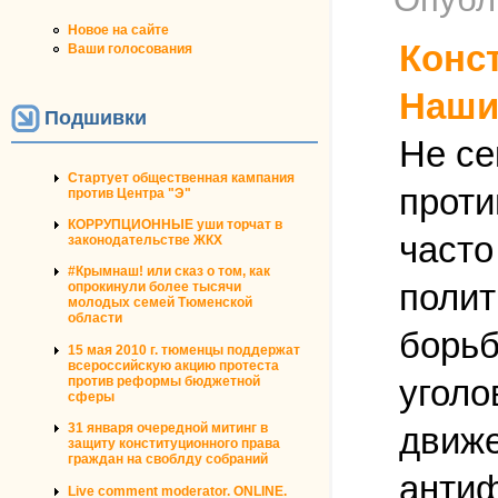
Новое на сайте
Конс
Ваши голосования
Наши
Подшивки
Не се
Стартует общественная кампания
проти
против Центра "Э"
КОРРУПЦИОННЫЕ уши торчат в
часто
законодательстве ЖКХ
#Крымнаш! или сказ о том, как
полит
опрокинули более тысячи
молодых семей Тюменской
области
борьб
15 мая 2010 г. тюменцы поддержат
всероссийскую акцию протеста
уголо
против реформы бюджетной
сферы
движе
31 января очередной митинг в
защиту конституционного права
граждан на своблду собраний
антиф
Live comment moderator. ONLINE.