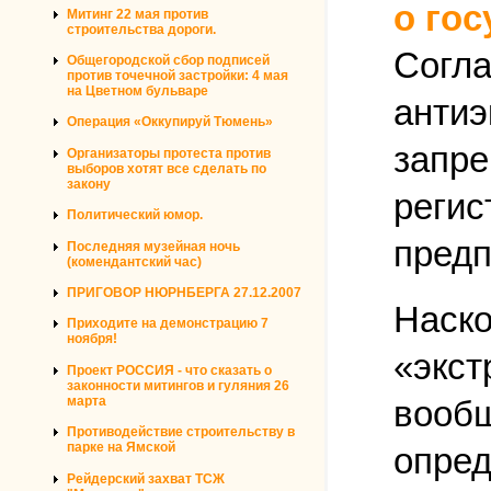
о го
Митинг 22 мая против
строительства дороги.
Согла
Общегородской сбор подписей
против точечной застройки: 4 мая
на Цветном бульваре
антиэ
Операция «Оккупируй Тюмень»
запре
Организаторы протеста против
выборов хотят все сделать по
закону
регис
Политический юмор.
предп
Последняя музейная ночь
(комендантский час)
ПРИГОВОР НЮРНБЕРГА 27.12.2007
Наско
Приходите на демонстрацию 7
ноября!
«экст
Проект РОССИЯ - что сказать о
законности митингов и гуляния 26
марта
вообщ
Противодействие строительству в
парке на Ямской
опред
Рейдерский захват ТСЖ