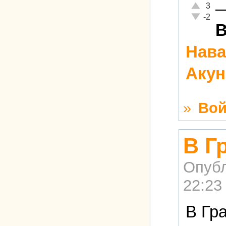
Отлично!
3
Неадекват
-2
В
Нав
Акун
»
Вой
В Г
Опубл
22:23
В Гр