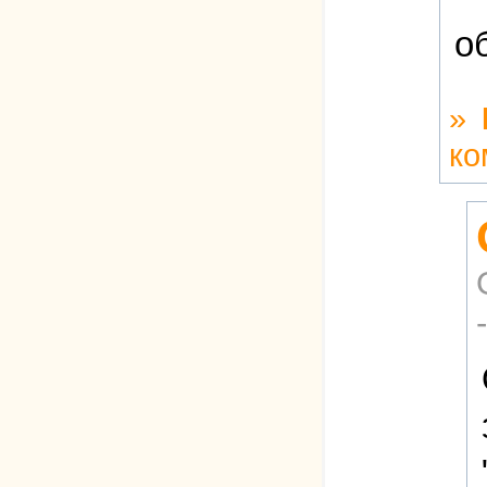
об
»
ко