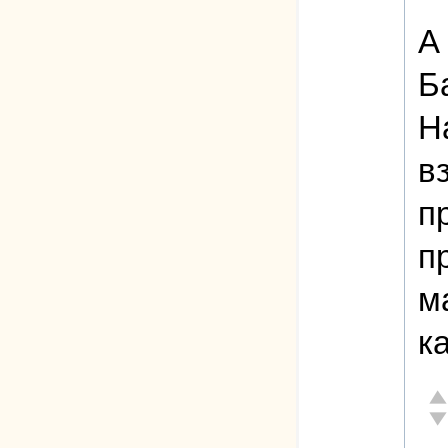
А
Б
Н
в
п
п
м
к
От
Не