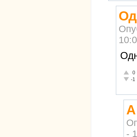
Од
Опу
10:
Одн
Отличн
0
Неадек
-1
А
Оп
- 