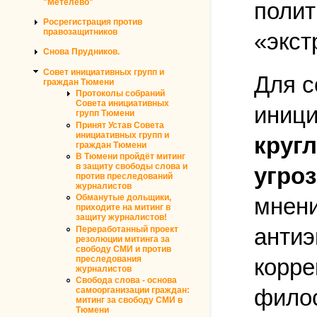
"Метелево"
полит
Росрегистрация против
правозащитников
«экс
Снова Прудников.
Совет инициативных групп и
Для с
граждан Тюмени
Протоколы собраний
Совета инициативных
иници
групп Тюмени
Принят Устав Совета
инициативных групп и
круг
граждан Тюмени
В Тюмени пройдёт митинг
в защиту свободы слова и
угро
против преследований
журналистов
Обманутые дольщики,
мнени
приходите на митинг в
защиту журналистов!
антиэ
Переработанный проект
резолюции митинга за
свободу СМИ и против
преследования
корре
журналистов
Свобода слова - основа
филос
самоорганизации граждан:
митинг за свободу СМИ в
Тюмени