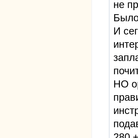
не п
Было
И се
инте
запла
почит
НО о
прав
инст
пода
280 +