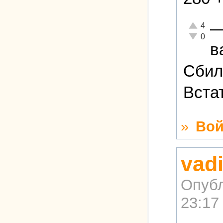
Отлично!
4
Неадекват
0
в
Сбил
Вста
»
Вой
vad
Опубл
23:17