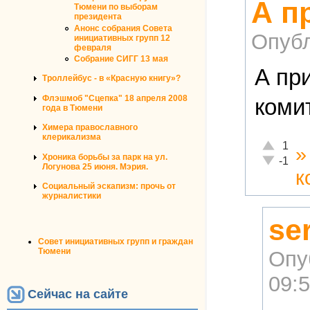
А п
Тюмени по выборам
президента
Анонс собрания Совета
Опубл
инициативных групп 12
февраля
Собрание СИГГ 13 мая
А пр
Троллейбус - в «Красную книгу»?
Флэшмоб "Сцепка" 18 апреля 2008
коми
года в Тюмени
Химера православного
клерикализма
Отлично!
1
Хроника борьбы за парк на ул.
Неадекват
-1
Логунова 25 июня. Мэрия.
к
Социальный эскапизм: прочь от
журналистики
se
Совет инициативных групп и граждан
Тюмени
Опу
09:
Сейчас на сайте