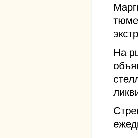
Марг
тюме
экст
На р
объя
стел
ликв
Стре
ежед