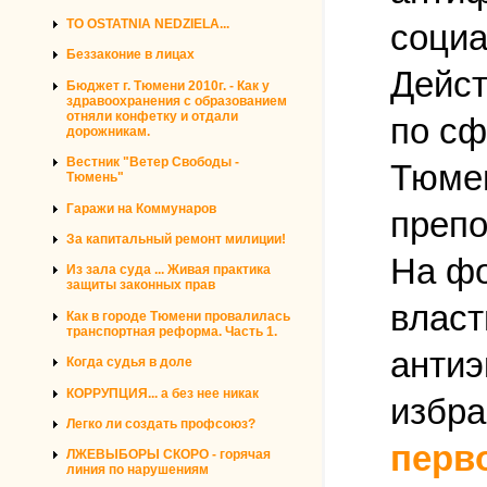
TO OSTATNIA NEDZIELA...
социа
Беззаконие в лицах
Дейст
Бюджет г. Тюмени 2010г. - Как у
здравоохранения с образованием
отняли конфетку и отдали
по сф
дорожникам.
Вестник "Ветер Свободы -
Тюмен
Тюмень"
Гаражи на Коммунаров
препо
За капитальный ремонт милиции!
На фо
Из зала суда ... Живая практика
защиты законных прав
власт
Как в городе Тюмени провалилась
транспортная реформа. Часть 1.
антиэ
Когда судья в доле
КОРРУПЦИЯ... а без нее никак
избра
Легко ли создать профсоюз?
перво
ЛЖЕВЫБОРЫ СКОРО - горячая
линия по нарушениям