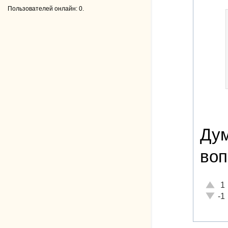
Пользователей онлайн: 0.
Дум
воп
Отличн
1
Неадек
-1