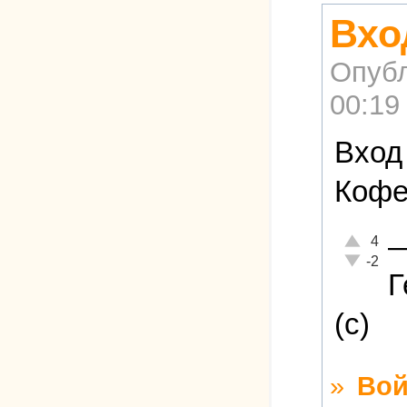
Вхо
Опубл
00:19
Вход
Кофе
Отлично!
4
Неадекват
-2
Г
(с)
»
Вой