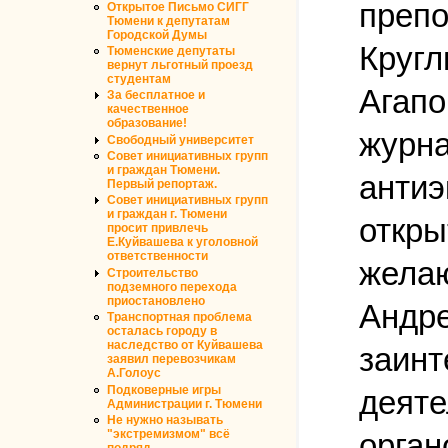
препо
Открытое Письмо СИГГ
Тюмени к депутатам
Городской Думы
Кругл
Тюменские депутаты
вернут льготный проезд
студентам
Агапо
За бесплатное и
качественное
образование!
журна
Свободный университет
Совет инициативных групп
и граждан Тюмени.
антиэ
Первый репортаж.
Совет инициативных групп
и граждан г. Тюмени
откры
просит привлечь
Е.Куйвашева к уголовной
ответственности
желаю
Строительство
подземного перехода
приостановлено
Андре
Транспортная проблема
осталась городу в
наследство от Куйвашева
заинт
заявил перевозчикам
А.Голоус
Подковерные игры
деяте
Администрации г. Тюмени
Не нужно называть
"экстремизмом" всё
орган