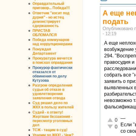
Оправдательный
приговор... Победа!!!
А еще н
Ответчик "косит под
дурня" - но истец
подать
демонстрирует
сдержанность
Опубликовано 
ПРИСТАВ
- 12:19
ОБЛОМАЛСЯ
Победа коммунаров
А еще неплох
над коррупционерами
возбуждение у
Понуждая
Департамент
294. "Воспре
Прокуратура мечется
правосудия и
в поисках оправдания
расследовани
Прокурор фактически
отказался от
собрать все "
обвинения по делу
заявить о при
Кутузова
Разгром определения
выявленных в
судьи об отказе в
разбирательст
удовлетворении
заявления отвода
невозможно та
Суд решил дело по
фальсификац
ЖКХ в пользу жителей
Судей - к ответу!
Жертвам беззакония -
—
Отлично!
0
пересмотр уголовных
Если "
дел
Неадекватно!
0
ТСЖ - тащим в суд!
со св
Ударим по ЖКХ! - Чем?