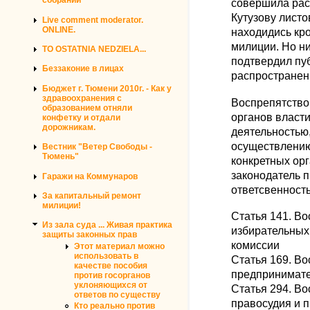
собраний
совершила рас
Кутузову листо
Live comment moderator.
ONLINE.
находидись кро
милиции. Но ни
TO OSTATNIA NEDZIELA...
подтвердил пуб
Беззаконие в лицах
распространен
Бюджет г. Тюмени 2010г. - Как у
здравоохранения с
Воспрепятство
образованием отняли
органов власти
конфетку и отдали
дорожникам.
деятельностью,
осуществлению
Вестник "Ветер Свободы -
Тюмень"
конкретных ор
законодатель 
Гаражи на Коммунаров
ответсвенность
За капитальный ремонт
милиции!
Статья 141. В
Из зала суда ... Живая практика
избирательных
защиты законных прав
комиссии
Этот материал можно
использовать в
Статья 169. В
качестве пособия
предпринимате
против госорганов
уклоняющихся от
Статья 294. В
ответов по существу
правосудия и 
Кто реально против