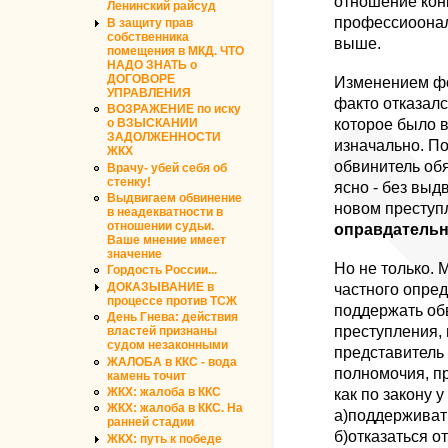
отношение кон
Ленинский райсуд
профессиоонал
В защиту прав
собственника
выше.
помещения в МКД. ЧТО
НАДО ЗНАТЬ о
ДОГОВОРЕ
Изменением фо
УПРАВЛЕНИЯ
факто отказал
ВОЗРАЖЕНИЕ по иску
которое было 
о ВЗЫСКАНИИ
ЗАДОЛЖЕННОСТИ
изначально. По
ЖКХ
обвинитель обя
Врачу- убей себя об
стенку!
ясно - без вы
Выдвигаем обвинение
новом преступ
в неадекватности в
отношении судьи.
оправдательн
Ваше мнение имеет
значение
Но не только.
Гордость России...
частного опред
ДОКАЗЫВАНИЕ в
процессе против ТСЖ
поддержать об
День Гнева: действия
преступления, 
властей признаны
судом незаконными
представитель
ЖАЛОБА в ККС - вода
полномочия, п
камень точит
как по закону 
ЖКХ: жалоба в ККС
ЖКХ: жалоба в ККС. На
а)поддерживат
ранней стадии
б)отказаться от
ЖКХ: путь к победе