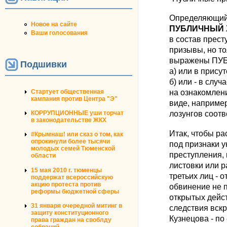
Определяющий 
Новое на сайте
ПУБЛИЧНЫЙ Х
Ваши голосования
в состав прес
призывы, но то
выражены ПУ
Подшивки
а) или в прису
б) или - в слу
на ознакомлени
Стартует общественная
кампания против Центра "Э"
виде, наприме
лозунгов соот
КОРРУПЦИОННЫЕ уши торчат
в законодательстве ЖКХ
Итак, чтобы р
#Крымнаш! или сказ о том, как
опрокинули более тысячи
под признаки у
молодых семей Тюменской
преступления,
области
листовки или р
15 мая 2010 г. тюменцы
третьих лиц - 
поддержат всероссийскую
акцию протеста против
обвинение не 
реформы бюджетной сферы
открытых дейст
31 января очередной митинг в
следствия вскр
защиту конституционного
Кузнецова - по
права граждан на своблду