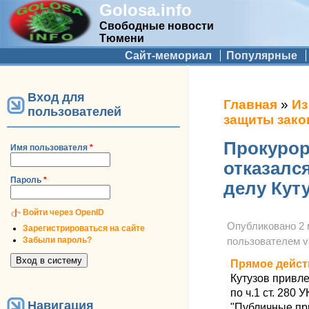
Golosa.info
Свободные новости
Тюмени
Дополнительное меню
Сайт-мемориал
Популярные
Вход для
Вы здесь
Главная
»
Из
пользователей
защиты зако
Прокурор
Имя пользователя
*
отказалс
Пароль
*
делу Кут
Войти через OpenID
Опубликовано
2 
Зарегистрироваться на сайте
Забыли пароль?
пользователем
v
Прямое дейст
Кутузов привле
по ч.1 ст. 280 
Навигация
"Публичные при