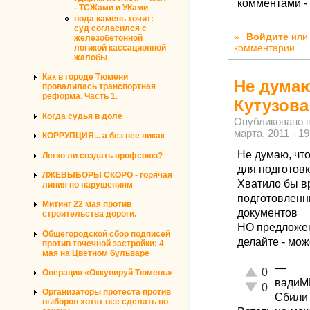
комментами - 
- ТСЖами и УКами
вода камень точит:
суд согласился с
»
Войдите
ил
железобетонной
комментарии
логикой кассационной
жалобы
Как в городе Тюмени
Не думаю
провалилась транспортная
реформа. Часть 1.
Кутузова
Когда судья в доле
Опубликовано 
марта, 2011 - 19
КОРРУПЦИЯ... а без нее никак
Не думаю, что
Легко ли создать профсоюз?
для подготов
ЛЖЕВЫБОРЫ СКОРО - горячая
Хватило бы в
линия по нарушениям
подготовленн
Митинг 22 мая против
документов
строительства дороги.
НО предложен
Общегородской сбор подписей
делайте - мож
против точечной застройки: 4
мая на Цветном бульваре
—
Отлично!
0
Операция «Оккупируй Тюмень»
вади
Неадекватно!
0
Организаторы протеста против
Сбили 
выборов хотят все сделать по