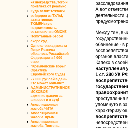
казнокрадства, того и
расследовани
привлекают реально
А вот ответств
Куда велят тсжвики
деятельности ц
рейдеров из ТУЛЫ,
захвативших
предусмотрен
ТЮМЕНскую
недвижимость,
остановили в ОМСКЕ
Между тем, выс
Попутанные бесом
государственн
скоро суд
обвинение - в 
Одно слово адвоката
Генри Резника
воспрепятство
обошлось Российской
органов власти
Федерации в 4 000
евро
Капеко в своей
"Кремлевские воры"
наступления у
(практика
1 ст. 280 УК 
Европейского Суда)
27 000 рублей в день.
воспрепятств
Кто может больше?
государственн
АДМИНИСТРАТИВНОЕ
правоохранит
ИСКОВОЕ -
администрацию за
преступления в
шиворот и в суд!
упомянуто в з
Апелляционная
жалоба ЧИТА
характеризующ
Апелляционная
воспрепятст
жалоба. Крым
непосредственн
Апелляционная
жалоба. Тюмень.