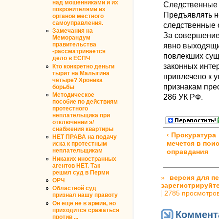
над мошенниками и их
Следственные 
покровителями из
Предъявлять н
органов местного
самоуправления.
следственные о
Замечания на
За совершение
Меморандум
явно выходящи
правительства
-рассматривается
повлекших сущ
дело в ЕСПЧ
законных инте
Кто конкретно деньги
тырит на Малыгина
привлечено к у
четыре? Хроника
признакам прес
борьбы
Методическое
286 УК РФ.
пособие по действиям
протестного
неплательщика при
отключении э/
снабжения квартиры
‹ Прокуратура
НЕТ ПРАВА на подачу
мечется в пои
иска к протестным
неплательщикам
оправдания
Никаких иностранных
агентов НЕТ. Так
решил суд в Перми
»
версия для п
ОРЧ
зарегистрируйт
Областной суд
2785 просмотро
признал нашу правоту
Он еще не в армии, но
приходится сражаться
Коммент
против ...