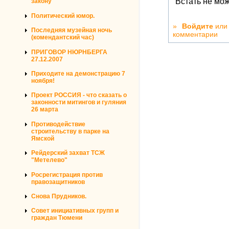
Встать не мо
закону
Политический юмор.
»
Войдите
ил
Последняя музейная ночь
комментарии
(комендантский час)
ПРИГОВОР НЮРНБЕРГА
27.12.2007
Приходите на демонстрацию 7
ноября!
Проект РОССИЯ - что сказать о
законности митингов и гуляния
26 марта
Противодействие
строительству в парке на
Ямской
Рейдерский захват ТСЖ
"Метелево"
Росрегистрация против
правозащитников
Снова Прудников.
Совет инициативных групп и
граждан Тюмени