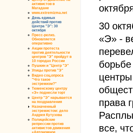
активистов в
октября
Магадане
www.extremizma.net
День единых
действий против
30 окт
Центра "Э": 30
октября
Пресс-релиз.
«Э» - 
Обновляется
оперативно
переве
Акции протеста
против деятельности
центров "Э" пройдут в
10 городах России
борьбе
Пушкин и "Центр "Э"
Улицы против "Э"
центры
Видео соц.опроса
"Что такое
экстремизм?"
общест
Тюменскому центру
«Э» поднесли торт
Центр "Э" нарывается
права 
на поздравления
Назначенный
экстремистом: дело
Расплы
Андрея Кутузова
Полицейские
репрессии против
все, ч
активистов движения
«Автономное