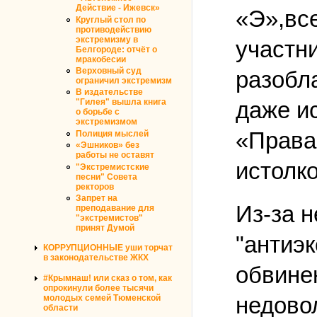
Действие - Ижевск»
«Э»,вс
Круглый стол по
противодействию
экстремизму в
участн
Белгороде: отчёт о
мракобесии
Верховный суд
разобл
ограничил экстремизм
В издательстве
даже и
"Гилея" вышла книга
о борьбе с
экстремизмом
«Права 
Полиция мыслей
«Эшников» без
работы не оставят
истолк
"Экстремистские
песни" Совета
ректоров
Запрет на
Из-за 
преподавание для
"экстремистов"
принят Думой
"антиэ
КОРРУПЦИОННЫЕ уши торчат
в законодательстве ЖКХ
обвине
#Крымнаш! или сказ о том, как
опрокинули более тысячи
недово
молодых семей Тюменской
области