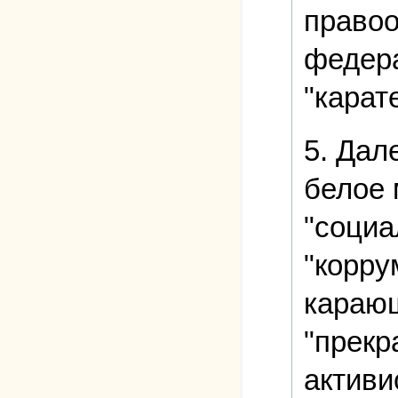
правоо
федера
"карат
5. Дал
белое 
"социа
"корру
карающ
"прекр
активи