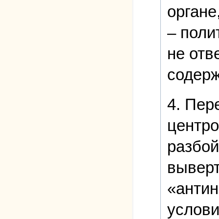
органе
– поли
не отв
содер
4. Пер
центро
разбой
выверт
«антин
услови