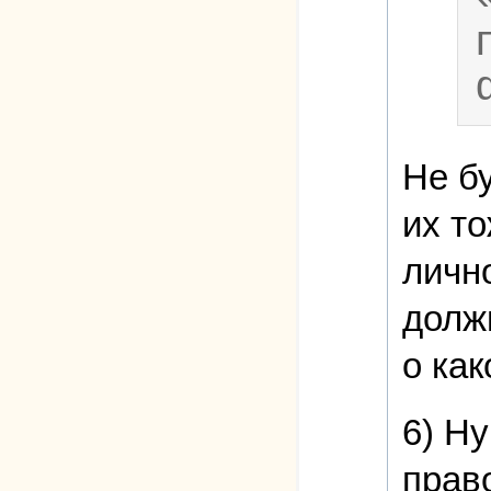
Не бу
их т
лично
долж
о ка
6) Н
прав