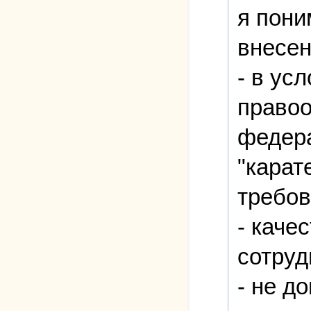
я пони
внесен
- в ус
правоо
федера
"карат
требов
- каче
сотруд
- не д