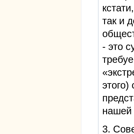
кстати
так и 
общест
- это 
требуе
«экстр
этого)
предст
нашей 
3. Сов