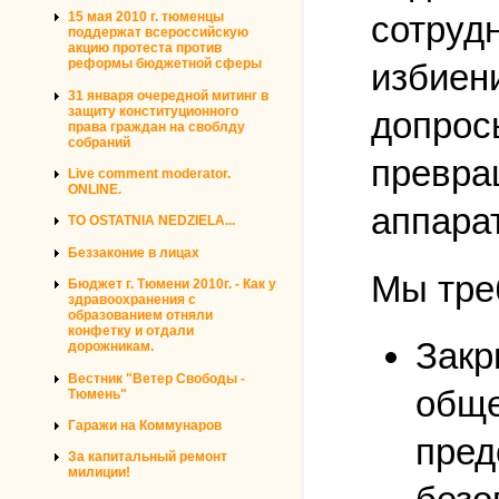
сотруд
15 мая 2010 г. тюменцы
поддержат всероссийскую
акцию протеста против
реформы бюджетной сферы
избиен
31 января очередной митинг в
защиту конституционного
допрос
права граждан на своблду
собраний
превра
Live comment moderator.
ONLINE.
аппарат
TO OSTATNIA NEDZIELA...
Беззаконие в лицах
Мы тре
Бюджет г. Тюмени 2010г. - Как у
здравоохранения с
образованием отняли
конфетку и отдали
Закр
дорожникам.
Вестник "Ветер Свободы -
обще
Тюмень"
Гаражи на Коммунаров
пред
За капитальный ремонт
милиции!