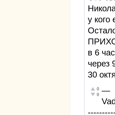
Никола
у кого 
Остало
ПРИХ
в 6 ча
через 
30 окт
—
Отлично!
0
Неадекватно!
0
Va
---------