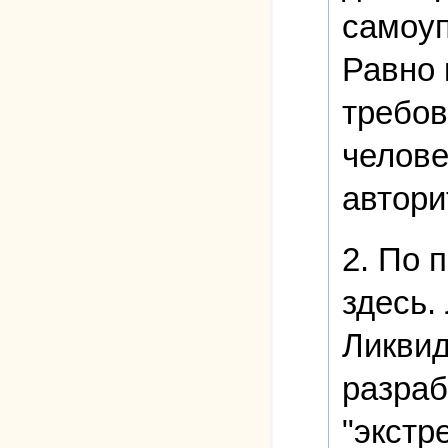
самоуп
Равно 
требов
челове
автори
2. По 
здесь.
Ликвид
разраб
"экстр