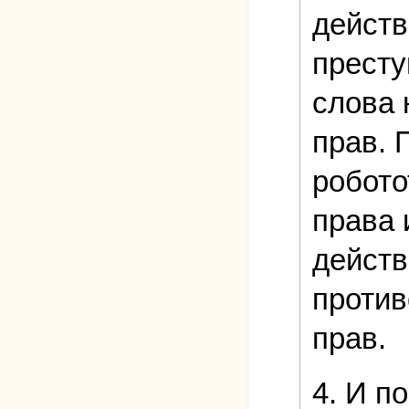
действ
престу
слова 
прав. 
робото
права 
действ
против
прав.
4. И п