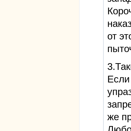
Короч
нака
от эт
пыто
3.Та
Если
упраз
запр
же пр
Любо