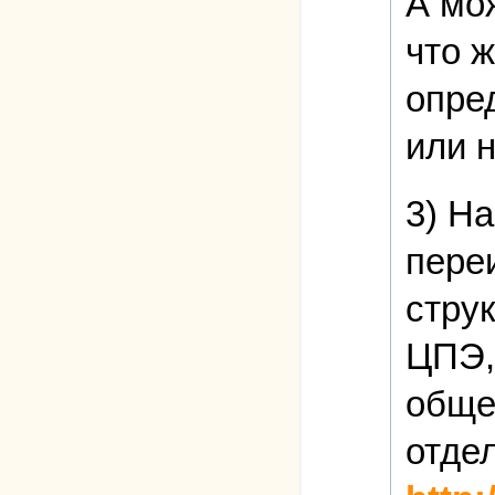
А мо
что ж
опред
или н
3) Н
пере
стру
ЦПЭ,
обще
отде