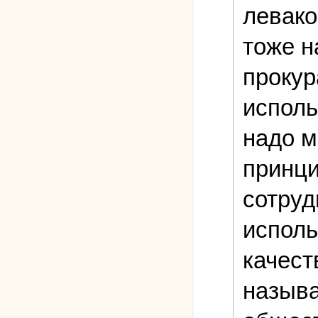
левако
тоже н
прокур
исполь
надо м
принци
сотруд
исполь
качест
называ