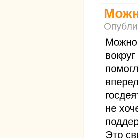
Можн
Опубли
Можно 
вокруг
помогл
вперед
госдея
не хоч
поддер
Это св