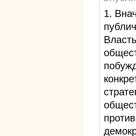
1. Вна
публич
Власть
общест
побужд
конкре
страте
общест
против
демокр