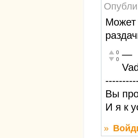
Опубли
Может 
раздач
—
Отлично!
0
Неадекватно!
0
Va
---------
Вы про
И я к 
»
Войд