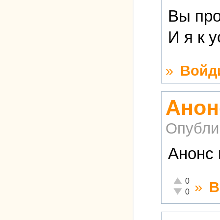
Вы про
И я к 
»
Войд
Анон
Опубли
Анонс 
Отлично!
0
»
В
Неадекватно!
0