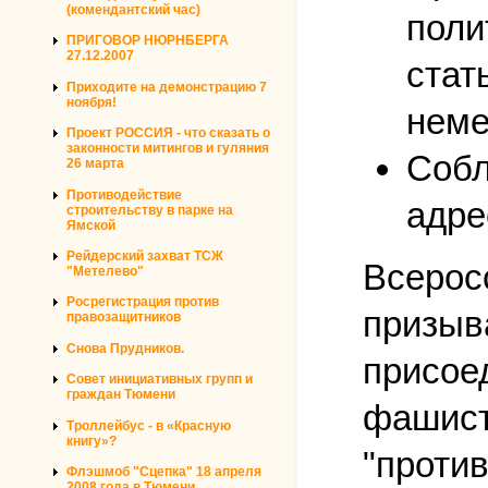
(комендантский час)
поли
ПРИГОВОР НЮРНБЕРГА
27.12.2007
стат
Приходите на демонстрацию 7
ноября!
неме
Проект РОССИЯ - что сказать о
законности митингов и гуляния
Собл
26 марта
Противодействие
адре
строительству в парке на
Ямской
Рейдерский захват ТСЖ
Всерос
"Метелево"
Росрегистрация против
призыва
правозащитников
Снова Прудников.
присое
Совет инициативных групп и
граждан Тюмени
фашист
Троллейбус - в «Красную
книгу»?
"проти
Флэшмоб "Сцепка" 18 апреля
2008 года в Тюмени