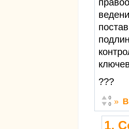
правоо
ведени
постав
подлин
контро
ключев
???
Отлично!
0
»
В
Неадекватно!
0
1. 