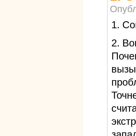
Опубл
1. С
2. В
Поче
вызы
проб
Точн
счит
экст
запа