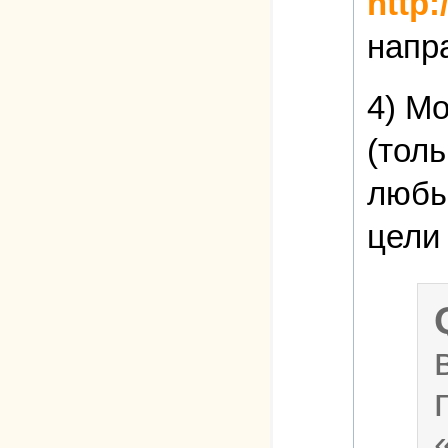
http
напр
4) М
(толь
любы
цели