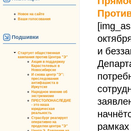
Прямое
Против
Новое на сайте
Ваши голосования
[img_as
октябр
Подшивки
и безз
Стартует общественная
кампания против Центра "Э"
Департ
Акция в поддержку
Карастелевых в
Новосибирске
потреб
И снова центр "Э":
преследования
антифашиста в
сотруд
Иркутске
Народное мнение об
экстремизме
заявле
ПРЕСТОЛОНАСЛЕДИЕ
- это наша
юридическая
начнётс
реальность
Страсбург реагирует
оперативно на
рамках
проделки центра "Э"
Центр Э. Давление на