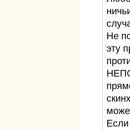
ничь
случа
Не по
эту 
прот
НЕПО
прямо
скинх
може
Если 