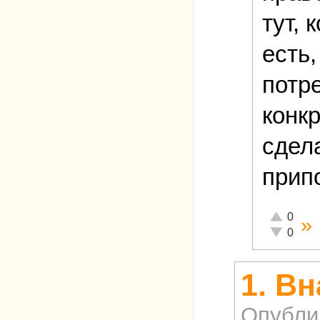
тут, 
есть,
потр
конкр
сдела
прип
Отлично!
0
»
Неадекват
0
1. В
Опубли