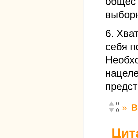
общест
выборн
6. Хва
себя п
Необхо
нацеле
предст
Отлично!
0
»
В
Неадекватно!
0
Цит