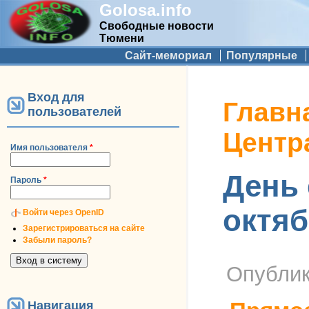
Golosa.info
Свободные новости
Тюмени
Дополнительное меню
Сайт-мемориал
Популярные
Вход для
Вы здесь
Главн
пользователей
Центр
Имя пользователя
*
День 
Пароль
*
октя
Войти через OpenID
Зарегистрироваться на сайте
Забыли пароль?
Опубли
Навигация