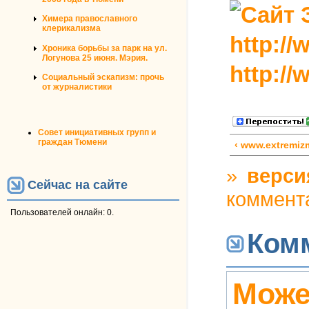
Химера православного
клерикализма
http:/
Хроника борьбы за парк на ул.
Логунова 25 июня. Мэрия.
http:/
Социальный эскапизм: прочь
от журналистики
Совет инициативных групп и
граждан Тюмени
‹ www.extremiz
»
верси
Сейчас на сайте
коммент
Пользователей онлайн: 0.
Ком
Може