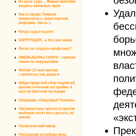
безо
Из зала суда ... Живая практика
защиты законных прав
Удал
Как в городе Тюмени
провалилась транспортная
реформа. Часть 1.
бесс
Когда судья в доле
борь
КОРРУПЦИЯ... а без нее никак
Легко ли создать профсоюз?
множ
ЛЖЕВЫБОРЫ СКОРО - горячая
линия по нарушениям
влас
Митинг 22 мая против
строительства дороги.
поли
Общегородской сбор подписей
против точечной застройки: 4
феде
мая на Цветном бульваре
Операция «Оккупируй Тюмень»
деят
Организаторы протеста против
выборов хотят все сделать по
«экс
закону
Политический юмор.
Прек
Последняя музейная ночь