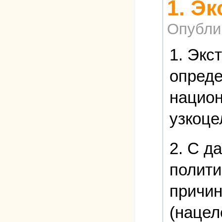
1. Э
Опубли
1. Экс
опреде
национ
узкоце
2. С д
полити
причин
(нацел