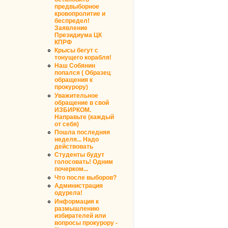
предвыборное
кровопролитие и
беспредел!
Заявление
Президиума ЦК
КПРФ
Крысы бегут с
тонущего корабля!
Наш Собянин
попался ( Образец
обращения к
прокурору)
Уважительное
обращение в свой
ИЗБИРКОМ.
Направьте (каждый
от себя)
Пошла последняя
неделя... Надо
действовать
Студенты будут
голосовать! Одним
почерком...
Что после выборов?
Администрация
одурела!
Информация к
размышлению
избирателей или
вопросы прокурору -