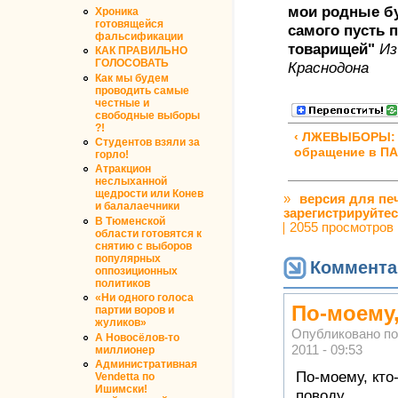
мои родные бу
Хроника
готовящейся
самого пусть 
фальсификации
товарищей"
Из
КАК ПРАВИЛЬНО
ГОЛОСОВАТЬ
Краснодона
Как мы будем
проводить самые
честные и
свободные выборы
?!
‹ ЛЖЕВЫБОРЫ:
Студентов взяли за
обращение в П
горло!
Атракцион
неслыханной
щедрости или Конев
»
версия для пе
и балалаечники
зарегистрируйте
В Тюменской
2055 просмотров
области готовятся к
снятию с выборов
популярных
Коммента
оппозиционных
политиков
«Ни одного голоса
По-моему,
партии воров и
жуликов»
Опубликовано п
А Новосёлов-то
2011 - 09:53
миллионер
Административная
По-моему, кто
Vendetta по
Ишимски!
поводу...