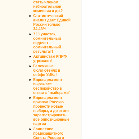
стать членом
избирательной
комиссии и др.?
Статистический
анализ дает Единой
России только
34,43%
733 участок,
сомнительный
подсчет -
сомнительный
результат!
Активистам КПРФ
угрожают!
Галочки на
бюллютенях в
сейфе УИКа!
Европарламент
выражает
беспокойство в
связи с "выборами"
Европарламент
призвал Россию
провести новые
выборы, а до этого
зарегистрировать
все оппозиционные
партии
Заявление
правозащитного
Совета России о