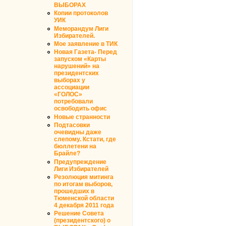
ВЫБОРАХ
Копии протоколов
УИК
Меморандум Лиги
Избирателей.
Мое заявление в ТИК
Новая Газета- Перед
запуском «Карты
нарушений» на
президентских
выборах у
ассоциации
«ГОЛОС»
потребовали
освободить офис
Новые странности
Подтасовки
очевидны даже
слепому. Кстати, где
бюллетени на
Брайле?
Предупреждение
Лиги Избирателей
Резолюция митинга
по итогам выборов,
прошедших в
Тюменской области
4 декабря 2011 года
Решение Совета
(президентского) о