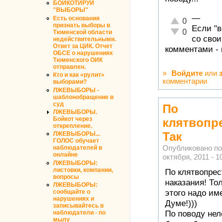
БОЙКОТИРУЙ
"ВЫБОРЫ"
—
Есть основания
Отлично!
0
признать выборы в
Если "в
Неадекватно!
0
Тюменской области
со сво
недействительными.
Ответ за ЦИК. Отчет
комментами - 
ОБСЕ о нарушениях
Тюменского ОИК
отправлен.
»
Войдите
или
Кто и как «рулит»
комментарии
выборами?
ЛЖЕВЫБОРЫ -
шаблонобращение в
суд
По
ЛЖЕВЫБОРЫ.
Бойкот через
клятвопр
открепление.
Так
ЛЖЕВЫБОРЫ...
ГОЛОС обучает
Опубликовано п
наблюдателей в
онлайне
октября, 2011 - 1
ЛЖЕВЫБОРЫ:
листовки, компании,
По клятвопрес
вопросы
наказания! Тол
ЛЖЕВЫБОРЫ:
сообщайте о
этого надо им
нарушениях и
Думе!)))
записывайтесь в
наблюдатели - по
По поводу нел
мылу