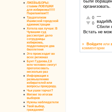
были обращени
ЛЖЕВЫБОРЫ:
организовать.
ставим ЛОВУШКИ
для избиркома!!!!!!
Парапампам!!!
—
Отлично!
0
Трудоголизм
вадиМ
Ишимской городской
Неадекватно!
0
администрации
Сбили с
Хотела как лучше: В
Встать не мож
Чувашии суд
рассмотрит дело
сотрудницы
избиркома,
»
Войдите
или
подделавшую два
комментарии
бюллетеня
Это происходит во
всех регионах
Бунт Гудкова.2,6
млн человек смогут
проголосовать
несколько раз
Информация к
размышлению
избирателей или
вопросы прокурору.
Чьи ушки торчат?
Митинг по итогам
выборов
Нужны наблюдатели
Твой выбор,
гражданин!