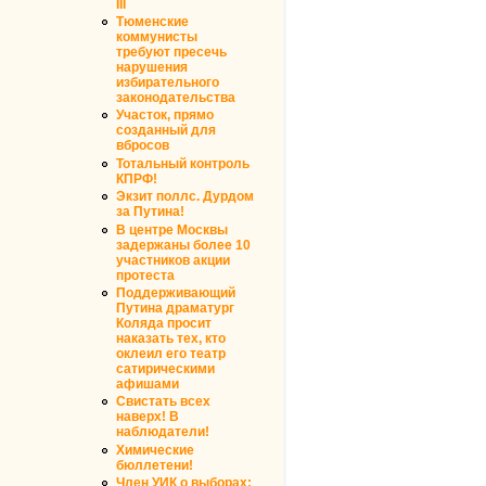
III
Тюменские
коммунисты
требуют пресечь
нарушения
избирательного
законодательства
Участок, прямо
созданный для
вбросов
Тотальный контроль
КПРФ!
Экзит поллс. Дурдом
за Путина!
В центре Москвы
задержаны более 10
участников акции
протеста
Поддерживающий
Путина драматург
Коляда просит
наказать тех, кто
оклеил его театр
сатирическими
афишами
Свистать всех
наверх! В
наблюдатели!
Химические
бюллетени!
Член УИК о выборах: