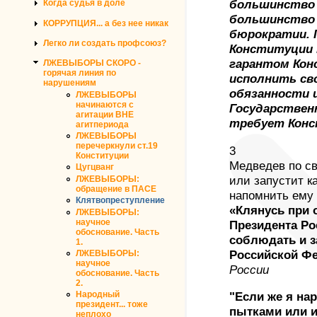
Когда судья в доле
большинство 
большинство 
КОРРУПЦИЯ... а без нее никак
бюрократии. П
Легко ли создать профсоюз?
Конституции 
гарантом Кон
ЛЖЕВЫБОРЫ СКОРО -
горячая линия по
исполнить св
нарушениям
обязанности 
ЛЖЕВЫБОРЫ
начинаются с
Государствен
агитации ВНЕ
требует Конс
агитпериода
ЛЖЕВЫБОРЫ
перечеркнули ст.19
3
Конституции
Медведев по с
Цугцванг
или запустит к
ЛЖЕВЫБОРЫ:
обращение в ПАСЕ
напомнить ему 
Клятвопреступление
«Клянусь при
ЛЖЕВЫБОРЫ:
научное
Президента Р
обоснование. Часть
соблюдать и 
1.
Российской Ф
ЛЖЕВЫБОРЫ:
научное
России
обоснование. Часть
2.
Народный
"Если же я на
президент... тоже
пытками или из
неплохо