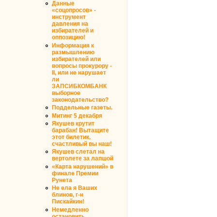
Данные
«соцопросов» -
инструмент
давления на
избирателей и
оппозицию!
Информация к
размышлению
избирателей или
вопросы прокурору -
II, или не нарушает
ли
ЗАПСИБКОМБАНК
выборное
законодательство?
Поддельные газеты.
Митинг 5 декабря
Якушев крутит
барабан! Вытащите
этот билетик,
счастливый вы наш!
Якушев слетал на
вертолете за лапшой
«Карта нарушений» в
финале Премии
Рунета
Не ела я Ваших
блинов, г-н
Пискайкин!
Немедленно
остановить