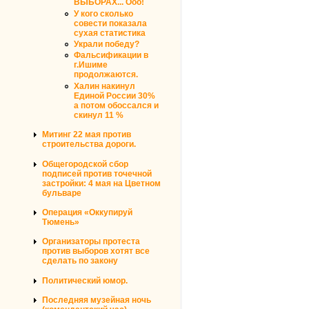
ВЫБОРАХ... Ооо!
У кого сколько
совести показала
сухая статистика
Украли победу?
Фальсификации в
г.Ишиме
продолжаются.
Халин накинул
Единой России 30%
а потом обоссался и
скинул 11 %
Митинг 22 мая против
строительства дороги.
Общегородской сбор
подписей против точечной
застройки: 4 мая на Цветном
бульваре
Операция «Оккупируй
Тюмень»
Организаторы протеста
против выборов хотят все
сделать по закону
Политический юмор.
Последняя музейная ночь