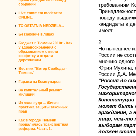
права граждан на своблду
собраний
требованиям Ко
Принадлежность
Live comment moderator.
поводу выдвиже
ONLINE.
кандидаты в де
TO OSTATNIA NEDZIELA...
имеет
Беззаконие в лицах
2
Бюджет г. Тюмени 2010г. - Как
у здравоохранения с
Но нынешнее и
образованием отняли
России не соот
конфетку и отдали
дорожникам.
мнению одного 
Юрия Мухина, н
Вестник "Ветер Свободы -
Тюмень"
России Д.А. Ме
"Россия до си
Гаражи на Коммунаров
Государствен
За капитальный ремонт
мажоритарном
милиции!
Конституции 
Из зала суда ... Живая
может быть 
практика защиты законных
прав
гражданин, а 
лицо, чем-то
Как в городе Тюмени
провалилась транспортная
выборам парт
реформа. Часть 1.
должен стать