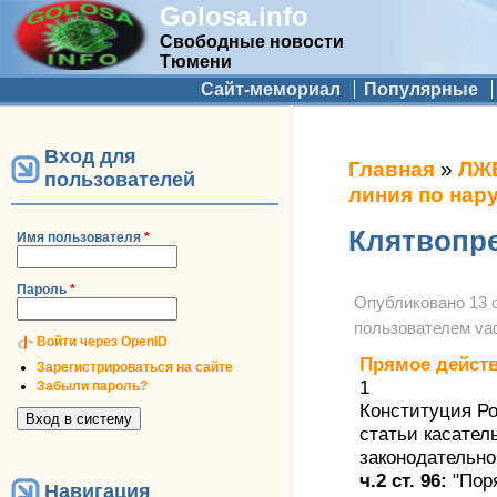
Golosa.info
Свободные новости
Тюмени
Дополнительное меню
Сайт-мемориал
Популярные
Вход для
Вы здесь
Главная
»
ЛЖ
пользователей
линия по нар
Клятвопр
Имя пользователя
*
Пароль
*
Опубликовано
13 
пользователем
va
Войти через OpenID
Прямое дейст
Зарегистрироваться на сайте
1
Забыли пароль?
Конституция Р
статьи касател
законодательно
ч.2 ст. 96:
"Пор
Навигация