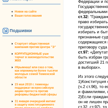
Федерации и п
Государственн
федеральными 
Новое на сайте
Ваши голосования
ст.32:
"Граждан
право избирать
государственной
Подшивки
избирать и быт
признанные суд
содержащиеся 
Стартует общественная
приговору суда 
кампания против Центра "Э"
ст.97:
«Депутат
КОРРУПЦИОННЫЕ уши
быть избран г
торчат в законодательстве
ЖКХ
достигший 21 г
в выборах».
#Крымнаш! или сказ о том,
как опрокинули более тысячи
молодых семей Тюменской
Из этого следуе
области
1)Конституция 
15 мая 2010 г. тюменцы
(ч.2 ст.96), то
поддержат всероссийскую
акцию протеста против
и фамилиями, н
реформы бюджетной сферы
2)Если граждани
31 января очередной митинг
он не лишен пр
в защиту конституционного
ст.32, ст.97), 