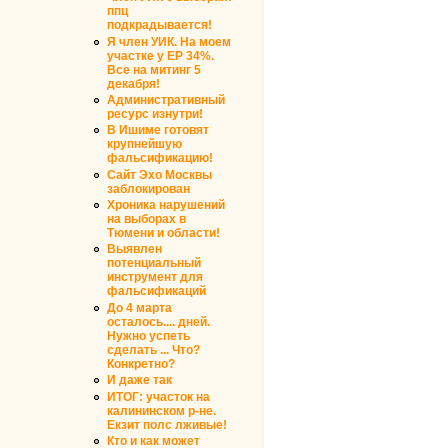
ппц
подкрадывается!
Я член УИК. На моем
участке у ЕР 34%.
Все на митинг 5
декабря!
Административный
ресурс изнутри!
В Ишиме готовят
крупнейшую
фальсификацию!
Сайт Эхо Москвы
заблокирован
Хроника нарушений
на выборах в
Тюмени и области!
Выявлен
потенциальный
инструмент для
фальсификаций
До 4 марта
осталось.... дней.
Нужно успеть
сделать ... Что?
Конкретно?
И даже так
ИТОГ: участок на
калининском р-не.
Екзит полс лживые!
Кто и как может