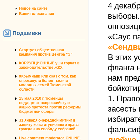
4 декаб
Новое на сайте
Ваши голосования
выборы.
оппозици
Подшивки
«Саус п
«Сендви
Стартует общественная
кампания против Центра "Э"
В этих у
КОРРУПЦИОННЫЕ уши торчат в
фланга 
законодательстве ЖКХ
нам пре
#Крымнаш! или сказ о том, как
опрокинули более тысячи
молодых семей Тюменской
бойкоти
области
1. Прав
15 мая 2010 г. тюменцы
поддержат всероссийскую
засесть
акцию протеста против реформы
бюджетной сферы
избират
31 января очередной митинг в
защиту конституционного права
фальсиф
граждан на своблду собраний
любую 
Live comment moderator. ONLINE.