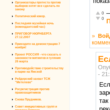
показ
Организаторы протеста против
выборов хотят все сделать по
закону
Отлично
0
Политический юмор.
Неадекв
0
П
Последняя музейная ночь
(комендантский час)
ПРИГОВОР НЮРНБЕРГА
»
Вой
27.12.2007
комме
Приходите на демонстрацию 7
ноября!
Проект РОССИЯ - что сказать о
Ес
законности митингов и гуляния
26 марта
Опу
Противодействие строительству
в парке на Ямской
- 21
Рейдерский захват ТСЖ
"Метелево"
Есл
Росрегистрация против
зар
правозащитников
так
Снова Прудников.
Совет инициативных групп и
рек
граждан Тюмени