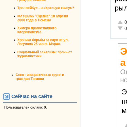
рыл
Троллейбус - в «Красную книгу»?
Флэшмоб "Сцепка" 18 апреля
2008 года в Тюмени
Отли
0
Неад
Химера православного
0
клерикализма
Хроника борьбы за парк на ул.
Логунова 25 июня. Мэрия.
Э
Социальный эскапизм: прочь от
журналистики
а
О
Совет инициативных групп и
но
граждан Тюмени
Э
Сейчас на сайте
п
Пользователей онлайн: 0.
м
О