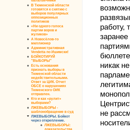
балалаечники
В Тюменской области
возможно
готовятся к снятию с
выборов популярных
развязы
оппозиционных
политиков
работу, 
«Ни одного голоса
партии воров и
жуликов»
заранее
А Новосёлов-то
миллионер
партиям
Административная
Vendetta по Ишимски!
бюллете
БОЙКОТИРУЙ
"ВЫБОРЫ"
никак н
Есть основания
признать выборы в
парламен
Тюменской области
недействительными.
Ответ за ЦИК. Отчет
легитим
ОБСЕ о нарушениях
Тюменского ОИК
монополи
отправлен.
Кто и как «рулит»
Центрис
выборами?
ЛЖЕВЫБОРЫ -
не рассм
шаблонобращение в суд
ЛЖЕВЫБОРЫ. Бойкот
через открепление.
носител
ЛЖЕВЫБОРЫ:
доказательства