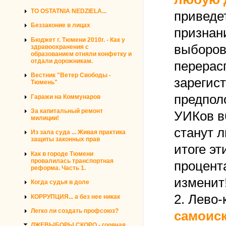
TO OSTATNIA NEDZIELA...
приведет
Беззаконие в лицах
признан
Бюджет г. Тюмени 2010г. - Как у
выборов
здравоохранения с
образованием отняли конфетку и
отдали дорожникам.
перерас
Вестник "Ветер Свободы -
зарегист
Тюмень"
предпол
Гаражи на Коммунаров
За капитальный ремонт
УИКов в
милиции!
станут л
Из зала суда ... Живая практика
защиты законных прав
итоге эт
Как в городе Тюмени
провалилась транспортная
процента
реформа. Часть 1.
изменит
Когда судья в доле
2. Лево
КОРРУПЦИЯ... а без нее никак
Легко ли создать профсоюз?
самоиск
ЛЖЕВЫБОРЫ СКОРО - горячая