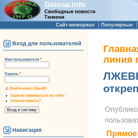
Golosa.info
Свободные новости
Тюмени
Дополнительное меню
Сайт-мемориал
Популярные
Вход для пользователей
Вы здесь
Главна
линия 
Имя пользователя
*
ЛЖЕВЫ
Пароль
*
откре
Войти через OpenID
Зарегистрироваться на сайте
Забыли пароль?
Опублик
пользова
Навигация
Прямое