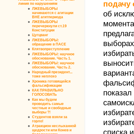
подачу 
линия по нарушениям
ЛЖЕВЫБОРЫ
об искл
начинаются с агитации
ВНЕ агитпериода
момента
ЛЖЕВЫБОРЫ
перечеркнули ст.19
Конституции
предлаг
Цугцванг
ЛЖЕВЫБОРЫ:
выборах 
обращение в ПАСЕ
Клятвопреступление
избират
ЛЖЕВЫБОРЫ: научное
обоснование. Часть 1.
выносит
ЛЖЕВЫБОРЫ: научное
обоснование. Часть 2.
вариант
Народный президент...
тоже неплохо
фальсиф
Хроника готовящейся
фальсификации
КАК ПРАВИЛЬНО
показал
ГОЛОСОВАТЬ
Как мы будем
самоиск
проводить самые
честные и свободные
избират
выборы ?!
Студентов взяли за
избират
горло!
Атракцион неслыханной
списка и
щедрости или Конев и