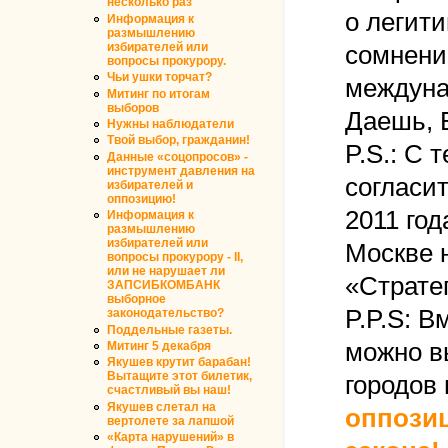
несколько раз
о легит
Информация к
размышлению
избирателей или
сомнение
вопросы прокурору.
Чьи ушки торчат?
междуна
Митинг по итогам
выборов
Даешь, Б
Нужны наблюдатели
Твой выбор, гражданин!
P.S.: С 
Данные «соцопросов» -
инструмент давления на
согласит
избирателей и
оппозицию!
2011 год
Информация к
размышлению
избирателей или
Москве 
вопросы прокурору - II,
или не нарушает ли
«Страте
ЗАПСИБКОМБАНК
выборное
P.P.S: 
законодательство?
Поддельные газеты.
можно в
Митинг 5 декабря
Якушев крутит барабан!
Вытащите этот билетик,
городов
счастливый вы наш!
Якушев слетал на
оппозиц
вертолете за лапшой
«Карта нарушений» в