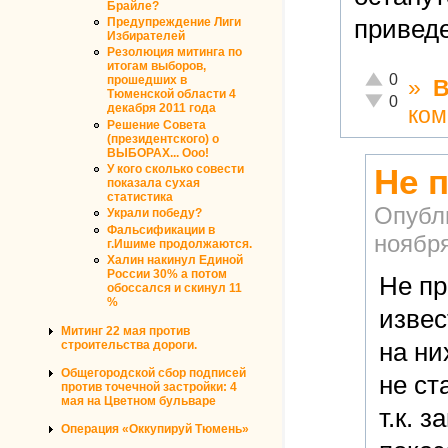
Брайле?
приведе
Предупреждение Лиги
Избирателей
Резолюция митинга по
итогам выборов,
Отлично!
0
прошедших в
»
В
Тюменской области 4
Неадекватно
0
декабря 2011 года
ком
Решение Совета
(президентского) о
ВЫБОРАХ... Ооо!
У кого сколько совести
Не п
показала сухая
статистика
Опубл
Украли победу?
Фальсификации в
ноября
г.Ишиме продолжаются.
Халин накинул Единой
России 30% а потом
Не пр
обоссался и скинул 11
%
извес
Митинг 22 мая против
строительства дороги.
на ни
Общегородской сбор подписей
не ст
против точечной застройки: 4
мая на Цветном бульваре
т.к. 
Операция «Оккупируй Тюмень»