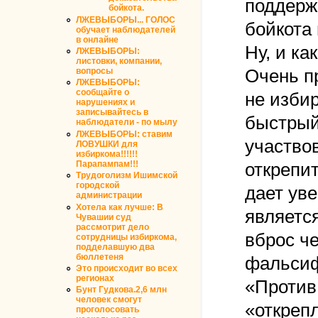
поддерж
бойкота.
ЛЖЕВЫБОРЫ... ГОЛОС
бойкота
обучает наблюдателей
в онлайне
Ну, и ка
ЛЖЕВЫБОРЫ:
листовки, компании,
Очень пр
вопросы
ЛЖЕВЫБОРЫ:
сообщайте о
не изби
нарушениях и
записывайтесь в
быстрый
наблюдатели - по мылу
ЛЖЕВЫБОРЫ: ставим
участво
ЛОВУШКИ для
избиркома!!!!!!
Парапампам!!!
открепит
Трудоголизм Ишимской
городской
дает уве
администрации
Хотела как лучше: В
является
Чувашии суд
рассмотрит дело
вброс ч
сотрудницы избиркома,
подделавшую два
бюллетеня
фальсиф
Это происходит во всех
регионах
«Против 
Бунт Гудкова.2,6 млн
человек смогут
«открепл
проголосовать