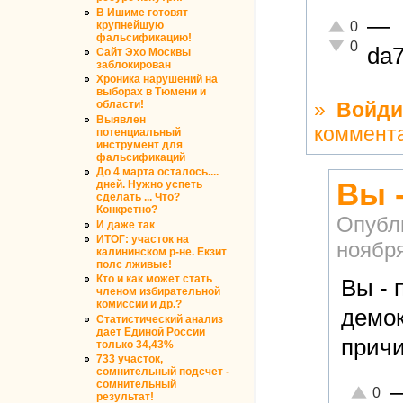
В Ишиме готовят
—
Отлично!
крупнейшую
0
фальсификацию!
Неадекватно
0
da7
Сайт Эхо Москвы
заблокирован
Хроника нарушений на
выборах в Тюмени и
»
Войди
области!
Выявлен
коммент
потенциальный
инструмент для
фальсификаций
До 4 марта осталось....
Вы 
дней. Нужно успеть
сделать ... Что?
Конкретно?
Опубл
И даже так
ИТОГ: участок на
ноября
калининском р-не. Екзит
полс лживые!
Кто и как может стать
Вы - 
членом избирательной
комиссии и др.?
демок
Статистический анализ
дает Единой России
причи
только 34,43%
733 участок,
сомнительный подсчет -
сомнительный
Отлично
0
результат!