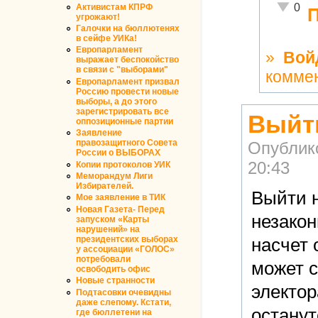
Неадекв
0
Активистам КПРФ
П
угрожают!
Галочки на бюллютенях
в сейфе УИКа!
Европарламент
»
Вой
выражает беспокойство
в связи с "выборами"
комме
Европарламент призвал
Россию провести новые
выборы, а до этого
зарегистрировать все
Выйт
оппозиционные партии
Заявление
правозащитного Совета
Опублик
России о ВЫБОРАХ
20:43
Копии протоколов УИК
Меморандум Лиги
Избирателей.
Выйти н
Мое заявление в ТИК
Новая Газета- Перед
незакон
запуском «Карты
нарушений» на
президентских выборах
насчет 
у ассоциации «ГОЛОС»
потребовали
может 
освободить офис
Новые странности
электор
Подтасовки очевидны
даже слепому. Кстати,
останут
где бюллетени на