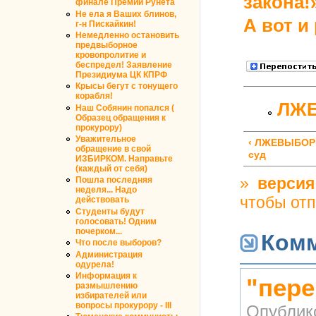
закона!
финале Премии Рунета
Не ела я Ваших блинов,
А вот и
г-н Пискайкин!
Немедленно остановить
предвыборное
кровопролитие и
беспредел! Заявление
Президиума ЦК КПРФ
Крысы бегут с тонущего
корабля!
ЛЖЕ
Наш Собянин попался (
Образец обращения к
прокурору)
Уважительное
‹ ЛЖЕВЫБОРЫ
обращение в свой
суд
ИЗБИРКОМ. Направьте
(каждый от себя)
»
версия
Пошла последняя
неделя... Надо
чтобы от
действовать
Студенты будут
голосовать! Одним
почерком...
Ком
Что после выборов?
Администрация
одурела!
Информация к
"пере
размышлению
избирателей или
вопросы прокурору - III
Опублик