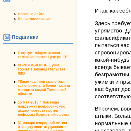
Итак, как себ
Новое на сайте
Ваши голосования
Здесь требуе
упрямство. 
Подшивки
фальсификато
пытаться вас 
спровоцирова
Стартует общественная
кампания против Центра "Э"
какой-нибудь
КОРРУПЦИОННЫЕ уши
всегда бывае
торчат в законодательстве
безграмотны.
ЖКХ
ужимки и пры
#Крымнаш! или сказ о том,
как опрокинули более тысячи
вас будет до
молодых семей Тюменской
области
соответствую
15 мая 2010 г. тюменцы
поддержат всероссийскую
Впрочем, вовс
акцию протеста против
реформы бюджетной сферы
штыки. Боль
нормальные л
31 января очередной митинг
в защиту конституционного
участвовать 