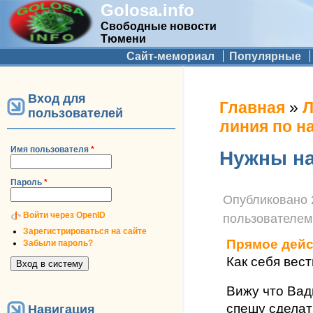
Golosa.info
Свободные новости
Тюмени
Дополнительное меню
Сайт-мемориал
Популярные
Вход для
Вы здесь
Главная
»
Л
пользователей
линия по н
Имя пользователя
*
Нужны н
Пароль
*
Опубликовано
Войти через OpenID
пользователе
Зарегистрироваться на сайте
Прямое дейс
Забыли пароль?
Как себя вест
Вижу что Вади
спешу сделат
Навигация