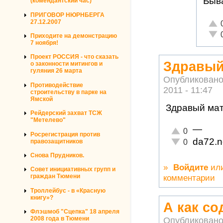
Быва
(комендантский час)
ПРИГОВОР НЮРНБЕРГА
27.12.2007
Отли
Неад
Приходите на демонстрацию
7 ноября!
Проект РОССИЯ - что сказать
Здравый
о законности митингов и
гуляния 26 марта
Опубликовано
Противодействие
2011 - 11:47
строительству в парке на
Ямской
Здравый ма
Рейдерский захват ТСЖ
"Метелево"
—
Отлично!
0
Росрегистрация против
da72.n
Неадекватно!
правозащитников
0
Снова Прудников.
»
Войдите
ил
Совет инициативных групп и
комментарии
граждан Тюмени
Троллейбус - в «Красную
книгу»?
А как со
Флэшмоб "Сцепка" 18 апреля
2008 года в Тюмени
Опубликовано