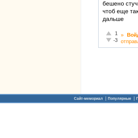
бешено стуч
чтоб еще так
дальше
Отлично!
1
»
Вой
Неадекватно!
-3
отправ
Дополнительное меню
Сайт-мемориал
Популярные