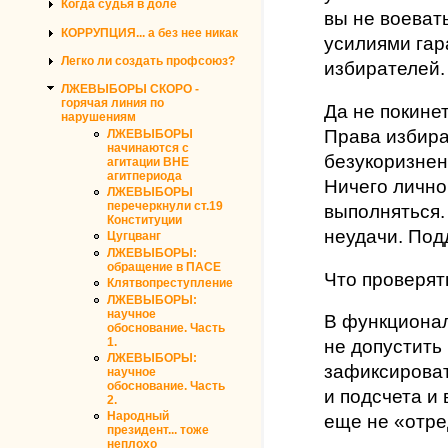
Когда судья в доле
вы не воеват
КОРРУПЦИЯ... а без нее никак
усилиями гар
Легко ли создать профсоюз?
избирателей.
ЛЖЕВЫБОРЫ СКОРО -
горячая линия по
Да не покине
нарушениям
Права избира
ЛЖЕВЫБОРЫ
начинаются с
безукоризнен
агитации ВНЕ
агитпериода
Ничего лично
ЛЖЕВЫБОРЫ
перечеркнули ст.19
выполняться.
Конституции
неудачи. Под
Цугцванг
ЛЖЕВЫБОРЫ:
обращение в ПАСЕ
Что проверят
Клятвопреступление
ЛЖЕВЫБОРЫ:
научное
В функционал
обоснование. Часть
1.
не допустить
ЛЖЕВЫБОРЫ:
зафиксироват
научное
обоснование. Часть
и подсчета и 
2.
Народный
еще не «отре
президент... тоже
неплохо