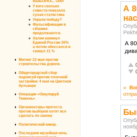
ВЫБОРАХ... Ооо!
У кого сколько
А 
совести показала
сухая статистика
на
Украли победу?
Фальсификации в
Опуб
г.Ишиме
Pekh
продолжаются.
Халин накинул
А 80
Единой России 30%
а потом обоссался и
дива
скинул 11 %
Митинг 22 мая против
строительства дороги.
Отли
Неад
Общегородской сбор
подписей против точечной
застройки: 4 мая на Цветном
бульваре
»
Во
отпра
Операция «Оккупируй
Тюмень»
Организаторы протеста
Быв
против выборов хотят все
сделать по закону
Опуб
Политический юмор.
ноябр
Последняя музейная ночь