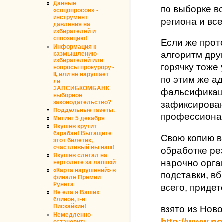
Данные
по выборке в
«соцопросов» -
инструмент
региона и вс
давления на
избирателей и
оппозицию!
Если же прот
Информация к
алгоритм дру
размышлению
избирателей или
горячку тоже
вопросы прокурору -
II, или не нарушает
по этим же а
ли
ЗАПСИБКОМБАНК
фальсификац
выборное
законодательство?
зафиксирован
Поддельные газеты.
профессиона
Митинг 5 декабря
Якушев крутит
барабан! Вытащите
Свою копию в
этот билетик,
счастливый вы наш!
обработке ре
Якушев слетал на
нарочно орг
вертолете за лапшой
«Карта нарушений» в
подставки, в
финале Премии
Рунета
всего, приде
Не ела я Ваших
блинов, г-н
Пискайкин!
взято из Нов
Немедленно
http://www.no
остановить