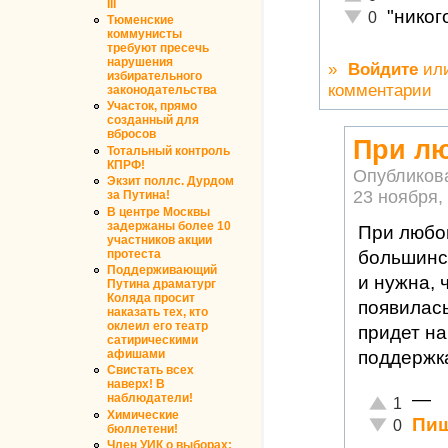
III
"никог
Неадекватно!
0
Тюменские
коммунисты
требуют пресечь
нарушения
»
Войдите
ил
избирательного
комментарии
законодательства
Участок, прямо
созданный для
вбросов
При лю
Тотальный контроль
КПРФ!
Опубликов
Экзит поллс. Дурдом
23 ноября, 
за Путина!
В центре Москвы
задержаны более 10
При любой
участников акции
большинст
протеста
Поддерживающий
и нужна, 
Путина драматург
Коляда просит
появилась
наказать тех, кто
оклеил его театр
придет на
сатирическими
поддержка
афишами
Свистать всех
наверх! В
—
наблюдатели!
Отлично!
1
Химические
Пиш
Неадекватн
0
бюллетени!
Член УИК о выборах: