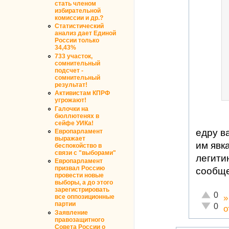
стать членом
избирательной
комиссии и др.?
Статистический
анализ дает Единой
России только
34,43%
733 участок,
сомнительный
подсчет -
сомнительный
результат!
Активистам КПРФ
угрожают!
Галочки на
бюллютенях в
сейфе УИКа!
едру в
Европарламент
выражает
им явк
беспокойство в
связи с "выборами"
легити
Европарламент
призвал Россию
сообще
провести новые
выборы, а до этого
зарегистрировать
Отлично
0
все оппозиционные
партии
Неадекв
0
о
Заявление
правозащитного
Совета России о