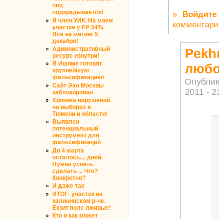
ппц
подкрадывается!
»
Войдите
Я член УИК. На моем
комментари
участке у ЕР 34%.
Все на митинг 5
декабря!
Административный
Pekh
ресурс изнутри!
В Ишиме готовят
люб
крупнейшую
фальсификацию!
Опублик
Сайт Эхо Москвы
2011 - 2
заблокирован
Хроника нарушений
на выборах в
Тюмени и области!
Выявлен
потенциальный
инструмент для
фальсификаций
До 4 марта
осталось.... дней.
Нужно успеть
сделать ... Что?
Конкретно?
И даже так
ИТОГ: участок на
калининском р-не.
Екзит полс лживые!
Кто и как может