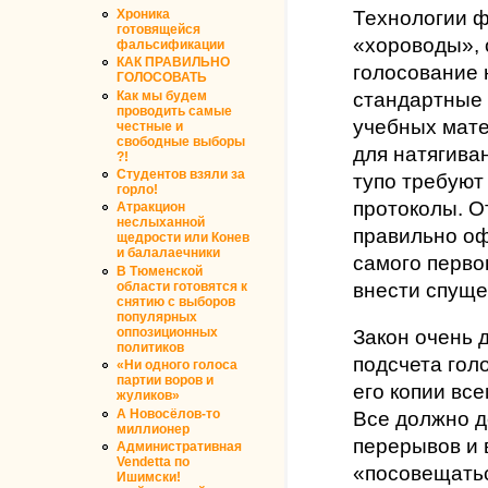
Технологии ф
Хроника
готовящейся
«хороводы», 
фальсификации
КАК ПРАВИЛЬНО
голосование 
ГОЛОСОВАТЬ
стандартные
Как мы будем
проводить самые
учебных мате
честные и
свободные выборы
для натягива
?!
Студентов взяли за
тупо требуют
горло!
протоколы. О
Атракцион
неслыханной
правильно о
щедрости или Конев
и балалаечники
самого перво
В Тюменской
внести спуще
области готовятся к
снятию с выборов
популярных
Закон очень 
оппозиционных
политиков
подсчета гол
«Ни одного голоса
партии воров и
его копии вс
жуликов»
Все должно д
А Новосёлов-то
миллионер
перерывов и 
Административная
Vendetta по
«посовещатьс
Ишимски!