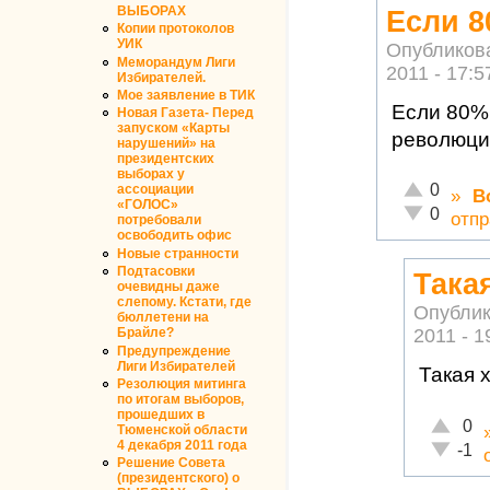
ВЫБОРАХ
Если 8
Копии протоколов
УИК
Опубликов
Меморандум Лиги
2011 - 17:5
Избирателей.
Мое заявление в ТИК
Если 80% 
Новая Газета- Перед
запуском «Карты
революци
нарушений» на
президентских
выборах у
Отлично!
0
ассоциации
»
В
«ГОЛОС»
Неадекватн
0
отпр
потребовали
освободить офис
Новые странности
Подтасовки
Така
очевидны даже
слепому. Кстати, где
Опублик
бюллетени на
Брайле?
2011 - 1
Предупреждение
Лиги Избирателей
Такая 
Резолюция митинга
по итогам выборов,
прошедших в
Отлично
0
Тюменской области
4 декабря 2011 года
Неадекв
-1
Решение Совета
(президентского) о