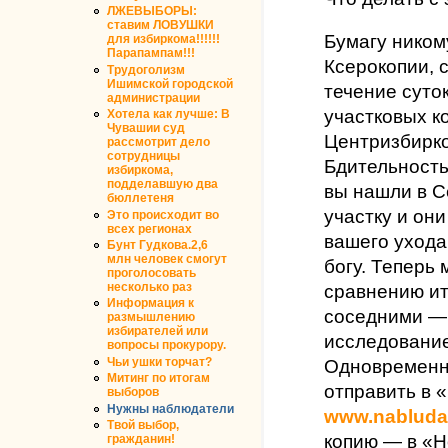
ЛЖЕВЫБОРЫ:
ставим ЛОВУШКИ
Бумагу ником
для избиркома!!!!!!
Парапампам!!!
Ксерокопии, 
Трудоголизм
Ишимской городской
течение суто
администрации
участковых 
Хотела как лучше: В
Чувашии суд
Центризбирк
рассмотрит дело
сотрудницы
Бдительность
избиркома,
подделавшую два
вы нашли в 
бюллетеня
участку и они
Это происходит во
всех регионах
вашего ухода
Бунт Гудкова.2,6
млн человек смогут
богу. Теперь
проголосовать
сравнению ит
несколько раз
Информация к
соседними — 
размышлению
избирателей или
исследование
вопросы прокурору.
Одновременно
Чьи ушки торчат?
Митинг по итогам
отправить в 
выборов
Нужны наблюдатели
www.nabludat
Твой выбор,
копию — в «Н
гражданин!