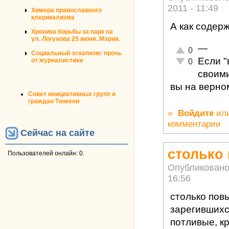
2011 - 11:49
Химера православного
клерикализма
А как содер
Хроника борьбы за парк на
ул. Логунова 25 июня. Мэрия.
—
Отлично!
0
Социальный эскапизм: прочь
Если "
Неадекватно!
от журналистики
0
своим
вы на верно
Совет инициативных групп и
граждан Тюмени
»
Войдите
ил
комментарии
Сейчас на сайте
столько
Пользователей онлайн: 0.
Опубликовано
16:56
столько пов
зарегившихся
потливые, к