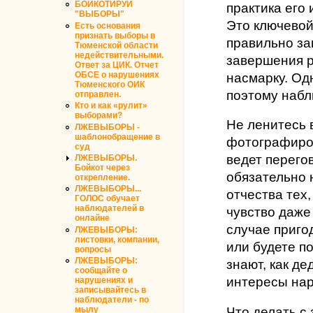
БОЙКОТИРУЙ
практика его
"ВЫБОРЫ"
Это ключевой
Есть основания
признать выборы в
правильно за
Тюменской области
недействительными.
завершения р
Ответ за ЦИК. Отчет
насмарку. Од
ОБСЕ о нарушениях
Тюменского ОИК
поэтому набл
отправлен.
Кто и как «рулит»
выборами?
Не ленитесь 
ЛЖЕВЫБОРЫ -
шаблонобращение в
фотографиров
суд
ведет перего
ЛЖЕВЫБОРЫ.
Бойкот через
обязательно 
открепление.
ЛЖЕВЫБОРЫ...
отчества тех,
ГОЛОС обучает
наблюдателей в
чувство даже
онлайне
случае приго
ЛЖЕВЫБОРЫ:
листовки, компании,
или будете по
вопросы
ЛЖЕВЫБОРЫ:
знают, как д
сообщайте о
интересы нар
нарушениях и
записывайтесь в
наблюдатели - по
Что делать с
мылу