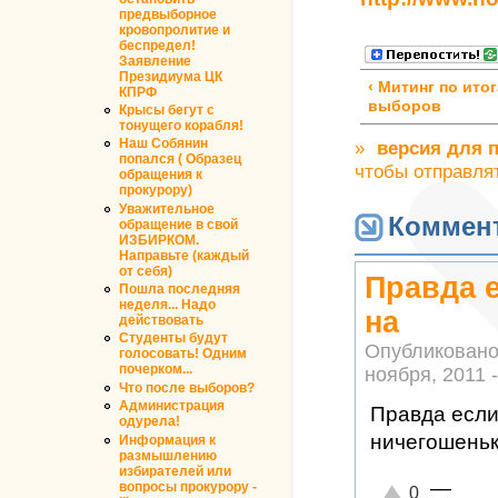
предвыборное
кровопролитие и
беспредел!
Заявление
Президиума ЦК
‹ Митинг по ито
КПРФ
выборов
Крысы бегут с
тонущего корабля!
Наш Собянин
»
версия для 
попался ( Образец
чтобы отправля
обращения к
прокурору)
Уважительное
Коммен
обращение в свой
ИЗБИРКОМ.
Направьте (каждый
от себя)
Правда 
Пошла последняя
неделя... Надо
на
действовать
Студенты будут
Опубликовано
голосовать! Одним
почерком...
ноября, 2011 -
Что после выборов?
Администрация
Правда если
одурела!
ничегошеньк
Информация к
размышлению
избирателей или
—
вопросы прокурору -
Отлично!
0