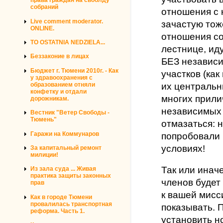
права граждан на своблду
собраний
отношения с 
Live comment moderator.
зачастую тоже
ONLINE.
отношения со 
TO OSTATNIA NEDZIELA...
лестнице, ид
Беззаконие в лицах
БЕЗ независи
Бюджет г. Тюмени 2010г. - Как
участков (как
у здравоохранения с
их центральн
образованием отняли
конфетку и отдали
многих прили
дорожникам.
независимых 
Вестник "Ветер Свободы -
Тюмень"
отмазаться: 
Гаражи на Коммунаров
попробовали 
условиях!
За капитальный ремонт
милиции!
Так или инач
Из зала суда ... Живая
практика защиты законных
членов будет
прав
к вашей мисс
Как в городе Тюмени
провалилась транспортная
показывать. 
реформа. Часть 1.
установить 