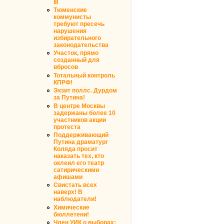
III
Тюменские
коммунисты
требуют пресечь
нарушения
избирательного
законодательства
Участок, прямо
созданный для
вбросов
Тотальный контроль
КПРФ!
Экзит поллс. Дурдом
за Путина!
В центре Москвы
задержаны более 10
участников акции
протеста
Поддерживающий
Путина драматург
Коляда просит
наказать тех, кто
оклеил его театр
сатирическими
афишами
Свистать всех
наверх! В
наблюдатели!
Химические
бюллетени!
Член УИК о выборах: