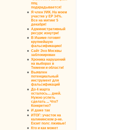
ппц
подкрадывается!
Я член УИК. На моем
участке у ЕР 34%.
Все на митинг 5
декабря!
Административный
ресурс изнутри!
В Ишиме готовят
крупнейшую
фальсификацию!
Сайт Эхо Москвы
заблокирован
Хроника нарушений
на выборах в
Тюмени и области!
Выявлен
потенциальный
инструмент для
фальсификаций
До 4 марта
осталось.... дней.
Нужно успеть
сделать ... Что?
Конкретно?
И даже так
ИТОГ: участок на
калининском р-не.
Екзит полс лживые!
Кто и как может