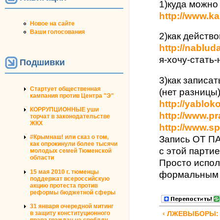
1)куда можно
http://www.ka
Новое на сайте
Ваши голосования
2)как действ
http://nabluda
я-хочу-стать
Подшивки
3)как записа
Стартует общественная
(нет разницы
кампания против Центра "Э"
http://yabloko
КОРРУПЦИОННЫЕ уши
http://www.pr
торчат в законодательстве
ЖКХ
http://www.sp
#Крымнаш! или сказ о том,
Запись ОТ ПА
как опрокинули более тысячи
с этой партие
молодых семей Тюменской
области
Просто испол
15 мая 2010 г. тюменцы
формальным
поддержат всероссийскую
акцию протеста против
реформы бюджетной сферы
31 января очередной митинг
в защиту конституционного
‹ ЛЖЕВЫБОРЫ: 