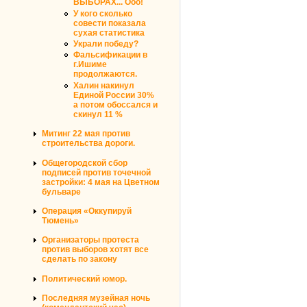
ВЫБОРАХ... Ооо!
У кого сколько
совести показала
сухая статистика
Украли победу?
Фальсификации в
г.Ишиме
продолжаются.
Халин накинул
Единой России 30%
а потом обоссался и
скинул 11 %
Митинг 22 мая против
строительства дороги.
Общегородской сбор
подписей против точечной
застройки: 4 мая на Цветном
бульваре
Операция «Оккупируй
Тюмень»
Организаторы протеста
против выборов хотят все
сделать по закону
Политический юмор.
Последняя музейная ночь