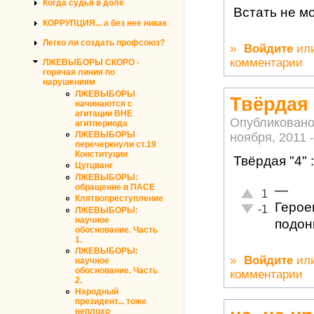
Когда судья в доле
Встать не м
КОРРУПЦИЯ... а без нее никак
Легко ли создать профсоюз?
»
Войдите
ил
комментарии
ЛЖЕВЫБОРЫ СКОРО -
горячая линия по
нарушениям
ЛЖЕВЫБОРЫ
Твёрдая 
начинаются с
агитации ВНЕ
Опубликовано
агитпериода
ЛЖЕВЫБОРЫ
ноября, 2011 -
перечеркнули ст.19
Конституции
Твёрдая "4" 
Цугцванг
ЛЖЕВЫБОРЫ:
обращение в ПАСЕ
—
Отлично!
1
Клятвопреступление
Герое
Неадекватно!
-1
ЛЖЕВЫБОРЫ:
научное
подонк
обоснование. Часть
1.
ЛЖЕВЫБОРЫ:
»
Войдите
ил
научное
обоснование. Часть
комментарии
2.
Народный
президент... тоже
неплохо