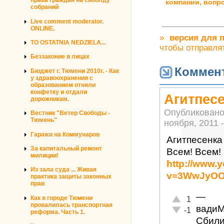
права граждан на своблду
компании, вопр
собраний
Live comment moderator.
ONLINE.
»
версия для 
TO OSTATNIA NEDZIELA...
чтобы отправля
Беззаконие в лицах
Коммен
Бюджет г. Тюмени 2010г. - Как
у здравоохранения с
образованием отняли
конфетку и отдали
Агитпесе
дорожникам.
Опубликовано
Вестник "Ветер Свободы -
Тюмень"
ноября, 2011 -
Гаражи на Коммунаров
Агитпесенка
За капитальный ремонт
Всем! Всем!
милиции!
http://www.
Из зала суда ... Живая
v=3WwJyOO
практика защиты законных
прав
—
Отлично!
Как в городе Тюмени
1
провалилась транспортная
вади
Неадекватно!
-1
реформа. Часть 1.
Сбили