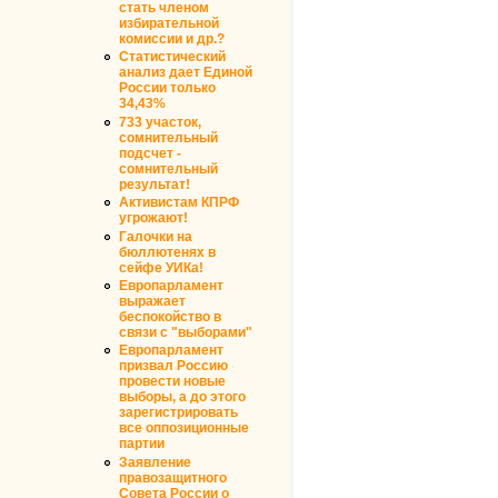
стать членом
избирательной
комиссии и др.?
Статистический
анализ дает Единой
России только
34,43%
733 участок,
сомнительный
подсчет -
сомнительный
результат!
Активистам КПРФ
угрожают!
Галочки на
бюллютенях в
сейфе УИКа!
Европарламент
выражает
беспокойство в
связи с "выборами"
Европарламент
призвал Россию
провести новые
выборы, а до этого
зарегистрировать
все оппозиционные
партии
Заявление
правозащитного
Совета России о