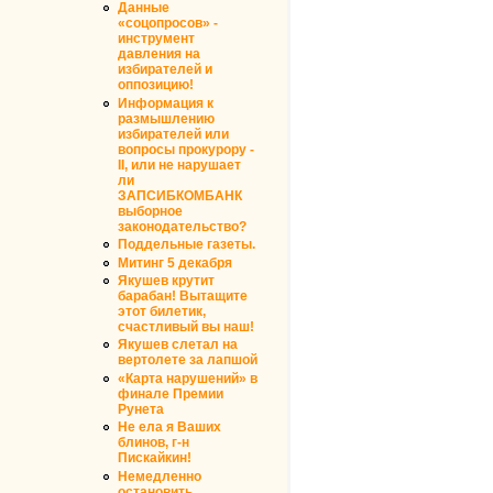
Данные
«соцопросов» -
инструмент
давления на
избирателей и
оппозицию!
Информация к
размышлению
избирателей или
вопросы прокурору -
II, или не нарушает
ли
ЗАПСИБКОМБАНК
выборное
законодательство?
Поддельные газеты.
Митинг 5 декабря
Якушев крутит
барабан! Вытащите
этот билетик,
счастливый вы наш!
Якушев слетал на
вертолете за лапшой
«Карта нарушений» в
финале Премии
Рунета
Не ела я Ваших
блинов, г-н
Пискайкин!
Немедленно
остановить