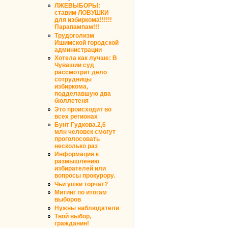
ЛЖЕВЫБОРЫ:
ставим ЛОВУШКИ
для избиркома!!!!!!
Парапампам!!!
Трудоголизм
Ишимской городской
администрации
Хотела как лучше: В
Чувашии суд
рассмотрит дело
сотрудницы
избиркома,
подделавшую два
бюллетеня
Это происходит во
всех регионах
Бунт Гудкова.2,6
млн человек смогут
проголосовать
несколько раз
Информация к
размышлению
избирателей или
вопросы прокурору.
Чьи ушки торчат?
Митинг по итогам
выборов
Нужны наблюдатели
Твой выбор,
гражданин!