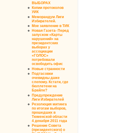
ВЫБОРАХ
Копии протоколов
УИК
Меморандум Лиги
Избирателей.
Мое заявление в ТИК
Новая Газета- Перед
запуском «Карты
нарушений» на
президентских
выборах у
ассоциации
«ГОЛОС»
потребовали
освободить офис
Новые странности
Подтасовки
очевидны даже
слепому. Кстати, где
бюллетени на
Брайле?
Предупреждение
Лиги Избирателей
Резолюция митинга
по итогам выборов,
прошедших в
Тюменской области
4 декабря 2011 года
Решение Совета
(президентского) о