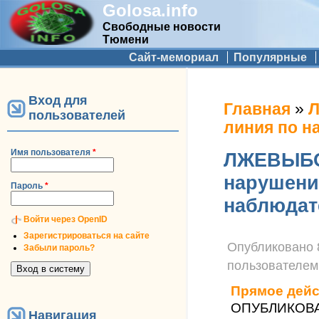
Golosa.info
Свободные новости
Тюмени
Дополнительное меню
Сайт-мемориал
Популярные
Вход для
Вы здесь
Главная
»
Л
пользователей
линия по н
Имя пользователя
*
ЛЖЕВЫБО
нарушени
Пароль
*
наблюдат
Войти через OpenID
Зарегистрироваться на сайте
Опубликовано
Забыли пароль?
пользователе
Прямое дейс
ОПУБЛИКОВАН
Навигация