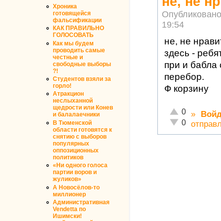
не, не н
Хроника
Опубликовано
готовящейся
фальсификации
19:54
КАК ПРАВИЛЬНО
ГОЛОСОВАТЬ
не, не нрави
Как мы будем
проводить самые
здесь - реб
честные и
при и бабла
свободные выборы
?!
перебор.
Студентов взяли за
горло!
Ф корзину
Атракцион
неслыханной
щедрости или Конев
Отлично!
0
»
Войд
и балалаечники
Неадекватно!
0
В Тюменской
отправ
области готовятся к
снятию с выборов
популярных
оппозиционных
политиков
«Ни одного голоса
партии воров и
жуликов»
А Новосёлов-то
миллионер
Административная
Vendetta по
Ишимски!