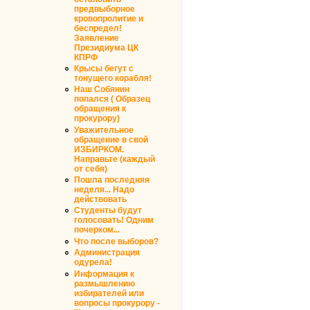
предвыборное
кровопролитие и
беспредел!
Заявление
Президиума ЦК
КПРФ
Крысы бегут с
тонущего корабля!
Наш Собянин
попался ( Образец
обращения к
прокурору)
Уважительное
обращение в свой
ИЗБИРКОМ.
Направьте (каждый
от себя)
Пошла последняя
неделя... Надо
действовать
Студенты будут
голосовать! Одним
почерком...
Что после выборов?
Администрация
одурела!
Информация к
размышлению
избирателей или
вопросы прокурору -