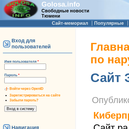
Golosa.info
Свободные новости
Тюмени
Дополнительное меню
Сайт-мемориал
Популярные
Вход для
Вы здесь
Главн
пользователей
по на
Имя пользователя
*
Сайт 
Пароль
*
Войти через OpenID
Зарегистрироваться на сайте
Опублик
Забыли пароль?
Киберп
Сайт ра
Навигация