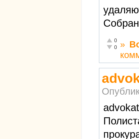
удаляю
Собран
Отлично!
0
»
В
Неадекватно!
0
ком
advo
Опублик
advoka
Полист
прокура