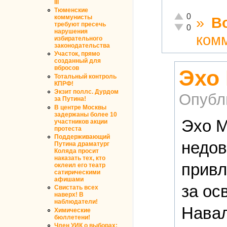
III
Тюменские
Отлично!
0
коммунисты
»
В
требуют пресечь
Неадекватно!
0
нарушения
ком
избирательного
законодательства
Участок, прямо
созданный для
вбросов
Эхо 
Тотальный контроль
КПРФ!
Экзит поллс. Дурдом
Опубл
за Путина!
В центре Москвы
задержаны более 10
Эхо М
участников акции
протеста
Поддерживающий
недов
Путина драматург
Коляда просит
наказать тех, кто
привл
оклеил его театр
сатирическими
афишами
за ос
Свистать всех
наверх! В
наблюдатели!
Навал
Химические
бюллетени!
Член УИК о выборах: