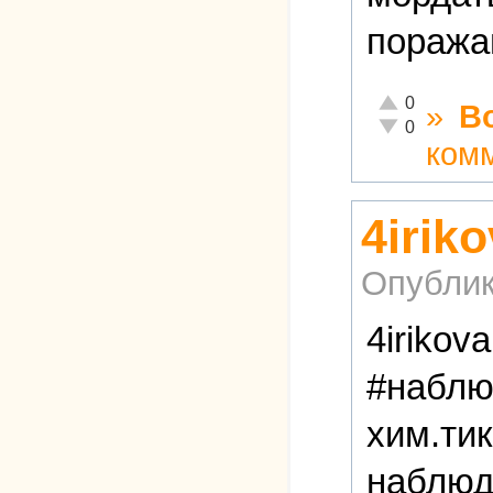
поража
Отлично!
0
»
В
Неадекватно!
0
ком
4irik
Опублик
4irikov
#наблю
хим.тик
наблюд