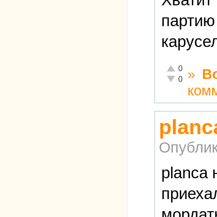
партию 
карусе
Отлично!
0
»
В
Неадекватно!
0
ком
planc
Опублик
planca
приехал
мордаты