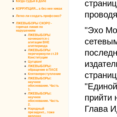
страниц
Когда судья в доле
КОРРУПЦИЯ... а без нее никак
проводя
Легко ли создать профсоюз?
ЛЖЕВЫБОРЫ СКОРО -
горячая линия по
"Эхо Мо
нарушениям
ЛЖЕВЫБОРЫ
сетевым
начинаются с
агитации ВНЕ
агитпериода
последн
ЛЖЕВЫБОРЫ
перечеркнули ст.19
Конституции
издател
Цугцванг
ЛЖЕВЫБОРЫ:
обращение в ПАСЕ
страниц
Клятвопреступление
ЛЖЕВЫБОРЫ:
научное
"Единой
обоснование. Часть
1.
ЛЖЕВЫБОРЫ:
прийти 
научное
обоснование. Часть
2.
Глава И
Народный
президент... тоже
неплохо