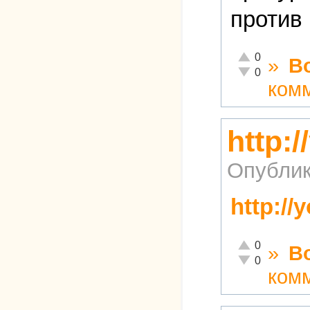
против
Отлично!
0
»
В
Неадекватно!
0
ком
http:
Опублик
http://
Отлично!
0
»
В
Неадекватно!
0
ком