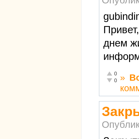
Опублик
gubindi
Привет
днем жи
информ
Отлично!
0
»
В
Неадекватно!
0
ком
Закры
Опублик