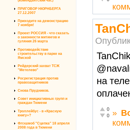
(комендантский час)
ком
ПРИГОВОР НЮРНБЕРГА
27.12.2007
Приходите на демонстрацию
TanCh
7 ноября!
Проект РОССИЯ - что сказать
о законности митингов и
Опублик
гуляния 26 марта
Противодействие
TanChi
строительству в парке на
Ямской
@naval
Рейдерский захват ТСЖ
"Метелево"
на тел
Росрегистрация против
правозащитников
оплаче
Снова Прудников.
Совет инициативных групп и
граждан Тюмени
Отлично!
0
»
В
Троллейбус - в «Красную
Неадекватно!
книгу»?
0
ком
Флэшмоб "Сцепка" 18 апреля
2008 года в Тюмени