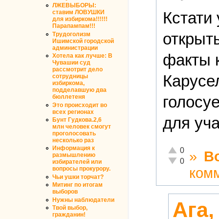
ЛЖЕВЫБОРЫ:
Кстати 
ставим ЛОВУШКИ
для избиркома!!!!!!
Парапампам!!!
открыты
Трудоголизм
Ишимской городской
администрации
факты 
Хотела как лучше: В
Чувашии суд
рассмотрит дело
Карусел
сотрудницы
избиркома,
подделавшую два
голосуе
бюллетеня
Это происходит во
всех регионах
для уча
Бунт Гудкова.2,6
млн человек смогут
проголосовать
несколько раз
Информация к
Отлично!
0
»
В
размышлению
Неадекватно!
0
избирателей или
ком
вопросы прокурору.
Чьи ушки торчат?
Митинг по итогам
выборов
Нужны наблюдатели
Ага,
Твой выбор,
гражданин!