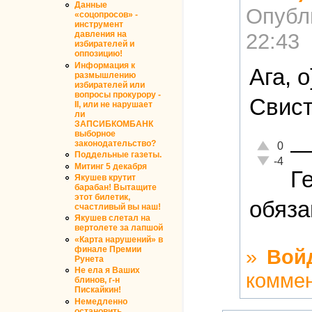
Данные
Опубл
«соцопросов» -
инструмент
22:43
давления на
избирателей и
оппозицию!
Информация к
Ага, 
размышлению
избирателей или
вопросы прокурору -
Свист
II, или не нарушает
ли
ЗАПСИБКОМБАНК
выборное
законодательство?
Отлично!
0
Поддельные газеты.
Неадекватн
-4
Митинг 5 декабря
Г
Якушев крутит
барабан! Вытащите
этот билетик,
обязан
счастливый вы наш!
Якушев слетал на
вертолете за лапшой
«Карта нарушений» в
финале Премии
»
Вой
Рунета
Не ела я Ваших
комме
блинов, г-н
Пискайкин!
Немедленно
остановить