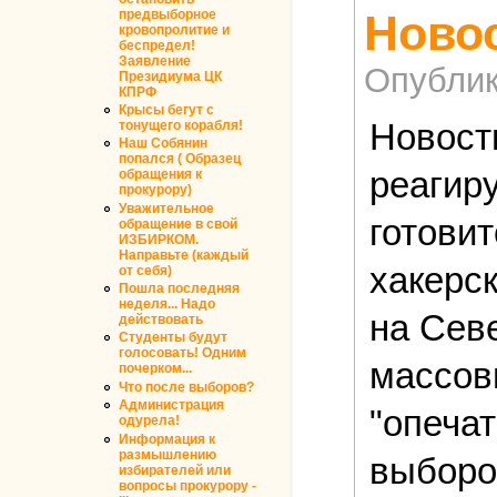
предвыборное
Новос
кровопролитие и
беспредел!
Заявление
Опублик
Президиума ЦК
КПРФ
Крысы бегут с
Новост
тонущего корабля!
Наш Собянин
попался ( Образец
реагиру
обращения к
прокурору)
Уважительное
готовит
обращение в свой
ИЗБИРКОМ.
Направьте (каждый
хакерс
от себя)
Пошла последняя
неделя... Надо
на Сев
действовать
Студенты будут
голосовать! Одним
массов
почерком...
Что после выборов?
Администрация
"опеча
одурела!
Информация к
размышлению
выборо
избирателей или
вопросы прокурору -