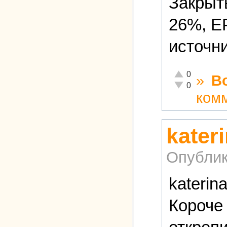
Закрыт
26%, Е
источн
Отлично!
0
»
В
Неадекватно!
0
ком
kater
Опублик
katerin
Короче