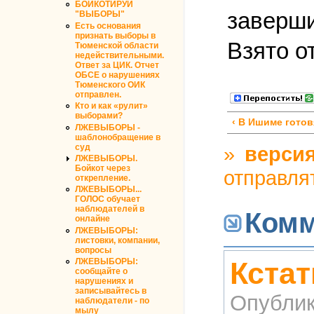
БОЙКОТИРУЙ
заверши
"ВЫБОРЫ"
Есть основания
признать выборы в
Взято о
Тюменской области
недействительными.
Ответ за ЦИК. Отчет
ОБСЕ о нарушениях
Тюменского ОИК
отправлен.
Кто и как «рулит»
выборами?
‹ В Ишиме гото
ЛЖЕВЫБОРЫ -
шаблонобращение в
суд
»
версия
ЛЖЕВЫБОРЫ.
Бойкот через
отправля
открепление.
ЛЖЕВЫБОРЫ...
ГОЛОС обучает
наблюдателей в
Комм
онлайне
ЛЖЕВЫБОРЫ:
листовки, компании,
вопросы
ЛЖЕВЫБОРЫ:
Кстат
сообщайте о
нарушениях и
записывайтесь в
Опублик
наблюдатели - по
мылу