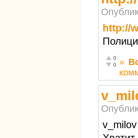
Опублик
http://
Полици
Отлично!
0
»
В
Неадекватно!
0
ком
v_mil
Опублик
v_milov
Хватит 