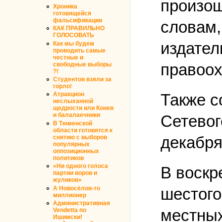
произош
Хроника
готовящейся
фальсификации
словам,
КАК ПРАВИЛЬНО
ГОЛОСОВАТЬ
издател
Как мы будем
проводить самые
честные и
правоох
свободные выборы
?!
Студентов взяли за
горло!
Также с
Атракцион
неслыханной
щедрости или Конев
и балалаечники
Сетевог
В Тюменской
области готовятся к
декабря
снятию с выборов
популярных
оппозиционных
политиков
«Ни одного голоса
В воскр
партии воров и
жуликов»
А Новосёлов-то
шестого
миллионер
Административная
местных
Vendetta по
Ишимски!