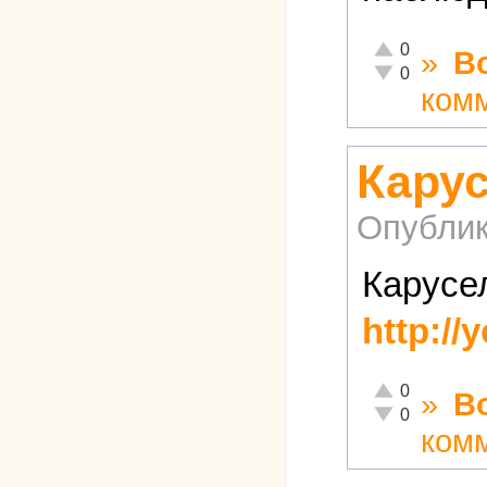
Отлично!
0
»
В
Неадекватно!
0
ком
Кару
Опублик
Карусе
http://
Отлично!
0
»
В
Неадекватно!
0
ком