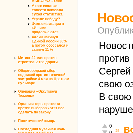
ВЫБОРАХ... Ооо!
У кого сколько
совести показала
Новос
сухая статистика
Украли победу?
Фальсификации в
Опублик
г.Ишиме
продолжаются.
Халин накинул
Единой России 30%
Новости
а потом обоссался и
скинул 11 %
против
Митинг 22 мая против
строительства дороги.
Сергей
Общегородской сбор
подписей против точечной
застройки: 4 мая на Цветном
свою о
бульваре
Операция «Оккупируй
В свою
Тюмень»
Организаторы протеста
наруше
против выборов хотят все
сделать по закону
Политический юмор.
Отлично!
0
»
В
Последняя музейная ночь
Неадекватно!
0