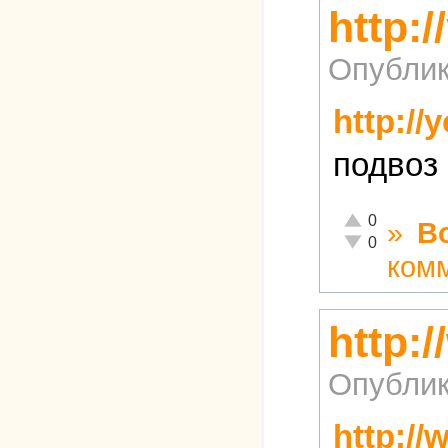
http:
Опублик
http://
подвоз
Отлично!
0
»
В
Неадекватно!
0
ком
http:
Опублик
http:/