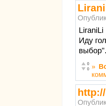
Lirani
Опублик
LiraniLi
Иду гол
выбор"
Отлично!
0
»
В
Неадекватно!
0
ком
http:
Опублик