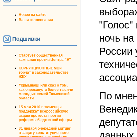
выборах
Новое на сайте
Ваши голосования
"Голос"
ночь на
Подшивки
России 
Стартует общественная
кампания против Центра "Э"
техниче
КОРРУПЦИОННЫЕ уши
торчат в законодательстве
ассоциа
ЖКХ
#Крымнаш! или сказ о том,
как опрокинули более тысячи
По мнен
молодых семей Тюменской
области
Венедик
15 мая 2010 г. тюменцы
поддержат всероссийскую
акцию протеста против
депутат
реформы бюджетной сферы
31 января очередной митинг
данных 
в защиту конституционного