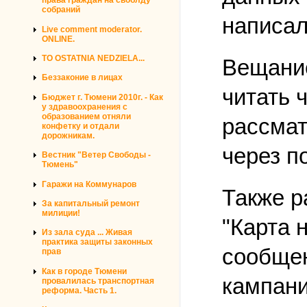
права граждан на своблду
собраний
написал
Live comment moderator.
ONLINE.
TO OSTATNIA NEDZIELA...
Вещание
Беззаконие в лицах
читать 
Бюджет г. Тюмени 2010г. - Как
у здравоохранения с
образованием отняли
рассмат
конфетку и отдали
дорожникам.
через п
Вестник "Ветер Свободы -
Тюмень"
Гаражи на Коммунаров
Также р
За капитальный ремонт
милиции!
"Карта 
Из зала суда ... Живая
практика защиты законных
сообщен
прав
Как в городе Тюмени
кампани
провалилась транспортная
реформа. Часть 1.