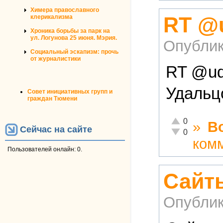
Химера православного
RT @u
клерикализма
Хроника борьбы за парк на
ул. Логунова 25 июня. Мэрия.
Опублик
Социальный эскапизм: прочь
от журналистики
RT @ud
Удальцо
Совет инициативных групп и
граждан Тюмени
Отлично!
0
»
В
Сейчас на сайте
Неадекватно!
0
ком
Пользователей онлайн: 0.
Сайты
Опублик