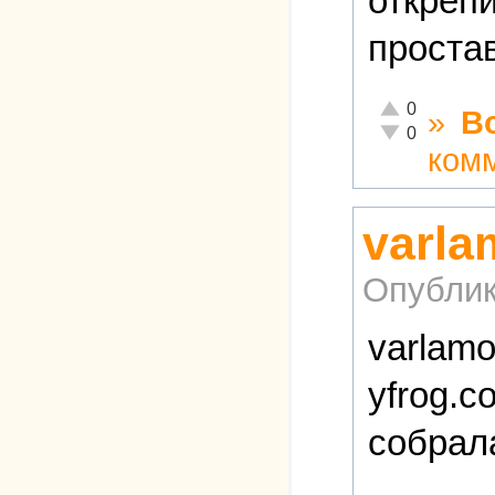
открепи
проста
Отлично!
0
»
В
Неадекватно!
0
ком
varla
Опублик
varlamo
yfrog.c
собрал