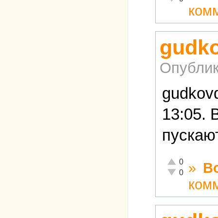
ком
gudko
Опублик
gudkov
13:05.
пускают
Отлично!
0
»
В
Неадекватно!
0
ком