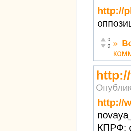
http://
оппози
Отлично!
0
»
В
Неадекватно!
0
ком
http:
Опублик
http:/
novaya
КПРФ: 