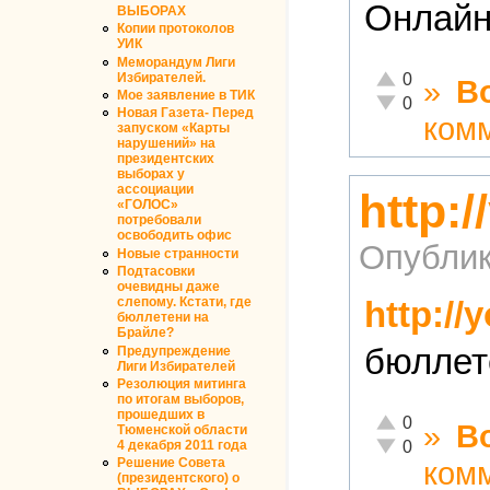
Онлайн
ВЫБОРАХ
Копии протоколов
УИК
Меморандум Лиги
Отлично!
0
Избирателей.
»
В
Мое заявление в ТИК
Неадекватно!
0
Новая Газета- Перед
ком
запуском «Карты
нарушений» на
президентских
выборах у
ассоциации
http:
«ГОЛОС»
потребовали
освободить офис
Опублик
Новые странности
Подтасовки
очевидны даже
слепому. Кстати, где
http:/
бюллетени на
Брайле?
бюллет
Предупреждение
Лиги Избирателей
Резолюция митинга
по итогам выборов,
прошедших в
Отлично!
0
»
В
Тюменской области
Неадекватно!
0
4 декабря 2011 года
ком
Решение Совета
(президентского) о