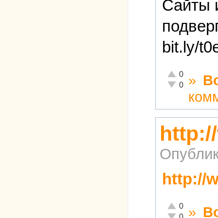
Сайты 
подвер
bit.ly/t
Отлично!
0
»
В
Неадекватно!
0
ком
http:
Опублик
http://
Отлично!
0
»
В
Неадекватно!
0