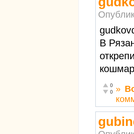
gudk
Опублик
gudkov
В Рязан
откреп
кошмар
Отлично!
0
»
В
Неадекватно!
0
ком
gubin