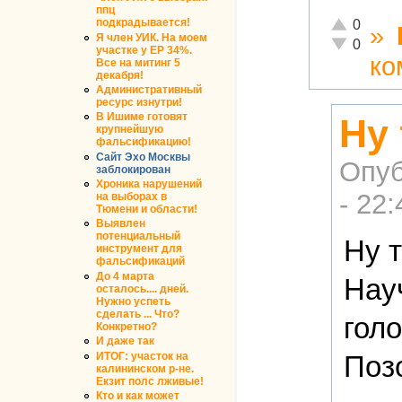
ппц
Отлично!
подкрадывается!
0
»
Я член УИК. На моем
Неадекватн
0
участке у ЕР 34%.
ко
Все на митинг 5
декабря!
Административный
ресурс изнутри!
В Ишиме готовят
Ну 
крупнейшую
фальсификацию!
Сайт Эхо Москвы
Опуб
заблокирован
Хроника нарушений
- 22:
на выборах в
Тюмени и области!
Выявлен
потенциальный
Ну 
инструмент для
фальсификаций
До 4 марта
Нау
осталось.... дней.
Нужно успеть
сделать ... Что?
гол
Конкретно?
И даже так
ИТОГ: участок на
Поз
калининском р-не.
Екзит полс лживые!
Кто и как может