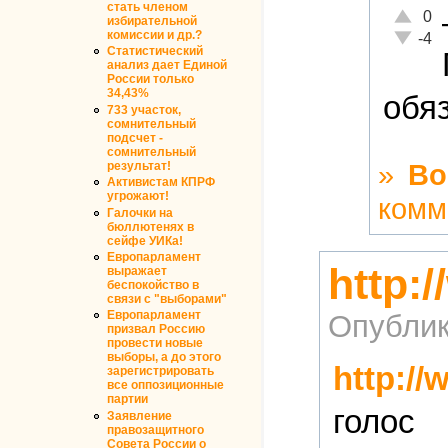
стать членом
Отлично
0
избирательной
Неадекв
комиссии и др.?
-4
Статистический
анализ дает Единой
России только
34,43%
обяз
733 участок,
сомнительный
подсчет -
сомнительный
»
Во
результат!
Активистам КПРФ
угрожают!
комм
Галочки на
бюллютенях в
сейфе УИКа!
Европарламент
http:
выражает
беспокойство в
связи с "выборами"
Европарламент
Опублик
призвал Россию
провести новые
выборы, а до этого
http:/
зарегистрировать
все оппозиционные
партии
голос
Заявление
правозащитного
Совета России о