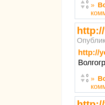
Отлично!
0
»
В
Неадекватно!
0
ком
http:
Опублик
http:/
Волгог
Отлично!
0
»
В
Неадекватно!
0
ком
http: