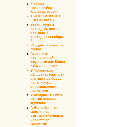
Хроника
готовящейся
фальсификации
КАК ПРАВИЛЬНО
ГОЛОСОВАТЬ
Как мы будем
проводить самые
честные и
свободные выборы
?!
Студентов взяли за
горло!
Атракцион
неслыханной
щедрости или Конев
и балалаечники
В Тюменской
области готовятся к
снятию с выборов
популярных
оппозиционных
политиков
«Ни одного голоса
партии воров и
жуликов»
А Новосёлов-то
миллионер
Административная
Vendetta по
Ишимски!