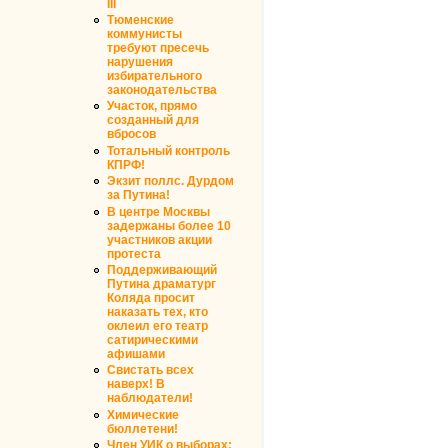
III
Тюменские
коммунисты
требуют пресечь
нарушения
избирательного
законодательства
Участок, прямо
созданный для
вбросов
Тотальный контроль
КПРФ!
Экзит поллс. Дурдом
за Путина!
В центре Москвы
задержаны более 10
участников акции
протеста
Поддерживающий
Путина драматург
Коляда просит
наказать тех, кто
оклеил его театр
сатирическими
афишами
Свистать всех
наверх! В
наблюдатели!
Химические
бюллетени!
Член УИК о выборах: