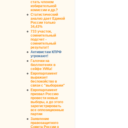
стать членом
избирательной
комиссии и др.?
Статистический
анализ дает Единой
России только
34,43%
733 участок,
сомнительный
подсчет -
сомнительный
результат!
Активистам КПРФ
угрожают!
Галочки на
бюллютенях в
сейфе УИКа!
Европарламент
выражает
беспокойство в
связи с "выборами"
Европарламент
призвал Россию
провести новые
выборы, а до этого
зарегистрировать
все оппозиционные
партии
Заявление
правозащитного
Совета России о