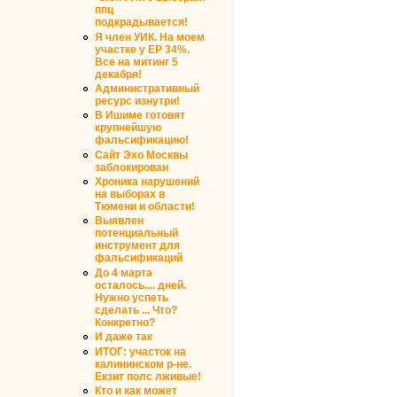
ппц
подкрадывается!
Я член УИК. На моем
участке у ЕР 34%.
Все на митинг 5
декабря!
Административный
ресурс изнутри!
В Ишиме готовят
крупнейшую
фальсификацию!
Сайт Эхо Москвы
заблокирован
Хроника нарушений
на выборах в
Тюмени и области!
Выявлен
потенциальный
инструмент для
фальсификаций
До 4 марта
осталось.... дней.
Нужно успеть
сделать ... Что?
Конкретно?
И даже так
ИТОГ: участок на
калининском р-не.
Екзит полс лживые!
Кто и как может