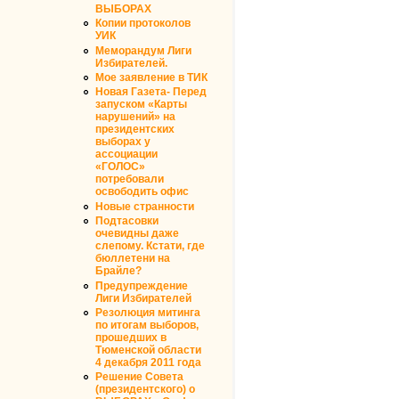
ВЫБОРАХ
Копии протоколов
УИК
Меморандум Лиги
Избирателей.
Мое заявление в ТИК
Новая Газета- Перед
запуском «Карты
нарушений» на
президентских
выборах у
ассоциации
«ГОЛОС»
потребовали
освободить офис
Новые странности
Подтасовки
очевидны даже
слепому. Кстати, где
бюллетени на
Брайле?
Предупреждение
Лиги Избирателей
Резолюция митинга
по итогам выборов,
прошедших в
Тюменской области
4 декабря 2011 года
Решение Совета
(президентского) о