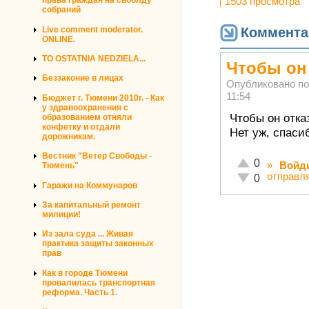
права граждан на своблду
1503 просмотра
собраний
Коммента
Live comment moderator.
ONLINE.
TO OSTATNIA NEDZIELA...
Чтобы он 
Беззаконие в лицах
Опубликовано п
11:54
Бюджет г. Тюмени 2010г. - Как
у здравоохранения с
Чтобы он отка
образованием отняли
конфетку и отдали
Нет уж, спаси
дорожникам.
Вестник "Ветер Свободы -
Отлично!
0
»
Войд
Тюмень"
отправл
Неадекватно!
0
Гаражи на Коммунаров
За капитальный ремонт
милиции!
Из зала суда ... Живая
практика защиты законных
прав
Как в городе Тюмени
провалилась транспортная
реформа. Часть 1.