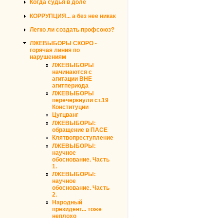
Когда судья в доле
КОРРУПЦИЯ... а без нее никак
Легко ли создать профсоюз?
ЛЖЕВЫБОРЫ СКОРО -
горячая линия по
нарушениям
ЛЖЕВЫБОРЫ
начинаются с
агитации ВНЕ
агитпериода
ЛЖЕВЫБОРЫ
перечеркнули ст.19
Конституции
Цугцванг
ЛЖЕВЫБОРЫ:
обращение в ПАСЕ
Клятвопреступление
ЛЖЕВЫБОРЫ:
научное
обоснование. Часть
1.
ЛЖЕВЫБОРЫ:
научное
обоснование. Часть
2.
Народный
президент... тоже
неплохо