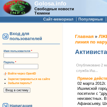
Golosa.info
Свободные новости
Тюмени
Дополнительное меню
Сайт-мемориал
Популярные
Вход для
Вы здесь
Главная
»
ЛЖ
пользователей
линия по нар
Активист
Имя пользователя
*
Пароль
*
Опубликовано
2 м
служба Иш...
Войти через OpenID
Прямое дейст
Зарегистрироваться на сайте
02 марта 2012г
Забыли пароль?
Ишимской горо
посетили с "др
неизвестных. В
Афанасьеву, Ше
Навигация