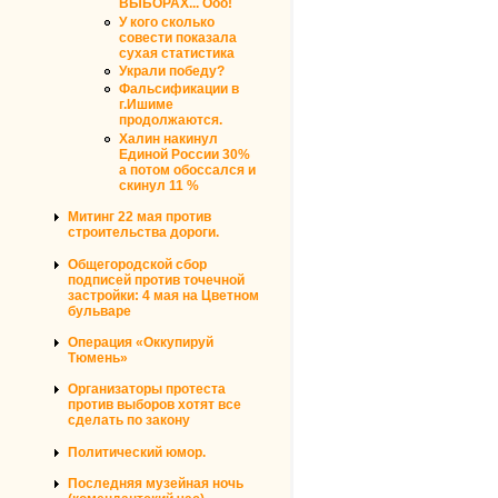
ВЫБОРАХ... Ооо!
У кого сколько
совести показала
сухая статистика
Украли победу?
Фальсификации в
г.Ишиме
продолжаются.
Халин накинул
Единой России 30%
а потом обоссался и
скинул 11 %
Митинг 22 мая против
строительства дороги.
Общегородской сбор
подписей против точечной
застройки: 4 мая на Цветном
бульваре
Операция «Оккупируй
Тюмень»
Организаторы протеста
против выборов хотят все
сделать по закону
Политический юмор.
Последняя музейная ночь