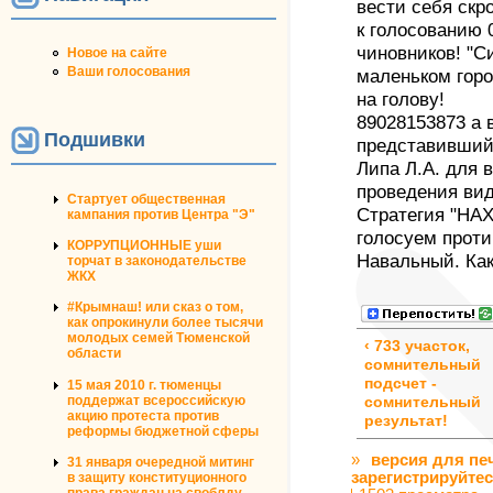
вести себя скр
к голосованию 
чиновников! "С
Новое на сайте
Ваши голосования
маленьком горо
на голову!
89028153873 а 
Подшивки
представившийс
Липа Л.А. для 
проведения ви
Стартует общественная
Стратегия "НАХ
кампания против Центра "Э"
голосуем проти
КОРРУПЦИОННЫЕ уши
Навальный. Ка
торчат в законодательстве
ЖКХ
#Крымнаш! или сказ о том,
как опрокинули более тысячи
молодых семей Тюменской
‹ 733 участок,
области
сомнительный
подсчет -
15 мая 2010 г. тюменцы
поддержат всероссийскую
сомнительный
акцию протеста против
результат!
реформы бюджетной сферы
»
версия для пе
31 января очередной митинг
зарегистрируйте
в защиту конституционного