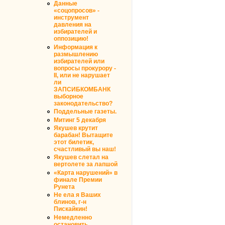
Данные
«соцопросов» -
инструмент
давления на
избирателей и
оппозицию!
Информация к
размышлению
избирателей или
вопросы прокурору -
II, или не нарушает
ли
ЗАПСИБКОМБАНК
выборное
законодательство?
Поддельные газеты.
Митинг 5 декабря
Якушев крутит
барабан! Вытащите
этот билетик,
счастливый вы наш!
Якушев слетал на
вертолете за лапшой
«Карта нарушений» в
финале Премии
Рунета
Не ела я Ваших
блинов, г-н
Пискайкин!
Немедленно
остановить