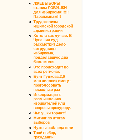
ЛЖЕВЫБОРЫ:
ставим ЛОВУШКИ
для избиркома!!!!!!
Парапампам!!!
Трудоголизм
Ишимской городской
администрации
Хотела как лучше: В
Чувашии суд
рассмотрит дело
сотрудницы
избиркома,
подделавшую два
бюллетеня
Это происходит во
всех регионах
Бунт Гудкова.2,6
млн человек смогут
проголосовать
несколько раз
Информация к
размышлению
избирателей или
вопросы прокурору.
Чьи ушки торчат?
Митинг по итогам
выборов
Нужны наблюдатели
Твой выбор,
гражданин!