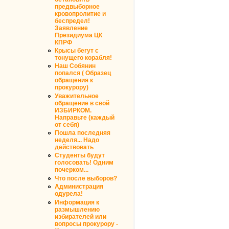
предвыборное
кровопролитие и
беспредел!
Заявление
Президиума ЦК
КПРФ
Крысы бегут с
тонущего корабля!
Наш Собянин
попался ( Образец
обращения к
прокурору)
Уважительное
обращение в свой
ИЗБИРКОМ.
Направьте (каждый
от себя)
Пошла последняя
неделя... Надо
действовать
Студенты будут
голосовать! Одним
почерком...
Что после выборов?
Администрация
одурела!
Информация к
размышлению
избирателей или
вопросы прокурору -