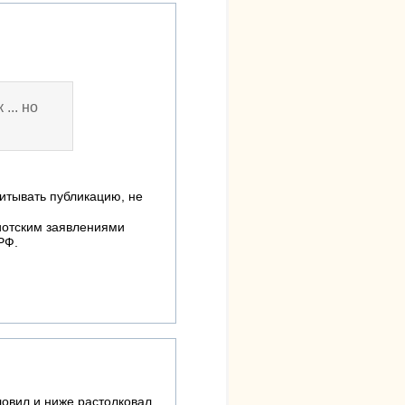
 ... но
читывать публикацию, не
иотским заявлениями
РФ.
овил и ниже растолковал.