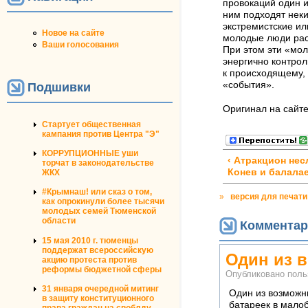
провокаций один и
ним подходят нек
экстремистские и
Новое на сайте
молодые люди рас
Ваши голосования
При этом эти «мо
энергично контро
к происходящему, 
«события».
Подшивки
Оригинал на сайт
Стартует общественная
кампания против Центра "Э"
КОРРУПЦИОННЫЕ уши
‹ Атракцион не
торчат в законодательстве
Конев и балала
ЖКХ
#Крымнаш! или сказ о том,
»
версия для печати
как опрокинули более тысячи
молодых семей Тюменской
области
Комментар
15 мая 2010 г. тюменцы
поддержат всероссийскую
Один из 
акцию протеста против
реформы бюджетной сферы
Опубликовано пол
31 января очередной митинг
Один из возможн
в защиту конституционного
батареек в мало