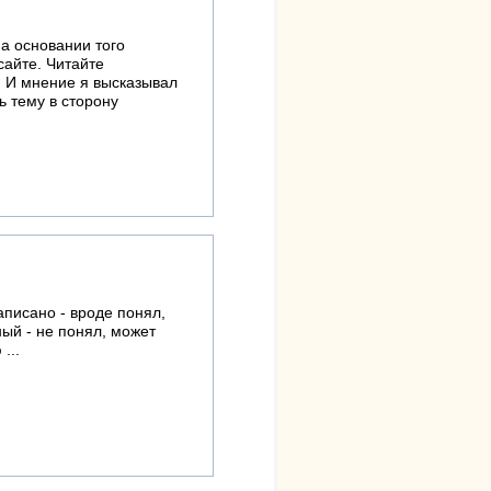
а основании того
сайте. Читайте
. И мнение я высказывал
ь тему в сторону
аписано - вроде понял,
ый - не понял, может
...