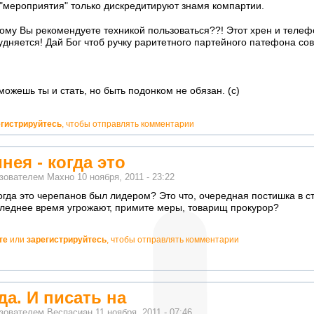
"мероприятия" только дискредитируют знамя компартии.
 кому Вы рекомендуете техникой пользоваться??! Этот хрен и телеф
дняется! Дай Бог чтоб ручку раритетного партейного патефона со
ожешь ты и стать, но быть подонком не обязан. (с)
егистрируйтесь
, чтобы отправлять комментарии
нея - когда это
ьзователем
Махно
10 ноября, 2011 - 23:22
когда это черепанов был лидером? Это что, очередная постишка в с
следнее время угрожают, примите меры, товарищ прокурор?
те
или
зарегистрируйтесь
, чтобы отправлять комментарии
да. И писать на
ьзователем
Веспасиан
11 ноября, 2011 - 07:46