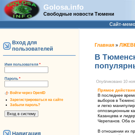
Golosa.info
Свободные новости Тюмени
Дополнительное меню
Сайт-мем
Вход для
Вы здесь
Главная
»
ЛЖЕВЫ
пользователей
В Тюменск
популярн
Имя пользователя
*
Пароль
*
Опубликовано
10 ноя
Прямое действи
Войти через OpenID
В последнее время
Зарегистрироваться на сайте
выборов в Тюменс
Забыли пароль?
и легко манипули
оппозиционным ка
Казанцева и лиде
Черепанов. Оба он
В отношении их пр
Навигация