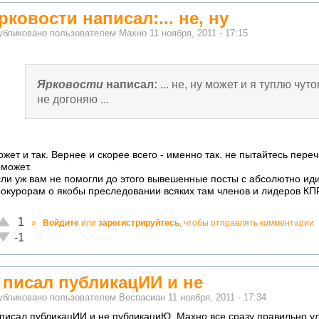
рковости написал:... не, ну
убликовано пользователем
Махно
11 ноября, 2011 - 17:15
Ярковости
написал:
... не, ну может и я туплю чуток
не догоняю ...
жет и так. Вернее и скорее всего - именно так. не пытайтесь пере
может.
ли уж вам не помогли до этого вывешенные посты с абсолютно ид
окурорам о якобы преследовании всяких там членов и лидеров КП
Отлично!
1
»
Войдите
или
зарегистрируйтесь
, чтобы отправлять комментарии
Неадекватно!
-1
 писал публикацИИ и не
убликовано пользователем
Веспасиан
11 ноября, 2011 - 17:34
писал публикацИИ и не публикациЮ. Махно все сразу правильно ул