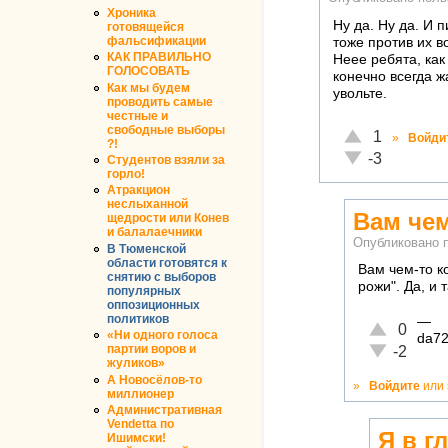
Хроника
Ну да. Ну да. И 
готовящейся
фальсификации
тоже против их в
КАК ПРАВИЛЬНО
Неее ребята, как
ГОЛОСОВАТЬ
конечно всегда ж
Как мы будем
увольте.
проводить самые
честные и
свободные выборы
Отлично!
1
»
Войди
?!
Неадекватно!
-3
Студентов взяли за
горло!
Атракцион
неслыханной
Вам че
щедрости или Конев
и балалаечники
Опубликовано 
В Тюменской
области готовятся к
Вам чем-то к
снятию с выборов
рожи". Да, и
популярных
оппозиционных
политиков
—
Отлично!
0
«Ни одного голоса
da72
Неадекватн
партии воров и
-2
жуликов»
А Новосёлов-то
»
Войдите
или
миллионер
Административная
Vendetta по
Я в г
Ишимски!