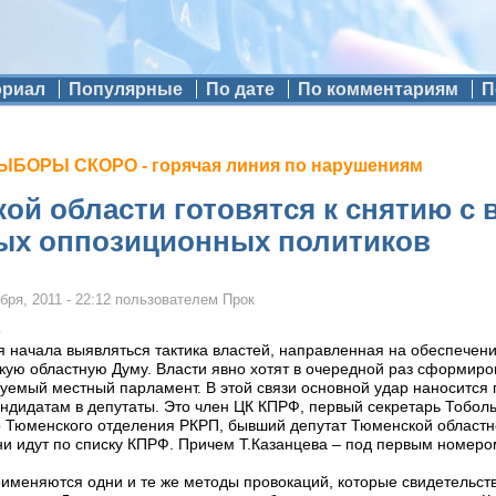
ориал
Популярные
По дате
По комментариям
П
БОРЫ СКОРО - горячая линия по нарушениям
ой области готовятся к снятию с
ых оппозиционных политиков
бря, 2011 - 22:12
пользователем
Прок
е
 начала выявляться тактика властей, направленная на обеспечени
кую областную Думу. Власти явно хотят в очередной раз сформир
руемый местный парламент. В этой связи основной удар наносится
ндидатам в депутаты. Это член ЦК КПРФ, первый секретарь Тобол
р Тюменского отделения РКРП, бывший депутат Тюменской област
и идут по списку КПРФ. Причем Т.Казанцева – под первым номеро
именяются одни и те же методы провокаций, которые свидетельству