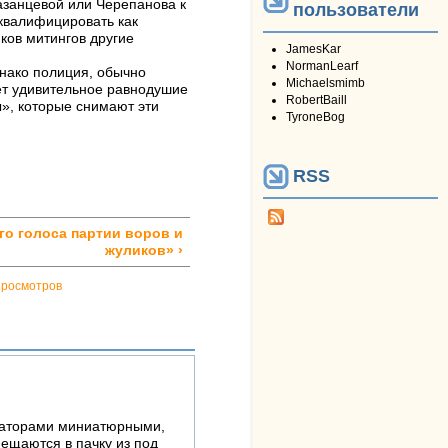
Казанцевой или Черепанова к
пользователи
квалифицировать как
ков митингов другие
JamesKar
NormanLearf
нако полиция, обычно
Michaelsmimb
т удивительное равнодушие
RobertBaill
ы», которые снимают эти
TyroneBog
RSS
го голоса партии воров и
жуликов» ›
просмотров
раторами миниатюрными,
ещаются в пачку из под