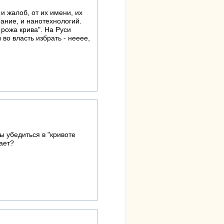
 и жалоб, от их имени, их
нание, и нанотехнологий.
 рожа крива". На Руси
во власть избрать - нееее,
ы убедиться в "кривоте
щает?