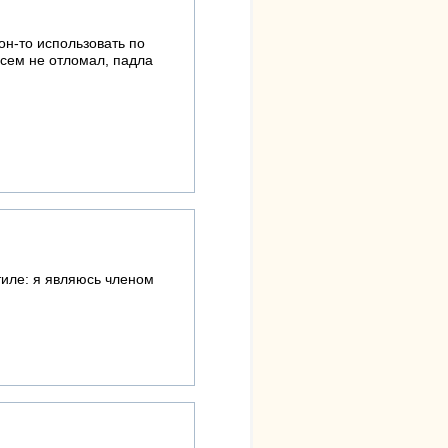
он-то использовать по
всем не отломал, падла
тиле: я являюсь членом