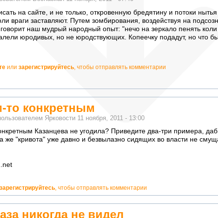
писать на сайте, и не только, откровенную бредятину и потоки нытья
оли враги заставляют. Путем зомбирования, воздействуя на подсоз
 говорит наш мудрый народный опыт: "нечо на зеркало пенять коли
алели юродивых, но не юродствующих. Копеечку подадут, но что бы 
те
или
зарегистрируйтесь
, чтобы отправлять комментарии
м-то конкретным
пользователем
Ярковости
11 ноября, 2011 - 13:00
онкретным Казанцева не угодила? Приведите два-три примера, даб
 та же "кривота" уже давно и безвылазно сидящих во власти не сму
.net
о!
зарегистрируйтесь
, чтобы отправлять комментарии
лаза никогда не видел