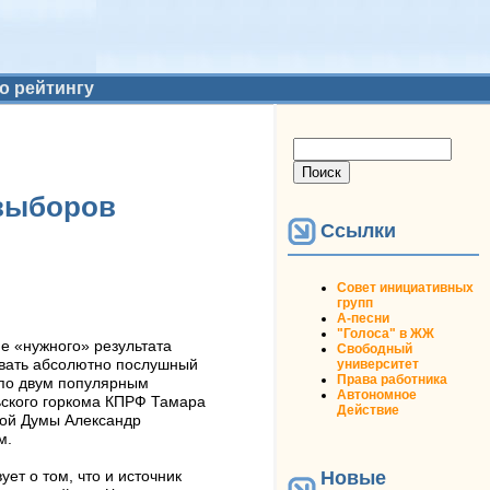
о рейтингу
Форма поиска
Поиск
 выборов
Ссылки
Совет инициативных
групп
А-песни
"Голоса" в ЖЖ
е «нужного» результата
Свободный
университет
овать абсолютно послушный
Права работника
 по двум популярным
Автономное
ьского горкома КПРФ Тамара
Действие
ной Думы Александр
м.
Новые
ет о том, что и источник