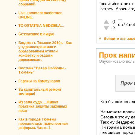
права граждан на своблду
жвачки/сигарет 
собраний
встреч. Авось сго
Live comment moderator.
ONLINE.
—
Отлично!
0
da72.net
TO OSTATNIA NEDZIELA...
Неадекватно!
-2
Беззаконие в лицах
»
Войдите
или
зар
Бюджет г. Тюмени 2010г. - Как
у здравоохранения с
образованием отняли
Прок нап
конфетку и отдали
дорожникам.
Опубликовано пол
Вестник "Ветер Свободы -
Тюмень"
Гаражи на Коммунаров
Прок
За капитальный ремонт
милиции!
Кто бы сомневал
Из зала суда ... Живая
практика защиты законных
прав
Не можете правил
Сегодня этому д
Как в городе Тюмени
Такому бездарном
провалилась транспортная
Ни грамма польз
реформа. Часть 1.
плешивая перхот