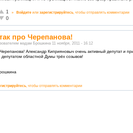
Отлично!
1
»
Войдите
или
зарегистрируйтесь
, чтобы отправлять комментарии
Неадекватно!
0
так про Черепанова!
ьзователем
мадам Брошкина
11 ноября, 2011 - 16:12
о Черепанова! Александр Киприяновыч очень активный депутат и п
 депутатом областной Думы трёх созывов!
рошкина
егистрируйтесь
, чтобы отправлять комментарии