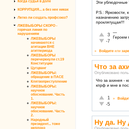
Когда судья в доле
Эти ублюдочные 
КОРРУПЦИЯ... а без нее никак
P.S.: Ярковости,
назначению затру
Легко ли создать профсоюз?
проклятущая!!!
ЛЖЕВЫБОРЫ СКОРО -
горячая линия по
—
Отлично!
нарушениям
3
Героем м
ЛЖЕВЫБОРЫ
Неадекватно!
-7
начинаются с
агитации ВНЕ
агитпериода
»
Войдите
или
зар
ЛЖЕВЫБОРЫ
перечеркнули ст.19
Конституции
Что за ахи
Цугцванг
Опубликовано пол
ЛЖЕВЫБОРЫ:
обращение в ПАСЕ
Что за ахинея - 
Клятвопреступление
кпрф и мне в по
ЛЖЕВЫБОРЫ:
научное
обоснование. Часть
Отлично!
1
1.
»
Войди
ЛЖЕВЫБОРЫ:
Неадекватно!
-5
научное
обоснование. Часть
2.
Народный
Ну да. Ну 
президент... тоже
неплохо
Опубликовано пол