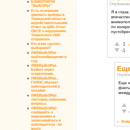
БОЙКОТИРУЙ
Опубликов
"ВЫБОРЫ"
Есть основания
Я в глаза
признать выборы в
впечатлен
Тюменской области
внимател
недействительными.
по конкре
Ответ за ЦИК. Отчет
ОБСЕ о нарушениях
пустобре
Тюменского ОИК
отправлен.
Отлично
1
Кто и как «рулит»
выборами?
Неадекв
-1
ЛЖЕВЫБОРЫ -
шаблонобращение в
суд
ЛЖЕВЫБОРЫ.
Еще
Бойкот через
открепление.
Опубли
ЛЖЕВЫБОРЫ...
ГОЛОС обучает
Еще н
наблюдателей в
факты
онлайне
между 
ЛЖЕВЫБОРЫ:
листовки, компании,
вопросы
Отли
ЛЖЕВЫБОРЫ:
Неад
сообщайте о
нарушениях и
записывайтесь в
»
Вой
наблюдатели - по
мылу