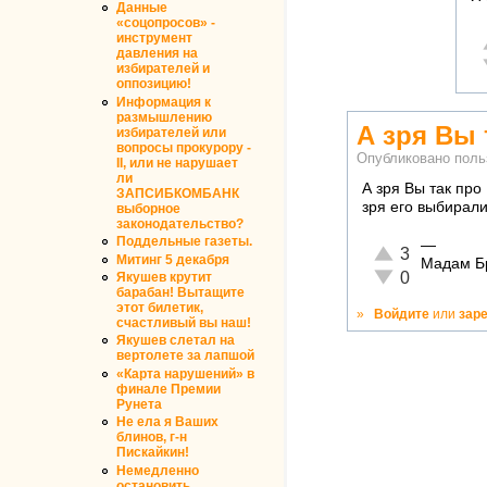
Данные
«соцопросов» -
инструмент
давления на
избирателей и
оппозицию!
Информация к
размышлению
А зря Вы 
избирателей или
вопросы прокурору -
Опубликовано пол
II, или не нарушает
ли
А зря Вы так пр
ЗАПСИБКОМБАНК
зря его выбирали
выборное
законодательство?
Поддельные газеты.
—
Отлично!
3
Митинг 5 декабря
Мадам Б
Неадекватно!
0
Якушев крутит
барабан! Вытащите
этот билетик,
»
Войдите
или
зар
счастливый вы наш!
Якушев слетал на
вертолете за лапшой
«Карта нарушений» в
финале Премии
Рунета
Не ела я Ваших
блинов, г-н
Пискайкин!
Немедленно
остановить