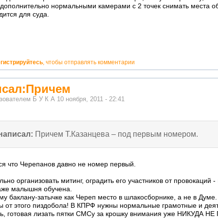
+ дополнительно нормальными камерами с 2 точек снимать места о
дится для суда.
егистрируйтесь
, чтобы отправлять комментарии
исал:Причем
ьзователем
Б У К А
10 ноября, 2011 - 22:41
написал:
Причем Т.Казанцева – под первым номером.
ся что Черепанов давно не номер первый.
ьно организовать митинг, оградить его участников от провокаций -
аже малышня обучена.
у баклану-затычке как Череп место в шлакосборнике, а не в Думе.
ы от этого пиздобола! В КПРФ нужны нормальные грамотные и деят
ь, готовая лизать пятки СМСу за крошку внимания уже НИКУДА НЕ