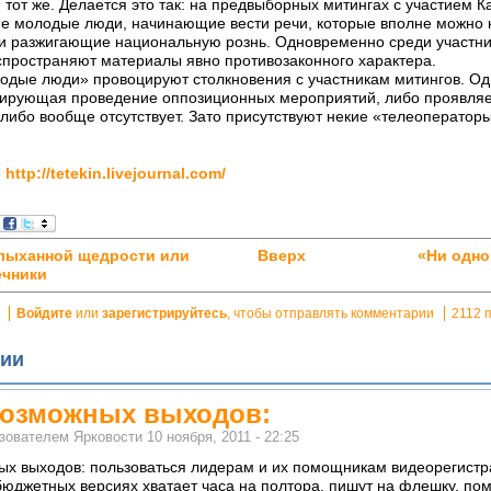
 тот же. Делается это так: на предвыборных митингах с участием 
ие молодые люди, начинающие вести речи, которые вполне можно 
ли разжигающие национальную рознь. Одновременно среди участни
пространяют материалы явно противозаконного характера.
лодые люди» провоцируют столкновения с участникам митингов. Од
лирующая проведение оппозиционных мероприятий, либо проявляе
либо вообще отсутствует. Зато присутствуют некие «телеоператор
е
http://tetekin.livejournal.com/
слыханной щедрости или
Вверх
«Ни одно
ечники
Войдите
или
зарегистрируйтесь
, чтобы отправлять комментарии
2112 
ии
возможных выходов:
ьзователем
Ярковости
10 ноября, 2011 - 22:25
ых выходов: пользоваться лидерам и их помощникам видеорегист
бюджетных версиях хватает часа на полтора, пишут на флешку, пом