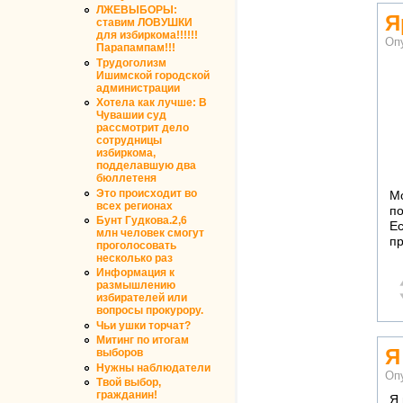
ЛЖЕВЫБОРЫ:
Я
ставим ЛОВУШКИ
для избиркома!!!!!!
Оп
Парапампам!!!
Трудоголизм
Ишимской городской
администрации
Хотела как лучше: В
Чувашии суд
рассмотрит дело
сотрудницы
избиркома,
подделавшую два
бюллетеня
Это происходит во
Мо
всех регионах
по
Бунт Гудкова.2,6
Ес
млн человек смогут
пр
проголосовать
несколько раз
Информация к
размышлению
избирателей или
вопросы прокурору.
Чьи ушки торчат?
Митинг по итогам
Я
выборов
Нужны наблюдатели
Оп
Твой выбор,
гражданин!
Я 