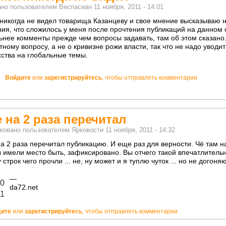
ано пользователем
Веспасиан
11 ноября, 2011 - 14:01
 никогда не видел товарища Казанцеву и свое мнение высказываю н
ия, что сложилось у меня после прочтения публикаций на данном 
ьнее комменты прежде чем вопросы задавать, там об этом сказано
тному вопросу, а не о кривизне рожи власти, так что не надо уводит
хства на глобальные темы.
!
»
Войдите
или
зарегистрируйтесь
, чтобы отправлять комментарии
атно!
 на 2 раза перечитал
ковано пользователем
Ярковости
11 ноября, 2011 - 14:32
а 2 раза перечитал публикацию. И еще раз для верности. Чё там н
 имели место быть, зафиксировано. Вы отчего такой впечатлительн
строк чего прочли ... не, ну может и я туплю чуток ... но не догоняю 
—
чно!
0
da72.net
екватно!
-1
дите
или
зарегистрируйтесь
, чтобы отправлять комментарии